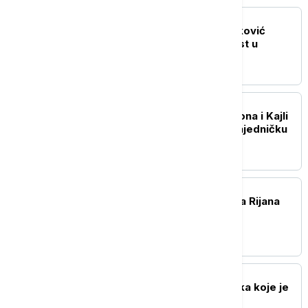
AKTUELNO IZ KULTURE
Film "Kuća" Tanje Brzaković
otvara 9. Dunav Film Fest u
Smederevu
AKTUELNO IZ KULTURE
"Love Sensation": Madona i Kajli
Minog objavljuju prvu zajedničku
pesmu
AKTUELNO IZ KULTURE
ASAP Rocky potvrdio da Rijana
radi na novom albumu
AKTUELNO IZ KULTURE
Nakon ogromnih gubitaka koje je
pretrpeo kontroverzni