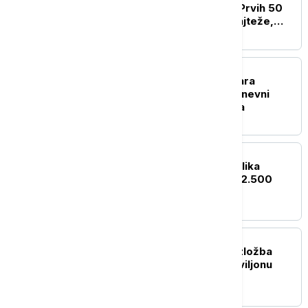
"Atomskog skloništa": Prvih 50
godina u rokenrolu je najteže,
posle sve ide lakše
AKTUELNO IZ KULTURE
Art & Mix District pretvara
Kalemegdan u najveći dnevni
"Dance Floor" ovog leta
AKTUELNO IZ KULTURE
U Turskoj pronađena velika
mermerna statua stara 2.500
godina
AKTUELNO IZ KULTURE
Međunarodna žirirana izložba
"Otisak umetnika" u paviljonu
"Cvijeta Zuzorić"