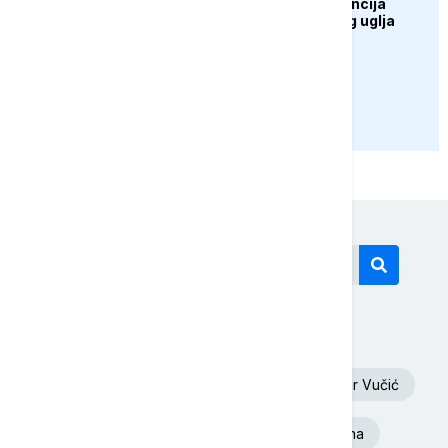
UŽIVO: Press konferencija
rudara Rudnika mrkog uglja
Zenica
PRIKAŽI JOŠ
Današnji tagovi
Euronews Srbija
Oluja
Aleksandar Vučić
Dunav
Toplotni talas
Ukrajina