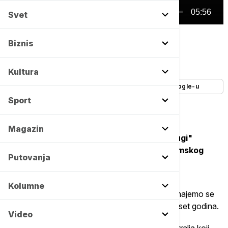
00:00
05:56
Svet
Euronews Srbija
Biznis
Autor:
Euronews Srbija
08/05/2026
-
18:30
Kultura
Dodajte Euronews kao željeni izvor na Google-u
Sport
Magazin
Manje poznat Šekspirov komad "Ričard Drugi"
postavljen je na sceni Jugoslovenskog dramskog
Putovanja
pozorišta.
Kolumne
U predstavi koju je režirao Boris Liješević, upoznajemo se
sa kraljem koji je na engleski presto došao sa deset godina.
Video
Priča prati kraj dvadesetdvogodišnje vladavine kralja koji