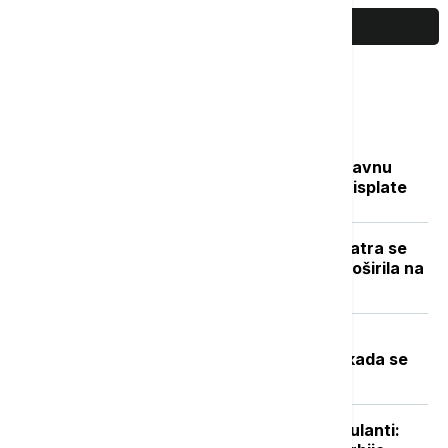
PRIKAŽI JOŠ
Najčitanije
Sve na jednom mestu: Ko dobija državnu
pomoć, koliko novca stiže i kada su isplate
Novi požar u Deliblatskoj peščari: Vatra se
zbog vetra i visokih temperatura proširila na
više od 300 hektara (VIDEO)
Toplotni talas u Srbiji na vrhuncu:
Temperature do 40 stepeni, a evo kada se
očekuje zahlađenje
Niški UKC otvorio sedam novih ambulanti: