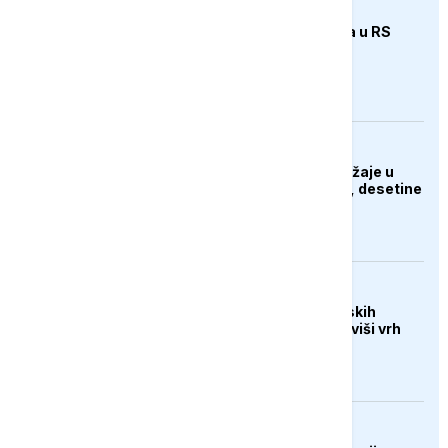
DRUŠTVO
Počela isplata penzija u RS
AKTUELNO
Huti napali vojne položaje u
Maribu i Hadramautu, desetine
stradalih
DRUŠTVO
Veliki uspjeh sarajevskih
planinara, osvojili najviši vrh
Turske
DRUŠTVO