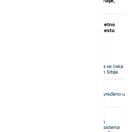
Manje gužve za pacijente sa juga Srbije,
stiže i novo porodilište
Teška nesreća u Dobanovcima: Teretno
vozilo udarilo pešaka, poginuo na mestu
Najnovije vesti
07:17
DRUŠTVO
Stanje na putevima: Na Batrovcima se čeka
četiri sata, pojačan saobraćaj širom Srbije
07:09
AKTUELNO
Hitna pomoć: Više osoba lakše povređeno u
četiri udesa u Beogradu
07:04
EVROPA
Redovi na aerodromima i graničnim
prelazima u EU: Koja je svrha EES sistema