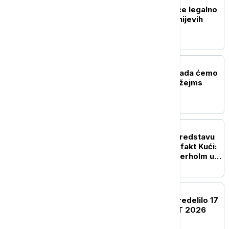
AKTUELNO IZ KULTURE
Korisnici TikToka moći će legalno
da koriste isečke iz Diznijevih
filmova
AKTUELNO IZ KULTURE
Producentkinja otkrila kada ćemo
saznati ko će biti novi Džejms
Bond
AKTUELNO IZ KULTURE
Počele probe za novu predstavu
Andreja Nosova u Hartefakt Kući:
Švedski glumac Nils Veterholm u
glavnoj ulozi
AKTUELNO IZ KULTURE
Ministarstvo kulture opredelilo 17
miliona dinara za NAFFIT 2026