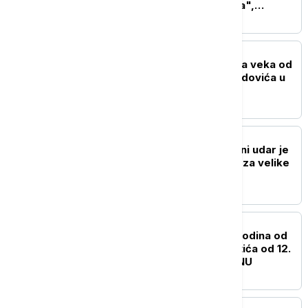
dokumentarac "Melanija",
Amazon snima i seriju o prvoj
dami SAD
AKTUELNO IZ KULTURE
Svečanost povodom dva veka od
rođenja Ljubomira Nenadovića u
septembru u Brankovini
AKTUELNO IZ KULTURE
Antonio Banderas: Srčani udar je
predstavljao inspiraciju za velike
životne promene
AKTUELNO IZ KULTURE
Izložba povodom 200 godina od
rođenja Svetozara Miletića od 12.
avgusta u Biblioteci SANU