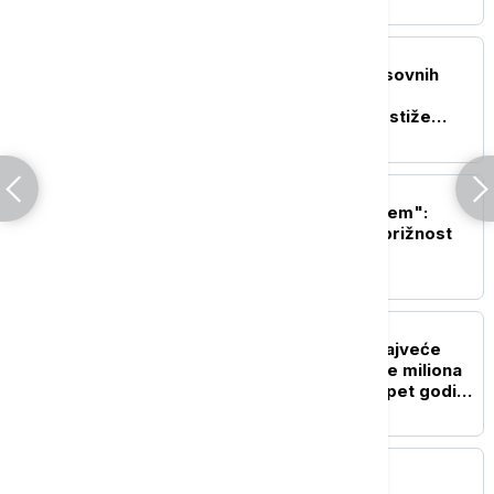
AKTUELNO IZ KULTURE
Neverovatne scene masovnih
borbi u domaćem filmu
"Sretenje": U bioskope stiže
epopeja o rađanju moderne
srpske države
AKTUELNO IZ KULTURE
"Još samo ovo da ti kažem":
Roman koji vraća u bezbrižnost
detinjstva
AKTUELNO IZ KULTURE
Skandal oko prodaje "najveće
slike na svetu": Desetine miliona
za pomoć deci ni posle pet godina
nisu isplaćene
AKTUELNO IZ KULTURE
Bruno Langer o jubileju