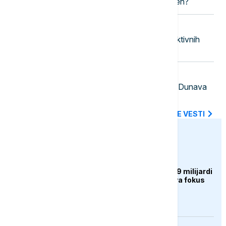
ako se isključuje čim je preopterećen?
23:53
FOKUS
Kina uvodi kontramere protiv restriktivnih
mera SAD
23:41
EVROPA
Mađarska: Kiša u austrijskom slivu Dunava
dovešće do porasta vodostaja
SVE NAJNOVIJE VESTI
euronews.ba
EVROPA
Šteta od požara oko 19 milijardi
evra, EU preusmjerava fokus
na prevenciju