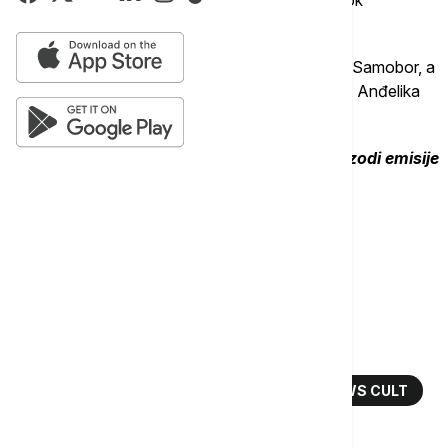
Bolinbruka igra
Vojin Ćetković.
Vojvodu od Gonta tumači gost iz Slovenije Igor Samobor, a
u podeli su i Sanja Marković, Aleksandar Đurica, Anđelika
Simić, Aleksej Bjelogrlić i Danilo Milovanović.
Više o ovoj predstavi pogledajte u novoj epizodi emisije
Cult u priloženom videu.
Više o...
RIČARD DRUGI
ŠEKSPIROV KOMAD
JUGOSLOVENSKO DRAMSKO POZORIŠTE
MILAN MARIĆ
BORIS LIJEŠEVIĆ
EURONEWS SRBIJA
CULT
EURONEWS CULT
TOP TAGOVI