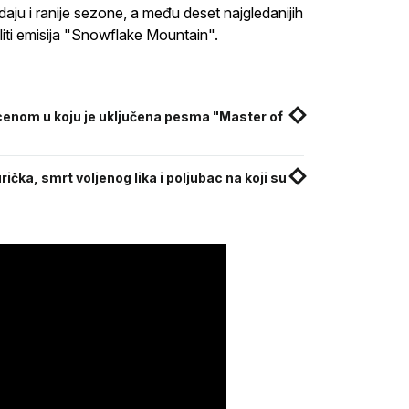
ledaju i ranije sezone, a među deset najgledanijih
liti emisija "Snowflake Mountain".
scenom u koju je uključena pesma "Master of
ička, smrt voljenog lika i poljubac na koji su