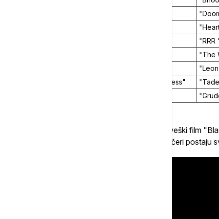
4.
"Hustle"
"Doom
5.
"Glamour Girls"
"Heart
6.
"Homefront"
"RRR "
7.
"Spiderhead"
"The 
8.
"The Mist"
"Leon
9.
"Chickenhare and the Hamster of Darkness"
"Tade
10.
"Backtrace"
"Grud
Trenutno je u toj kategoriji najgledaniji norveški film "
prijatelja koji tokom proslave momačke večeri postaju 