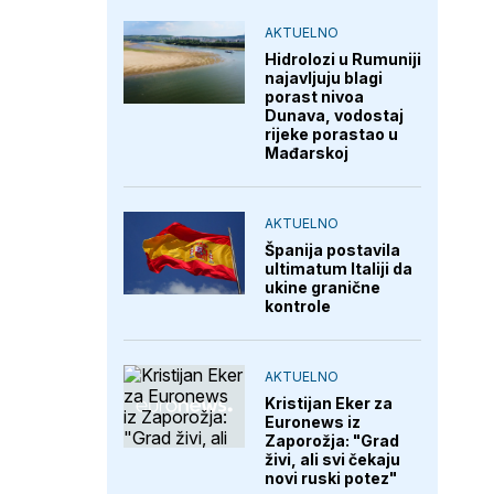
AKTUELNO
Hidrolozi u Rumuniji
najavljuju blagi
porast nivoa
Dunava, vodostaj
rijeke porastao u
Mađarskoj
AKTUELNO
Španija postavila
ultimatum Italiji da
ukine granične
kontrole
AKTUELNO
Kristijan Eker za
Euronews iz
Zaporožja: "Grad
živi, ali svi čekaju
novi ruski potez"