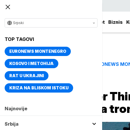
Srpski
Srbija
Evropa
Svet
Biznis
K
Srpski
TOP TAGOVI
EURONEWS MONTENEGRO
KOSOVO I METOHIJA
EURONEWS MO
TOP TAGOVI
RAT U UKRAJINI
Naslovna
Kultura
Aktuelno iz kulture
KRIZA NA BLISKOM ISTOKU
Serija "Stranger Thi
preti da skine sa tr
Najnovije
Srbija