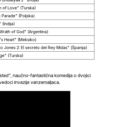
 of Love" (Turska)
 Parade" (Poljska)
 (Indija)
Wrath of God" (Argentina)
's Heart" (Meksiko)
o Jones 2: El secreto del Rey Midas" (Španija)
ge" (Turska)
Blasted", naučno-fantastična komedija o dvojici
svedoci invazije vanzemaljaca.