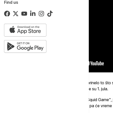
Find us
Uspehu "Stranger Things" svakako je doprinelo to što 
ukupnog trajanja preko tri sata, a objavljene su 1. jula.
Tehnički, ta serija ima šansu i da pobedi "Squid Game"
nekoliko nedelja posle prvog dela sezone, pa će vreme ko
sezone, biti mereno sve do 28. jula.