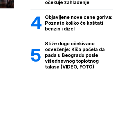
očekuje zahlađenje
Objavljene nove cene goriva:
Poznato koliko će koštati
benzin i dizel
Stiže dugo očekivano
osveženje: Kiša počela da
pada u Beogradu posle
višednevnog toplotnog
talasa (VIDEO, FOTO)