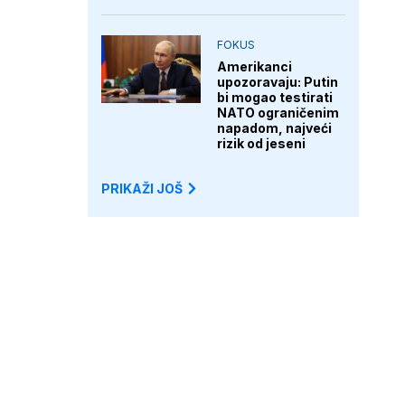
FOKUS
Amerikanci
upozoravaju: Putin
bi mogao testirati
NATO ograničenim
napadom, najveći
rizik od jeseni
PRIKAŽI JOŠ