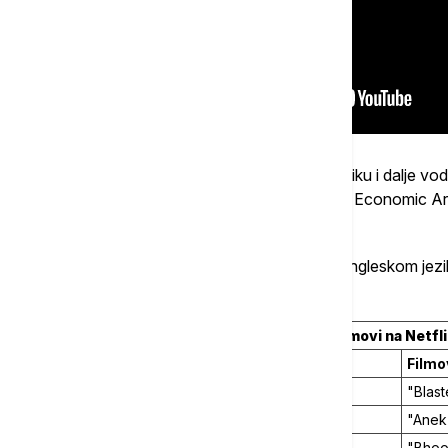
Među serijama koje nisu na engleskom jeziku i dalje vod
pod nazivom "Money Heist: Korea - Joint Economic Are
u odnosu na period pre dve nedelje.
To važi i za listu najgledanijih filmova na engleskom je
ima noviteta.
Najgledaniji filmovi na Netfli
Filmovi na engleskom jeziku
Filmo
1.
"The Man from Toronto"
"Blas
2.
"Sing 2"
"Anek"
3.
"Love & Gelato"
"Bhool