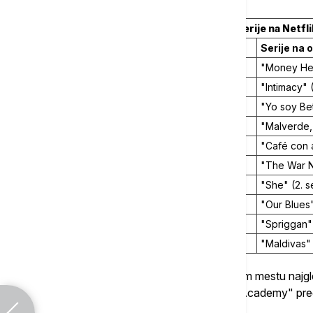
Najgledanije serije na Netflik
Serije na engleskom jeziku
Serije na 
1.
"The Umbrella Academy" (3. sezona)
"Money Heis
2.
"Stranger Things" (4. sezona)
"Intimacy" 
3.
"Stranger Things" (3. sezona)
"Yo soy Bet
4.
"Stranger Things" (2. sezona)
"Malverde, 
5.
"Peaky Blinders" (6. sezona)
"Café con 
6.
"Stranger Things" (1. sezona)
"The War N
7.
"The Umbrella Academy" (1. sezona)
"She" (2. 
8.
"You Don't Know Me" (1. sezona)
"Our Blues"
9.
"First Kill" (1. sezona)
"Spriggan" 
10.
"Man Vs Bee" (1. sezona)
"Maldivas" 
"Stranger Game" je tako ponovo na prvom mestu najgledan
nakon što joj je na kratko "The Umbrella Academy" pre