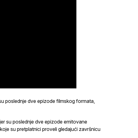
su poslednje dve epizode filmskog formata,
, jer su poslednje dve epizode emitovane
je su pretplatnici proveli gledajući završnicu