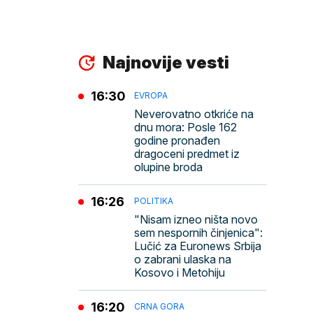
Najnovije vesti
16:30
EVROPA
Neverovatno otkriće na
dnu mora: Posle 162
godine pronađen
dragoceni predmet iz
olupine broda
16:26
POLITIKA
"Nisam izneo ništa novo
sem nespornih činjenica":
Lučić za Euronews Srbija
o zabrani ulaska na
Kosovo i Metohiju
16:20
CRNA GORA