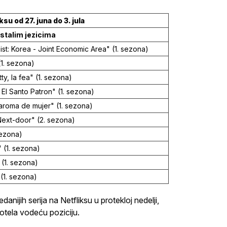
su od 27. juna do 3. jula
ostalim jezicima
t: Korea - Joint Economic Area" (1. sezona)
(1. sezona)
ty, la fea" (1. sezona)
El Santo Patron" (1. sezona)
aroma de mujer" (1. sezona)
ext-door" (2. sezona)
sezona)
 (1. sezona)
(1. sezona)
(1. sezona)
ijih serija na Netfliksu u protekloj nedelji,
otela vodeću poziciju.