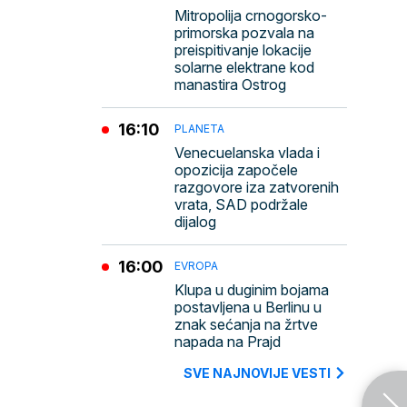
Mitropolija crnogorsko-
primorska pozvala na
preispitivanje lokacije
solarne elektrane kod
manastira Ostrog
16:10
PLANETA
Venecuelanska vlada i
opozicija započele
razgovore iza zatvorenih
vrata, SAD podržale
dijalog
16:00
EVROPA
Klupa u duginim bojama
postavljena u Berlinu u
znak sećanja na žrtve
napada na Prajd
SVE NAJNOVIJE VESTI