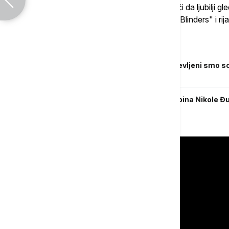
Te dve serije vode na top deset listi, budući da ljubilji g
su i "Man Vs. Bee", šesta sezona "Peaky Blinders" i rija
Povezane vesti
Metallica voli "Stranger Things": Oduševljeni smo 
Puppets"
Šta se desilo u "Stranger Things": Sudbina Nikole Đur
svi čekali