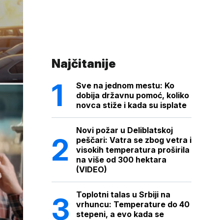
Najčitanije
Sve na jednom mestu: Ko
dobija državnu pomoć, koliko
novca stiže i kada su isplate
Novi požar u Deliblatskoj
peščari: Vatra se zbog vetra i
visokih temperatura proširila
na više od 300 hektara
(VIDEO)
Toplotni talas u Srbiji na
vrhuncu: Temperature do 40
stepeni, a evo kada se