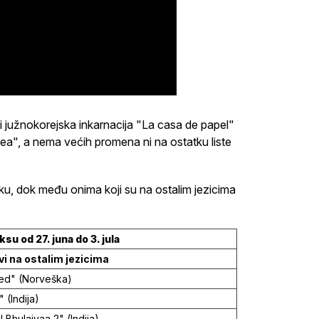
i južnokorejska inkarnacija "La casa de papel"
a", a nema većih promena ni na ostatku liste
ziku, dok među onima koji su na ostalim jezicima
ksu od 27. juna do 3. jula
vi na ostalim jezicima
ted" (Norveška)
 (Indija)
 Bhulaiyaa 2" (Indija)