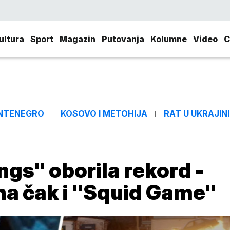
ultura
Sport
Magazin
Putovanja
Kolumne
Video
C
NTENEGRO
KOSOVO I METOHIJA
RAT U UKRAJINI
ngs" oborila rekord -
ona čak i "Squid Game"