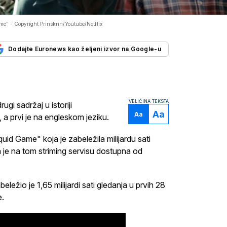
ame" -
Copyright Prinskrin/Youtube/Netflix
Dodajte Euronews kao željeni izvor na Google-u
VELIČINA TEKSTA
gi sadržaj u istoriji
Aa
Aa
i, a prvi je na engleskom jeziku.
uid Game" koja je zabeležila milijardu sati
 je na tom striming servisu dostupna od
abeležio je 1,65 milijardi sati gledanja u prvih 28
e.