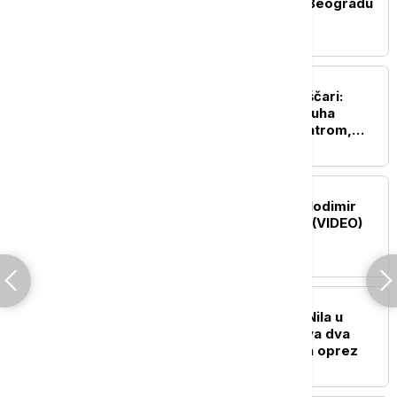
aerodroma: Zelenski u Beogradu
(FOTO, VIDEO)
AKTUELNO
Požar u Deliblatskoj peščari:
Direktor policije iz vazduha
koordinisao borbu sa vatrom,
poručio, nema povlačenja (VIDE0)
POLITIKA
Predsednik Ukrajine Volodimir
Zelenski stigao u Srbiju (VIDEO)
DRUŠTVO
Stigao virus Zapadnog Nila u
Srbiju: Registrovana prva dva
slučaja, Batut apeluje na oprez