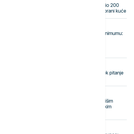
Buktinja iznad Ušća: Požar zahvatio 200
hektara, više od 100 vatrogasaca brani kuće
20:20
DRUŠTVO
Vodostaj Dunava na istorijskom minimumu:
Posledice se osećaju u mnogim
delatnostima, kakva je situacija sa
energetikom?
20:18
FUDBAL
Stanković pred Pazar: Ovde je uvek pitanje
života i smrti
20:14
BIZNIS VESTI
MOL povećao profit zahvaljujući višim
cenama nafte i rekordnim rafinerijskim
maržama
20:13
AKTUELNO