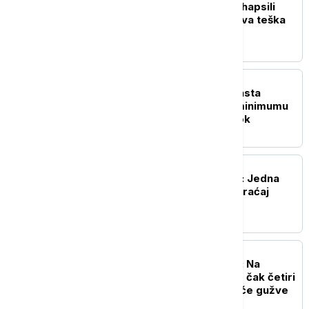
SAJ i UKP u Beogradu uhapsili
begunca: Tereti se za dva teška
krivična tela (VIDEO)
DRUŠTVO
Tendencija manjeg porasta
Dunava: Na biološkom minimumu
Kolubara, Toplica i Timok
AKTUELNO
Lančani sudar na Gazeli: Jedna
osoba povređena, saobraćaj
usporen
AKTUELNO
Kolaps na granici Srbije: Na
jednom prelazu čeka se čak četiri
sata - evo gde su najveće gužve