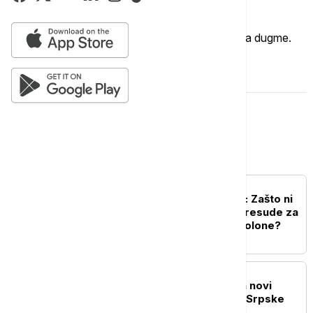
Imate mišljenje?
Ukoliko želite da ostavite komentar, kliknite na dugme.
OSTAVI KOMENTAR
Srbija
POLITIKA
Zid ćutanja i nesaradnje: Zašto ni
posle 31 godine nema presude za
raketiranje izbegličke kolone?
POLITIKA
Drecun: Priština sprema novi
pokušaj marginalizacije Srpske
liste