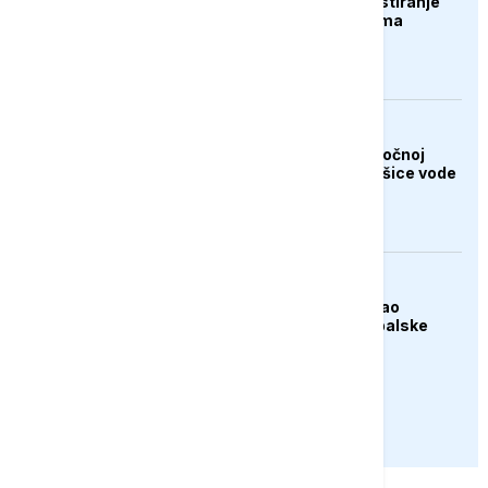
Banjaluka: Počinje testiranje
novog cjevovoda prema
Tunjicama
AKTUELNO
Vanredno stanje u istočnoj
Slovačkoj zbog nestašice vode
za piće
AKTUELNO
Apelacioni sud blokirao
izgradnju Trumpove balske
dvorane
PRIKAŽI JOŠ