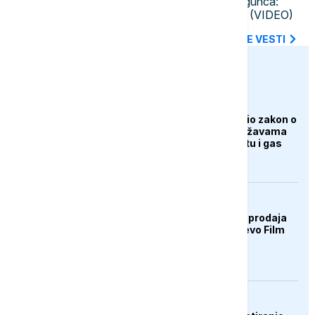
SAJ i UKP u Beogradu uhapsili begunca:
Tereti se za dva teška krivična tela (VIDEO)
SVE NAJNOVIJE VESTI
euronews.ba
AKTUELNO
Američki Senat usvojio zakon o
sankcijama Rusiji i državama
koje kupuju njenu naftu i gas
KULTURA
U ponedjeljak počinje prodaja
ulaznica za 32. Sarajevo Film
Festival
DRUŠTVO