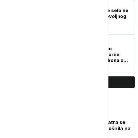
DRUŠTVO
Krkobabić: Nijedno veće selo ne
sme da bude bez Dobrovoljnog
vatrogasnog društva
POLITIKA
Ministar pravde prihvatio
inicijativu za brisanje sporne
odredbe iz predloga zakona o
javnom tužilaštvu
PRIKAŽI JOŠ
Najčitanije
Novi požar u Deliblatskoj peščari: Vatra se
zbog vetra i visokih temperatura proširila na
više od 300 hektara (VIDEO)