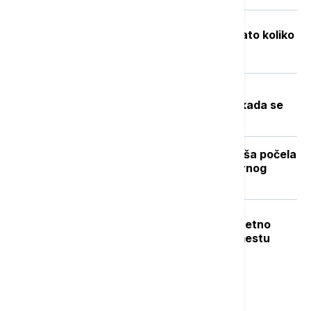
Objavljene nove cene goriva: Poznato koliko
će koštati benzin i dizel
Toplotni talas u Srbiji na vrhuncu:
Temperature do 40 stepeni, a evo kada se
očekuje zahlađenje
Stiže dugo očekivano osveženje: Kiša počela
da pada u Beogradu posle višednevnog
toplotnog talasa (VIDEO, FOTO)
Teška nesreća u Dobanovcima: Teretno
vozilo udarilo pešaka, poginuo na mestu
Najnovije vesti
20:26
AKTUELNO