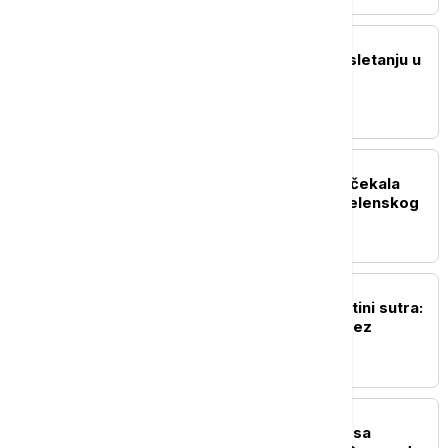
POLITIKA
Oglasio se Zelenski po sletanju u
Beograd: Ovo je rekao
predsednik Ukrajine
POLITIKA
Đedović Handanović dočekala
predsednika Ukrajine Zelenskog
(FOTO, VIDEO)
POLITIKA
Nastavak sednice u Prištini sutra:
Rok ističe, Kurti i dalje bez
dogovora
POLITIKA
Prvi snimci i fotografije sa