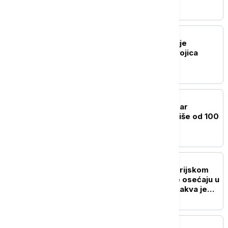
DRUŠTVO
Tri policajca MUP-a Srbije
privedena na Jarinju: Dvojica
pušteni, jedan zadržan
AKTUELNO
Buktinja iznad Ušća: Požar
zahvatio 200 hektara, više od 100
vatrogasaca brani kuće
DRUŠTVO
Vodostaj Dunava na istorijskom
minimumu: Posledice se osećaju u
mnogim delatnostima, kakva je
situacija sa energetikom?
AKTUELNO