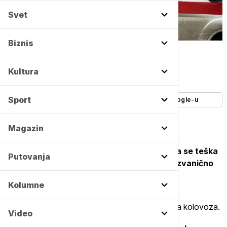
Svet
Biznis
Euronews/Jovana Stanković -
Copyright Euronews/Jovana Stanković
Autor:
Euronews Srbija
Kultura
13/03/2026
-
17:13
Sport
Dodajte Euronews kao željeni izvor na Google-u
Magazin
Na Kragujevačkom putu kod Ripnja dogodila se teška
Putovanja
saobraćajna nesreća u kojoj su, kako se nezvanično
navodi, povređeni muškarac i žena.
Kolumne
Do udesa je došlo kada im je sleteo automobil sa kolovoza.
Video