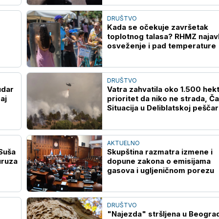
DRUŠTVO
Kada se očekuje završetak
toplotnog talasa? RHMZ najavl
osveženje i pad temperature
DRUŠTVO
udar
Vatra zahvatila oko 1.500 hek
aj
prioritet da niko ne strada, Ča
Situacija u Deliblatskoj peščar
neizvesna
AKTUELNO
Suša
Skupština razmatra izmene i
uruza
dopune zakona o emisijama
gasova i ugljeničnom porezu
DRUŠTVO
"Najezda" stršljena u Beogra