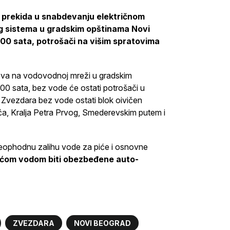
 i prekida u snabdevanju električnom
 sistema u gradskim opštinama Novi
.00 sata, potrošači na višim spratovima
ova na vodovodnoj mreži u gradskim
00 sata, bez vode će ostati potrošači u
O Zvezdara bez vode ostati blok oivičen
ća, Kralja Petra Prvog, Smederevskim putem i
eophodnu zalihu vode za piće i osnovne
jaćom vodom biti obezbeđene auto-
ZVEZDARA
NOVI BEOGRAD