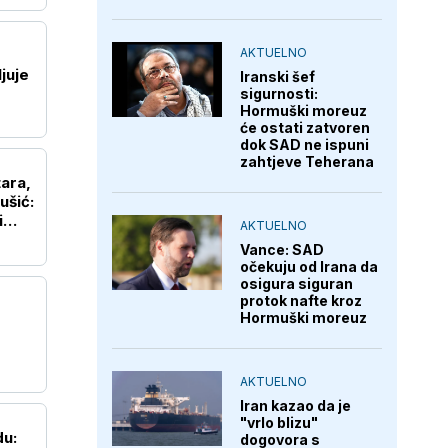
AKTUELNO
juje
Iranski šef
sigurnosti:
Hormuški moreuz
će ostati zatvoren
dok SAD ne ispuni
zahtjeve Teherana
tara,
ušić:
i
AKTUELNO
Vance: SAD
očekuju od Irana da
osigura siguran
protok nafte kroz
Hormuški moreuz
AKTUELNO
Iran kazao da je
"vrlo blizu"
du:
dogovora s