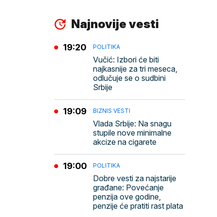
Najnovije vesti
19:20
POLITIKA
Vučić: Izbori će biti
najkasnije za tri meseca,
odlučuje se o sudbini
Srbije
19:09
BIZNIS VESTI
Vlada Srbije: Na snagu
stupile nove minimalne
akcize na cigarete
19:00
POLITIKA
Dobre vesti za najstarije
građane: Povećanje
penzija ove godine,
penzije će pratiti rast plata