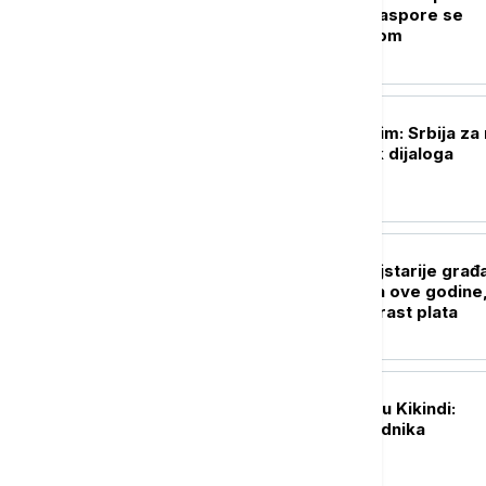
zove": Deca iz dijaspore se
povezuju sa Srbijom
POLITIKA
Macut sa Zelenskim: Srbija za 
Ukrajini i nastavak dijaloga
POLITIKA
Dobre vesti za najstarije građ
Povećanje penzija ove godine
penzije će pratiti rast plata
AKTUELNO
Nesreća u fabrici u Kikindi:
Povređena dva radnika