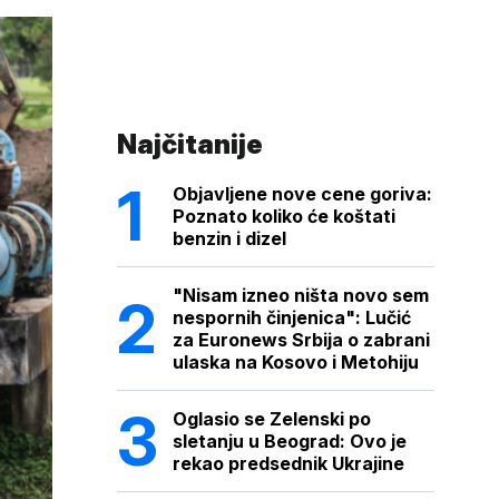
Najčitanije
Objavljene nove cene goriva:
Poznato koliko će koštati
benzin i dizel
"Nisam izneo ništa novo sem
nespornih činjenica": Lučić
za Euronews Srbija o zabrani
ulaska na Kosovo i Metohiju
Oglasio se Zelenski po
sletanju u Beograd: Ovo je
rekao predsednik Ukrajine