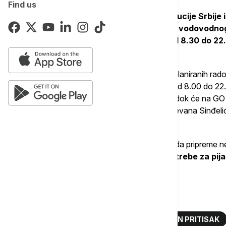
Find us
Istog dana zbog radova Elektrodistribucije Srbije
energijom više objekata beogradskog vodovodnog
Beograd, Zemun i Surčin, u periodu od 8.30 do 22
mogu osetiti umanjen pritisak vode.
Narednog dana, odnosno 18. juna, zbog planiranih rad
opštinama Zvezdara i Grocka, u periodu od 8.00 do 22.
naselju Kaluđerica i delu naselja Leštane, dok će na G
ulicama Narodnog fronta, 20. oktobra, Stevana Sinđeli
Bulevarom kralja Aleksandra.
Iz ovog preduzeća apeluju na potrošače da pripreme n
potrebe i navode da će za
najnužnije potrebe za pi
cisterne.
Više o...
DELOVI GRADA BEZ VODE
UMANJEN PRITISAK