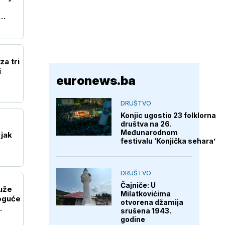
za tri
i
euronews.ba
DRUŠTVO
Konjic ugostio 23 folklorna
društva na 26.
Međunarodnom
 jak
festivalu ‘Konjička sehara’
DRUŠTVO
Čajniče: U
uže
Milatkovićima
oguće
otvorena džamija
srušena 1943.
godine