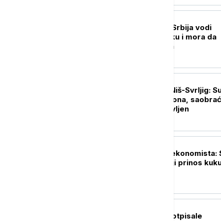
POLITIKA
Vučić u Belegišu: Srbija vodi
samostalnu politiku i mora da
sarađuje sa svima
AKTUELNO
Nesreća na putu Niš-Svrljig: S
automobila i kamiona, saobrać
delimično obustavljen
DRUŠTVO
Upozorenje agroekonomista: 
bi mogla da smanji prinos kuk
i do 40 odsto
POLITIKA
Srbija i Ukrajina potpisale