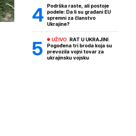
Podrška raste, ali postoje
podele: Da li su građani EU
spremni za članstvo
Ukrajine?
UŽIVO
RAT U UKRAJINI
Pogođena tri broda koja su
prevozila vojni tovar za
ukrajinsku vojsku