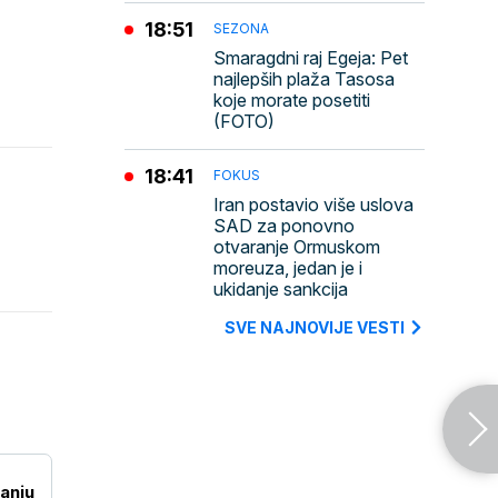
18:51
SEZONA
Smaragdni raj Egeja: Pet
najlepših plaža Tasosa
koje morate posetiti
(FOTO)
18:41
FOKUS
Iran postavio više uslova
SAD za ponovno
otvaranje Ormuskom
moreuza, jedan je i
ukidanje sankcija
SVE NAJNOVIJE VESTI
tanju