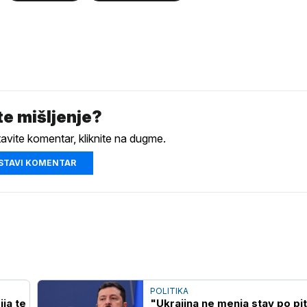
e mišljenje?
tavite komentar, kliknite na dugme.
STAVI KOMENTAR
POLITIKA
ja te
"Ukrajina ne menja stav po pi