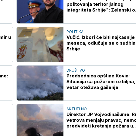
poštovanja teritorijalnog
integriteta Srbije": Zelenski o
Kosovu i Metohiji
POLITIKA
mir u
Vučić: Izbori će biti najkasnije 
meseca, odlučuje se o sudbin
Srbije
DRUŠTVO
ane:
Predsednica opštine Kovin:
,
Situacija sa požarom ozbiljna,
vetar otežava gašenje
AKTUELNO
Direktor JP Vojvodinašume: R
vetrova menjaju pravac, nem
predvideti kretanje požara u
Deliblatskoj peščari