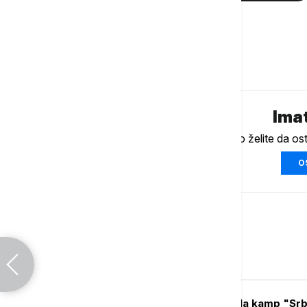
ZEMUN
Komentari (
0
)
Imat
Ukoliko želite da os
O
Srbija
POLITIKA
Mesarović posetila kamp "Srbi