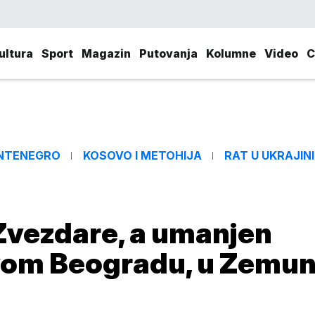
ultura
Sport
Magazin
Putovanja
Kolumne
Video
C
NTENEGRO
KOSOVO I METOHIJA
RAT U UKRAJINI
Zvezdare, a umanjen
vom Beogradu, u Zemun