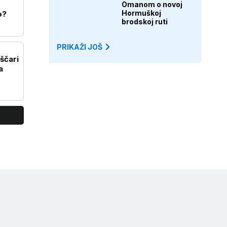
Omanom o novoj
Hormuškoj
o?
brodskoj ruti
PRIKAŽI JOŠ
ščari
a