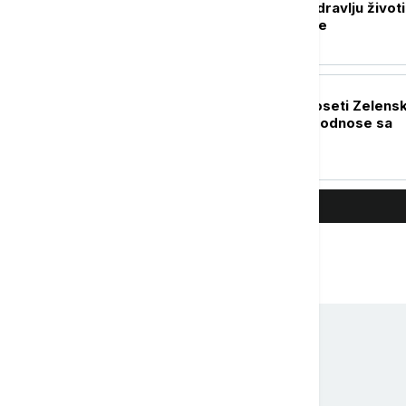
memorandum o zdravlju životin
bezbednosti hrane
POLITIKA
Marina Raguš o poseti Zelens
Srbiji: Važna je za odnose sa
Ukrajinom