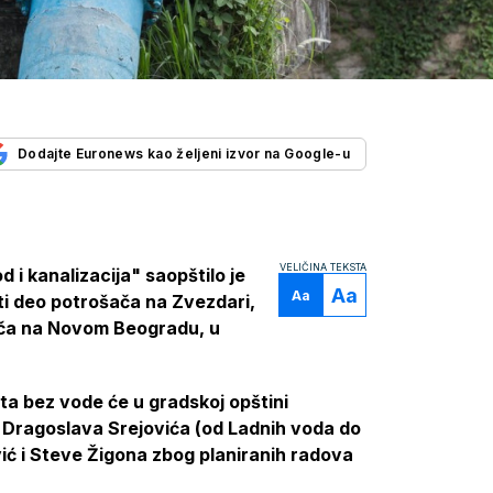
Dodajte Euronews kao željeni izvor na Google-u
VELIČINA TEKSTA
 kanalizacija" saopštilo je
Aa
Aa
ti deo potrošača na Zvezdari,
šača na Novom Beogradu, u
ta bez vode će u gradskoj opštini
, Dragoslava Srejovića (od Ladnih voda do
ić i Steve Žigona zbog planiranih radova