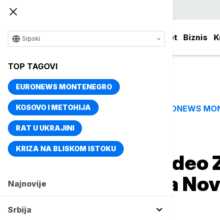
Srpski
Srbija
Evropa
Svet
Biznis
K
Srpski
TOP TAGOVI
EURONEWS MONTENEGRO
KOSOVO I METOHIJA
EURONEWS MO
TOP TAGOVI
RAT U UKRAJINI
Naslovna
Srbija
Aktuelno
KRIZA NA BLISKOM ISTOKU
Sutra bez vode deo 
pritisak vode na No
Najnovije
Surčinu
Srbija