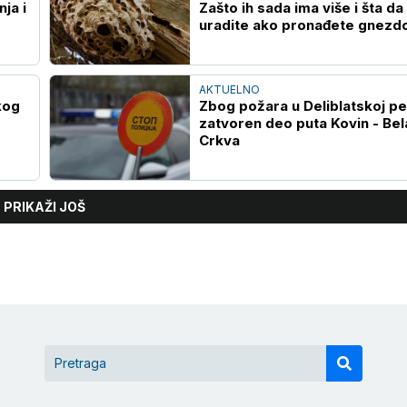
ja i
Zašto ih sada ima više i šta da
uradite ako pronađete gnezd
AKTUELNO
kog
Zbog požara u Deliblatskoj pe
zatvoren deo puta Kovin - Bel
Crkva
PRIKAŽI JOŠ