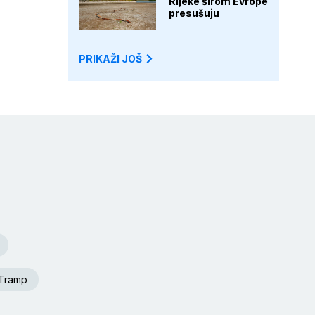
Rijeke širom Evrope
presušuju
PRIKAŽI JOŠ
 Tramp