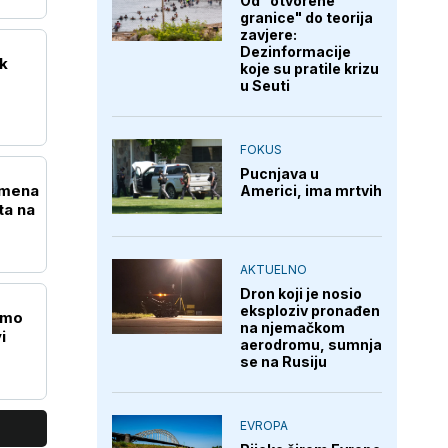
Od "otvorene
granice" do teorija
zavjere:
Dezinformacije
ak
koje su pratile krizu
u Seuti
FOKUS
Pucnjava u
emena
Americi, ima mrtvih
ta na
AKTUELNO
Dron koji je nosio
eksploziv pronađen
amo
na njemačkom
i
aerodromu, sumnja
se na Rusiju
EVROPA