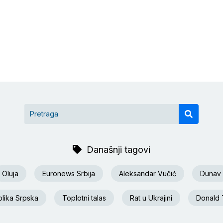
Današnji tagovi
Oluja
Euronews Srbija
Aleksandar Vučić
Dunav
lika Srpska
Toplotni talas
Rat u Ukrajini
Donald