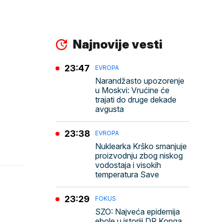
Najnovije vesti
23:47
EVROPA
Narandžasto upozorenje
u Moskvi: Vrućine će
trajati do druge dekade
avgusta
23:38
EVROPA
Nuklearka Krško smanjuje
proizvodnju zbog niskog
vodostaja i visokih
temperatura Save
23:29
FOKUS
SZO: Najveća epidemija
ebole u istoriji DR Konga