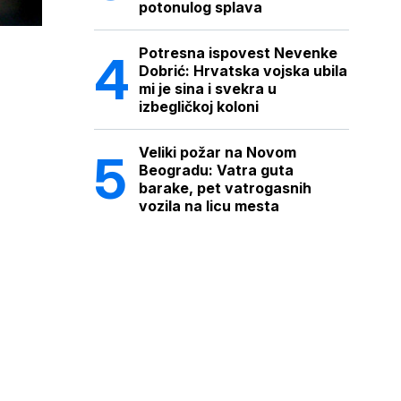
potonulog splava
Potresna ispovest Nevenke
Dobrić: Hrvatska vojska ubila
mi je sina i svekra u
izbegličkoj koloni
Veliki požar na Novom
Beogradu: Vatra guta
barake, pet vatrogasnih
vozila na licu mesta