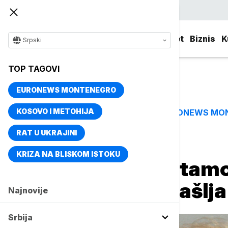
Srpski
Srbija
Evropa
Svet
Biznis
K
Srpski
TOP TAGOVI
EURONEWS MONTENEGRO
KOSOVO I METOHIJA
EURONEWS MO
TOP TAGOVI
RAT U UKRAJINI
Naslovna
Srbija
Društvo
KRIZA NA BLISKOM ISTOKU
Grujičić: Razmatamo
protiv velikog kašlja
Najnovije
Srbija