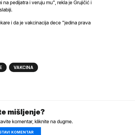
a pedijatra i veruju mu", rekla je Grujičić i
labiji.
ekare i da je vakcinacija dece "jedina prava
E
VAKCINA
e mišljenje?
tavite komentar, kliknite na dugme.
STAVI KOMENTAR