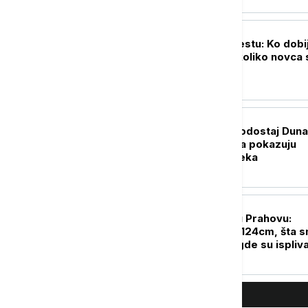
DRUŠTVO
Sve na jednom mestu: Ko dobi
državnu pomoć, koliko novca 
i kada su isplate
DRUŠTVO
Rekordno nizak vodostaj Dun
nije slučajnost: Šta pokazuju
podaci i šta nas čeka
DRUŠTVO
Euronews Srbija u Prahovu:
Vodostaj pao na -124cm, šta 
zatekli na mestu gde su ispliva
ostaci nacističkih brodova