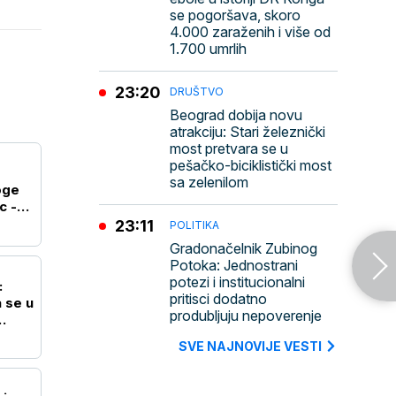
se pogoršava, skoro
4.000 zaraženih i više od
1.700 umrlih
23:20
DRUŠTVO
Beograd dobija novu
atrakciju: Stari železnički
most pretvara se u
pešačko-biciklistički most
sa zelenilom
oge
c -
23:11
POLITIKA
Gradonačelnik Zubinog
Potoka: Jednostrani
potezi i institucionalni
:
pritisci dodatno
 se u
produbljuju nepoverenje
SVE NAJNOVIJE VESTI