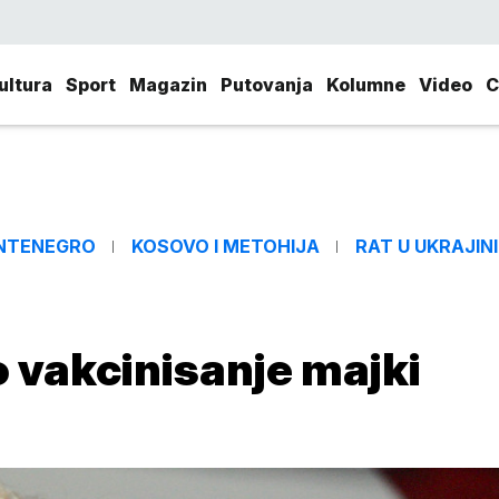
ultura
Sport
Magazin
Putovanja
Kolumne
Video
C
NTENEGRO
KOSOVO I METOHIJA
RAT U UKRAJINI
 vakcinisanje majki