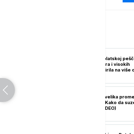
Srbija
AKTUELNO
Novi požar u Deliblatskoj pešč
Vatra se zbog vetra i visokih
temperatura proširila na više 
300 hektara (VIDEO)
DRUŠTVO
Polazak u vrtić je velika prom
za celu porodicu: Kako da suz
traju što kraće (VIDEO)
POLITIKA