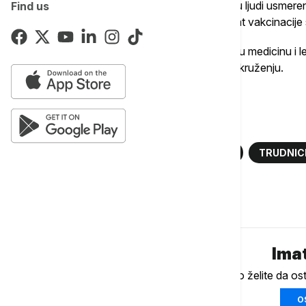
vakcinacije kod dece je 98 odsto pošto su ljudi usmereni n
Find us
dodala dok je u velikim sredinama procenat vakcinacije s
Dodala je da je potrebno vratiti poverenje u medicinu i l
stvar" i da se tiče zdravlja ostale dece u okruženju.
Više o...
DANICA GRUJIČIĆ
VELIKI KAŠALJ
TRUDNIC
Komentari (
0
)
Imat
Ukoliko želite da os
O