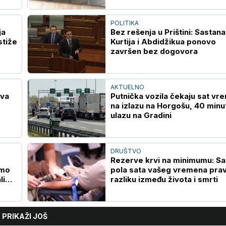
POLITIKA
ja
Bez rešenja u Prištini: Sastan
stiže
Kurtija i Abdidžikua ponovo
završen bez dogovora
AKTUELNO
ava
Putnička vozila čekaju sat vr
na izlazu na Horgošu, 40 minu
ulazu na Gradini
DRUŠTVO
Rezerve krvi na minimumu: S
smo
pola sata vašeg vremena prav
li
razliku između života i smrti
PRIKAŽI JOŠ