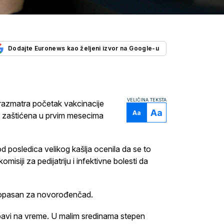
Dodajte Euronews kao željeni izvor na Google-u
VELIČINA TEKSTA
e razmatra početak vakcinacije
Aa
Aa
la zaštićena u prvim mesecima
 posledica velikog kašlja ocenila da se to
misiji za pedijatriju i infektivne bolesti da
no opasan za novorođenčad.
bavi na vreme. U malim sredinama stepen