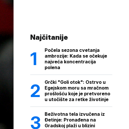
Najčitanije
Počela sezona cvetanja
ambrozije: Kada se očekuje
najveća koncentracija
polena
Grčki "Goli otok": Ostrvo u
Egejskom moru sa mračnom
prošlošću koje je pretvoreno
u utočište za retke životinje
Beživotna tela izvučena iz
Đetinje: Pronađena na
Gradskoj plaži u blizini