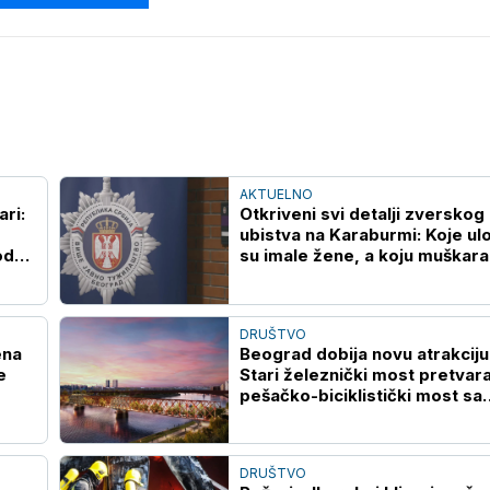
AKTUELNO
ari:
Otkriveni svi detalji zverskog
ubistva na Karaburmi: Koje ul
od
su imale žene, a koju muškara
oglasilo se VJT
DRUŠTVO
ena
Beograd dobija novu atrakciju
e
Stari železnički most pretvara
pešačko-biciklistički most sa
zelenilom
DRUŠTVO