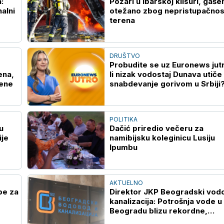
:
Požari u Ibarskoj klisuri, gaše
nalni
otežano zbog nepristupačnos
terena
DRUŠTVO
Probudite se uz Euronews jut
ena,
li nizak vodostaj Dunava utiče
đene
snabdevanje gorivom u Srbiji
POLITIKA
u
Dačić priredio večeru za
ije
namibijsku koleginicu Lusiju
Ipumbu
AKTUELNO
pe za
Direktor JKP Beogradski vodo
kanalizacija: Potrošnja vode u
Beogradu blizu rekordne,
vodosnabdevanje stabilno