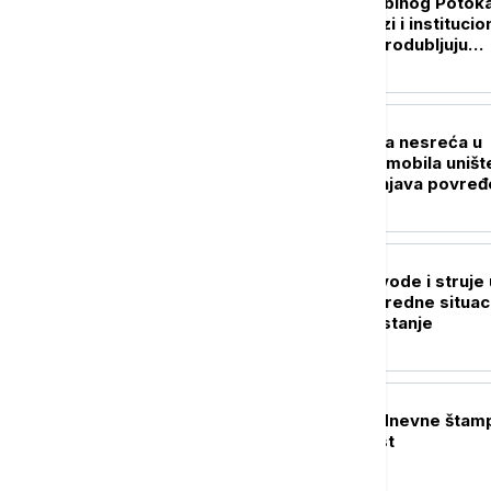
Gradonačelnik Zubinog Potoka
Jednostrani potezi i institucio
pritisci dodatno produbljuju
nepoverenje
AKTUELNO
Teška saobraćajna nesreća u
Grockoj: Dva automobila uništ
Hitna pomoć zbrinjava povre
DRUŠTVO
Nema restrikcija vode i struje 
Srbiji: Štab za vanredne situac
objavio najnovije stanje
POLITIKA
Naslovne strane dnevne štam
četvrtak, 6. avgust