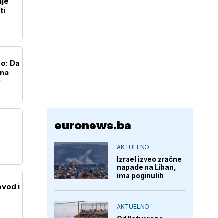
nje
ti
ro: Da
 na
?
euronews.ba
AKTUELNO
Izrael izveo zračne
napade na Liban,
ima poginulih
vod i
AKTUELNO