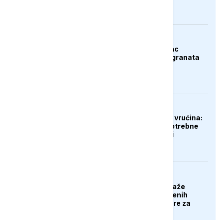
AKTUELNO
Španija: Razbijen lanac
krijumčara droge i migranata
EVROPA
Gubici od ekstremnih vrućina:
Poljoprivrednicima potrebne
milijarde eura pomoći
EVROPA
Poljska stranka predlaže
deportaciju nezaposlenih
Ukrajinaca: Nek se bore za
svoju domovinu