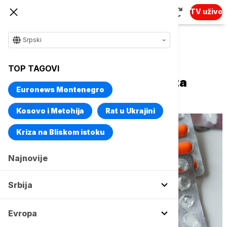
TV uživo
Srpski
Naslovna
Srbija
Društvo
TOP TAGOVI
Škodrić: U pripremi nova Lista
Euronews Montenegro
inovativnih lekova
Kosovo i Metohija
Rat u Ukrajini
Kriza na Bliskom istoku
Najnovije
Srbija
Evropa