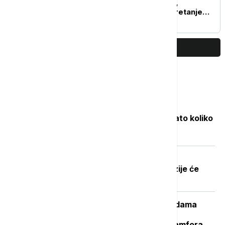
vetrova menjaju pravac,
nemoguće predvideti kretanje
požara u Deliblatskoj peščari
PRIKAŽI JOŠ
Najčitanije
Objavljene nove cene goriva: Poznato koliko
će koštati benzin i dizel
Dobre vesti za najstarije građane:
Povećanje penzija ove godine, penzije će
pratiti rast plata
Važan svedok antičke istorije: U vodama
Sicijlije otkriveni ostaci potonulog
starorimskog broda sa 100 vinskih amfora