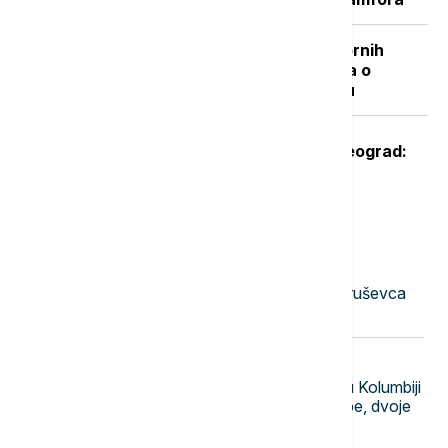
"Nisam izneo ništa novo sem nespornih
činjenica": Lučić za Euronews Srbija o
zabrani ulaska na Kosovo i Metohiju
Oglasio se Zelenski po sletanju u Beograd:
Ovo je rekao predsednik Ukrajine
Najnovije vesti
23:51
AKTUELNO
Uhapšena dvojica muškaraca iz Kruševca
osumnjičena za iznudu novca
23:40
FOKUS
Polaganje predsedničke zakletve u Kolumbiji
pratila eksplozija automobila-bombe, dvoje
lakše povređeno