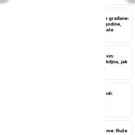
POLITIKA
Dobre vesti za najstarije građane:
Povećanje penzija ove godine,
penzije će pratiti rast plata
DRUŠTVO
Predsednica opštine Kovin:
Situacija sa požarom ozbiljna, jak
vetar otežava gašenje
AKTUELNO
Nesreća u fabrici u Kikindi:
Povređena dva radnika
AKTUELNO
Direktor JP Vojvodinašume: Ruže