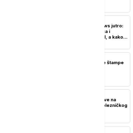
AKTUELNO
Probudite se uz Euronews jutro:
Kako će na susret Vučića i
Zelenskog gledati Brisel, a kako
Moskva?
POLITIKA
Naslovne strane dnevne štampe
za nedelju, 9. avgust
POLITIKA
Vučić sutra obilazi radove na
rekonstrukciji Starog železničkog
mosta
POLITIKA