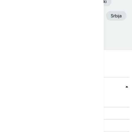
Euronews Srbija
Volodimir Zelenski
Aleksandar Vučić
Požar
Dunav
Srbija
Ukrajina
Beograd
Teme
Srbija
Evropa
Svet
Biznis
Kultura
Sport