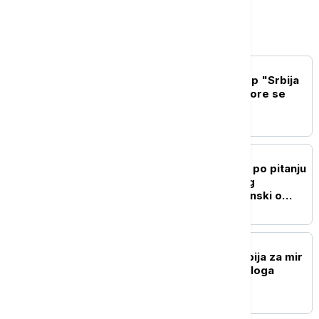
Srbija
POLITIKA
Mesarović posetila kamp "Srbija
te zove": Deca iz dijaspore se
povezuju sa Srbijom
POLITIKA
"Ukrajina ne menja stav po pitanju
poštovanja teritorijalnog
integriteta Srbije": Zelenski o
Kosovu i Metohiji
POLITIKA
Macut sa Zelenskim: Srbija za mir
u Ukrajini i nastavak dijaloga