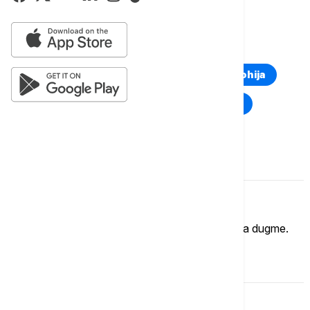
LISTA LEKOVA
TOP TAGOVI
Euronews Montenegro
Kosovo i Metohija
Rat u Ukrajini
Kriza na Bliskom istoku
Komentari (
0
)
Imate mišljenje?
Ukoliko želite da ostavite komentar, kliknite na dugme.
OSTAVI KOMENTAR