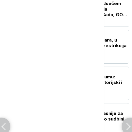
"Gde živi Mićin da mu odsečem
glavu" - otvorena pretnja
gradonačelniku Novog Sada, GO
SNS: Osuđujemo monstruozne
pretnje
AKTUELNO
U Srbiji aktivno šest požara, u
većem delu zemlje bez restrikcija
u vodosnadbevanju
AKTUELNO
EXPO karavan posetio Rumu:
Predstavljeni kulturni, istorijski i
sportski potencijali
POLITIKA
Vučić: Izbori će biti najkasnije za
tri meseca, odlučuje se o sudbini
Srbije