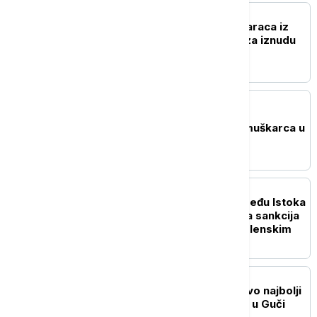
AKTUELNO
Uhapšena dvojica muškaraca iz
Kruševca osumnjičena za iznudu
novca
AKTUELNO
U Boru uhapšen mladić
osumnjičen za ubistvo muškarca u
Petrovcu na Mlavi
POLITIKA
Vučić o balansiranju između Istoka
i Zapada: Od neuvođenja sankcija
Rusiji do sastanka sa Zelenskim
DRUŠTVO
Mladen Krstić (15) ponovo najbolji
mladi trubač 65. Sabora u Guči