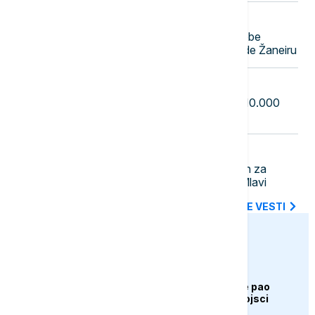
23:31
FOKUS
Teška nesreća u Brazilu: Četiri osobe
poginule u padu helikoptera u Rio de Žaneiru
23:22
EVROPA
Masovni protesti u Saksoniji: Oko 10.000
ljudi tražilo ostavku savezne vlade
23:12
AKTUELNO
U Boru uhapšen mladić osumnjičen za
ubistvo muškarca u Petrovcu na Mlavi
SVE NAJNOVIJE VESTI
euronews.ba
AKTUELNO
Bugarska: Dron koji je pao
pripada ukrajinskoj vojsci