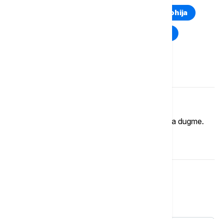
Euronews Montenegro
Kosovo i Metohija
Rat u Ukrajini
Kriza na Bliskom istoku
Komentari (
0
)
Imate mišljenje?
Ukoliko želite da ostavite komentar, kliknite na dugme.
OSTAVI KOMENTAR
Srbija