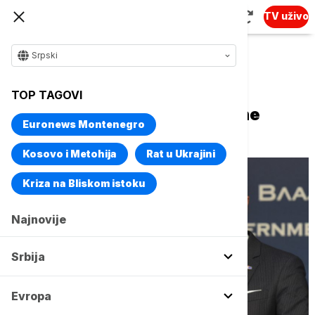
TV uživo
Srpski
Naslovna
Srbija
Politika
TOP TAGOVI
Fabrici: Srbija do kraja godine
Euronews Montenegro
kreće dalje na putu ka EU
Kosovo i Metohija
Rat u Ukrajini
Kriza na Bliskom istoku
Najnovije
Srbija
Evropa