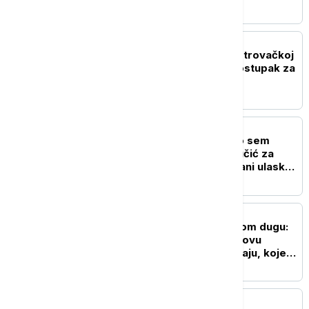
javnom tužilaštvu
POLITIKA
Godišnjica zločina na Petrovačkoj
cesti: Dokle je stigao postupak za
masakr nad civilima?
POLITIKA
"Nisam izneo ništa novo sem
nespornih činjenica": Lučić za
Euronews Srbija o zabrani ulaska
na Kosovo i Metohiju
DRUŠTVO
Čovečanstvo u ekološkom dugu:
Srbija svoje resurse za ovu
godinu potrošila još u maju, koje
su posledice i rešenja
POLITIKA