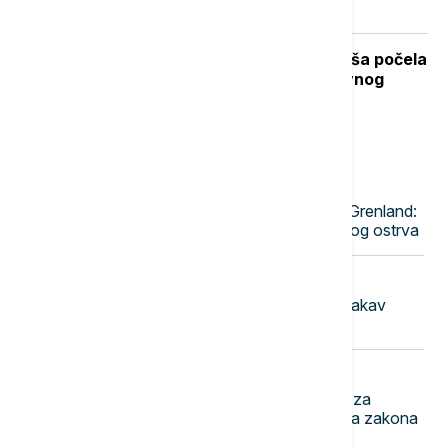
Stiže dugo očekivano osveženje: Kiša počela
da pada u Beogradu posle višednevnog
toplotnog talasa (VIDEO, FOTO)
Najnovije vesti
17:25
EVROPA
NATO šalje vojnike ove zemlje na Grenland:
Raste napetost oko strateški važnog ostrva
17:18
EVROPA
Baro: Francuska neće tolerisati nikakav
pokušaj stranog mešanja u izbore
17:12
POLITIKA
Ministar pravde prihvatio inicijativu za
brisanje sporne odredbe iz predloga zakona
o javnom tužilaštvu