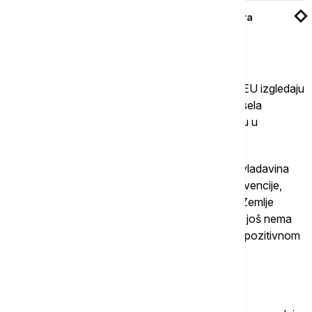
Evropska unija donirala više od 10 miliona evra
porodicama u Srbiji za izgradnju, kupovinu i
rekonstrukciju stanova
Odgovarajući na kritike da uslovi za pristupanje EU izgledaju
kao pokretna meta, Fabrici tvrdi da su uslovi Brisela
postojani i da se ne menjaju i da u ovom trenutku u
evropskom putu Srbije ima dovoljno jasnoće.
"Zna se o čemu je tu reč - dijalog sa Prištinom, vladavina
prava, ekonomske reforme, javne nabavke, subvencije,
državna pomoć su stvari na kojima treba raditi. Zemlje
članice su na međuvladinoj konferenciji rekle da još nema
otvaranja novih klastera, ali da se stvari kreću u pozitivnom
smeru", objašnjava Fabrici.
Međustranački dijalog je dobar