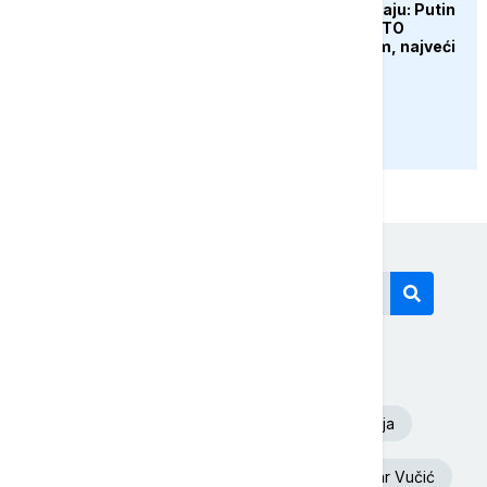
Amerikanci upozoravaju: Putin
bi mogao testirati NATO
ograničenim napadom, najveći
rizik od jeseni
PRIKAŽI JOŠ
Današnji tagovi
Euronews Srbija
Dunav
Oluja
Toplotni talas
Ukrajina
Aleksandar Vučić