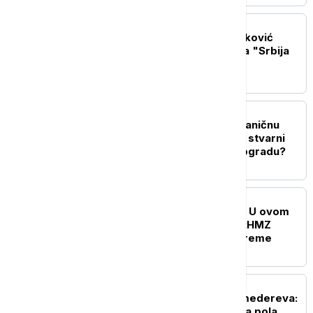
POLITIKA
Ministar Dejan Vuk Stanković
posetio učesnike kampa "Srbija
te zove"
POLITIKA
Zelenski stiže u prvu zvaničnu
posetu Srbiji: Šta će biti stvarni
dometi razgovora u Beogradu?
DRUŠTVO
Paklene vrućine u Srbiji: U ovom
gradu izmereno 38°C, RHMZ
upozorava na opasno vreme
POLITIKA
Akcija UKP i SAJ kod Smedereva:
Otkrivena laboratorija sa pola