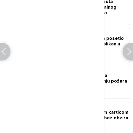
Milićević: Petrovačka cesta
najbolnije mesto nacionalnog
pamćenja stradanja Srba
AKTUELNO
Neočekivan gost: Orban posetio
Sabor trubača u Guči, uslikan u
srcu Dragačeva (FOTO)
AKTUELNO
Vojska Srbije angažovala
helikopter Mi-17 u gašenju požara
u Deliblatskoj peščari
DRUŠTVO
Osiguranici sa overenom karticom
imaju pravo na lečenje, bez obzira
na rok važenja