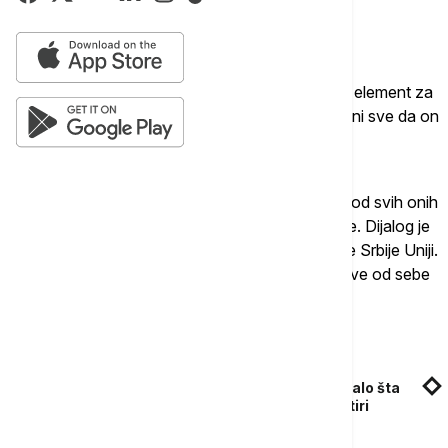
Dijalog sa Prištinom ključan za
pristupanje
Fabrici ponavlja da je dijalog sa Prištinom ključni element za
pristupanje Srbije Uniji, naglašavajući da Brisel čini sve da on
i uspe.
"Poslednja runda dijaloga je možda bila najteža od svih onih
težih. Dve strane moraju da mu budu posvećene. Dijalog je
ključni element za stabilnost regiona i pristupanje Srbije Uniji.
Postoji veliki interes da dijalog uspe, a EU daje sve od sebe
da se to i ostvari", ističe Fabrici.
Povezane vesti
EU, Amerika, Kina, Rusija: Istraživanje pokazalo šta
građani Srbije misle o odnosima Srbije sa četiri
svetske sile