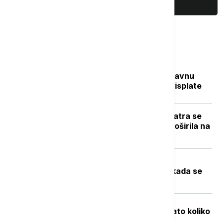
PRIKAŽI JOŠ
Najčitanije
Sve na jednom mestu: Ko dobija državnu
pomoć, koliko novca stiže i kada su isplate
Novi požar u Deliblatskoj peščari: Vatra se
zbog vetra i visokih temperatura proširila na
više od 300 hektara (VIDEO)
Toplotni talas u Srbiji na vrhuncu:
Temperature do 40 stepeni, a evo kada se
očekuje zahlađenje
Objavljene nove cene goriva: Poznato koliko
će koštati benzin i dizel