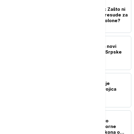
POLITIKA
Zid ćutanja i nesaradnje: Zašto ni
posle 31 godine nema presude za
raketiranje izbegličke kolone?
POLITIKA
Drecun: Priština sprema novi
pokušaj marginalizacije Srpske
liste
DRUŠTVO
Tri policajca MUP-a Srbije
privedena na Jarinju: Dvojica
pušteni, jedan zadržan
POLITIKA
Ministar pravde prihvatio
inicijativu za brisanje sporne
odredbe iz predloga zakona o