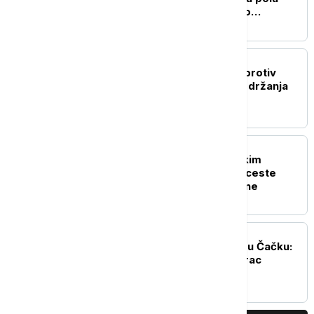
tone marihuane, šestoro
uhapšeno (VIDEO)
AKTUELNO
VJT: Pokrenuta istraga protiv
trojice muškaraca zbog držanja
85 kilograma droge
AKTUELNO
Štrbac: Presudu hrvatskim
pilotima sa Petrovačke ceste
očekujem do kraja godine
AKTUELNO
Eksplozija plinske boce u Čačku:
Teško povređen muškarac