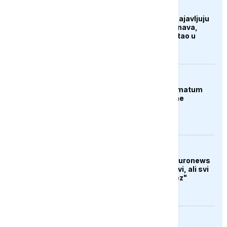
AKTUELNO
Hidrolozi u Rumuniji najavljuju
blagi porast nivoa Dunava,
vodostaj rijeke porastao u
Mađarskoj
AKTUELNO
Španija postavila ultimatum
Italiji da ukine granične
kontrole
AKTUELNO
Christian Eccher za Euronews
iz Zaporožja: "Grad živi, ali svi
čekaju novi ruski potez"
FOKUS