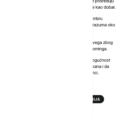
Međustranački dijalog o izbornim uslovima kome posreduju
poslanici Evropskog parlamenta, Fabrici ocenjuje kao dobar.
"Očekujem da se na sledećem sastanku u septembru
predstave konkretne ideje da bi se došlo do sporazuma oko
nekih tačaka", rekao je Fabrici.
On je istakao i da je mali Šengen značajan, pre svega zbog
slobodnog regionalnog protoka robe i ukidanja rominga.
"Proces pristupanja EU umnogome olakšava mogućnost
da se Brisel bavi celim prostorom Zapadnog Balkana i da
sve bude po evropskim standardima", kaže Fabrici.
Više o...
EU
SRBIJA I EU
PREGOVORI
SRBIJA
TOP TAGOVI