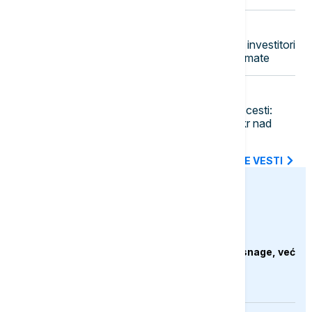
17:06
BIZNIS VESTI
Američki berzanski indeksi u plusu, investitori
ocenjuju da FED neće povećati kamate
17:00
POLITIKA
Godišnjica zločina na Petrovačkoj cesti:
Dokle je stigao postupak za masakr nad
civilima?
SVE NAJNOVIJE VESTI
euronews.ba
AKTUELNO
Bjelorusija zabranila
Euronews: "Ne izraz snage, već
priznanje straha"