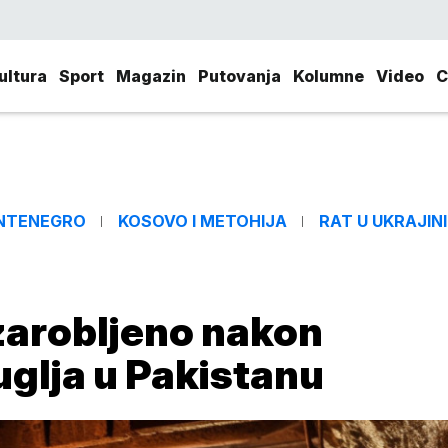
ultura
Sport
Magazin
Putovanja
Kolumne
Video
C
NTENEGRO
KOSOVO I METOHIJA
RAT U UKRAJINI
zarobljeno nakon
uglja u Pakistanu