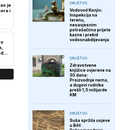
DRUŠTVO
ao je
Vodovod Konjic:
pora i
Inspekcija na
terenu,
nesavjesnim
potrošačima prijete
kazne i prekid
vodosnabdijevanja
 u
a,
od
DRUŠTVO
Zdravstvene
knjižice ovjerene na
30 dana:
Proizvodnje nema,
a dugovi rudnika
prešli 1,3 milijarde
KM
DRUŠTVO
Suša spržila usjeve
u BiH: