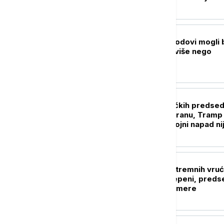
zauvek promenila svet
FOKUS
Trampovi vojni brodovi mogli 
koštaju 50 odsto više nego
planirano
FOKUS
Generacije američkih predsed
"lomile zube" na Iranu, Tramp
poslednji: Zašto vojni napad ni
doneo željenu promenu?
PLANETA
Seul na udaru ekstremnih vruć
Očekuje se 39 stepeni, preds
naložio vanredne mere
FOKUS