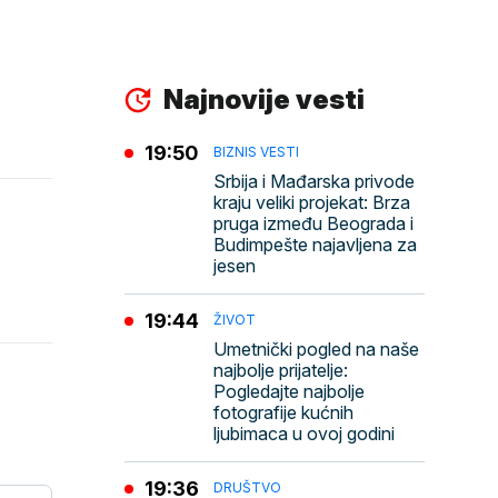
Najnovije vesti
19:50
BIZNIS VESTI
Srbija i Mađarska privode
kraju veliki projekat: Brza
pruga između Beograda i
Budimpešte najavljena za
jesen
19:44
ŽIVOT
Umetnički pogled na naše
najbolje prijatelje:
Pogledajte najbolje
fotografije kućnih
ljubimaca u ovoj godini
19:36
DRUŠTVO