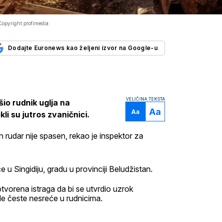
Copyright profimedia
Dodajte Euronews kao željeni izvor na Google-u
VELIČINA TEKSTA
io rudnik uglja na
Aa
Aa
i su jutros zvaničnici.
 rudar nije spasen, rekao je inspektor za
 u Singidiju, gradu u provinciji Beludžistan.
tvorena istraga da bi se utvrdio uzrok
le česte nesreće u rudnicima.