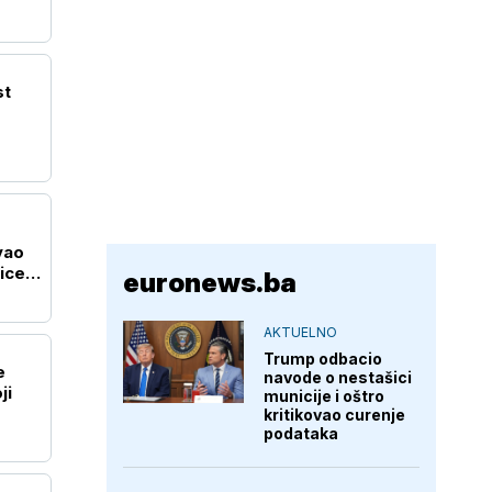
st
vao
ice
euronews.ba
AKTUELNO
Trump odbacio
e
navode o nestašici
ji
municije i oštro
kritikovao curenje
podataka