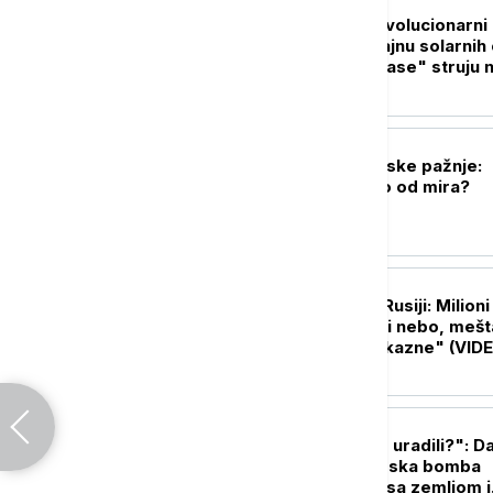
PLANETA
Kosmički ples: Revolucionarni
snimci otkrivaju tajnu solarnih 
koje mogu da "ugase" struju 
Zemlji
FOKUS
Gaza u senci svetske pažnje:
Koliko smo daleko od mira?
PLANETA
Biblijske scene u Rusiji: Milioni
skakavaca prekrili nebo, mešt
strahu od "božje kazne" (VID
FOKUS
"Bože, šta smo to uradili?": D
kada je prva atomska bomba
sravnila Hirošimu sa zemljom i