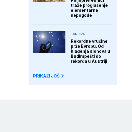
Poljoprivrednici
traže proglašenje
elementarne
nepogode
EVROPA
Rekordne vrućine
prže Evropu: Od
hlađenja slonova u
Budimpešti do
rekorda u Austriji
PRIKAŽI JOŠ