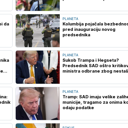
onlajn prodavnici
PLANETA
bi da
Kolumbija pojačala bezbedno
pred inauguraciju novog
predsednika
PLANETA
nika
Sukob Trampa i Hegseta?
Predsednik SAD oštro kritiko
je
ministra odbrane zbog nestaš
raketnog naoružanja
PLANETA
ina:
Tramp: SAD imaju velike zalih
ednik
municije, tragamo za onima ko
odaju podatke
FOKUS