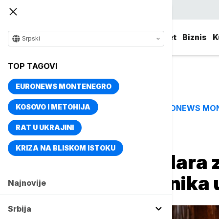
Srpski
Srbija
Evropa
Svet
Biznis
K
Srpski
TOP TAGOVI
EURONEWS MONTENEGRO
KOSOVO I METOHIJA
EURONEWS MO
TOP TAGOVI
RAT U UKRAJINI
Naslovna
Svet
Fokus
KRIZA NA BLISKOM ISTOKU
Najmanje 12 rudara 
urušavanja rudnika 
Najnovije
Srbija