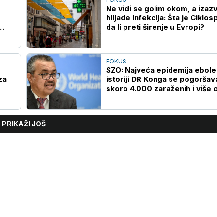
Ne vidi se golim okom, a izazv
hiljade infekcija: Šta je Ciklos
da li preti širenje u Evropi?
FOKUS
SZO: Najveća epidemija ebole
za
istoriji DR Konga se pogoršav
skoro 4.000 zaraženih i više 
1.700 umrlih
PRIKAŽI JOŠ