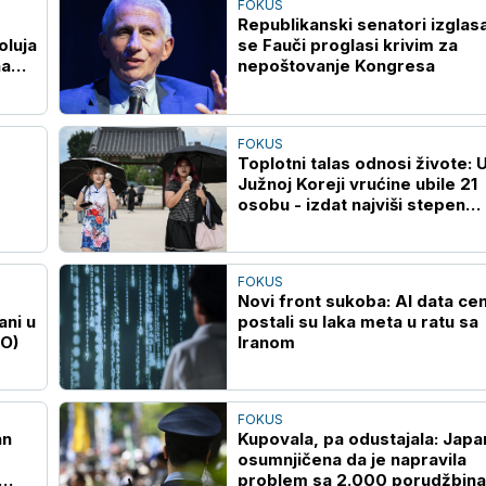
FOKUS
Republikanski senatori izglasa
oluja
se Fauči proglasi krivim za
na
nepoštovanje Kongresa
FOKUS
Toplotni talas odnosi živote: 
Južnoj Koreji vrućine ubile 21
osobu - izdat najviši stepen
upozorenja
FOKUS
Novi front sukoba: AI data cen
ani u
postali su laka meta u ratu sa
EO)
Iranom
FOKUS
an
Kupovala, pa odustajala: Japa
osumnjičena da je napravila
problem sa 2.000 porudžbina