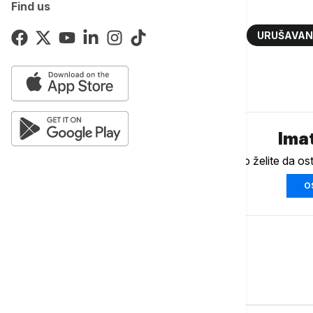
Više o...
Find us
RUDARI
PAKISTAN
RUDNIK
URUŠAVAN
Komentari (
0
)
Imat
Ukoliko želite da os
O
Svet