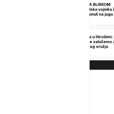
UŽIVO
KRIZA NA BLISKOM
ISTOKU Dva izraelska vojnika i
jedan Libanac poginuli na jugu
Libana
PLANETA
Premijerka Japana u Hirošimi:
Nastavićemo da se zalažemo 
svet bez nuklearnog oružja