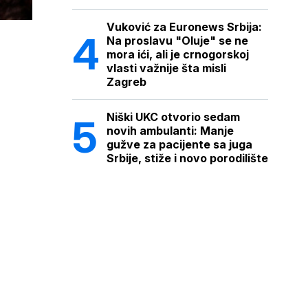
Vuković za Euronews Srbija:
Na proslavu "Oluje" se ne
mora ići, ali je crnogorskoj
vlasti važnije šta misli
Zagreb
Niški UKC otvorio sedam
novih ambulanti: Manje
gužve za pacijente sa juga
Srbije, stiže i novo porodilište