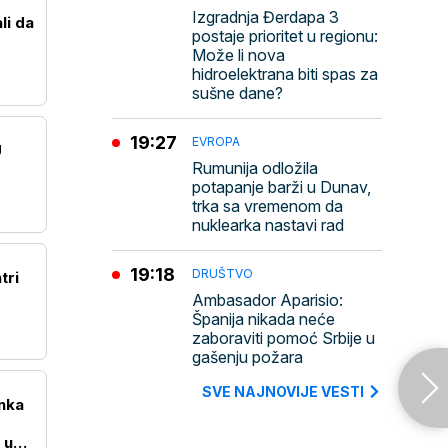
Izgradnja Đerdapa 3
li da
postaje prioritet u regionu:
Može li nova
hidroelektrana biti spas za
sušne dane?
19:27
EVROPA
U
Rumunija odložila
potapanje barži u Dunav,
trka sa vremenom da
nuklearka nastavi rad
19:18
DRUŠTVO
tri
Ambasador Aparisio:
Španija nikada neće
zaboraviti pomoć Srbije u
gašenju požara
SVE NAJNOVIJE VESTI
nka
 u