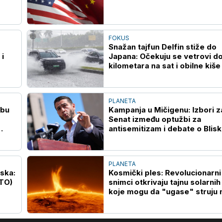
FOKUS
Snažan tajfun Delfin stiže do
i
Japana: Očekuju se vetrovi d
kilometara na sat i obilne kiše
PLANETA
obu
Kampanja u Mičigenu: Izbori z
Senat između optužbi za
antisemitizam i debate o Blis
istoku
PLANETA
ska:
Kosmički ples: Revolucionarni
OTO)
snimci otkrivaju tajnu solarnih
koje mogu da "ugase" struju 
Zemlji