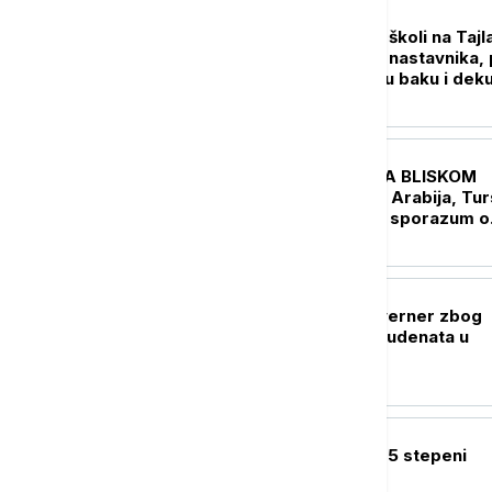
FOKUS
Detalji pucnjave u školi na Tajl
Napadač ubio pet nastavnika, 
toga usmrtio svoju baku i dek
(VIDEO)
FOKUS
UŽIVO
KRIZA NA BLISKOM
ISTOKU Saudijska Arabija, Tur
Pakistan potpisali sporazum o
kolektivnoj odbrani
FOKUS
Uhapšen bivši guverner zbog
slučaja nestalih studenata u
Meksiku
FOKUS
Zemljotres jačine 5 stepeni
pogodio Filipine