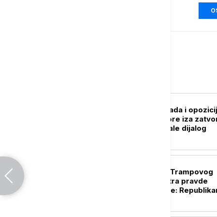
O
Svet
PLANETA
Venecuelanska vlada i opozici
započele razgovore iza zatvo
vrata, SAD podržale dijalog
FOKUS
Potvrda u Senatu Trampovog
kandidat za ministra pravde
dovedena u pitanje: Republika
Murkovski okreće leđa Blanšu