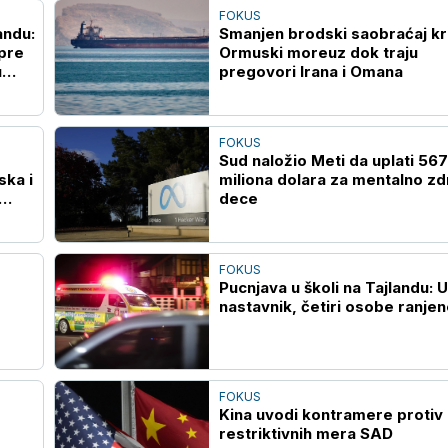
FOKUS
andu:
Smanjen brodski saobraćaj k
pre
Ormuski moreuz dok traju
u
pregovori Irana i Omana
FOKUS
Sud naložio Meti da uplati 567
ska i
miliona dolara za mentalno zd
dece
FOKUS
Pucnjava u školi na Tajlandu: U
nastavnik, četiri osobe ranjen
FOKUS
Kina uvodi kontramere protiv
restriktivnih mera SAD