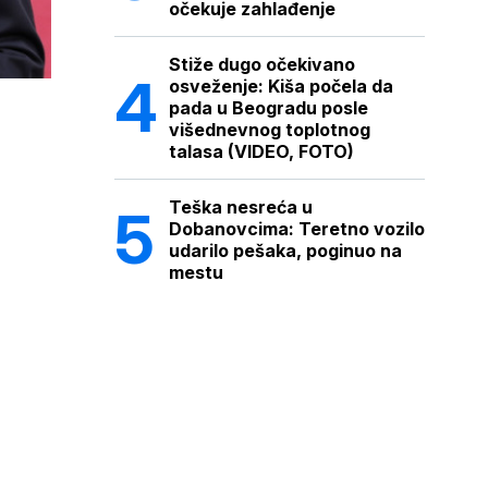
očekuje zahlađenje
Stiže dugo očekivano
osveženje: Kiša počela da
pada u Beogradu posle
višednevnog toplotnog
talasa (VIDEO, FOTO)
Teška nesreća u
Dobanovcima: Teretno vozilo
udarilo pešaka, poginuo na
mestu