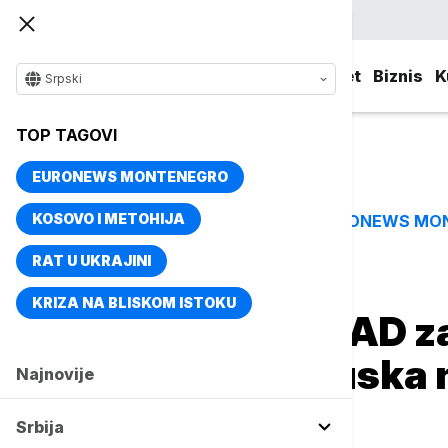
Srpski
Srbija
Evropa
Svet
Biznis
K
Srpski
TOP TAGOVI
EURONEWS MONTENEGRO
KOSOVO I METOHIJA
EURONEWS MO
TOP TAGOVI
RAT U UKRAJINI
Naslovna
Svet
Fokus
KRIZA NA BLISKOM ISTOKU
Makron: Iran i SAD 
moreuz, Francuska n
Najnovije
Sloboda"
Srbija