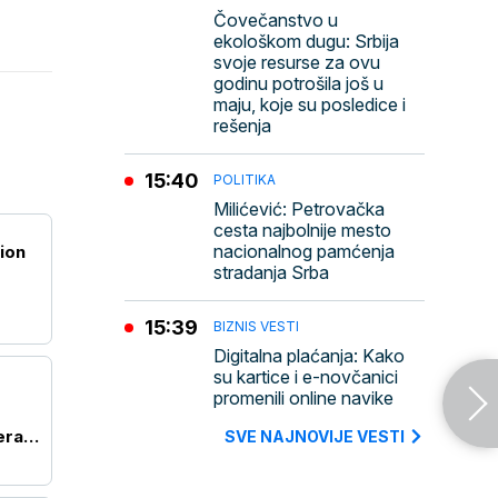
Čovečanstvo u
ekološkom dugu: Srbija
svoje resurse za ovu
godinu potrošila još u
maju, koje su posledice i
rešenja
15:40
POLITIKA
Milićević: Petrovačka
cesta najbolnije mesto
nacionalnog pamćenja
ion
stradanja Srba
15:39
BIZNIS VESTI
Digitalna plaćanja: Kako
su kartice i e-novčanici
promenili online navike
era
SVE NAJNOVIJE VESTI