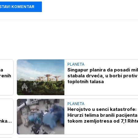
STAVI KOMENTAR
PLANETA
ja
Singapur planira da posadi mil
renih
stabala drveća, u borbi protiv
toplotnih talasa
PLANETA
Herojstvo u senci katastrofe:
Hirurzi telima branili pacijenta
nka
tokom zemljotresa od 7,1 Riht
(VIDEO)