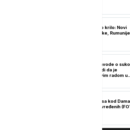
FOKUS
NATO jača istočno krilo: Novi
sporazum Bugarske, Rumunije 
Španije
FOKUS
Tramp odbacio navode o suk
sa Hegsetom, tvrdi da je
zadovoljan njegovim radom u
Pentagonu
PLANETA
Eksplozija autobusa kod Dama
Ima poginulih i povređenih (F