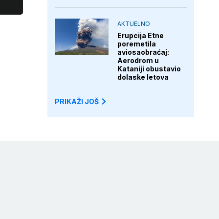
AKTUELNO
Erupcija Etne
poremetila
aviosaobraćaj:
Aerodrom u
Kataniji obustavio
dolaske letova
PRIKAŽI JOŠ