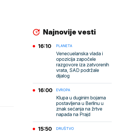
Najnovije vesti
16:10
PLANETA
Venecuelanska vlada i
opozicija započele
razgovore iza zatvorenih
vrata, SAD podržale
dijalog
16:00
EVROPA
Klupa u duginim bojama
postavljena u Berlinu u
znak sećanja na žrtve
napada na Prajd
15:50
DRUŠTVO