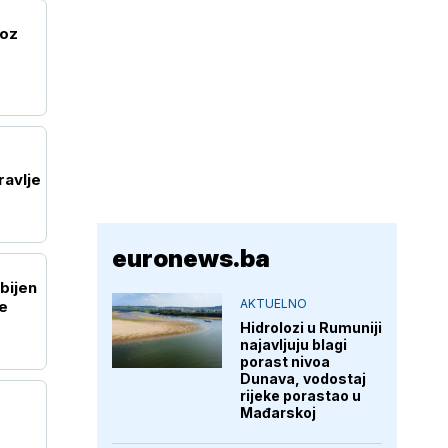
roz
ravlje
euronews.ba
bijen
AKTUELNO
e
Hidrolozi u Rumuniji
najavljuju blagi
porast nivoa
Dunava, vodostaj
rijeke porastao u
Mađarskoj