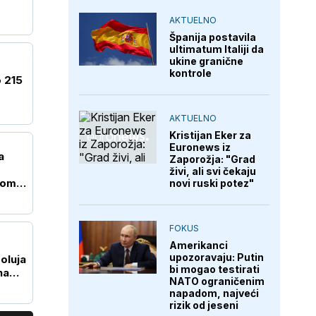
AKTUELNO
Španija postavila
ultimatum Italiji da
ukine granične
kontrole
o 215
AKTUELNO
Kristijan Eker za
Euronews iz
a
Zaporožja: "Grad
živi, ali svi čekaju
kom
novi ruski potez"
FOKUS
Amerikanci
upozoravaju: Putin
 oluja
bi mogao testirati
na
NATO ograničenim
napadom, najveći
rizik od jeseni