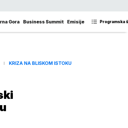
rna Gora
Business Summit
Emisije
Programska 
KRIZA NA BLISKOM ISTOKU
ski
tu