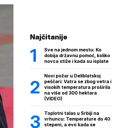
Najčitanije
Sve na jednom mestu: Ko
dobija državnu pomoć, koliko
novca stiže i kada su isplate
Novi požar u Deliblatskoj
peščari: Vatra se zbog vetra i
visokih temperatura proširila
na više od 300 hektara
(VIDEO)
Toplotni talas u Srbiji na
vrhuncu: Temperature do 40
stepeni, a evo kada se