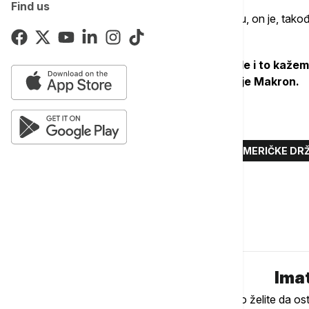
Find us
Osvrnuvši se na situaciju na Bliskom istoku, on je, takođ
između Izraela i Libana.
"To je obaveza koju su strane preuzele i to kažem
zaštite civilnog stanovništva", rekao je Makron.
Više o...
EMANUEL MAKRON
SJEDINJENE AMERIČKE DR
ORMUSKI MOREUZ
Komentari (
0
)
Imat
Ukoliko želite da os