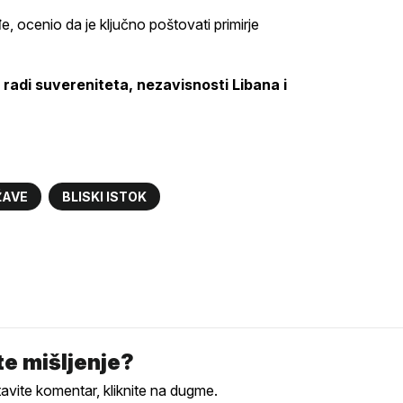
e, ocenio da je ključno poštovati primirje
 radi suvereniteta, nezavisnosti Libana i
ŽAVE
BLISKI ISTOK
e mišljenje?
tavite komentar, kliknite na dugme.