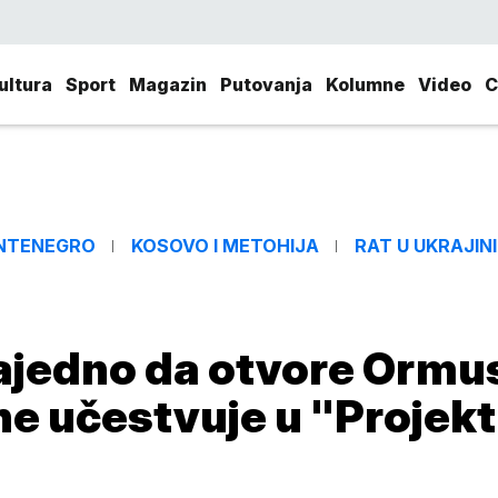
ultura
Sport
Magazin
Putovanja
Kolumne
Video
C
NTENEGRO
KOSOVO I METOHIJA
RAT U UKRAJINI
zajedno da otvore Ormu
e učestvuje u "Projek