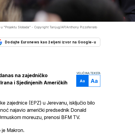
 u "Projektu Sloboda" -
Copyright Tanjug/AP/Anthony Pizzoferrato
Dodajte Euronews kao željeni izvor na Google-u
VELIČINA TEKSTA
danas na zajedničko
Aa
Aa
ana i Sjedinjenih Američkih
ke zajednice (EPZ) u Jerevanu, isključio bilo
inoć najavio američki predsednik Donald
 Ormuskom moreuzu, prenosi BFM TV.
 je Makron.