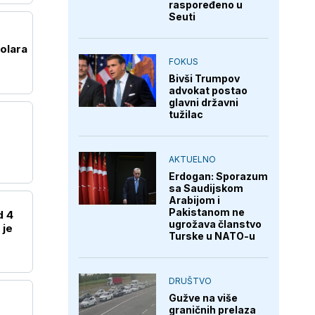
raspoređeno u
Seuti
olara
FOKUS
Bivši Trumpov
advokat postao
glavni državni
tužilac
AKTUELNO
Erdogan: Sporazum
sa Saudijskom
Arabijom i
Pakistanom ne
d 4
ugrožava članstvo
 je
Turske u NATO-u
DRUŠTVO
Gužve na više
graničnih prelaza