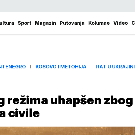
ultura
Sport
Magazin
Putovanja
Kolumne
Video
C
NTENEGRO
KOSOVO I METOHIJA
RAT U UKRAJINI
og režima uhapšen zbog
 civile