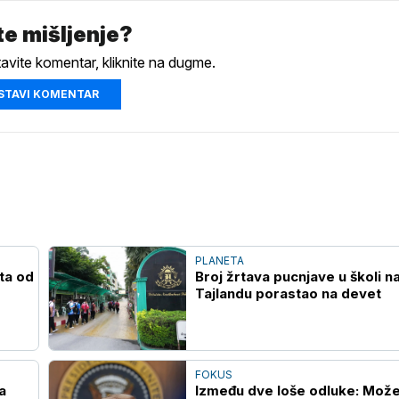
e mišljenje?
tavite komentar, kliknite na dugme.
STAVI KOMENTAR
PLANETA
šta od
Broj žrtava pucnjave u školi n
Tajlandu porastao na devet
FOKUS
a
Između dve loše odluke: Može 