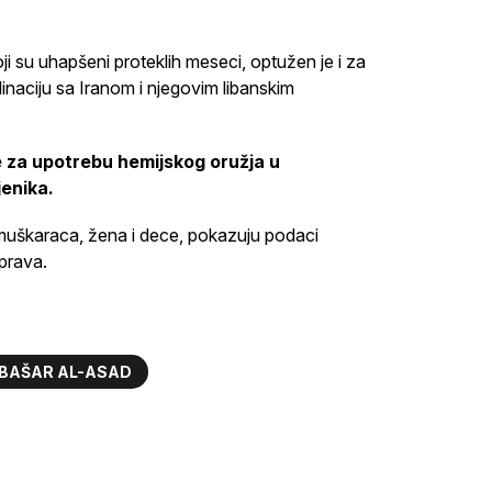
i su uhapšeni proteklih meseci, optužen je i za
inaciju sa Iranom i njegovim libanskim
e za upotrebu hemijskog oružja u
jenika.
 muškaraca, žena i dece, pokazuju podaci
 prava.
BAŠAR AL-ASAD