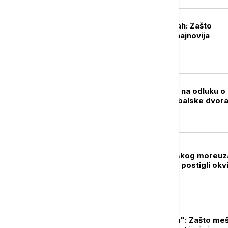
FOKUS
Tri razloga za strah: Zašto
stručnjake brine najnovija
epidemija ebole?
PLANETA
Tramp će se žaliti na odluku o
obustavi gradnje balske dvor
Beloj kući
FOKUS
Drama oko Ormuskog moreuza
kraju? Iran i Oman postigli okvi
dogovor
PLANETA
"Podaci se ne piju": Zašto meš