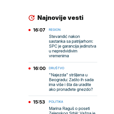
Najnovije vesti
16:07
REGION
Stevandić nakon
sastanka sa patrijarhom:
SPC je garancija jedinstva
u nepredvidivim
vremenima
16:00
DRUŠTVO
"Najezda" stršljena u
Beogradu: Zašto ih sada
ima više i šta da uradite
ako pronađete gnezdo?
15:53
POLITIKA
Marina Raguš o poseti
Zelenskog Srbiji: Važna je