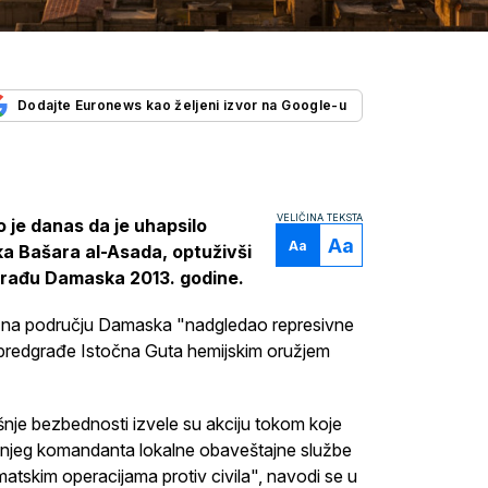
Dodajte Euronews kao željeni izvor na Google-u
VELIČINA TEKSTA
o je danas da je uhapsilo
Aa
Aa
a Bašara al-Asada, optuživši
građu Damaska 2013. godine.
e na području Damaska "nadgledao represivne
a predgrađe Istočna Guta hemijskim oružjem
nje bezbednosti izvele su akciju tokom koje
ašnjeg komandanta lokalne obaveštajne službe
atskim operacijama protiv civila", navodi se u