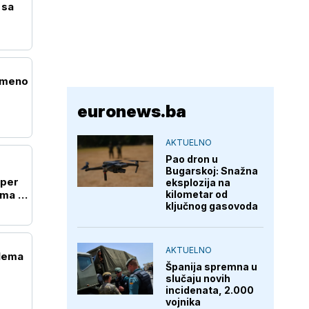
 sa
emeno
euronews.ba
AKTUELNO
Pao dron u
Bugarskoj: Snažna
uper
eksplozija na
ma i
kilometar od
ključnog gasovoda
AKTUELNO
 Nema
Španija spremna u
slučaju novih
incidenata, 2.000
vojnika