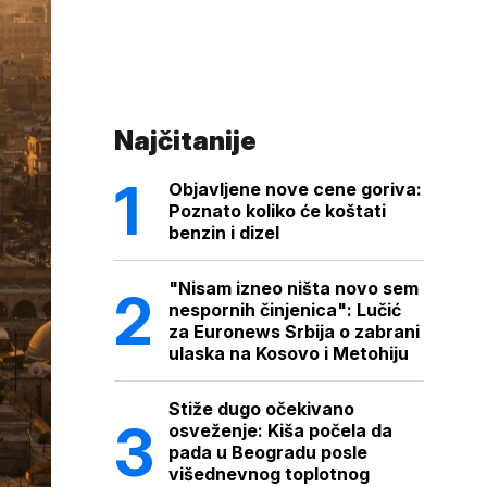
Najčitanije
Objavljene nove cene goriva:
Poznato koliko će koštati
benzin i dizel
"Nisam izneo ništa novo sem
nespornih činjenica": Lučić
za Euronews Srbija o zabrani
ulaska na Kosovo i Metohiju
Stiže dugo očekivano
osveženje: Kiša počela da
pada u Beogradu posle
višednevnog toplotnog