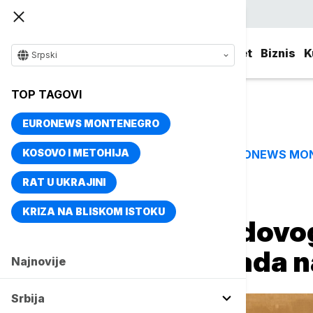
Srpski
Srbija
Evropa
Svet
Biznis
K
Srpski
TOP TAGOVI
EURONEWS MONTENEGRO
KOSOVO I METOHIJA
EURONEWS MO
TOP TAGOVI
RAT U UKRAJINI
Naslovna
Svet
Fokus
KRIZA NA BLISKOM ISTOKU
Bivši oficir Asadov
hemijskog napada na
Najnovije
Srbija