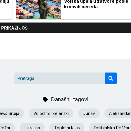
adnju
Vojska upala u zatvore posle
krvavih nereda
PRIKAŽI JOŠ
Današnji tagovi
ews Srbija
Volodimir Zelenski
Dunav
Aleksandar
Požar
Ukrajina
Toplotni talas
Deliblatska Peščar