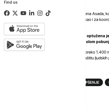
Find us
saopštenju, prenela je agencija Sana.
Dajub, poslednji u nizu zvaničnika iz vremena Asada, koj
ubistva koja su vršile snage bezbednosti, kao i za koord
saveznikom Hezbolahom.
U avgustu 2013. godine sirijska vojska optužena j
područjima koja su tada bila pod kontrolom pobun
Prilikom napada u Istočnoj Guti ubijeno je preko 1.400
američkih obaveštajnih službi i grupa za zaštitu ljudskih
Više o...
SIRIJA
HEMIJSKO ORUŽJE
HAPŠENJE
Komentari (
0
)