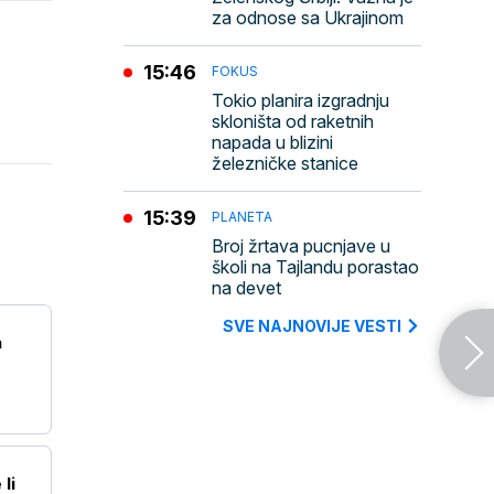
za odnose sa Ukrajinom
15:46
FOKUS
Tokio planira izgradnju
skloništa od raketnih
napada u blizini
železničke stanice
15:39
PLANETA
Broj žrtava pucnjave u
školi na Tajlandu porastao
na devet
SVE NAJNOVIJE VESTI
a
li