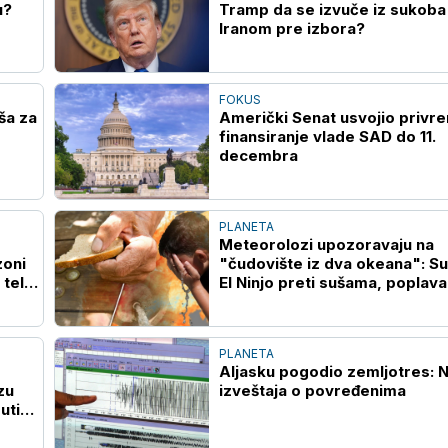
u?
Tramp da se izvuče iz sukoba
Iranom pre izbora?
FOKUS
ša za
Američki Senat usvojio privr
finansiranje vlade SAD do 11.
decembra
PLANETA
Meteorolozi upozoravaju na
zoni
"čudovište iz dva okeana": S
 telo
El Ninjo preti sušama, poplava
glađu širom sveta
PLANETA
Aljasku pogodio zemljotres:
zu
izveštaja o povređenima
uti