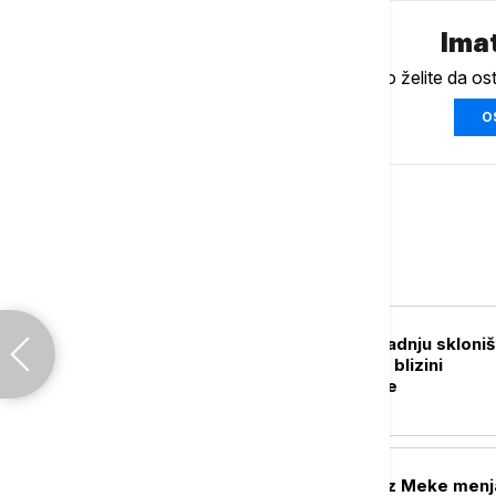
Imat
Ukoliko želite da os
O
Svet
FOKUS
Tokio planira izgradnju skloni
raketnih napada u blizini
železničke stanice
FOKUS
Koliko vojni pakt iz Meke menj