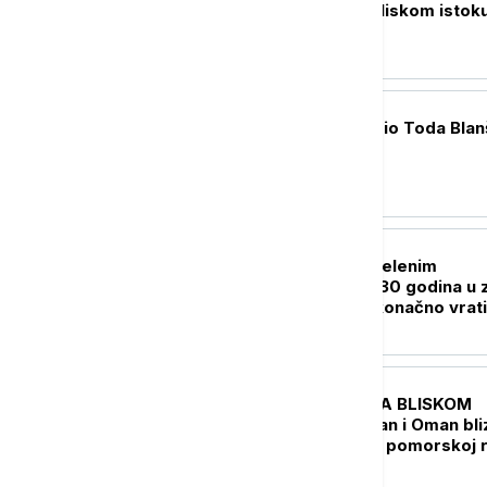
odnos snaga na Bliskom istok
FOKUS
Senat SAD potvrdio Toda Blan
državnog tužioca
PLANETA
Kraj legende o "Zelenim
čizmama": Posle 30 godina u 
smrti, možda se konačno vrati
indijskog penjača sa Everest
FOKUS
UŽIVO
KRIZA NA BLISKOM
ISTOKU Arakči: Iran i Oman bli
dogovora o novoj pomorskoj r
kroz Ormuski moreuz