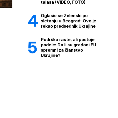
talasa (VIDEO, FOTO)
Oglasio se Zelenski po
sletanju u Beograd: Ovo je
rekao predsednik Ukrajine
Podrška raste, ali postoje
podele: Da li su građani EU
spremni za članstvo
Ukrajine?