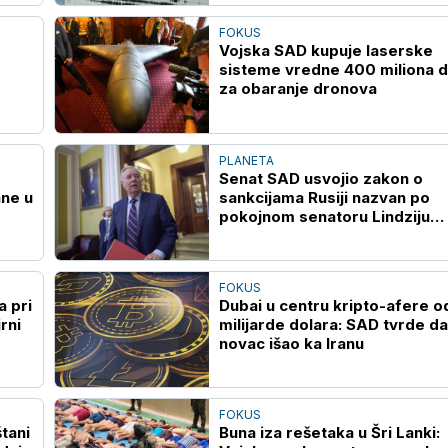
FOKUS
Vojska SAD kupuje laserske
sisteme vredne 400 miliona d
za obaranje dronova
PLANETA
Senat SAD usvojio zakon o
ane u
sankcijama Rusiji nazvan po
pokojnom senatoru Lindziju
Grejemu
FOKUS
 pri
Dubai u centru kripto-afere o
rni
milijarde dolara: SAD tvrde da
novac išao ka Iranu
FOKUS
tani
Buna iza rešetaka u Šri Lanki: