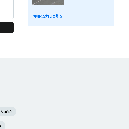
PRIKAŽI JOŠ
 Vučić
a