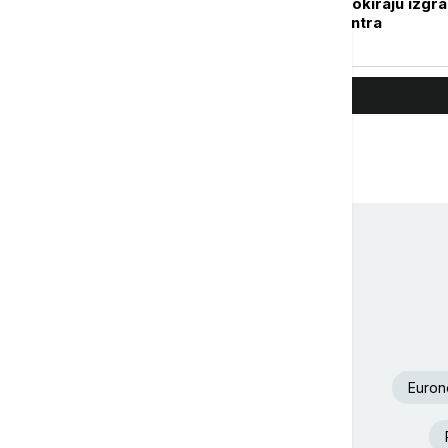
indijskog grada blokiraju izgr
Guglovog data centra
Euron