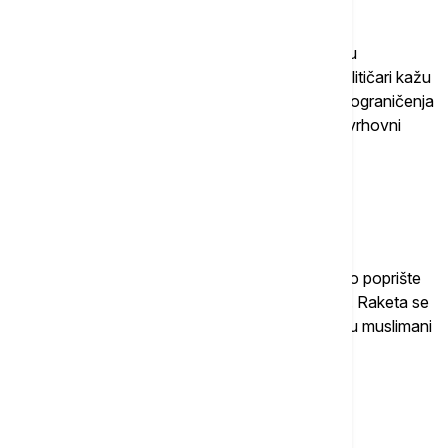
Horamšahr-4 ima najtežu bojevu glavu od svih u
iranskom arsenalu balističkih raketa, za koje analitičari kažu
da bi mogle biti dizajnirane da drže oružje ispod ograničenja
dometa od 2.000 kilometara, koje je nametnuo vrhovni
vođa ajatolah Ali Hamnei.
Raketa je dobila ime po iranskom gradu koji je bio poprište
teških borbi tokom iransko-iračkog rata 1980-ih. Raketa se
takođe zove Hajbar, po jevrejskoj tvrđavi koju su muslimani
osvojili u 7. veku - u današnjoj Saudijskoj Arabiji.