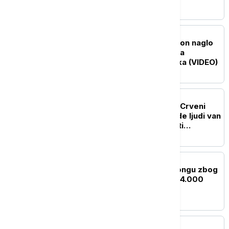
FOKUS
Drama iznad oblaka: Avion naglo
propao, u turbulencijama
povređeno čak 12 putnika (VIDEO)
PLANETA
Erupcija vulkana Fuego: Crveni
alarm u Gvatemali, hiljade ljudi van
svojih domova dok vlasti
upozoravaju na bujice
PLANETA
SZO pojačava pomoć Kongu zbog
epidemije ebole, skoro 4.000
zaraženih
PLANETA