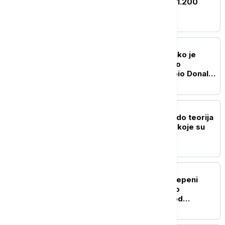
Kini evakuisano više od 1.200
stanovnika Kunminga
FOKUS
Istraga u Vašingtonu: Kako je
komercijalni avion prišao
helikopteru u kojem je bio Donald
Tramp
FOKUS
Od "otvorene granice" do teorija
zavere: Dezinformacije koje su
pratile krizu u Seuti
FOKUS
Zemljotres jačine 5,5 stepeni
Rihterove skale pogodio
Indoneziju, epicentar kod
Molučkih ostrva