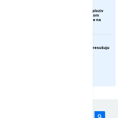
AKTUELNO
Dron koji je nosio eksploziv
pronađen na njemačkom
aerodromu, sumnja se na
Rusiju
EVROPA
Rijeke širom Evrope presušuju
PRIKAŽI JOŠ