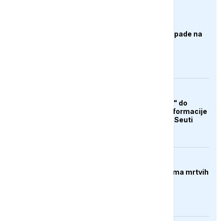
AKTUELNO
Izrael izveo zračne napade na
Liban, ima poginulih
AKTUELNO
Od "otvorene granice" do
teorija zavjere: Dezinformacije
koje su pratile krizu u Seuti
FOKUS
Pucnjava u Americi, ima mrtvih