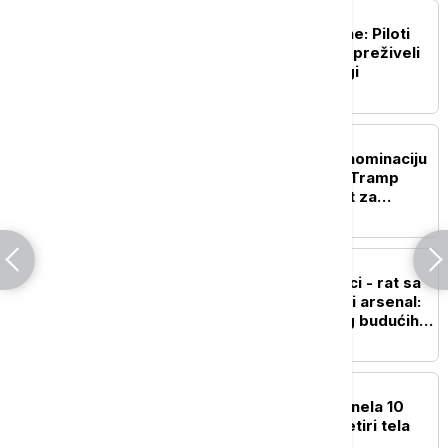
FOKUS
Pronađena posada cesne: Piloti
nestalog ruskog aviona preživeli
dva dana u sibirskoj tajgi
FOKUS
Abdul El-Sajed osvojio nominaciju
demokrata u Mičigenu, Tramp
tvrdi da je to dobra vest za
republikance
FOKUS
Panika u američkoj vojsci - rat sa
Iranom ispraznio raketni arsenal:
Vašington zabrinut zbog budućih
sukoba
PLANETA
Lavina na Broad Piku odnela 10
života: Pronađena još četiri tela
planinara