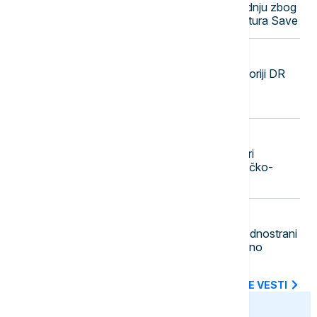
Nuklearka Krško smanjuje proizvodnju zbog
niskog vodostaja i visokih temperatura Save
23:29
FOKUS
SZO: Najveća epidemija ebole u istoriji DR
Konga se pogoršava, skoro 4.000
zaraženih i više od 1.700 umrlih
23:20
DRUŠTVO
Beograd dobija novu atrakciju: Stari
železnički most pretvara se u pešačko-
biciklistički most sa zelenilom
23:11
POLITIKA
Gradonačelnik Zubinog Potoka: Jednostrani
potezi i institucionalni pritisci dodatno
produbljuju nepoverenje
SVE NAJNOVIJE VESTI
euronews.ba