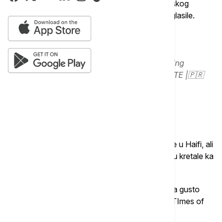
odbrane imala kvar i srušila se u Haifi usred iranskog
napada, što je bio razlog zašto se sirene nisu oglasile.
Something big landed in Tel Aviv this morning
pic.twitter.com/Y0914mCaQQ
— COMBATE |🇵🇷
(@upholdreality)
June 22, 2025
Rano upozorenje je izdato putem mobilne mreže u Haifi, ali
se sirene nisu oglasile jer se balističke rakete nisu kretale ka
gradu, navodi se.
Hitne službe i dalje rade na evakuaciji stanovnika gusto
naseljenog područja u centralnom Izraelu, piše TImes of
Israel.