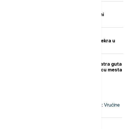
Beživotna tela izvučena iz Đetinje:
Pronađena na Gradskoj plaži u blizini
potonulog splava
Potresna ispovest Nevenke Dobrić:
Hrvatska vojska ubila mi je sina i svekra u
izbegličkoj koloni
Veliki požar na Novom Beogradu: Vatra guta
barake, pet vatrogasnih vozila na licu mesta
Najnovije vesti
23:47
EVROPA
Narandžasto upozorenje u Moskvi: Vrućine
će trajati do druge dekade avgusta
23:38
EVROPA