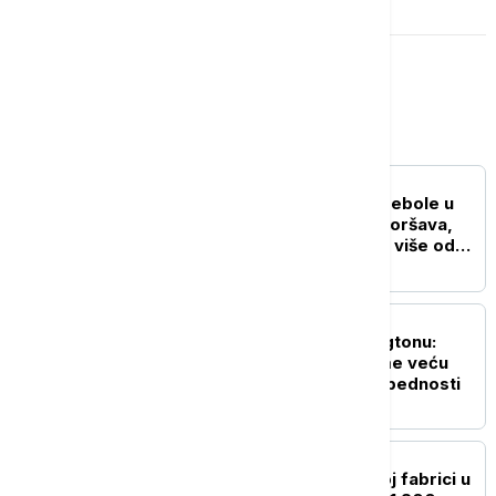
Svet
FOKUS
SZO: Najveća epidemija ebole u
istoriji DR Konga se pogoršava,
skoro 4.000 zaraženih i više od
1.700 umrlih
FOKUS
Rubio i Miliband u Vašingtonu:
Evropa mora da preuzme veću
ulogu u sopstvenoj bezbednosti
FOKUS
Zbog požara u hemijskoj fabrici u