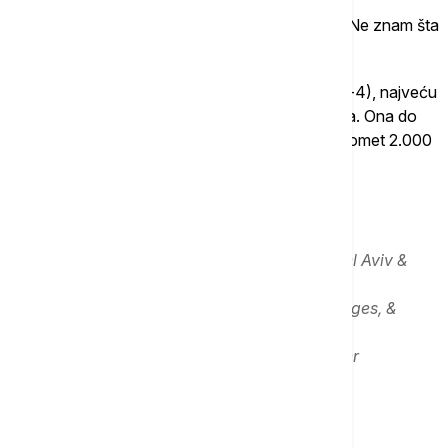
"Došlo je do masivne eksplozije. Sve se treslo. Ne znam šta
se dogodilo“, kaže jedan svedok u suzama.
Iran tvrdi da je ispalio raketu Hajbar (Horamšahr-4), najveću
do sada, sa bojevom glavom od 1.500 kilograma. Ona do
sada nije korišćena u napadima na Izrael i ima domet 2.000
km.
Iran just launched a missile barrage into Tel Aviv &
Haifa, with many direct hits.
Videos show buildings ablaze, power outages, &
emergency crews scrambling.
pic.twitter.com/zj6dO0eNwI
— Hala Jaber
(@HalaJaber)
June 22, 2025