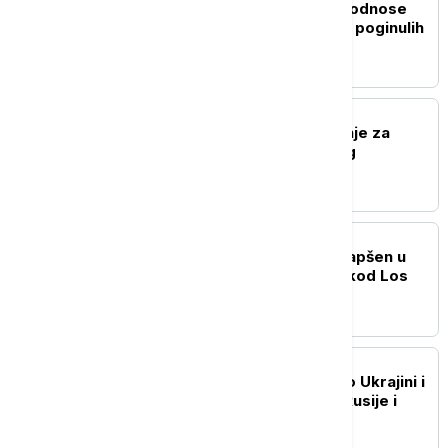
Monsunske kiše u Indiji odnose
nove žrtve: Najmanje 14 poginulih
od udara groma
PLANETA
SAD pooštrile upozorenje za
putovanja u Belgiju zbog
bezbednosnih rizika
PLANETA
Naoružani muškarac uhapšen u
Trampovom golf klubu kod Los
Anđelesa
PLANETA
Putin i Lula razgovarali o Ukrajini i
bilateralnim odnosima Rusije i
Brazila