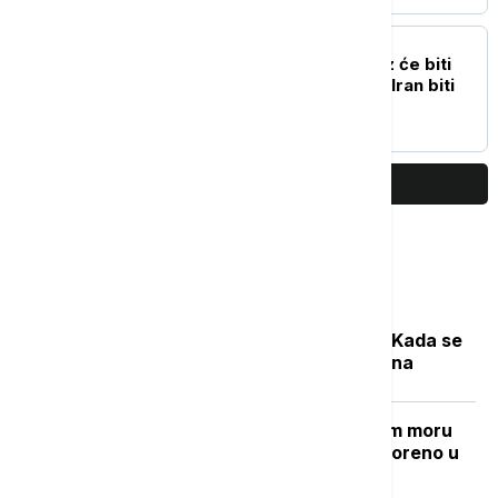
PLANETA
Tramp: Ormuski moreuz će biti
otvoren vrlo brzo, ili će Iran biti
snažno pogođen
PRIKAŽI JOŠ
Najčitanije
Počela sezona cvetanja ambrozije: Kada se
očekuje najveća koncentracija polena
Grčki "Goli otok": Ostrvo u Egejskom moru
sa mračnom prošlošću koje je pretvoreno u
utočište za retke životinje