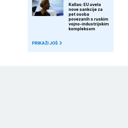
Kallas: EU uvela
nove sankcije za
pet osoba
povezanih s ruskim
vojno-industrijskim
kompleksom
PRIKAŽI JOŠ