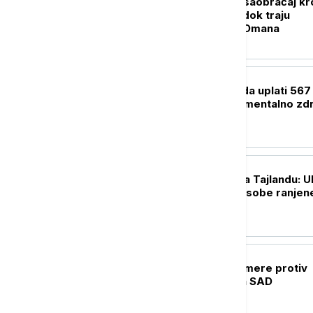
Smanjen brodski saobraćaj kr
Ormuski moreuz dok traju
pregovori Irana i Omana
FOKUS
Sud naložio Meti da uplati 567
miliona dolara za mentalno zdr
dece
FOKUS
Pucnjava u školi na Tajlandu: U
nastavnik, četiri osobe ranjen
FOKUS
Kina uvodi kontramere protiv
restriktivnih mera SAD