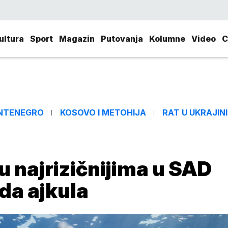
ultura
Sport
Magazin
Putovanja
Kolumne
Video
C
NTENEGRO
KOSOVO I METOHIJA
RAT U UKRAJINI
u najrizičnijima u SAD
da ajkula