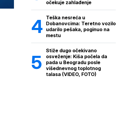
očekuje zahlađenje
Teška nesreća u
Dobanovcima: Teretno vozilo
udarilo pešaka, poginuo na
mestu
Stiže dugo očekivano
osveženje: Kiša počela da
pada u Beogradu posle
višednevnog toplotnog
talasa (VIDEO, FOTO)