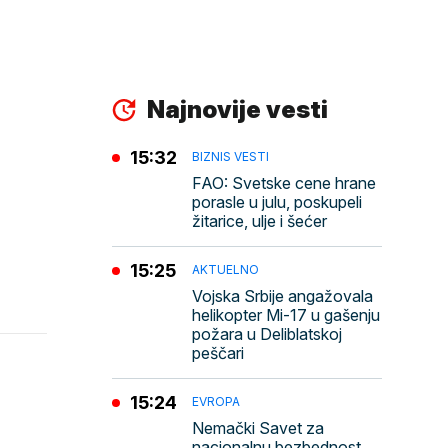
Najnovije vesti
15:32
BIZNIS VESTI
FAO: Svetske cene hrane
porasle u julu, poskupeli
žitarice, ulje i šećer
15:25
AKTUELNO
Vojska Srbije angažovala
helikopter Mi-17 u gašenju
požara u Deliblatskoj
peščari
15:24
EVROPA
Nemački Savet za
nacionalnu bezbednost