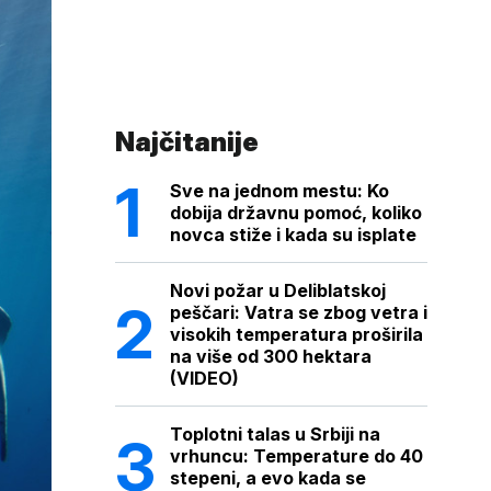
Najčitanije
Sve na jednom mestu: Ko
dobija državnu pomoć, koliko
novca stiže i kada su isplate
Novi požar u Deliblatskoj
peščari: Vatra se zbog vetra i
visokih temperatura proširila
na više od 300 hektara
(VIDEO)
Toplotni talas u Srbiji na
vrhuncu: Temperature do 40
stepeni, a evo kada se