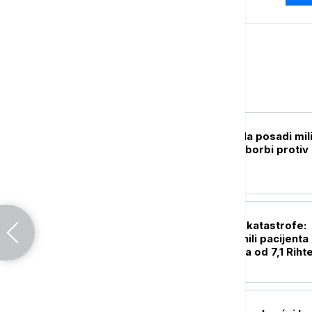
Svet
PLANETA
Singapur planira da posadi mil
stabala drveća, u borbi protiv
toplotnih talasa
PLANETA
Herojstvo u senci katastrofe:
Hirurzi telima branili pacijenta
tokom zemljotresa od 7,1 Riht
(VIDEO)
FOKUS