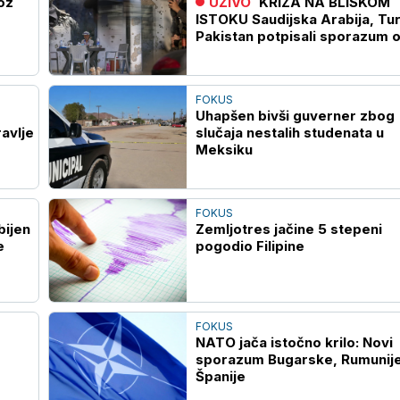
oz
UŽIVO
KRIZA NA BLISKOM
ISTOKU Saudijska Arabija, Tur
Pakistan potpisali sporazum 
kolektivnoj odbrani
FOKUS
Uhapšen bivši guverner zbog
avlje
slučaja nestalih studenata u
Meksiku
FOKUS
bijen
Zemljotres jačine 5 stepeni
e
pogodio Filipine
FOKUS
NATO jača istočno krilo: Novi
sporazum Bugarske, Rumunije
Španije