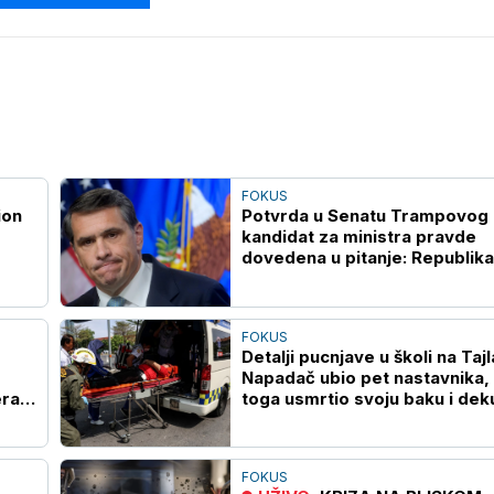
FOKUS
ion
Potvrda u Senatu Trampovog
kandidat za ministra pravde
dovedena u pitanje: Republik
Murkovski okreće leđa Blanšu
FOKUS
Detalji pucnjave u školi na Taj
Napadač ubio pet nastavnika,
era
toga usmrtio svoju baku i dek
(VIDEO)
FOKUS