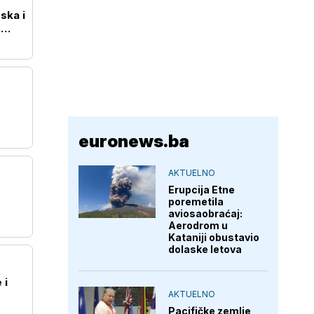
ska i
o
euronews.ba
AKTUELNO
Erupcija Etne
poremetila
aviosaobraćaj:
Aerodrom u
Kataniji obustavio
dolaske letova
 i
AKTUELNO
Pacifičke zemlje