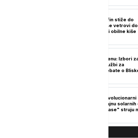
FOKUS
Snažan tajfun Delfin stiže do
Japana: Očekuju se vetrovi do
kilometara na sat i obilne kiše
PLANETA
Kampanja u Mičigenu: Izbori z
Senat između optužbi za
antisemitizam i debate o Blis
istoku
PLANETA
Kosmički ples: Revolucionarni
snimci otkrivaju tajnu solarnih 
koje mogu da "ugase" struju 
Zemlji