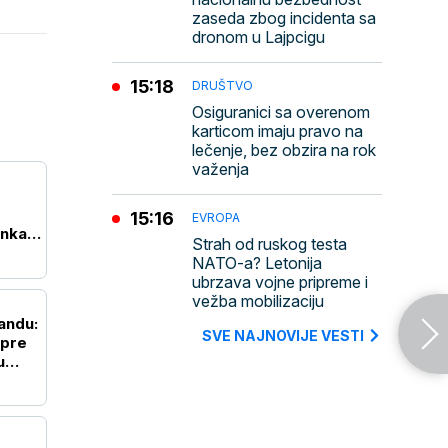
zaseda zbog incidenta sa
dronom u Lajpcigu
15:18
DRUŠTVO
Osiguranici sa overenom
karticom imaju pravo na
lečenje, bez obzira na rok
važenja
15:16
EVROPA
anka
Strah od ruskog testa
NATO-a? Letonija
ubrzava vojne pripreme i
vežba mobilizaciju
landu:
SVE NAJNOVIJE VESTI
 pre
u