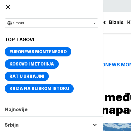
Srpski
Srbija
Evropa
Svet
Biznis
K
Srpski
TOP TAGOVI
EURONEWS MONTENEGRO
KOSOVO I METOHIJA
EURONEWS MO
TOP TAGOVI
RAT U UKRAJINI
Naslovna
Svet
Planeta
KRIZA NA BLISKOM ISTOKU
Plaže na Floridi međ
zbog učestalih napa
Najnovije
Srbija