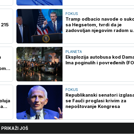
FOKUS
Tramp odbacio navode o suk
 215
sa Hegsetom, tvrdi da je
zadovoljan njegovim radom u
Pentagonu
PLANETA
a
Eksplozija autobusa kod Dam
Ima poginulih i povređenih (F
kom
FOKUS
Republikanski senatori izglasa
oluja
se Fauči proglasi krivim za
na
nepoštovanje Kongresa
PRIKAŽI JOŠ