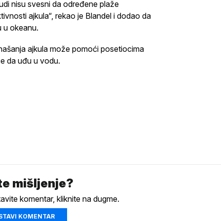
ljudi nisu svesni da određene plaže
tivnosti ajkula“, rekao je Blandel i dodao da
ju u okeanu.
onašanja ajkula može pomoći posetiocima
će da uđu u vodu.
e mišljenje?
tavite komentar, kliknite na dugme.
STAVI KOMENTAR