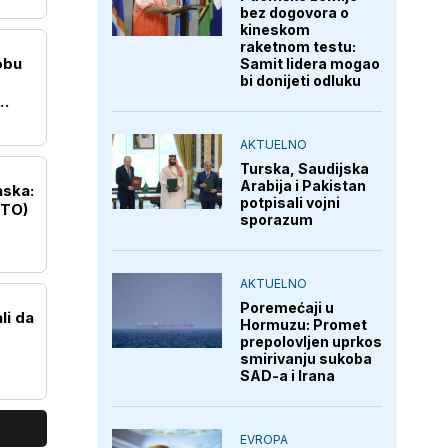
bez dogovora o
kineskom
raketnom testu:
obu
Samit lidera mogao
bi donijeti odluku
AKTUELNO
Turska, Saudijska
Arabija i Pakistan
aska:
potpisali vojni
OTO)
sporazum
AKTUELNO
Poremećaji u
li da
Hormuzu: Promet
prepolovljen uprkos
smirivanju sukoba
SAD-a i Irana
EVROPA