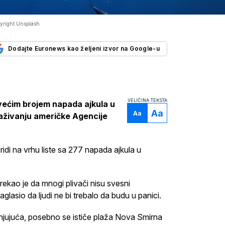
yright Unsplash
Dodajte Euronews kao željeni izvor na Google-u
VELIČINA TEKSTA
jvećim brojem napada ajkula u
Aa
Aa
raživanju američke Agencije
idi na vrhu liste sa 277 napada ajkula u
ekao je da mnogi plivači nisu svesni
glasio da ljudi ne bi trebalo da budu u panici.
njujuća, posebno se ističe plaža Nova Smirna