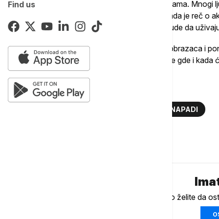
kao globalno žarište za bliski susret s ajkulama. Mnogi 
Find us
predstavljaju znatno veći rizik od drugih kada je reč o ak
statistički podaci ne bi trebalo da spreče ljude da uživa
U istraživanju se navodi da razumevanje obrazaca i p
plaža da donesu bezbednije odluke o tome gde i kada 
Više o...
PLAŽE
AJKULE
FLORIDA
NAPADI
Komentari (
0
)
Imat
Ukoliko želite da os
O