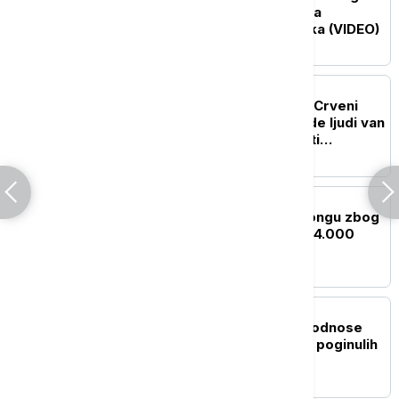
propao, u turbulencijama
povređeno čak 12 putnika (VIDEO)
PLANETA
Erupcija vulkana Fuego: Crveni
alarm u Gvatemali, hiljade ljudi van
svojih domova dok vlasti
upozoravaju na bujice
PLANETA
SZO pojačava pomoć Kongu zbog
epidemije ebole, skoro 4.000
zaraženih
PLANETA
Monsunske kiše u Indiji odnose
nove žrtve: Najmanje 14 poginulih
od udara groma