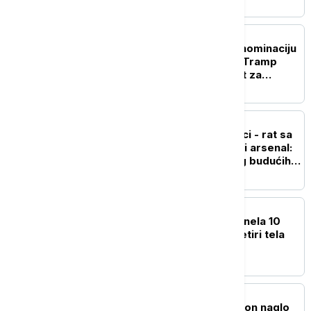
FOKUS
Abdul El-Sajed osvojio nominaciju
demokrata u Mičigenu, Tramp
tvrdi da je to dobra vest za
republikance
FOKUS
Panika u američkoj vojsci - rat sa
Iranom ispraznio raketni arsenal:
Vašington zabrinut zbog budućih
sukoba
PLANETA
Lavina na Broad Piku odnela 10
života: Pronađena još četiri tela
planinara
FOKUS
Drama iznad oblaka: Avion naglo