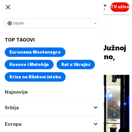
TV uživo
Srpski
Naslovna
Svet
Planeta
TOP TAGOVI
Pucnjava u tržnom centru u Južnoj
Euronews Montenegro
Karolini: Dvoje hospitalizovano,
maloletnik uhapšen
Kosovo i Metohija
Rat u Ukrajini
Kriza na Bliskom istoku
Najnovije
Srbija
Evropa