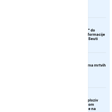
AKTUELNO
Od "otvorene granice" do
teorija zavjere: Dezinformacije
koje su pratile krizu u Seuti
FOKUS
Pucnjava u Americi, ima mrtvih
AKTUELNO
Dron koji je nosio eksploziv
pronađen na njemačkom
aerodromu, sumnja se na