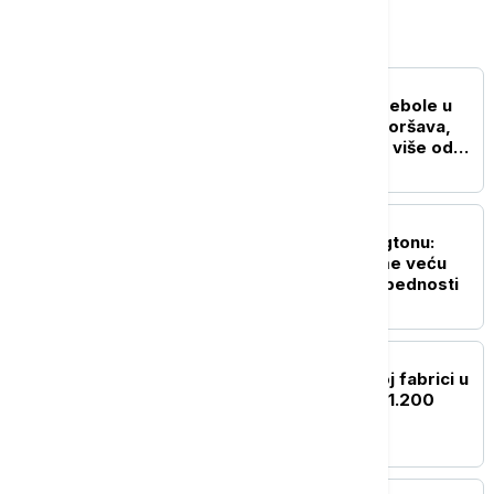
Svet
FOKUS
SZO: Najveća epidemija ebole u
istoriji DR Konga se pogoršava,
skoro 4.000 zaraženih i više od
1.700 umrlih
FOKUS
Rubio i Miliband u Vašingtonu:
Evropa mora da preuzme veću
ulogu u sopstvenoj bezbednosti
FOKUS
Zbog požara u hemijskoj fabrici u
Kini evakuisano više od 1.200
stanovnika Kunminga