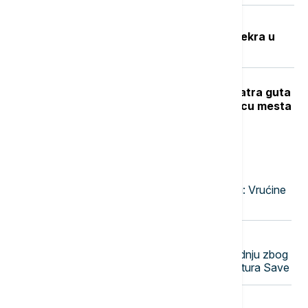
Potresna ispovest Nevenke Dobrić:
Hrvatska vojska ubila mi je sina i svekra u
izbegličkoj koloni
Veliki požar na Novom Beogradu: Vatra guta
barake, pet vatrogasnih vozila na licu mesta
Najnovije vesti
23:47
EVROPA
Narandžasto upozorenje u Moskvi: Vrućine
će trajati do druge dekade avgusta
23:38
EVROPA
Nuklearka Krško smanjuje proizvodnju zbog
niskog vodostaja i visokih temperatura Save
23:29
FOKUS