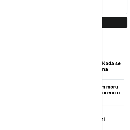
snažno pogođen
PRIKAŽI JOŠ
Najčitanije
Počela sezona cvetanja ambrozije: Kada se
očekuje najveća koncentracija polena
Grčki "Goli otok": Ostrvo u Egejskom moru
sa mračnom prošlošću koje je pretvoreno u
utočište za retke životinje
Beživotna tela izvučena iz Đetinje:
Pronađena na Gradskoj plaži u blizini
potonulog splava