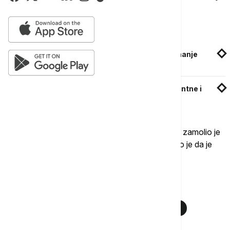
prolazni
k i nije bila umešana u svađu.
Povezane vesti
U pucnjavi u Teksasu poginuo napadač, najmanje
devetoro povređeno
Zatražen pritvor za trojicu pripadnika interventne i
direktora lokala na Autokomandi
Šef vatrogasne službe Grinvila Tristan Džonson zamolio je
građane da izbjegavaju to područje, a potvrđeno je da je
tržni centar zatvoren do daljeg.
Više o...
PUCNJAVA
GRINVIL
TRŽNI CENTAR
JUŽNA KAROLINA