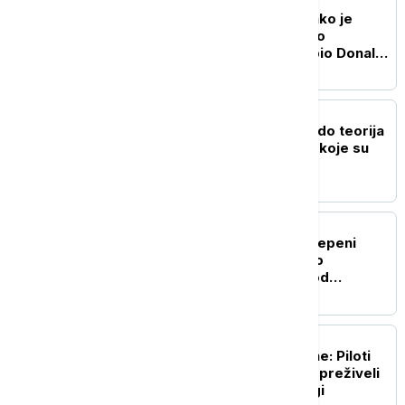
FOKUS
Istraga u Vašingtonu: Kako je
komercijalni avion prišao
helikopteru u kojem je bio Donald
Tramp
FOKUS
Od "otvorene granice" do teorija
zavere: Dezinformacije koje su
pratile krizu u Seuti
FOKUS
Zemljotres jačine 5,5 stepeni
Rihterove skale pogodio
Indoneziju, epicentar kod
Molučkih ostrva
FOKUS
Pronađena posada cesne: Piloti
nestalog ruskog aviona preživeli
dva dana u sibirskoj tajgi