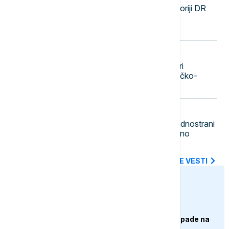
SZO: Najveća epidemija ebole u istoriji DR
Konga se pogoršava, skoro 4.000
zaraženih i više od 1.700 umrlih
23:20
DRUŠTVO
Beograd dobija novu atrakciju: Stari
železnički most pretvara se u pešačko-
biciklistički most sa zelenilom
23:11
POLITIKA
Gradonačelnik Zubinog Potoka: Jednostrani
potezi i institucionalni pritisci dodatno
produbljuju nepoverenje
SVE NAJNOVIJE VESTI
euronews.ba
AKTUELNO
Izrael izveo zračne napade na
Liban, ima poginulih