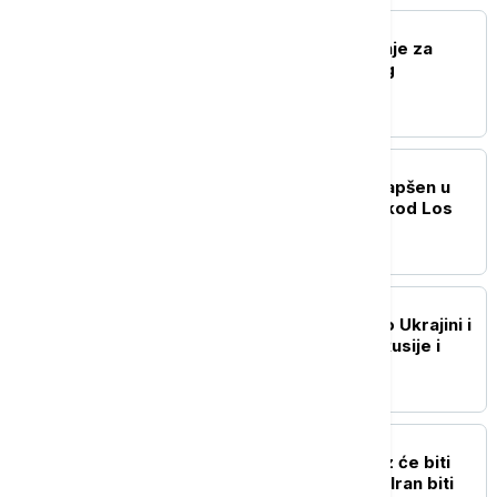
PLANETA
SAD pooštrile upozorenje za
putovanja u Belgiju zbog
bezbednosnih rizika
PLANETA
Naoružani muškarac uhapšen u
Trampovom golf klubu kod Los
Anđelesa
PLANETA
Putin i Lula razgovarali o Ukrajini i
bilateralnim odnosima Rusije i
Brazila
PLANETA
Tramp: Ormuski moreuz će biti
otvoren vrlo brzo, ili će Iran biti