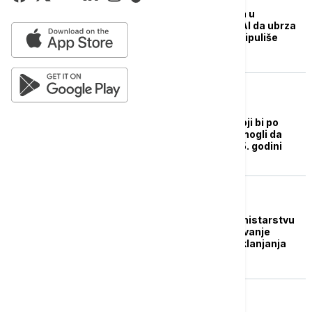
Veštačka inteligencija u
obrazovanju: Može li AI da ubrza
napredak, ali i da manipuliše
podacima?
BIZNIS VESTI
Pet ključnih faktora koji bi po
mišljenju analitičara mogli da
oblikuju tržišta u 2025. godini
DRUŠTVO
Državni sekretar u Ministarstvu
poljoprivrede: Sprečavanje
poplava važnije od otklanjanja
štete
DRUŠTVO