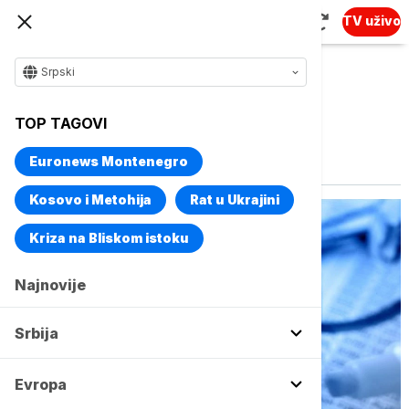
TV uživo
Srpski
TOP TAGOVI
Vise o temi
rizici
Euronews Montenegro
Kosovo i Metohija
Rat u Ukrajini
Kriza na Bliskom istoku
Najnovije
Srbija
Evropa