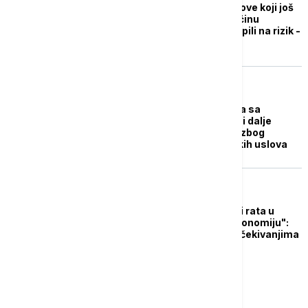
Milijardu evra za stanove koji još
nisu legalizovani: Trećinu
nekretnina građani kupili na rizik -
šta treba znati
EVROPA
Poboljšala se situacija sa
požarima u Grčkoj, ali i dalje
moguće širenje vatre zbog
ekstremnih vremenskih uslova
FOKUS
"Ožiljci od pandemije i rata u
Ukrajini opterećuju ekonomiju":
Direktorka MMF-a o očekivanjima
za 2023. godinu