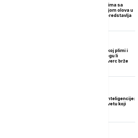
Deca u Srbiji među onima sa
najvišom koncentracijom olova u
krvi u Evropi: Šta sve predstavlja
rizik
BIZNIS VESTI
"U istoj smo finansijskoj plimi i
oseci kao Evropa": Mogu li
kamate da krenu u rikverc brže
nego što se očekivalo
TEHNOLOGIJA
Budućnost veštačke inteligencije:
Donet prvi zakon na svetu koji
pokriva AI
NEKRETNINE