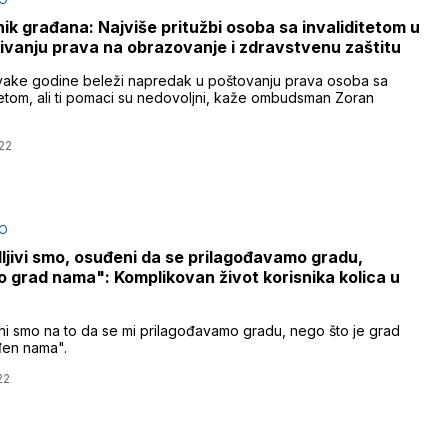
nik građana: Najviše pritužbi osoba sa invaliditetom u
ivanju prava na obrazovanje i zdravstvenu zaštitu
svake godine beleži napredak u poštovanju prava osoba sa
itetom, ali ti pomaci su nedovoljni, kaže ombudsman Zoran
22
O
ljivi smo, osuđeni da se prilagođavamo gradu,
 grad nama": Komplikovan život korisnika kolica u
i smo na to da se mi prilagođavamo gradu, nego što je grad
đen nama".
22