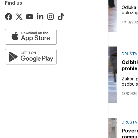
Find us
Odluka 
položaj
11/10/20
DRUŠTV
Od bit
proble
Zakon p
osobu sa
13/09/2
DRUŠTV
Povere
rampu 