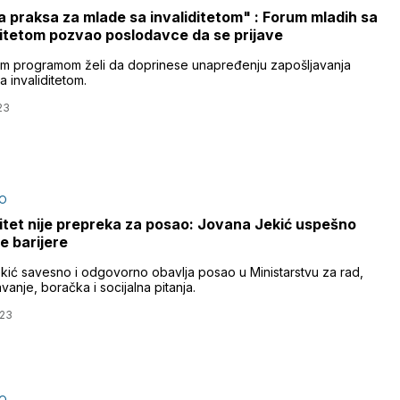
 praksa za mlade sa invaliditetom" : Forum mladih sa
ditetom pozvao poslodavce da se prijave
m programom želi da doprinese unapređenju zapošljavanja
a invaliditetom.
23
O
ditet nije prepreka za posao: Jovana Jekić uspešno
e barijere
kić savesno i odgovorno obavlja posao u Ministarstvu za rad,
vanje, boračka i socijalna pitanja.
023
O