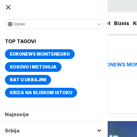
Srpski
Srbija
Evropa
Svet
Biznis
K
Srpski
TOP TAGOVI
EURONEWS MONTENEGRO
EURONEWS MO
TOP TAGOVI
KOSOVO I METOHIJA
RAT U UKRAJINI
Vise o temi
KRIZA NA BLISKOM ISTOKU
Invalidi
Najnovije
Srbija