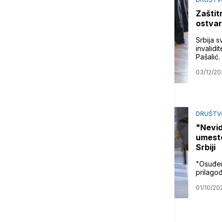
Zaštit
ostvar
Srbija 
invalid
Pašalić.
03/12/20
DRUŠTV
"Nevid
umesto
Srbiji
"Osuđen
prilago
01/10/20