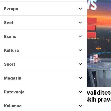
Evropa
Svet
Biznis
Kultura
Sport
Magazin
DRUŠTVO
"Najugroženije osobe sa invaliditet
Putovanja
za Euronews o zaštita ljudskih prava
Kolumne