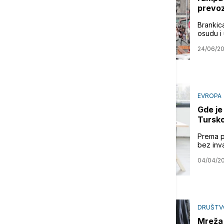
prevo
Brankic
osudu i 
24/06/2
EVROPA
Gde je
Tursko
Prema p
bez inva
04/04/2
DRUŠTV
Mreža 