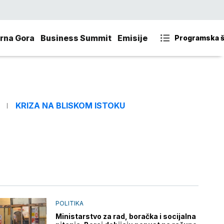
rna Gora
Business Summit
Emisije
Programska 
KRIZA NA BLISKOM ISTOKU
POLITIKA
Ministarstvo za rad, boračka i socijalna