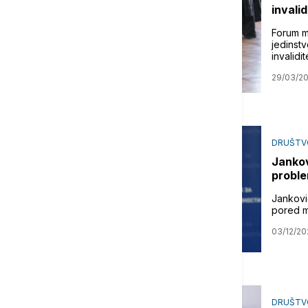
invalid
Forum m
jedinst
invalidi
29/03/2
DRUŠTV
Jankov
probl
Jankovi
pored m
03/12/20
DRUŠTV