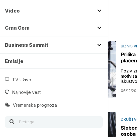
Video
Crna Gora
Business Summit
BIZNIS V
Prilik
plaćen
Emisije
Poziv z
motivis
TV Uživo
iskustv
06/12/20
Najnovije vesti
Vremenska prognoza
DRUŠTV
Slobod
osoba 