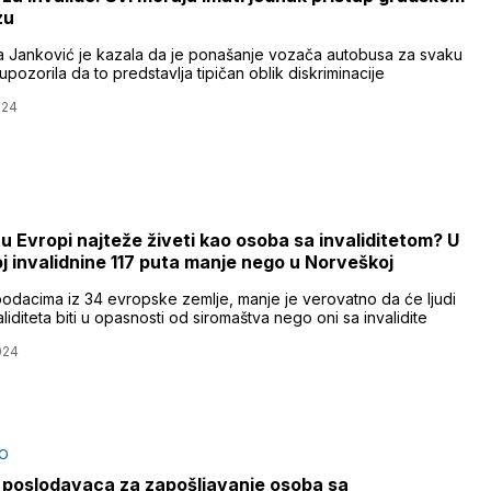
zu
a Janković je kazala da je ponašanje vozača autobusa za svaku
upozorila da to predstavlja tipičan oblik diskriminacije
024
 u Evropi najteže živeti kao osoba sa invaliditetom? U
j invalidnine 117 puta manje nego u Norveškoj
odacima iz 34 evropske zemlje, manje je verovatno da će ljudi
liditeta biti u opasnosti od siromaštva nego oni sa invalidite
024
O
poslodavaca za zapošljavanje osoba sa