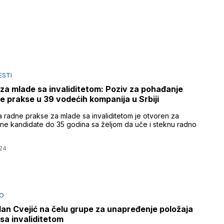
ESTI
a za mlade sa invaliditetom: Poziv za pohađanje
e prakse u 39 vodećih kompanija u Srbiji
a radne prakse za mlade sa invaliditetom je otvoren za
ane kandidate do 35 godina sa željom da uče i steknu radno
o
24
O
an Cvejić na čelu grupe za unapređenje položaja
sa invaliditetom