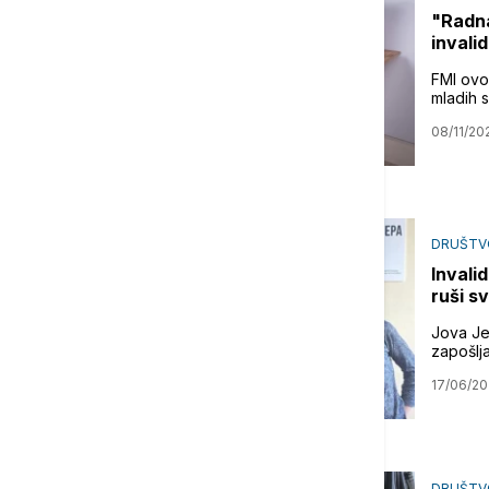
"Radna
invali
FMI ovo
mladih s
08/11/20
DRUŠTV
Invali
ruši sv
Jova Je
zapošlja
17/06/2
DRUŠTV