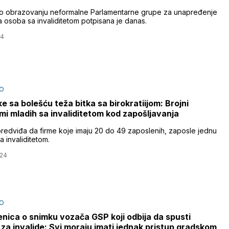
o obrazovanju neformalne Parlamentarne grupe za unapređenje
a osoba sa invaliditetom potpisana je danas.
24
O
ke sa bolešću teža bitka sa birokratiijom: Brojni
mi mladih sa invaliditetom kod zapošljavanja
redviđa da firme koje imaju 20 do 49 zaposlenih, zaposle jednu
 invaliditetom.
024
O
nica o snimku vozača GSP koji odbija da spusti
za invalide: Svi moraju imati jednak pristup gradskom