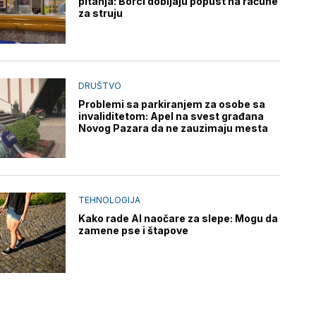
pitanja: Borci dobijaju popust na račune
za struju
DRUŠTVO
Problemi sa parkiranjem za osobe sa
invaliditetom: Apel na svest građana
Novog Pazara da ne zauzimaju mesta
TEHNOLOGIJA
Kako rade AI naočare za slepe: Mogu da
zamene pse i štapove