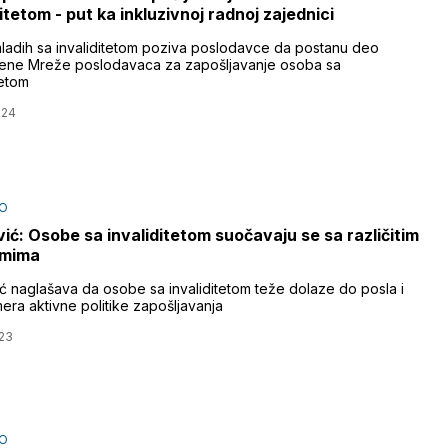
itetom - put ka inkluzivnoj radnoj zajednici
ladih sa invaliditetom poziva poslodavce da postanu deo
vene Mreže poslodavaca za zapošljavanje osoba sa
tetom
024
O
ić: Osobe sa invaliditetom suočavaju se sa različitim
emima
ć naglašava da osobe sa invaliditetom teže dolaze do posla i
era aktivne politike zapošljavanja
23
O