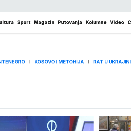
ultura
Sport
Magazin
Putovanja
Kolumne
Video
C
NTENEGRO
KOSOVO I METOHIJA
RAT U UKRAJINI