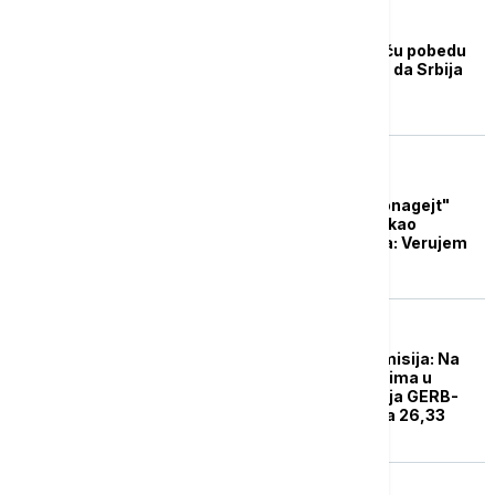
POLITIKA
Borisov čestitao Vučiću pobedu
na izborima: Želim mu da Srbija
ne stane
EVROPA
Zbog slučaja "Barselonagejt"
Bojko Borisov se odrekao
poslaničkog imuniteta: Verujem
bugarskom sudu
REGION
Centralna izborna komisija: Na
parlamentarnim izborima u
Bugarskoj vodi koalicija GERB-
SDS Bojka Borisova sa 26,33
odsto