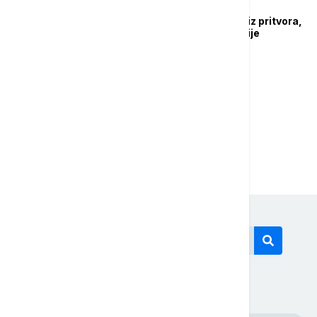
REGION
Bojko Borisov pušten iz pritvora,
tvrdi da protiv njega nije
podignuta optužnica
1
2
Današnji tagovi