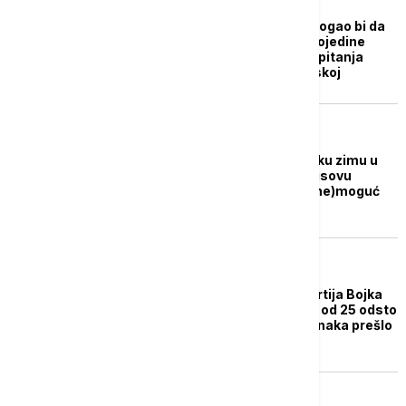
EVROPA
"Povratak Borisova mogao bi da
bude gorka pilula za pojedine
stranke": Dva ključna pitanja
nakon izbora u Bugarskoj
EVROPA
Četvrti izbori pred tešku zimu u
podeljenoj zemlji: Borisovu
najviše glasova, ali i (ne)moguć
posao
EVROPA
Izbori u Bugarskoj: Partija Bojka
Borisova osvojila više od 25 odsto
glasova, još šest stranaka prešlo
cenzus
REGION