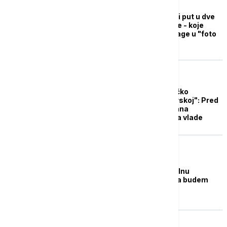
REGION
Građani Bugarske peti put u dve
godine izlaze na izbore - koje
partije će odmeriti snage u "foto
finišu"?
EVROPA
"Počinje tipično političko
prepucavanje u Bugarskoj": Pred
Borisovim komplikovana
jednačina sastavljanja vlade
EVROPA
Borisov: Za funkcionalnu
koaliciju, ne moram da budem
premijer