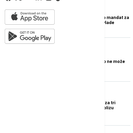
EVROPA
Rosen Željazkov dobio mandat za
formiranje bugarske vlade
REGION
Borisov: Trenutno niko ne može
da formira vladu
EVROPA
Ni posle šestih izbora za tri
godine Bugarska nije blizu
stabilne većine