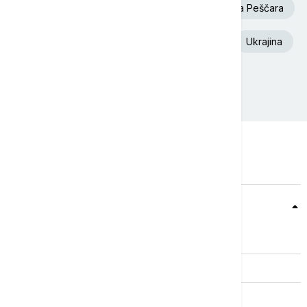
Aleksandar Vučić
Požar
Deliblatska Peščara
Volodimir Zelenski
Euronews Srbija
Ukrajina
Srbija
Požari
Teme
Srbija
Evropa
Svet
Biznis
Kultura
Sport