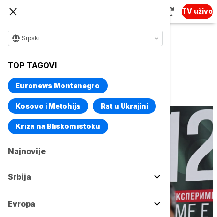
TV uživo
Srpski
TOP TAGOVI
Vise o temi
Bojko Borisov
Euronews Montenegro
Kosovo i Metohija
Rat u Ukrajini
Kriza na Bliskom istoku
Najnovije
Srbija
Evropa