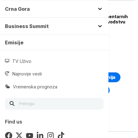
Crna Gora
REGION
Izlazne ankete parlamentarnih
izbora u Bugarskoj: U vođstvu
Business Summit
GERB Bojka Borisova
Emisije
TV Uživo
TOP TAGOVI
Najnovije vesti
Euronews Montenegro
Kosovo i Metohija
Vremenska prognoza
Rat u Ukrajini
Kriza na Bliskom istoku
Find us
Vise o temi