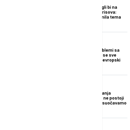
Izbori u Bugarskoj mogli bi na
scenu vratiti Bojka Borisova:
Temu korupcije zamenila tema
inflacije
EVROPA
Poznati političari i problemi sa
zakonom: Sa kojim su se sve
optužbama suočavali evropski
lideri
REGION
Petkov povodom puštanja
Borisova: U Bugarskoj ne postoji
nezavisno tužilaštvo, suočavamo
se sa sabotažom