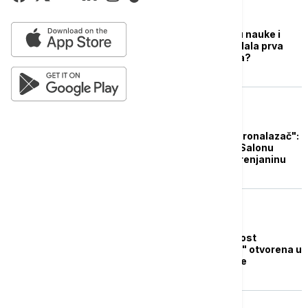
AKTUELNO IZ KULTURE
Nova izložba u Muzeju nauke i
tehnike: Kako je izgledala prva
industrijska revolucija?
AKTUELNO IZ KULTURE
"Leonardo: naučnik i pronalazač":
Izložba o Da Vinčiju u Salonu
Narodnog muzeja u Zrenjaninu
AKTUELNO IZ KULTURE
Izložba "Snaga i svetlost
industrijskog nasleđa" otvorena u
Muzeju nauke i tehnike