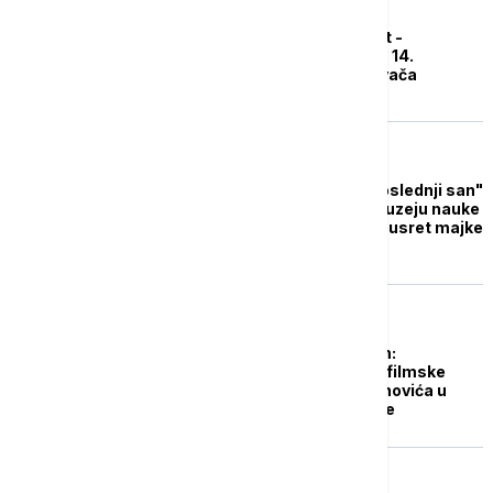
NAUKA
Zaronite u naučni svet -
Predstavljen program 14.
Evropske noći istraživača
AKTUELNO IZ KULTURE
Duodrama "Pupin - poslednji san"
izvedena večeras u Muzeju nauke
i tehnike: Imaginarni susret majke
i sina
AKTUELNO IZ KULTURE
Jedna tema jedan film:
Novogodišnji koncert filmske
muzike Zorana Simjanovića u
Muzeju nauke i tehnike
AKTUELNO IZ KULTURE