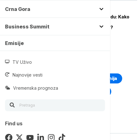
Crna Gora
BIZNIS LIDERI
ESG Festival u Beogradu: Kako
može pomoći mladim
Business Summit
početnicima u biznisu?
Emisije
TV Uživo
TOP TAGOVI
Najnovije vesti
Euronews Montenegro
Kosovo i Metohija
Vremenska prognoza
Rat u Ukrajini
Kriza na Bliskom istoku
Find us
Vise o temi