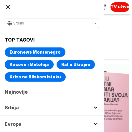
TV uživo
Srpski
TOP TAGOVI
Vise o temi
Muzej nauke i tehnike
Euronews Montenegro
Kosovo i Metohija
Rat u Ukrajini
Kriza na Bliskom istoku
Najnovije
Srbija
Evropa