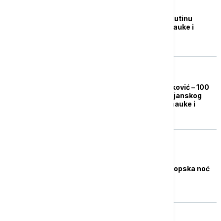
AKTUELNO IZ KULTURE
Otvorena izložba o Milutinu
Milanković u Muzeju nauke i
tehnike
NAUKA
Izložba "Milutin Milanković – 100
godina od reforme julijanskog
kalendara" u Muzeju nauke i
tehnike
DRUŠTVO
Svečano otvorena Evropska noć
istraživača