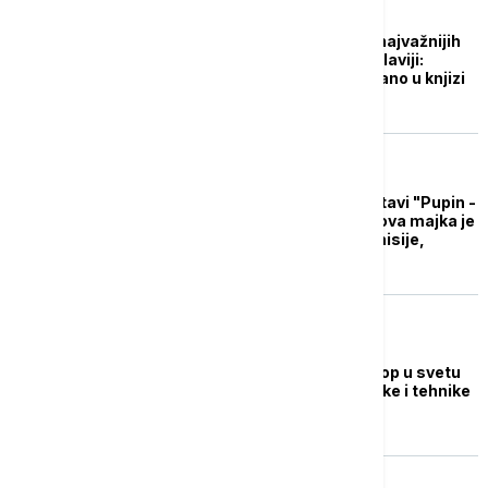
AKTUELNO IZ KULTURE
Uspon i pad jedne od najvažnijih
fabrika u bivšoj Jugoslaviji:
Sećanje na BIP sačuvano u knjizi
Nenada Lukića
AKTUELNO IZ KULTURE
Vjera Mujović o predstavi "Pupin -
poslednji san": Pupinova majka je
bila svesna njegove misije,
talenta i znanja
NAUKA
Prvi digitalni osciloskop u svetu
poklonjen Muzeju nauke i tehnike
u Beogradu