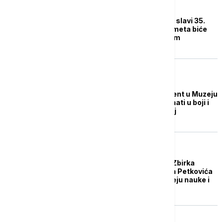
DRUŠTVO
Muzej Nauke i tehnike slavi 35.
grođendan - pet predmeta biće
izloženo ovim povodom
AKTUELNO IZ KULTURE
Muzeološki eksperiment u Muzeju
nauke i tehnike: Ekponati u boji i
to žutoj i narandžastoj
DRUŠTVO
Vlada donela odluku: Zbirka
automobila Bratislava Petkovića
biće smeštena u Muzeju nauke i
tehnike