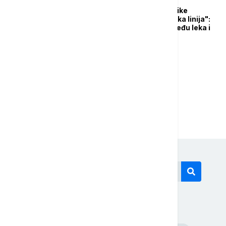
U Muzeju nauke i tehnike
otvorena izložba "Tanka linija":
Fenomen granice između leka i
otrova
1
2
Današnji tagovi