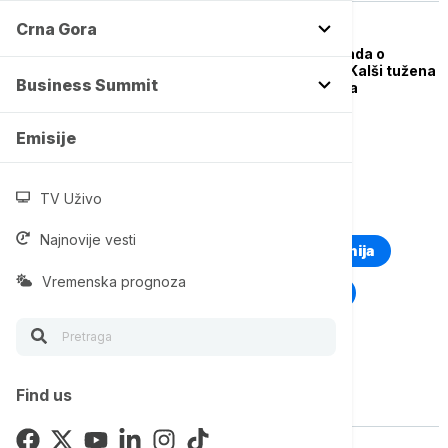
Crna Gora
FOKUS
Kontroverza oko opklada o
Hamneiju: Platforma Kalši tužena
Business Summit
zbog 54 miliona dolara
Emisije
TV Uživo
TOP TAGOVI
Najnovije vesti
Euronews Montenegro
Kosovo i Metohija
Vremenska prognoza
Rat u Ukrajini
Kriza na Bliskom istoku
Find us
Vise o temi