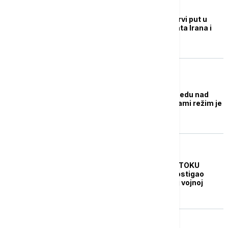
FOKUS
Ajatolah Ali Hamnej prvi put u
javnosti od početka rata Irana i
Izraela
FOKUS
Hamnei proglasio pobedu nad
Izraelom: "Uprkos galami režim je
slomljem"
FOKUS
KRIZA NA BLISKOM ISTOKU
Netanjahu: Izrael je postigao
veliku pobedu u svojoj vojnoj
kampanji protiv Irana