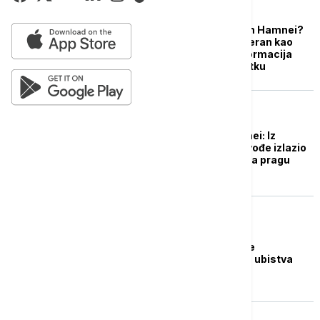
FOKUS
Kako je ubijen ajatolah Hamnei?
Mosad i CIA znali Teheran kao
svoj džep, ključna informacija
stigla u pravom trenutku
FOKUS
Kako je stradao Hamnei: Iz
rezidencije iranskog vođe izlazio
crni dim, Bliski istok na pragu
najvećih promena
FOKUS
Putin izrazio saučešće
Pezeškijanu povodom ubistva
ajatolaha Hamneija