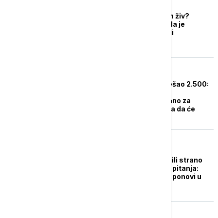
FOKUS
Da li je iranski ajatolah živ?
Jerusalem post piše da je
prekinut kontakt sa Ali
Hamneijem
FOKUS
Broj mrtvih u Iranu prešao 2.500:
Prvo vešanje mladog
demonstranta zakazano za
danas, Tramp obećava da će
intervenisati
FOKUS
Protest zbog inflacije ili strano
mešanje u unutrašnja pitanja:
Može li Karakas da se ponovi u
Teheranu?