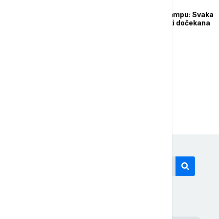
FOKUS
Hamnei odgovorio Trampu: Svaka
spoljna agresija će biti dočekana
snažnom odmazdom
1
2
Današnji tagovi