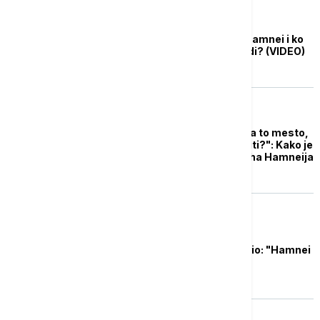
FOKUS
Ko je bio ajatolah Ali Hamnei i ko
bi mogao da ga nasledi? (VIDEO)
FOKUS
"Nisam kvalifikovan za to mesto,
kakvo će to vođstvo biti?": Kako je
izgledao izbor ajatolaha Hamneija
za vođu (VIDEO)
FOKUS
Tramp zvanično objavio: "Hamnei
je mrtav"