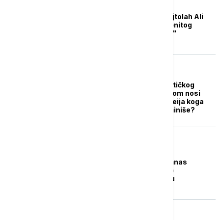
FOKUS
Iranski vrhovni vođa ajtolah Ali
Hamnei: "U ime plemenitog
Hajdara, bitka počinje"
FOKUS
Sinonim verskog i političkog
autoriteta: Šta sa sobom nosi
titula ajatolaha Hamneija koga
Netanjahu želi da eliminiše?
FOKUS
Iran i SAD u Omanu danas
započinju pregovore o
nuklearnom programu