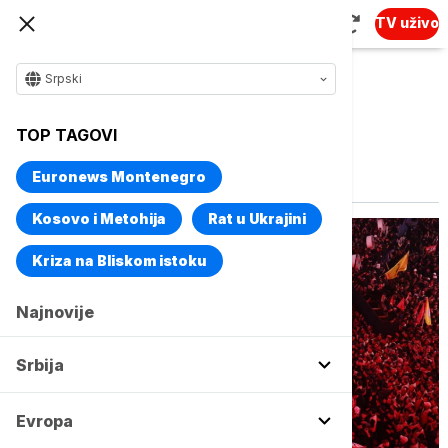
TV uživo
Srpski
TOP TAGOVI
Vise o temi
Ajatolah Ali Hamnei
Euronews Montenegro
Kosovo i Metohija
Rat u Ukrajini
Kriza na Bliskom istoku
Najnovije
Srbija
Evropa