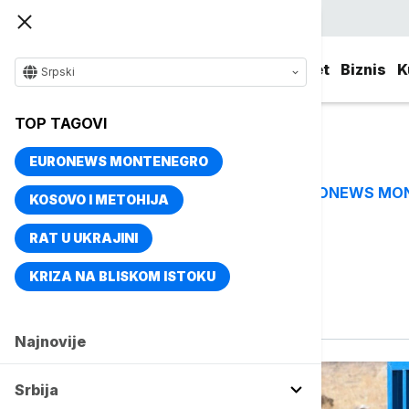
Srpski
Srbija
Evropa
Svet
Biznis
K
Srpski
TOP TAGOVI
EURONEWS MONTENEGRO
EURONEWS MO
TOP TAGOVI
KOSOVO I METOHIJA
RAT U UKRAJINI
Vise o temi
KRIZA NA BLISKOM ISTOKU
Glad
Najnovije
Srbija