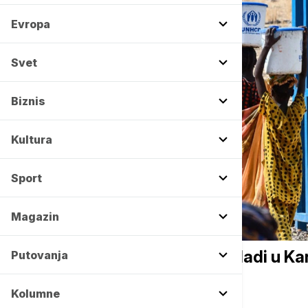
Evropa
Svet
Biznis
Kultura
Sport
Magazin
PLANETA
Uganda deli pomoć zbog gladi u Kar
Putovanja
19 žrtava
Kolumne