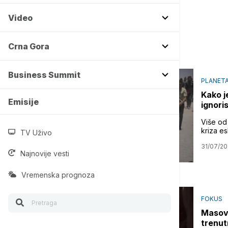
Video
Crna Gora
Business Summit
PLANET
Kako j
Emisije
ignori
Više od
kriza es
TV Uživo
31/07/20
Najnovije vesti
Vremenska prognoza
FOKUS
Masovn
trenut