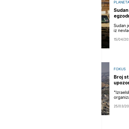
PLANET
Sudan 
egzodu
Sudan je
iz nevl
15/04/20
FOKUS
Broj s
upozor
"Izraels
organiza
25/03/2