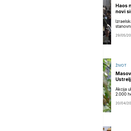
Haos n
novi s
Izraelsk
stanovni
29/05/2
ŽIVOT
Masovn
Ustrel
Akcija 
2.000 he
20/04/2