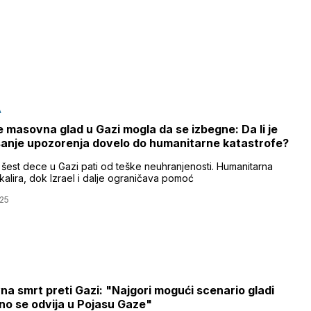
A
e masovna glad u Gazi mogla da se izbegne: Da li je
sanje upozorenja dovelo do humanitarne katastrofe?
 šest dece u Gazi pati od teške neuhranjenosti. Humanitarna
kalira, dok Izrael i dalje ograničava pomoć
25
a smrt preti Gazi: "Najgori mogući scenario gladi
no se odvija u Pojasu Gaze"