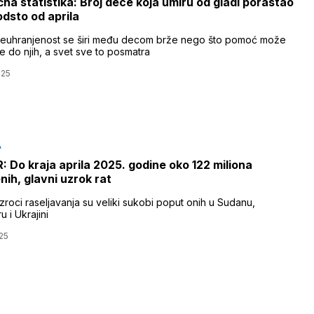
čna statistika: Broj dece koja umiru od gladi porastao
odsto od aprila
euhranjenost se širi među decom brže nego što pomoć može
e do njih, a svet sve to posmatra
025
A
 Do kraja aprila 2025. godine oko 122 miliona
nih, glavni uzrok rat
zroci raseljavanja su veliki sukobi poput onih u Sudanu,
 i Ukrajini
25