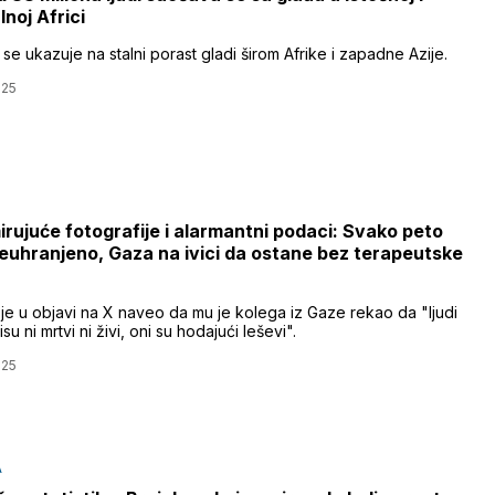
lnoj Africi
e ukazuje na stalni porast gladi širom Afrike i zapadne Azije.
025
rujuće fotografije i alarmantni podaci: Svako peto
euhranjeno, Gaza na ivici da ostane bez terapeutske
 je u objavi na X naveo da mu je kolega iz Gaze rekao da "ljudi
isu ni mrtvi ni živi, oni su hodajući leševi".
025
A