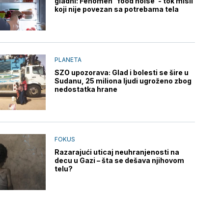
gladni: Fenomen "food noise"- tok misli
koji nije povezan sa potrebama tela
PLANETA
SZO upozorava: Glad i bolesti se šire u
Sudanu, 25 miliona ljudi ugroženo zbog
nedostatka hrane
FOKUS
Razarajući uticaj neuhranjenosti na
decu u Gazi – šta se dešava njihovom
telu?