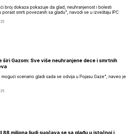
ći broj dokaza pokazuje da glad, neuhranjenost i bolesti
 porast smrti povezanih sa glađu", navodi se u izveštaju IPC
025
e širi Gazom: Sve više neuhranjene dece i smrtnih
eva
i mogući scenario gladi sada se odvija u Pojasu Gaze", naveo je
025
d 88 miliona ljudi suočava se sa glađu u istočnoj i