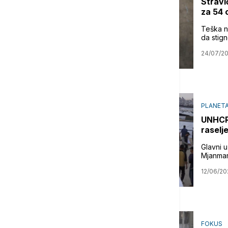
Stravi
za 54 
Teška n
da stign
24/07/2
PLANET
UNHCR:
raselje
Glavni u
Mjanmaru
12/06/20
FOKUS