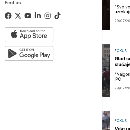
Find us
"Sve ve
uzrokuju
29/07/2
FOKUS
Glad s
slučaj
"Najgor
IPC
29/07/2
FOKUS
Više o