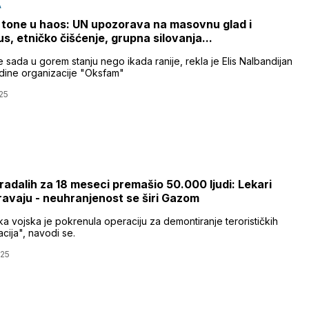
A
tone u haos: UN upozorava na masovnu glad i
s, etničko čišćenje, grupna silovanja...
 sada u gorem stanju nego ikada ranije, rekla je Elis Nalbandijan
adine organizacije "Oksfam"
25
tradalih za 18 meseci premašio 50.000 ljudi: Lekari
avaju - neuhranjenost se širi Gazom
ka vojska je pokrenula operaciju za demontiranje terorističkih
cija", navodi se.
025