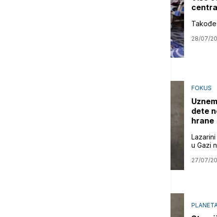
centra
Takođe s
28/07/2
FOKUS
Uznemi
dete n
hrane
Lazarini
u Gazi n
27/07/2
PLANET