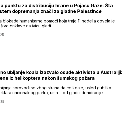
a punktu za distribuciju hrane u Pojasu Gaze: Šta
istem dopremanja znači za gladne Palestince
a blokada humanitarne pomoći koja traje 11 nedelja dovela je
štvo enklave na ivicu gladi.
025
o ubijanje koala izazvalo osude aktivista u Australiji:
jene iz helikoptera nakon šumskog požara
ubijanja sprovodi se zbog straha da će koale, usled gubitka
ktara nacionalnog parka, umreti od gladi i dehidracije
025