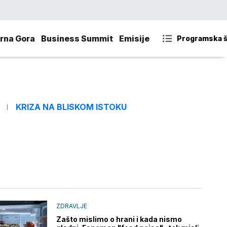
rna Gora
Business Summit
Emisije
Programska 
KRIZA NA BLISKOM ISTOKU
ZDRAVLJE
Zašto mislimo o hrani i kada nismo