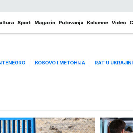
ultura
Sport
Magazin
Putovanja
Kolumne
Video
C
NTENEGRO
KOSOVO I METOHIJA
RAT U UKRAJINI