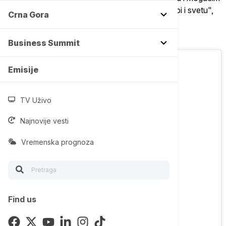
rešenjima u novim složenim okolnostima u Evropi i svetu",
Crna Gora
naveo je predsednik na intstagram nalogu
budućnostsrbijeAV.
Business Summit
Emisije
TV Uživo
Najnovije vesti
Vremenska prognoza
Find us
View this post on Instagram