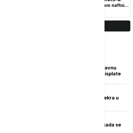
Situacija sa snabdevanjem naftnim
derivatima veoma izazovna
PRIKAŽI JOŠ
Najčitanije
Sve na jednom mestu: Ko dobija državnu
pomoć, koliko novca stiže i kada su isplate
Potresna ispovest Nevenke Dobrić:
Hrvatska vojska ubila mi je sina i svekra u
izbegličkoj koloni
Toplotni talas u Srbiji na vrhuncu:
Temperature do 40 stepeni, a evo kada se
očekuje zahlađenje