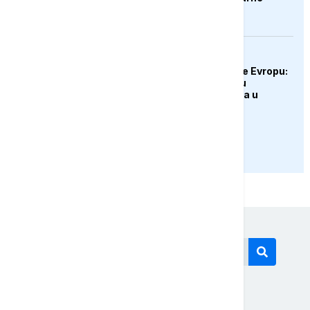
nepogode
EVROPA
Rekordne vrućine prže Evropu:
Od hlađenja slonova u
Budimpešti do rekorda u
Austriji
PRIKAŽI JOŠ
Današnji tagovi