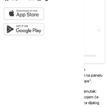
A post shared by Aleksandar Vučić (@buducnostsrbijeav)
Prethodno, Vučić se sastao sa bivšim austrijskim
kancelarom Sebastijanom Kurcom, a govorio je i na panelu
" Strateški i ekonomski značaj Jugoistočne Evrope".
Planirano je i da se obrati na panelu "Iskoristiti trenutak:
Stvaranje trajnih partnerstava u susedstvu", na kojem će
učestvovati neekadašnji specijalni izaslanik EU za dijalog