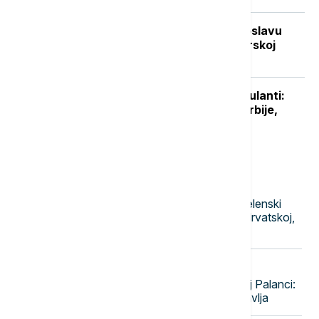
Vuković za Euronews Srbija: Na proslavu
"Oluje" se ne mora ići, ali je crnogorskoj
vlasti važnije šta misli Zagreb
Niški UKC otvorio sedam novih ambulanti:
Manje gužve za pacijente sa juga Srbije,
stiže i novo porodilište
Najnovije vesti
20:14
EVROPA
Nastavlja se diplomatska čistka: Zelenski
smenio još četiri ambasadora - u Hrvatskoj,
Albaniji, Crnoj Gori i Pakistanu
20:08
DRUŠTVO
Ugašen požar na deponiji u Bačkoj Palanci:
Dim se povukao, sanacija se nastavlja