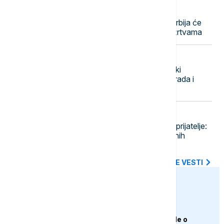
20:01
POLITIKA
Vučić o izjavi hrvatskog tužioca: Srbija će
nastaviti da govori istinu o svojim žrtvama
19:50
BIZNIS VESTI
Srbija i Mađarska privode kraju veliki
projekat: Brza pruga između Beograda i
Budimpešte najavljena za jesen
19:44
ŽIVOT
Umetnički pogled na naše najbolje prijatelje:
Pogledajte najbolje fotografije kućnih
ljubimaca u ovoj godini
SVE NAJNOVIJE VESTI
euronews.ba
AKTUELNO
Trump odbacio navode o