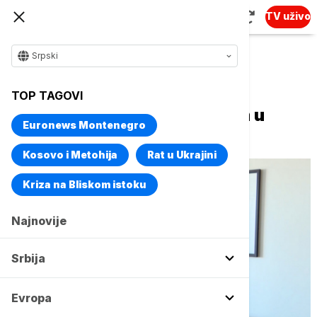
TV uživo
Srpski
Naslovna
Biznis
Biznis vesti
TOP TAGOVI
Vučić se sastao sa Lajčakom u
Euronews Montenegro
Pragu
Kosovo i Metohija
Rat u Ukrajini
Kriza na Bliskom istoku
Najnovije
Srbija
Evropa