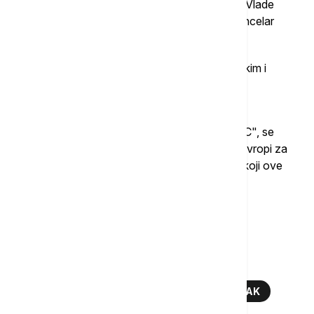
Beograda i Prištine Miroslav Lajčak, predsednik Vlade
Jermenije Nikol Pašinjan, nekadašnji savezni kancelar
Austrije Aleksandar Šalenberg.
Takođe, imaće i niz bilateralnih susreta sa svetskim i
evropskim zvaničnicima, kao i predstavnicima
međunarodnih institucija, instituta i kompanija.
Inače, globalno bezbednosno forum "GLOBSEC", se
etablirao kao jedna od najuticajnijih platformi u Evropi za
oblikovanje globalne bezbednosti i stabilnosti, i koji ove
godine obeležava jubilarno 20. izdanje.
Više o...
ALEKSANDAR VUČIĆ
GLOBSEC 2025
GLOBSEC FORUM PRAG
MIROSLAV LAJČAK