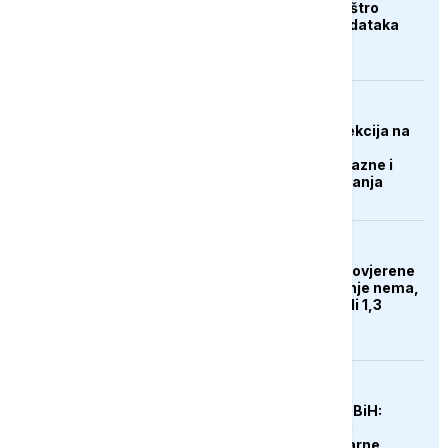
nestašici municije i oštro
kritikovao curenje podataka
DRUŠTVO
Vodovod Konjic: Inspekcija na
terenu, nesavjesnim
potrošačima prijete kazne i
prekid vodosnabdijevanja
DRUŠTVO
Zdravstvene knjižice ovjerene
na 30 dana: Proizvodnje nema,
a dugovi rudnika prešli 1,3
milijarde KM
DRUŠTVO
Suša spržila usjeve u BiH:
Poljoprivrednici traže
proglašenje elementarne