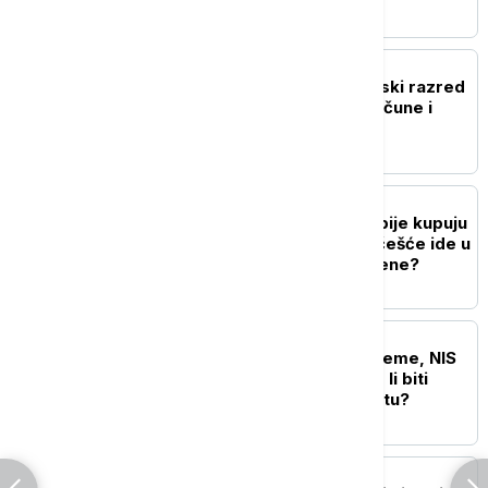
NEKRETNINE
Kupujete stan? Energetski razred
može da odluči cenu, račune i
uslove kredita
BIZNIS VESTI
Koliko često građani Srbije kupuju
u supermarketima i ko češće ide u
nabavku - muškarci ili žene?
BIZNIS VESTI
Nizak Dunav pravi probleme, NIS
pojačava preradu: Hoće li biti
dovoljno goriva u avgustu?
BIZNIS VESTI