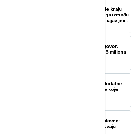
BIZNIS VESTI
Srbija i Mađarska privode kraju
veliki projekat: Brza pruga između
Beograda i Budimpešte najavljena
za jesen
BIZNIS VESTI
Janaf i MOL postigli dogovor:
Ugovoren transport 2,05 miliona
tona sirove nafte
PRIVREDA
Vučić: Do kraja godine dodatne
subvencije za kompanije koje
otkupljuju mleko
BIZNIS VESTI
Merošinski voćari na mukama:
Niske cene šljive ugrožavaju
opstanak proizvodnje