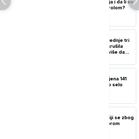
Koliko je usporila inflacija i da li su
cene konačno pod kontrolom?
AGROBIZNIS
Najrodnija godina u poslednje tri
decenije: Obilna berba srušila
cenu šljive, ali ko će najviše da
zaradi
BIZNIS VESTI
Jerinić: Za Ekspo prijavljena 141
zemlja, stanovi za Ekspo selo
završeni 95 odsto
AGROBIZNIS
Poljoprivrednici u Britaniji se zbog
suše suočavaju sa najgorom
žetvom u istoriji