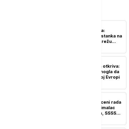
Biznis
BIZNIS VESTI
Lučić za Euronews Srbija:
Telekom ostaje stub opstanka na
Kosovu i Metohiji i širi mrežu
uprkos pritiscima iz Prištine
BIZNIS VESTI
Direktor Telekom Srbija otkriva:
Poznato kada bi Srbija mogla da
bude bez rominga u celoj Evropi
BIZNIS VESTI
Pregovori o minimalnoj ceni rada
počinju 10. avgusta: Minimalac
pred novim povećanjem, SSSS
traži rast i ostalih plata