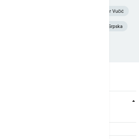
Euronews Srbija
Oluja
Aleksandar Vučić
Dunav
Toplotni talas
Republika Srpska
Rat u Ukrajini
Požar
Teme
Srbija
Evropa
Svet
Biznis