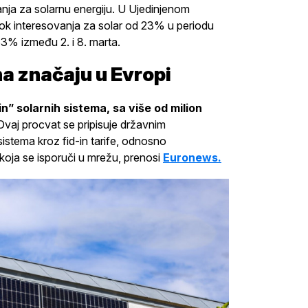
ja za solarnu energiju. U Ujedinjenom
kok interesovanja za solar od 23% u periodu
63% između 2. i 8. marta.
na značaju u Evropi
” solarnih sistema, sa više od milion
Ovaj procvat se pripisuje državnim
sistema kroz fid-in tarife, odnosno
koja se isporuči u mrežu, prenosi
Euronews.