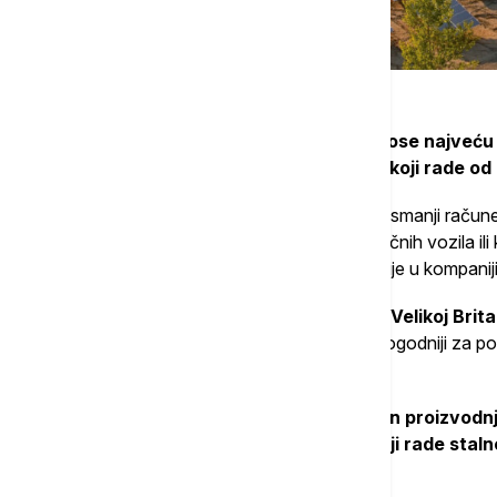
To znači da krovni solarni sistemi donose najveću
tokom dana, poput penzionera ili ljudi koji rade od
"Tipičan krovni sistem može značajno da smanji račun
dnevnom potrošnjom kroz punjenje električnih vozila ili 
elektroinženjer za obnovljive izvore energije u kompani
Milroj opisuje
"plug-in” solar
, koji se u Velikoj Bri
evro) kao više "dopunski proizvod”,
pogodniji za pod
instaliraju krovne PV panele.
"Plug-in” solar u suštini i nije namenjen proizvodnji
više usmeren na napajanje uređaja koji rade stalno,
uređaja u stanju pripravnosti.