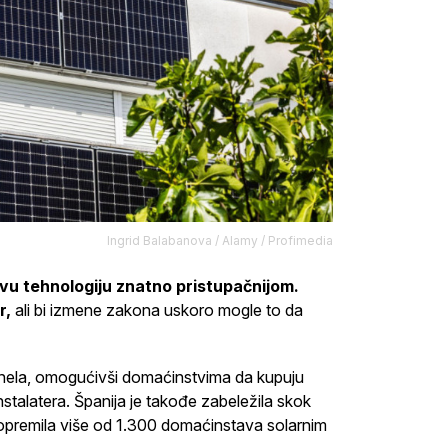
Ingrid Balabanova / Alamy / Profimedia
ovu tehnologiju znatno pristupačnijom.
r,
ali bi izmene zakona uskoro mogle to da
 panela, omogućivši domaćinstvima da kupuju
stalatera. Španija je takođe zabeležila skok
 opremila više od 1.300 domaćinstava solarnim