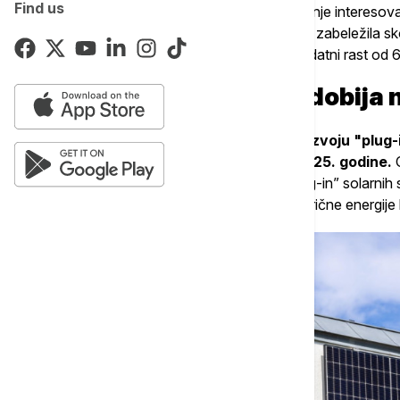
Find us
GmbH takođe prijavio gotovo udvostručenje interesovan
Kraljevstvu, energetska kompanija EON je zabeležila s
između 23. februara i 1. marta, a zatim dodatni rast od 
Zašto "plug-in” solar dobija 
Nemačka je već dugo predvodnik u razvoju "plug-in
instaliranih sistema između 2022. i 2025. godine.
podsticajima koji nagrađuju korisnike "plug-in” solarnih 
garantovanu cenu za svaku jedinicu električne energije 