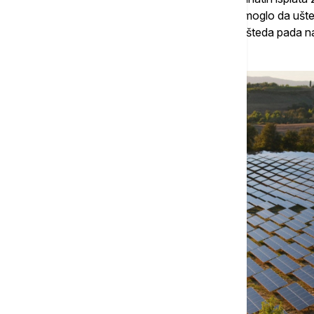
u Londonu sa krovnim solarnim panelima moglo da ušted
ukućani kod kuće tokom celog dana. Ta ušteda pada na
odsutni do 18 časova.