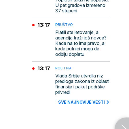
U pet gradova izmereno
37 stepeni
13:17
DRUŠTVO
Platili ste letovanje, a
agencija traži još novca?
Kada na to ima pravo, a
kada putnici mogu da
odbiju doplatu
13:17
POLITIKA
Vlada Srbije utvrdila niz
predloga zakona iz oblasti
finansija i paket podrške
privredi
SVE NAJNOVIJE VESTI