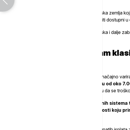
kompletima.
Ujedinjeno Kraljevstvo je poslednja evropska zemlja koja 
nedavno je najavljeno da će jeftini paneli biti dostupni u
Od 27 članica EU, samo Švedska i Mađarska i dalje zabr
uređaje.
"Plug-in” solar naspram klas
koja je bolja opcija?
Cena krovne solarne instalacije u Evropi značajno varira,
se kupuje i solarna baterija.
Cene se kreću od oko 7.
podsticaje, poput subvencija, koje pomažu da se troško
Povraćaj investicije kod krovnih solarnih sistema t
položaj panela, količinu sunčeve svetlosti koju pri
domaćinstvu.
Energy Saving Trust kaže da bi, bez uračunatih isplata