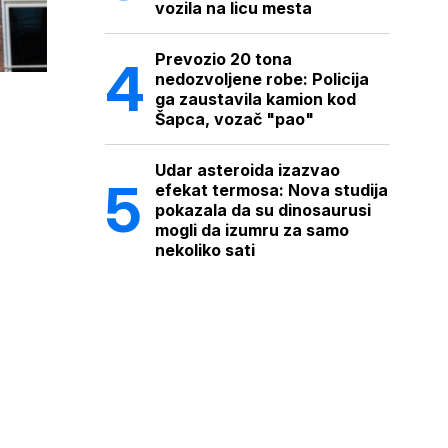
vozila na licu mesta
Prevozio 20 tona
nedozvoljene robe: Policija
ga zaustavila kamion kod
Šapca, vozač "pao"
Udar asteroida izazvao
efekat termosa: Nova studija
pokazala da su dinosaurusi
mogli da izumru za samo
nekoliko sati