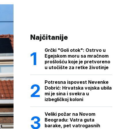
Najčitanije
Grčki "Goli otok": Ostrvo u
Egejskom moru sa mračnom
prošlošću koje je pretvoreno
u utočište za retke životinje
Potresna ispovest Nevenke
Dobrić: Hrvatska vojska ubila
mi je sina i svekra u
izbegličkoj koloni
Veliki požar na Novom
Beogradu: Vatra guta
barake, pet vatrogasnih