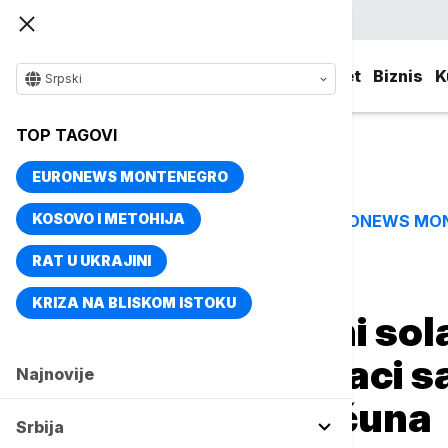
Srpski
Srbija
Evropa
Svet
Biznis
K
Srpski
TOP TAGOVI
EURONEWS MONTENEGRO
KOSOVO I METOHIJA
EURONEWS MO
TOP TAGOVI
RAT U UKRAJINI
Naslovna
Biznis
Biznis vesti
KRIZA NA BLISKOM ISTOKU
Plug-in ili krovni sol
opcija? Stručnjaci 
Najnovije
mogući rast računa
Srbija