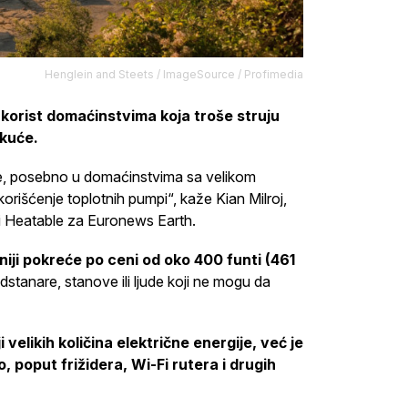
Henglein and Steets / ImageSource / Profimedia
 korist domaćinstvima koja troše struju
 kuće.
e, posebno u domaćinstvima sa velikom
korišćenje toplotnih pumpi“, kaže Kian Milroj,
ji Heatable za Euronews Earth.
taniji pokreće po ceni od oko 400 funti (461
stanare, stanove ili ljude koji ne mogu da
 velikih količina električne energije, već je
 poput frižidera, Wi-Fi rutera i drugih