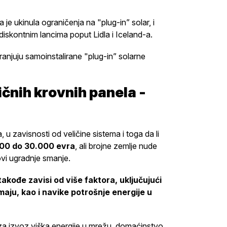
je ukinula ograničenja na "plug-in” solar, i
 diskontnim lancima poput Lidla i Iceland-a.
anjuju samoinstalirane "plug-in” solarne
ičnih krovnih panela -
 u zavisnosti od veličine sistema i toga da li
000 do 30.000 evra
, ali brojne zemlje nude
vi ugradnje smanje.
akođe zavisi od više faktora, uključujući
maju, kao i navike potrošnje energije u
 za izvoz viška energije u mrežu, domaćinstvo