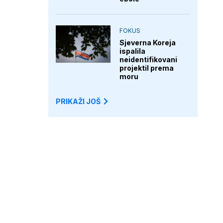
FOKUS
Sjeverna Koreja
ispalila
neidentifikovani
projektil prema
moru
PRIKAŽI JOŠ