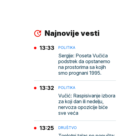
Najnovije vesti
13:33
POLITIKA
Sergije: Poseta Vučića
podstrek da opstanemo
na prostorima sa kojih
smo prognani 1995.
13:32
POLITIKA
Vučić: Raspisivanje izbora
za koji dan ili nedelju,
nervoza opozicije biće
sve veća
13:25
DRUŠTVO
Toplotni talas ne popušta: