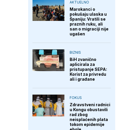
AKTUELNO
Marokanci o
pokušaju ulaska u
Španiju: Vratili se
praznih ruku, ali
san o migraciji nije
ugašen
BIZNIS
BiH zvanično
aplicirala za
pristupanje SEPA:
Korist za privredu
ali i građane
FOKUS
Zdravstveni radnici
u Kongu obustavili
rad zbog
neisplaćenih plata
tokom epidemije
ebole