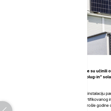
Ukidanje PDV-a i nagli pad cena takođe su učinili 
Ostatak Evrope je sporije prihvatao "plug-in” sola
promene.
Prošlog aprila, Belgija je legalizovala samoinstalaciju
"plug-in” PV sisteme bez angažovanja sertifikovanog in
prodaje, a kompanija Tornasol Energy je prošle godine