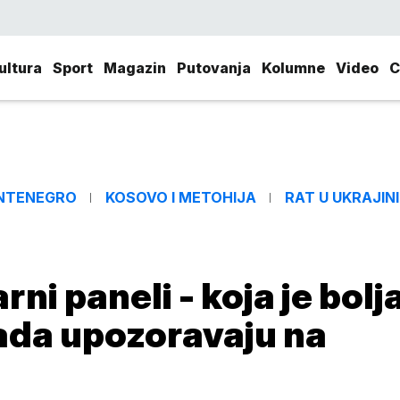
ultura
Sport
Magazin
Putovanja
Kolumne
Video
C
NTENEGRO
KOSOVO I METOHIJA
RAT U UKRAJINI
arni paneli - koja je bolj
sada upozoravaju na