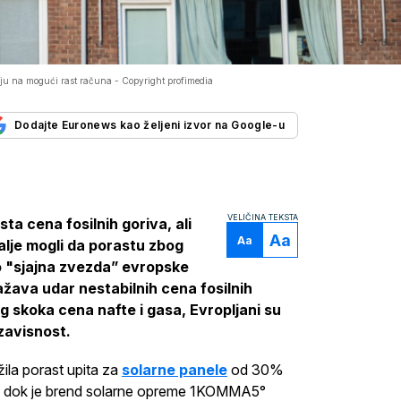
avaju na mogući rast računa -
Copyright profimedia
Dodajte Euronews kao željeni izvor na Google-u
VELIČINA TEKSTA
ta cena fosilnih goriva, ali
Aa
Aa
dalje mogli da porastu zbog
o "sjajna zvezda” evropske
lažava udar nestabilnih cena fosilnih
og skoka cena nafte i gasa, Evropljani su
zavisnost.
ila porast upita za
solarne panele
od 30%
u, dok je brend solarne opreme 1KOMMA5°