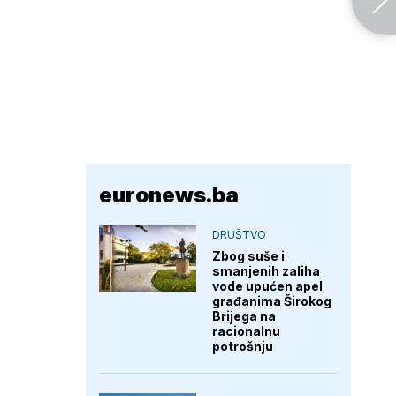
euronews.ba
DRUŠTVO
Zbog suše i
smanjenih zaliha
vode upućen apel
građanima Širokog
Brijega na
racionalnu
potrošnju