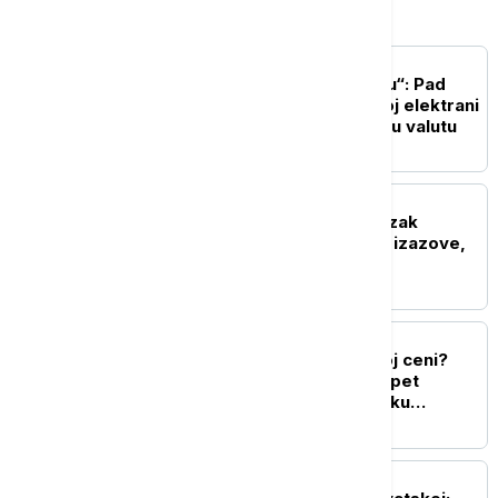
Biznis
BIZNIS VESTI
Forinta na "rolerkosteru“: Pad
proizvodnje u nuklearnoj elektrani
Pakš ugrožava mađarsku valutu
BIZNIS VESTI
Đedović Handanović: Nizak
vodostaj Dunava stvara izazove,
situacija stabilna
BIZNIS VESTI
Struje će biti, ali po kojoj ceni?
Finansijski konsultant o pet
ključnih izazova za srpsku
ekonomiju do kraja 2026.
BIZNIS VESTI