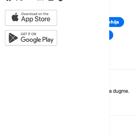
TOP TAGOVI
Euronews Montenegro
Kosovo i Metohija
Rat u Ukrajini
Kriza na Bliskom istoku
Komentari (
0
)
Imate mišljenje?
Ukoliko želite da ostavite komentar, kliknite na dugme.
OSTAVI KOMENTAR