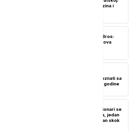
Pojeftinjuje gorivo u Hrvatskoj:
Poznate nove cene benzina i
dizela
BIZNIS VESTI
Paramount želi Warner Bros:
Bioskopima nudi 30 filmova
godišnje kao garanciju
BIZNIS VESTI
EXPO karavan stigao u
Kragujevac: Građani upoznati sa
velikom izložbom 2027. godine
BIZNIS VESTI
Rolex gubi tron? Kolekcionari se
okreću novim favoritima, jedan
brend beleži neverovatan skok