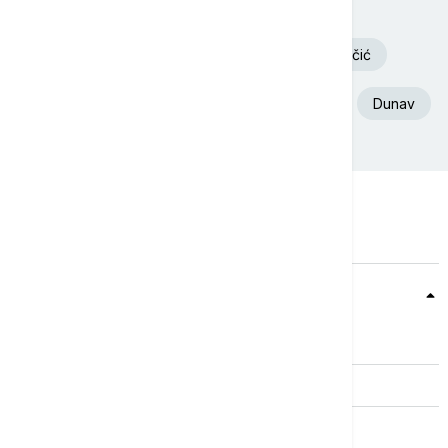
Volodimir Zelenski
Požar
Deliblatska Peščara
Aleksandar Vučić
Ukrajina
Euronews Srbija
Srbija
Dunav
Teme
Srbija
Evropa
Svet
Biznis
Kultura
Sport