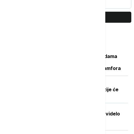
PRIKAŽI JOŠ
Najčitanije
Važan svedok antičke istorije: U vodama
Sicijlije otkriveni ostaci potonulog
starorimskog broda sa 100 vinskih amfora
Dobre vesti za najstarije građane:
Povećanje penzija ove godine, penzije će
pratiti rast plata
Stvorena nova boja koju je do sada videlo
samo sedmoro ljudi