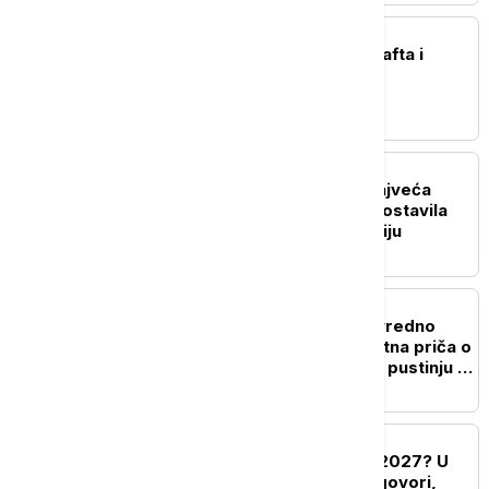
BIZNIS VESTI
Rat na Bliskom istoku, nafta i
zarada: Koliko su naftne
kompanije profitirale?
BIZNIS VESTI
Poljska postala šesta najveća
ekonomija EU: Iza sebe ostavila
Belgiju, Švedsku i Austriju
BIZNIS VESTI
Srbin napravio poljoprivredno
čudo u Africi: Neverovatna priča o
čoveku koji je ozeleneo pustinju u
Namibiji
BIZNIS VESTI
Koliki će biti minimalac 2027? U
ponedeljak počinju pregovori,