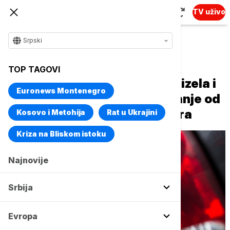
TV uživo
Srpski
Naslovna
Biznis
Biznis vesti
TOP TAGOVI
Od danas ograničene cene dizela i
Euronews Montenegro
benzina, kazne za nepoštovanje od
100.000 do dva miliona dinara
Kosovo i Metohija
Rat u Ukrajini
Kriza na Bliskom istoku
Najnovije
Srbija
Evropa