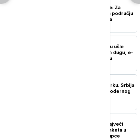
BIZNIS VESTI
Elektrodistribucija Srbije: Za
modernizaciju mreže na području
Užica 1,2 milijarde dinara
BIZNIS VESTI
U skupštinsku proceduru ušle
izmene zakona o javnom dugu, e-
akcizama, e-fakturisanju
BIZNIS VESTI
Veliki uspeh RGZ u Njujorku: Srbija
svetu ponudila model modernog
katastra 21. veka
BIZNIS VESTI
Austrian Post postaje najveći
tržišni igrač u dostavi paketa u
Srbiji? Šta to znači za kupce