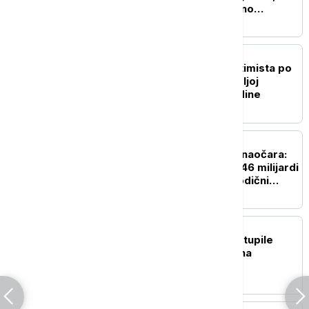
sindikati traže dvocifreno
povećanje
BIZNIS VESTI
Đedović: Realni sam optimista po
pitanju NIS, bićemo u boljoj
situaciji nego 2008. godine
BIZNIS VESTI
Rat za carstvo Ray-Ban naočara:
Kako se nasledstvo od 46 milijardi
dolara pretvorilo u porodični
pakao
BIZNIS VESTI
Vlada Srbije: Na snagu stupile
nove minimalne akcize na
cigarete