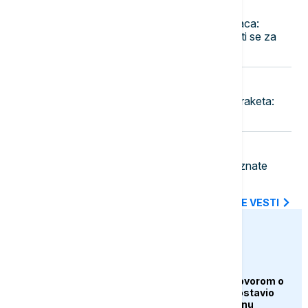
23:36
EVROPA
Pao jedan od najtraženijih kriminalaca:
Danijel Kinahan izručen Irskoj, tereti se za
trgovinu drogom i oružjem
23:30
FOKUS
Rat u Iranu prazni američke zalihe raketa:
Pentagon traži hitnu reakciju
23:18
BIZNIS VESTI
Pojeftinjuje gorivo u Hrvatskoj: Poznate
nove cene benzina i dizela
SVE NAJNOVIJE VESTI
euronews.ba
AKTUELNO
Iran i Oman pred dogovorom o
Hormuzu, Teheran postavio
nove uslove Vašingtonu