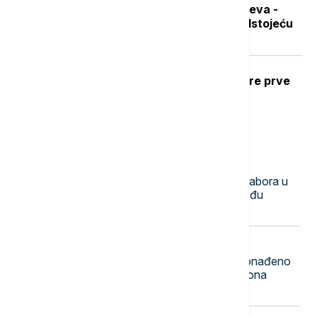
Sad je pravo vreme za nabavku ogreva -
koliko koštaju drva i pelet pred predstojeću
grejnu sezonu
Ubod stršljena: Kako reagovati i mere prve
pomoći
Najnovije vesti
23:50
DRUŠTVO
Mile Novković najbolji trubač 65. Sabora u
Guči, orkestar Vasiljević najbolji među
orkestrima
23:44
FOKUS
Rekordna zaplena u Indoneziji: Pronađeno
1,3 tone ketamina vrednog 116 miliona
dolara