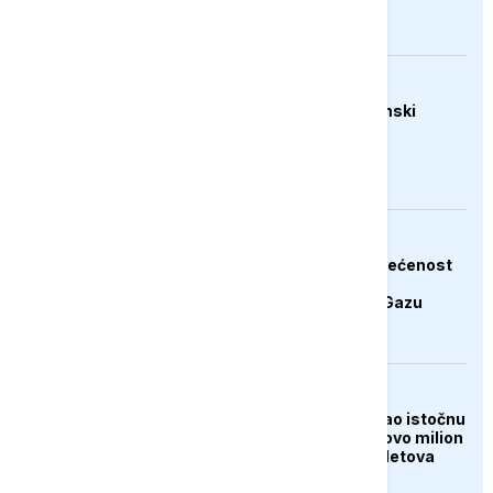
AKTUELNO
Trump: Raste ekonomski
pritisak na Iran
AKTUELNO
Hamas potvrdio posvećenost
završetku druge faze
Trumpovog plana za Gazu
FOKUS
Tajfun Dolphin poharao istočnu
Kinu: Evakuisano gotovo milion
ljudi, otkazano 1.400 letova