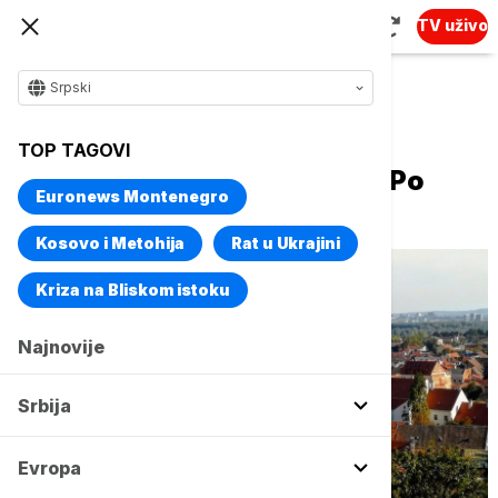
TV uživo
Srpski
Naslovna
Biznis
Nekretnine
TOP TAGOVI
Otklon od "divljih" agenata: Po
Euronews Montenegro
čemu prepoznati one prave?
Kosovo i Metohija
Rat u Ukrajini
Kriza na Bliskom istoku
Najnovije
Srbija
Evropa