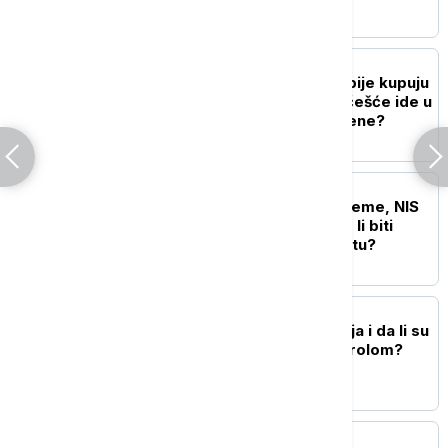
BIZNIS VESTI
Koliko često građani Srbije kupuju
u supermarketima i ko češće ide u
nabavku - muškarci ili žene?
BIZNIS VESTI
Nizak Dunav pravi probleme, NIS
pojačava preradu: Hoće li biti
dovoljno goriva u avgustu?
BIZNIS VESTI
Koliko je usporila inflacija i da li su
cene konačno pod kontrolom?
AGROBIZNIS