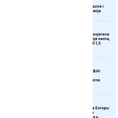
terenu, nesavjesnim
potrošačima prijete kazne i
prekid vodosnabdijevanja
DRUŠTVO
Zdravstvene knjižice ovjerene
na 30 dana: Proizvodnje nema,
a dugovi rudnika prešli 1,3
milijarde KM
DRUŠTVO
Suša spržila usjeve u BiH:
Poljoprivrednici traže
proglašenje elementarne
nepogode
EVROPA
Rekordne vrućine prže Evropu:
Od hlađenja slonova u
Budimpešti do rekorda u