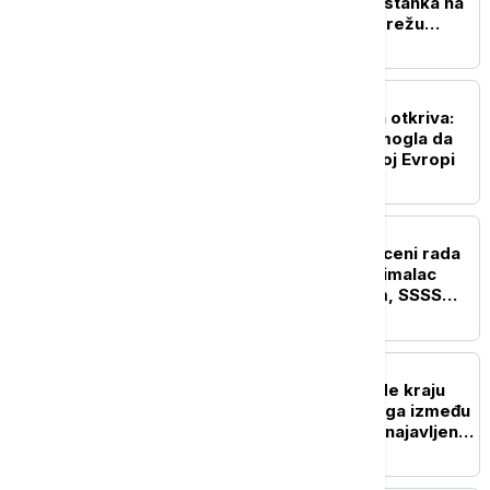
Telekom ostaje stub opstanka na
Kosovu i Metohiji i širi mrežu
uprkos pritiscima iz Prištine
BIZNIS VESTI
Direktor Telekom Srbija otkriva:
Poznato kada bi Srbija mogla da
bude bez rominga u celoj Evropi
BIZNIS VESTI
Pregovori o minimalnoj ceni rada
počinju 10. avgusta: Minimalac
pred novim povećanjem, SSSS
traži rast i ostalih plata
BIZNIS VESTI
Srbija i Mađarska privode kraju
veliki projekat: Brza pruga između
Beograda i Budimpešte najavljena
za jesen