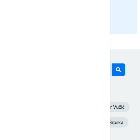
Austriji
PRIKAŽI JOŠ
Današnji tagovi
Euronews Srbija
Oluja
Aleksandar Vučić
Dunav
Toplotni talas
Republika Srpska
Ukrajina
Rat u Ukrajini