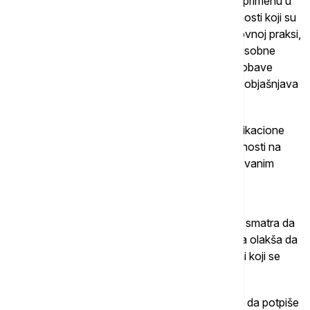
člana 14 Kodeksa, stvorio je uslove za njegovu primenu u
praksi. Posrednici u prometu i zakupu nepokretnosti koji su
prihvatili odredbe Kodeksa i primenjuju ih u poslovnoj praksi,
pružaju viši kvalitet usluga, uz veći stepen međusobne
saradnje koji omogućava da njihovi klijenti brže obave
posao kupoprodaje ili izdavanja nepokretnosti", objašnjava
Borić.
Posrednici podnose Zahtev za izdavanje identifikacione
kartice posrednika u prometu i zakupu nepokretnosti na
portalu ePKS, uz prethodnu registraciju kvalifikovanim
elektronskom sertifikatom.
Procenitelj Milić Đoković, iz Klastera Nekretnina smatra da
je ovaj potez PKS dobar pokušaj da se klijentima olakša da
prepoznaju kvalitet, ali i da se bolje kontrolišu oni koji se
bave prometom nepokretnosti.
"Svako ko bude želeo da ima ID karticu moraće da potpiše