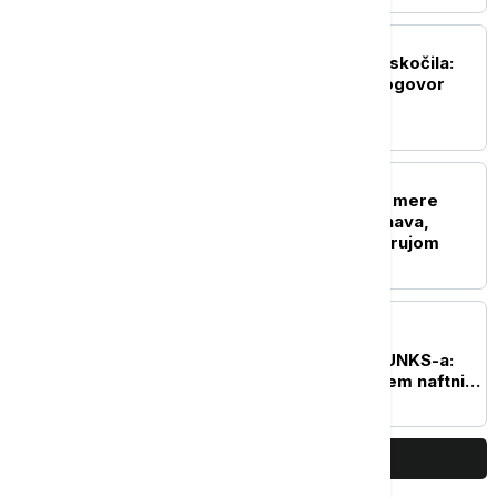
BIZNIS VESTI
Berze u zelenom, nafta skočila:
Tržišta očekuju veliki dogovor
SAD i Irana
BIZNIS VESTI
Živković: EPS preduzeo mere
zbog niskog dotoka Dunava,
stabilno snabdevanje strujom
BIZNIS VESTI
Đedović Handanović sa
predstavnicima NIS-a i UNKS-a:
Situacija sa snabdevanjem naftnim
derivatima veoma izazovna
PRIKAŽI JOŠ