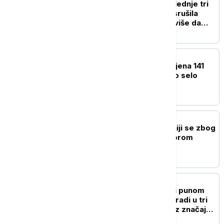
Najrodnija godina u poslednje tri
decenije: Obilna berba srušila
cenu šljive, ali ko će najviše da
zaradi
BIZNIS VESTI
Jerinić: Za Ekspo prijavljena 141
zemlja, stanovi za Ekspo selo
završeni 95 odsto
AGROBIZNIS
Poljoprivrednici u Britaniji se zbog
suše suočavaju sa najgorom
žetvom u istoriji
BIZNIS VESTI
Srpska auto-industrija u punom
gasu: Fiat u Kragujevcu radi u tri
smene i vikendom, izvoz značajno
porastao