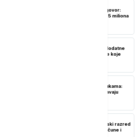
BIZNIS VESTI
Janaf i MOL postigli dogovor:
Ugovoren transport 2,05 miliona
tona sirove nafte
PRIVREDA
Vučić: Do kraja godine dodatne
subvencije za kompanije koje
otkupljuju mleko
BIZNIS VESTI
Merošinski voćari na mukama:
Niske cene šljive ugrožavaju
opstanak proizvodnje
NEKRETNINE
Kupujete stan? Energetski razred
može da odluči cenu, račune i
uslove kredita