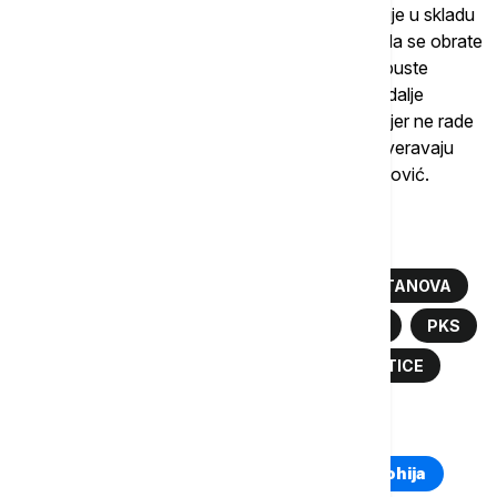
profesionalni kodeks koji ga obavezuje da posluje u skladu
sa njim. Klijenti koji ne budu zadovoljni moći će da se obrate
Privrednoj komori i da ukažu na eventualne propuste
agenata. To je otklon od "divljih" agenata, koji i dalje
posluju, iako ni sam ne mogu da objasnim kako, jer ne rade
po zakonu, ne smeju da se oglašavaju, niti da overavaju
dokumenta, a ipak ih i dalje ima", napominje Đoković.
Više o...
NEKRETNINE
STANOVI
PRODAJA STANOVA
AGENTI ZA NEKRETNINE
MARKO ČADEŽ
PKS
POSREDNICI
PROCENITELJI
ID KARTICE
TOP TAGOVI
Euronews Montenegro
Kosovo i Metohija