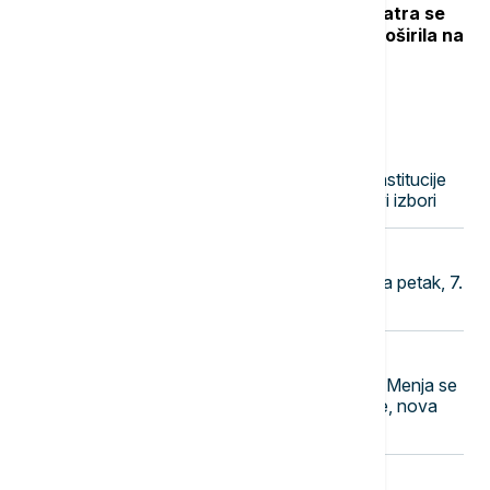
Novi požar u Deliblatskoj peščari: Vatra se
zbog vetra i visokih temperatura proširila na
više od 300 hektara (VIDEO)
Najnovije vesti
20:37
POLITIKA
Priština pred novom krizom: Ako institucije
ne budu formirane sutra, slede novi izbori
20:28
POLITIKA
Naslovne strane dnevne štampe za petak, 7.
avgust
20:21
EVROPA
Brisel povukao neočekivan potez: Menja se
način finansiranja odbrane Ukrajine, nova
pravila otvaraju vrata za Kijev
20:14
EVROPA