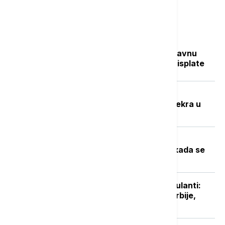
Najčitanije
Sve na jednom mestu: Ko dobija državnu
pomoć, koliko novca stiže i kada su isplate
Potresna ispovest Nevenke Dobrić:
Hrvatska vojska ubila mi je sina i svekra u
izbegličkoj koloni
Toplotni talas u Srbiji na vrhuncu:
Temperature do 40 stepeni, a evo kada se
očekuje zahlađenje
Niški UKC otvorio sedam novih ambulanti:
Manje gužve za pacijente sa juga Srbije,
stiže i novo porodilište