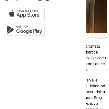
E-Stock/Časlav Vukojčić
Damir Borić, predsednik Grupacije posrednika u prometu
nepokretnosti PKS smatra da će identifikacione kartice
povećati prepoznatljivost onih koji posluju legalno i u skladu
sa najvišim stepenom profesionalnih standarda, kao i da će
doprineti smanjenju sive ekonomije u ovoj oblasti.
"Uređenje profesije i unapređenje uslova poslovanja je
strateški cilj Grupacije, od osnivanja 2011. godine. Jedan od
koraka bio je usvajanje Kodeksa poslovne etike posrednika
u prometu i zakupu nepokretnosti Privredne komore Srbije,
a početak izdavanja identifikacionih kartica, na osnovu