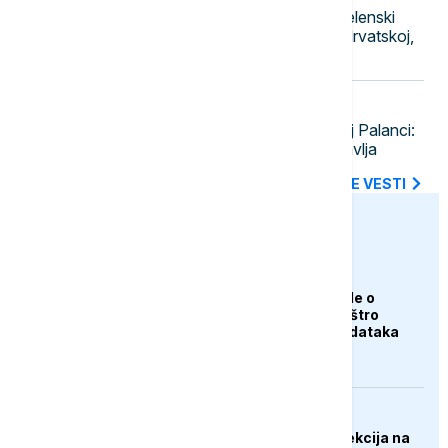
Nastavlja se diplomatska čistka: Zelenski
smenio još četiri ambasadora - u Hrvatskoj,
Albaniji, Crnoj Gori i Pakistanu
20:08
DRUŠTVO
Ugašen požar na deponiji u Bačkoj Palanci:
Dim se povukao, sanacija se nastavlja
SVE NAJNOVIJE VESTI
euronews.ba
AKTUELNO
Trump odbacio navode o
nestašici municije i oštro
kritikovao curenje podataka
DRUŠTVO
Vodovod Konjic: Inspekcija na