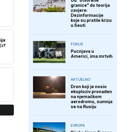
Od "otvorene
granice" do teorija
zavjere:
Dezinformacije
koje su pratile krizu
u Seuti
ija
FOKUS
ći?
Pucnjava u
Americi, ima mrtvih
AKTUELNO
Dron koji je nosio
eksploziv pronađen
na njemačkom
aerodromu, sumnja
se na Rusiju
EVROPA