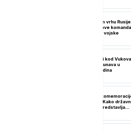
EVROPA
Promene u vojnom vrhu Rusije
Putin imenovao nove komanda
formirao novi rod vojske
REGION
Brodovi nasukani i kod Vukova
Najniži vodostaj Dunava u
poslednjih 100 godina
REGION
U Srbiji i Srpskoj komemoracij
Hrvatskoj slavlje: Kako državn
susedne zemlje predstavlja
etničko čišćenje Srba?
EVROPA