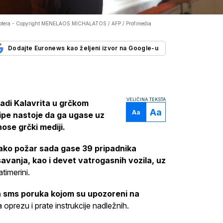
ptera -
Copyright MENELAOS MICHALATOS / AFP / Profimedia
Dodajte Euronews kao željeni izvor na Google-u
VELIČINA TEKSTA
ivadi Kalavrita u grčkom
Aa
Aa
kipe nastoje da ga ugase uz
ose grčki mediji.
tako požar sada gase 39 pripadnika
avanja, kao i devet vatrogasnih vozila, uz
timerini.
 sms poruka kojom su upozoreni na
 oprezu i prate instrukcije nadležnih.