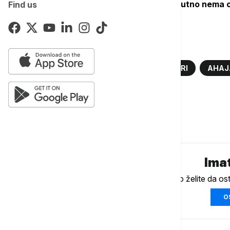
Prema navodima vatrogasne službe,
trenutno nema op
Find us
stambenim zonama.
Više o...
GRČKA
REGION
ŠUMSKI POŽARI
AHAJ
GAŠENJE POŽARA
Komentari (
0
)
Imat
Ukoliko želite da os
O