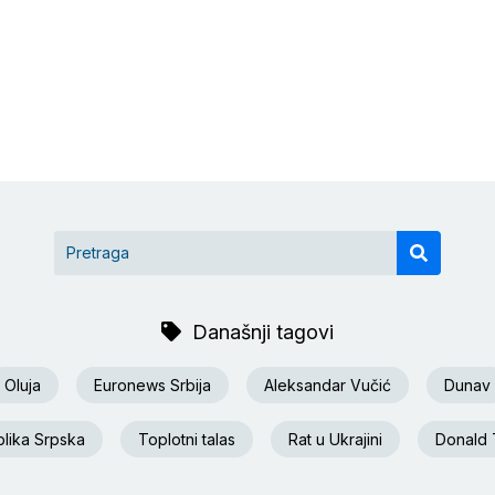
Današnji tagovi
Oluja
Euronews Srbija
Aleksandar Vučić
Dunav
lika Srpska
Toplotni talas
Rat u Ukrajini
Donald