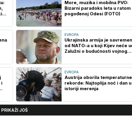
u:
More, muzika i mobilna PVO:
m,
Bizarni paradoks leta u ratom
i
pogođenoj Odesi (FOTO)
EVROPA
ena
Ukrajinska armija je savremen
od NATO-a u koji Kijev neće u
Zalužni o budućnosti vojnog
saveza i sudaru s Rusijom
EVROPA
j
Austrija oborila temperaturne
 i
rekorde: Najtoplija noć i dan u
istoriji merenja
PRIKAŽI JOŠ