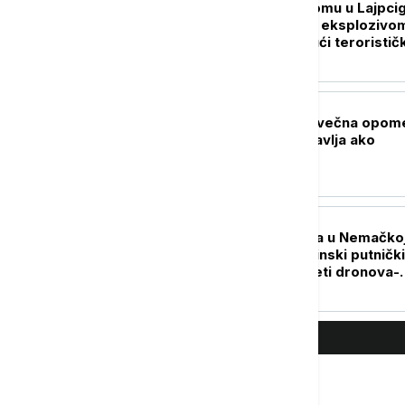
Drama na aerodromu u Lajpcig
Pronađen dron sa eksplozivo
istražuje se mogući terorističk
napad
REGION
Karan: Prebilovci večna opom
da se istorija ponavlja ako
zaboravimo žrtve
EVROPA
Dva avio-incidenta u Nemačko
prošle noći: Ukrajinski putnički
avion DHL-a na meti dronova-
bombi (FOTO)