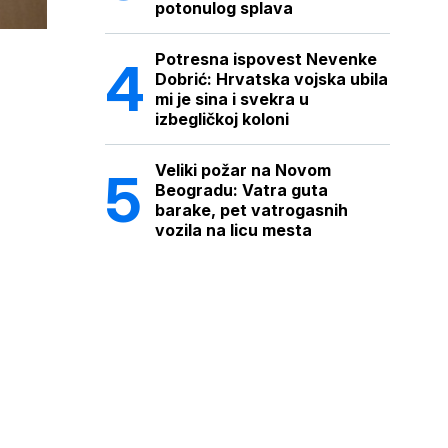
potonulog splava
Potresna ispovest Nevenke
Dobrić: Hrvatska vojska ubila
mi je sina i svekra u
izbegličkoj koloni
Veliki požar na Novom
Beogradu: Vatra guta
barake, pet vatrogasnih
vozila na licu mesta