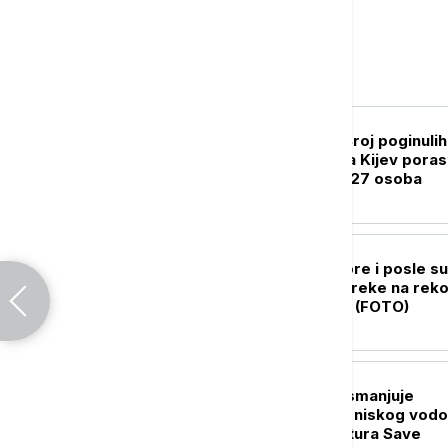
Evropa
EVROPA
RAT U UKRAJINI Broj poginulih
ruskom napadu na Kijev poras
na 14, povređeno 27 osoba
EVROPA
Satelitski snimci pre i posle su
Glavne evropske reke na rek
niskom vodostaju (FOTO)
EVROPA
Nuklearka Krško smanjuje
proizvodnju zbog niskog vodo
i visokih temperatura Save