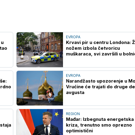
EVROPA
 u
Krvavi pir u centru Londona: 
tao
nožem izbola četvoricu
muškaraca, svi završili u bolni
EVROPA
še:
Narandžasto upozorenje u Mo
ordno
Vrućine će trajati do druge d
avgusta
REGION
Mađar: Izbegnuta energetska
staja
kriza, trenutno smo oprezno
optimistični