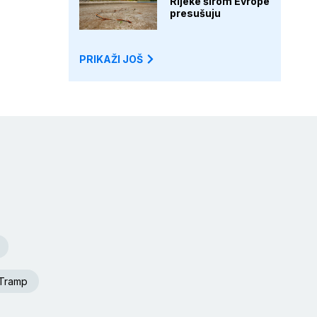
Rijeke širom Evrope
presušuju
PRIKAŽI JOŠ
 Tramp