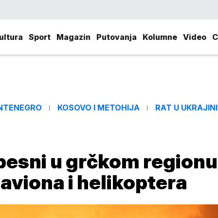
ultura
Sport
Magazin
Putovanja
Kolumne
Video
C
NTENEGRO
KOSOVO I METOHIJA
RAT U UKRAJINI
 besni u grčkom regionu
 aviona i helikoptera