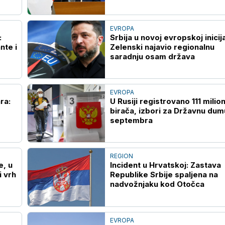
EVROPA
:
Srbija u novoj evropskoj inicija
nte i
Zelenski najavio regionalnu
saradnju osam država
EVROPA
ra:
U Rusiji registrovano 111 milio
birača, izbori za Državnu dum
septembra
REGION
e, u
Incident u Hrvatskoj: Zastava
i vrh
Republike Srbije spaljena na
nadvožnjaku kod Otočca
EVROPA