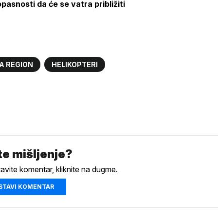
asnosti da će se vatra približiti
A REGION
HELIKOPTERI
e mišljenje?
tavite komentar, kliknite na dugme.
STAVI KOMENTAR