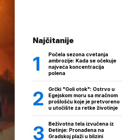
Najčitanije
Počela sezona cvetanja
ambrozije: Kada se očekuje
najveća koncentracija
polena
Grčki "Goli otok": Ostrvo u
Egejskom moru sa mračnom
prošlošću koje je pretvoreno
u utočište za retke životinje
Beživotna tela izvučena iz
Đetinje: Pronađena na
Gradskoj plaži u blizini