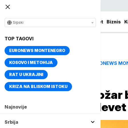
Srpski
Srbija
Evropa
Svet
Biznis
K
Srpski
TOP TAGOVI
EURONEWS MONTENEGRO
KOSOVO I METOHIJA
EURONEWS MO
TOP TAGOVI
RAT U UKRAJINI
Naslovna
Evropa
KRIZA NA BLISKOM ISTOKU
Veliki šumski požar
Ahaja, gasi ga devet
Najnovije
Srbija