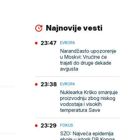
Najnovije vesti
23:47
EVROPA
Narandžasto upozorenje
u Moskvi: Vrućine će
trajati do druge dekade
avgusta
23:38
EVROPA
Nuklearka Krško smanjuje
proizvodnju zbog niskog
vodostaja i visokih
temperatura Save
23:29
FOKUS
SZO: Najveća epidemija
ebole u istoriji DR Konga