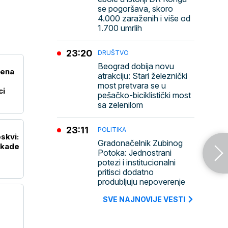
se pogoršava, skoro
4.000 zaraženih i više od
1.700 umrlih
23:20
DRUŠTVO
Beograd dobija novu
Žena
atrakciju: Stari železnički
most pretvara se u
ci
pešačko-biciklistički most
sa zelenilom
23:11
POLITIKA
skvi:
Gradonačelnik Zubinog
ekade
Potoka: Jednostrani
potezi i institucionalni
pritisci dodatno
produbljuju nepoverenje
SVE NAJNOVIJE VESTI