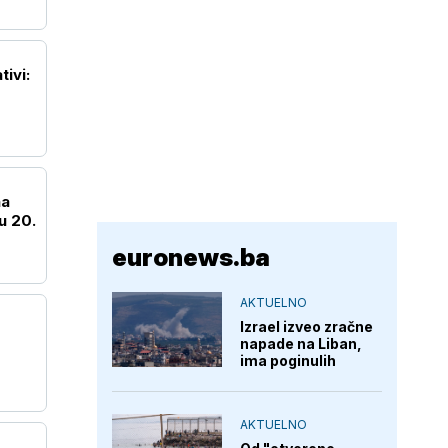
tivi:
na
u 20.
euronews.ba
AKTUELNO
Izrael izveo zračne
napade na Liban,
ima poginulih
AKTUELNO