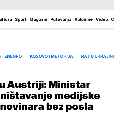
ultura
Sport
Magazin
Putovanja
Kolumne
Video
C
NTENEGRO
KOSOVO I METOHIJA
RAT U UKRAJINI
 Austriji: Ministar
ništavanje medijske
 novinara bez posla