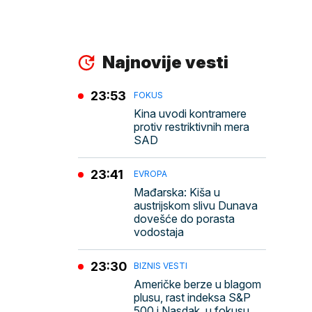
Najnovije vesti
23:53
FOKUS
Kina uvodi kontramere
protiv restriktivnih mera
SAD
23:41
EVROPA
Mađarska: Kiša u
austrijskom slivu Dunava
dovešće do porasta
vodostaja
23:30
BIZNIS VESTI
Američke berze u blagom
plusu, rast indeksa S&P
500 i Nasdak, u fokusu