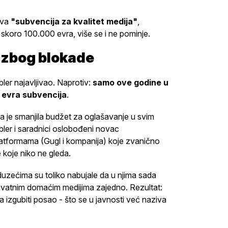
ova
"subvencija za kvalitet medija"
,
skoro 100.000 evra, više se i ne pominje.
a zbog blokade
er najavljivao. Naprotiv:
samo ove godine u
 evra subvencija
.
a je smanjila budžet za oglašavanje u svim
ler i saradnici oslobođeni novac
tformama (Gugl i kompanija) koje zvanično
e koje niko ne gleda.
duzećima su toliko nabujale da u njima sada
rivatnim domaćim medijima zajedno. Rezultat:
a izgubiti posao - što se u javnosti već naziva