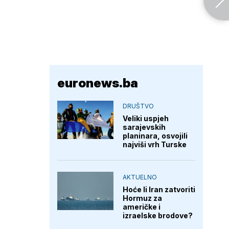
euronews.ba
DRUŠTVO
Veliki uspjeh
sarajevskih
planinara, osvojili
najviši vrh Turske
AKTUELNO
Hoće li Iran zatvoriti
Hormuz za
američke i
izraelske brodove?