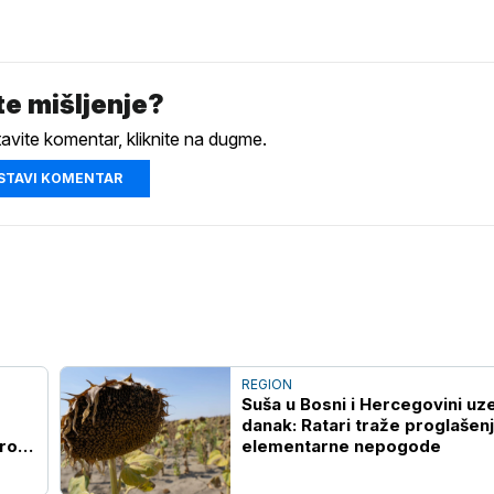
e mišljenje?
tavite komentar, kliknite na dugme.
STAVI KOMENTAR
REGION
Suša u Bosni i Hercegovini uz
danak: Ratari traže proglašen
brod
elementarne nepogode