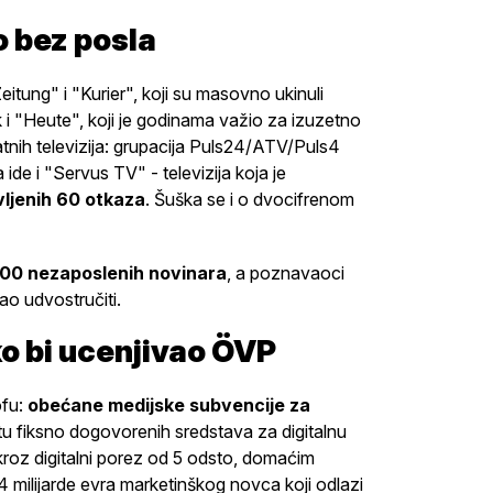
o bez posla
eitung" i "Kurier", koji su masovno ukinuli
k i "Heute", koji je godinama važio za izuzetno
ivatnih televizija: grupacija Puls24/ATV/Puls4
 ide i "Servus TV" - televizija koja je
vljenih 60 otkaza
. Šuška se i o dvocifrenom
000 nezaposlenih novinara
, a poznavaoci
ao udvostručiti.
ko bi ucenjivao ÖVP
ofu:
obećane medijske subvencije za
latu fiksno dogovorenih sredstava za digitalnu
 kroz digitalni porez od 5 odsto, domaćim
 milijarde evra marketinškog novca koji odlazi