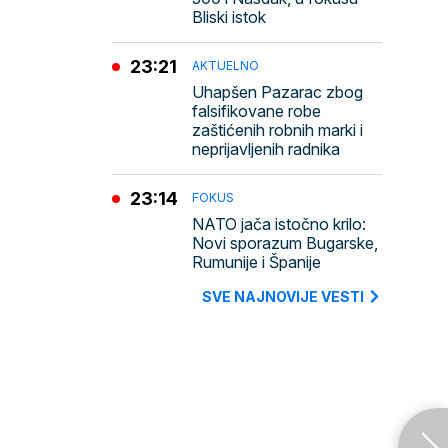
Bliski istok
23:21
AKTUELNO
Uhapšen Pazarac zbog
falsifikovane robe
zaštićenih robnih marki i
neprijavljenih radnika
23:14
FOKUS
NATO jača istočno krilo:
Novi sporazum Bugarske,
Rumunije i Španije
SVE NAJNOVIJE VESTI