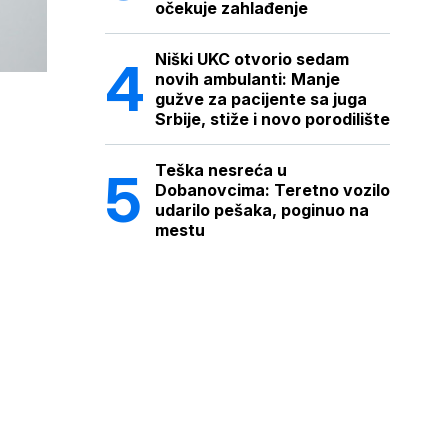
očekuje zahlađenje
Niški UKC otvorio sedam
novih ambulanti: Manje
gužve za pacijente sa juga
Srbije, stiže i novo porodilište
Teška nesreća u
Dobanovcima: Teretno vozilo
udarilo pešaka, poginuo na
mestu