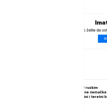
Komentari (
0
)
Imat
Ukoliko želite da os
O
Evropa
EVROPA
RAT U UKRAJINI U ruskim
napadima pogođene nemačke
kompanije u Ukrajini i teretni 
u Crnom moru