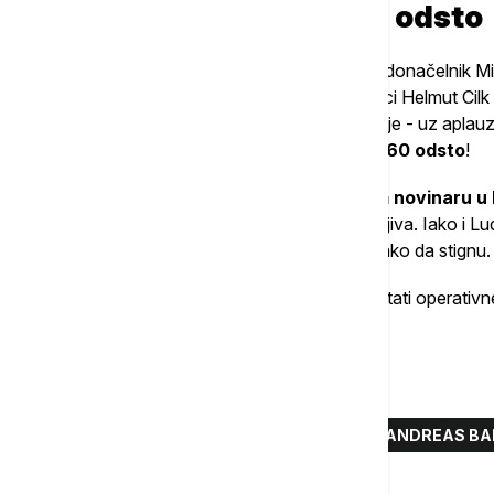
Beč reže budžet za 60 odsto
Najveća katastrofa preti Beču, gde se gradonačelnik M
medijske scene, koju su njegovi prethodnici Helmut Cilk
Samo u prvoj polovini ove godine, Ludvig je - uz apla
izdvajanja grada za medije za više od 60 odsto
!
Dugoročno, to znači da
svakom drugom novinaru u B
nekada cvetajući medijski centar je nemerljiva. Iako i Lud
stalno obećava nove subvencije, one nikako da stignu.
Pitanje je samo kada će te subvencije postati operativne
medij i novinar...
Više o...
NOVINARI
MEDIJI U AUSTRIJI
ANDREAS BA