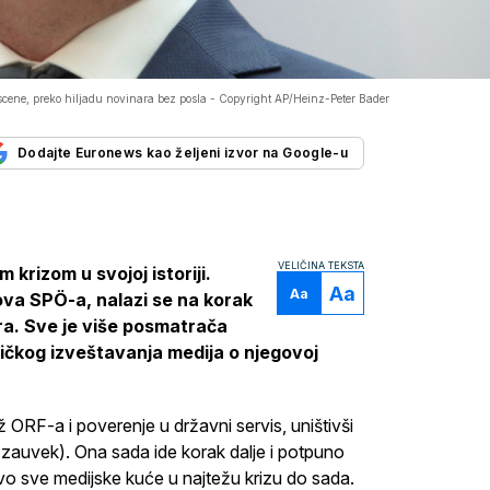
 scene, preko hiljadu novinara bez posla -
Copyright AP/Heinz-Peter Bader
Dodajte Euronews kao željeni izvor na Google-u
VELIČINA TEKSTA
krizom u svojoj istoriji.
Aa
Aa
ova SPÖ-a, nalazi se na korak
ra. Sve je više posmatrača
itičkog izveštavanja medija o njegovoj
ORF-a i poverenje u državni servis, uništivši
 zauvek). Ona sada ide korak dalje i potpuno
tovo sve medijske kuće u najtežu krizu do sada.