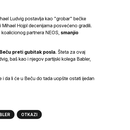
ihael Ludvig postavlja kao "grobar" bečke
 i Mihael Hojpl decenijama posvećeno gradili.
uz koalicionog partnera NEOS,
smanjio
eču preti gubitak posla
. Šteta za ovaj
vig, baš kao i njegov partijski kolega Babler,
 i da li će u Beču do tada uopšte ostati ijedan
BLER
OTKAZI