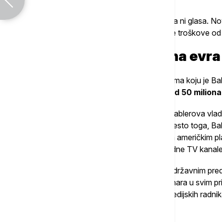
Od ostalih "velikih obećanja" nema ni traga ni glasa. N
najavljena uz veliku pompu i konsultantske troškove od 
Medijima fali 50 miliona evr
Nema govora o povećanju podrške medijima koju je Babl
medijskim budžetima nedostaje više od 50 miliona
Istovremeno sa stopiranjem subvencija, Bablerova vlad
medijima na manje od 10 miliona evra. Umesto toga, Bab
"upumpavaju" u masovno oglašavanje na američkim pla
kritikuju, ili ga troše na partijsko-propagandne TV kanal
PR službe u ministarstvima, pokrajinama i državnim pre
radi više PR stručnjaka nego što ima novinara u svim p
Ove godine će više od 1.000 novinara i medijskih radnik
"
Bablerovim masakrom"
.