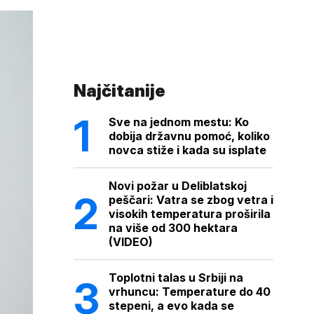
Najčitanije
Sve na jednom mestu: Ko
dobija državnu pomoć, koliko
novca stiže i kada su isplate
Novi požar u Deliblatskoj
peščari: Vatra se zbog vetra i
visokih temperatura proširila
na više od 300 hektara
(VIDEO)
Toplotni talas u Srbiji na
vrhuncu: Temperature do 40
stepeni, a evo kada se