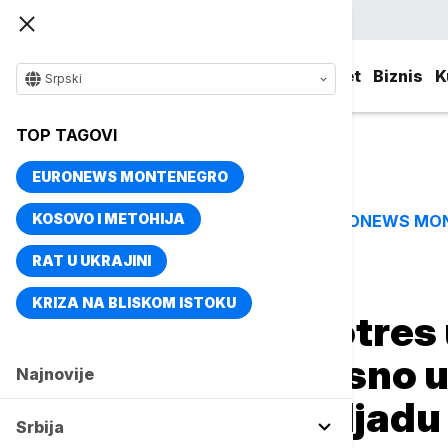
Srpski
Srbija
Evropa
Svet
Biznis
K
Srpski
TOP TAGOVI
EURONEWS MONTENEGRO
KOSOVO I METOHIJA
EURONEWS MO
TOP TAGOVI
RAT U UKRAJINI
Naslovna
Evropa
KRIZA NA BLISKOM ISTOKU
Medijski zemljotres u
optužen za svesno u
Najnovije
scene, preko hiljadu
Srbija