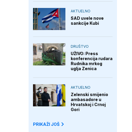
AKTUELNO
SAD uvele nove
sankcije Kubi
DRUŠTVO
UŽIVO: Press
konferencija rudara
Rudnika mrkog
uglja Zenica
AKTUELNO
Zelenski smijenio
ambasadore u
Hrvatskoj i Crnoj
Gori
PRIKAŽI JOŠ