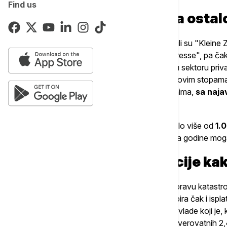
Find us
Više od 1.000 novinara ostal
Prvi udar u sektoru štampanih medija osetili su "Kleine Z
radna mesta, a sledili su ih "Standard", "Presse", pa ča
profitabilan list. Još dramatičnije je stanje u sektoru pr
morala je da otpusti
45 zaposlenih
, a njihovim stopama
donedavno "plivala" u Matešicovim milionima,
sa naja
broju otkaza čak i na kanalu "Sky".
Početkom 2026. godine u Austriji je već bilo više od
1.
prilika upozoravaju da bi se taj broj do kraja godine mog
Babler blokira subvencije ka
Činjenica je da je ministar medija izazvao pravu katastr
tekuću godinu su blokirane
. Babler stopira čak i isp
transformaciju. Reč je o projektu Kurcove vlade koji je,
medijima trebalo da nadoknadi odliv od neverovatnih 2,4