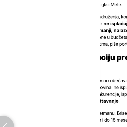
američkim tehnološkim gigantima poput Gugla i Mete.
Umesto da, kako zahtevaju sva medijska udruženja, ko
digitalnog poreza podeli medijima,
ministar ne isplaću
predvidela.
Brojni mediji, pre svega oni manji, nal
za transformaciju pretvorio u sredstvo ucene u budžets
samo ako mu ÖVP popusti u drugim oblastima, piše por
Subvencije za distribuciju p
meseci
I ostale subvencije koje je Babler gromoglasno obećav
koje su od vitalnog značaja za opstanak novina, ne ispla
tržišnim pravilima i pravom EU o zaštiti konkurencije, is
mu se ne dopada njihovo kritičko izveštavanje
.
Bez poštovanja EU propisa o jednakom tretmanu, Brisel 
mogle završiti u postupku provere koji traje i do 18 mes
najmanje godinu i po dana.