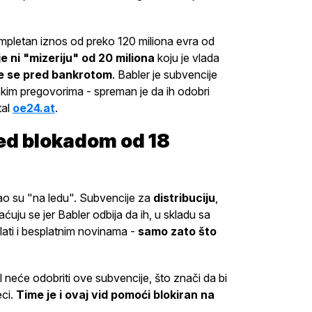
mpletan iznos od preko 120 miliona evra od
je ni "mizeriju" od 20 miliona
koju je vlada
aze se pred bankrotom
. Babler je subvencije
kim pregovorima - spreman je da ih odobri
tal
oe24.at
.
red blokadom od 18
ao su "na ledu". Subvencije za
distribuciju
,
ćuju se jer Babler odbija da ih, u skladu sa
plati i besplatnim novinama -
samo zato što
neće odobriti ove subvencije, što znači da bi
eci.
Time je i ovaj vid pomoći blokiran na