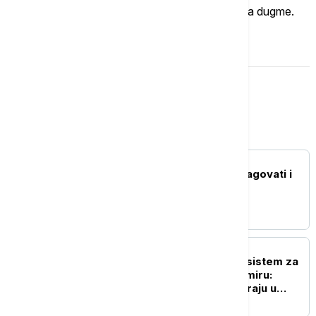
Ukoliko želite da ostavite komentar, kliknite na dugme.
OSTAVI KOMENTAR
Magazin
ŽIVOT
Ubod stršljena: Kako reagovati i
mere prve pomoći
NAUKA
Ruski naučnici razvijaju sistem za
odlaganje otpada u svemiru:
Smeće na -30°C pretvaraju u
vodu za biljke