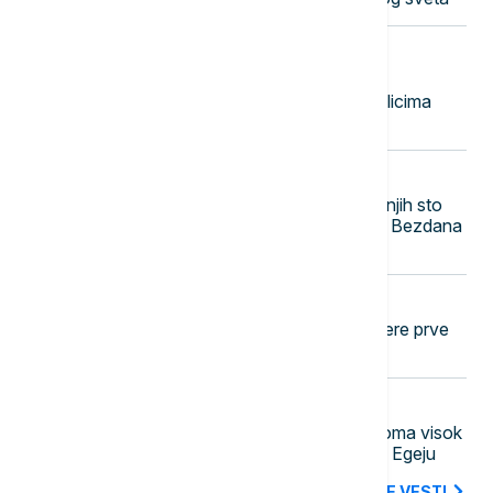
11:35
POLITIKA
Vučić o sastanku sa Zelenskim:
Razgovaraćemo i o konkretnim oblicima
saradnje u narednom periodu
11:34
DRUŠTVO
Dunav na najnižem nivou u poslednjih sto
godina: Obustavljena plovidba kod Bezdana
- ugroženi energetika i logistika
11:26
ŽIVOT
Ubod stršljena: Kako reagovati i mere prve
pomoći
11:19
EVROPA
Grčka civilna zaštita upozorila: Veoma visok
rizik od požara na Kritu i severnom Egeju
SVE NAJNOVIJE VESTI