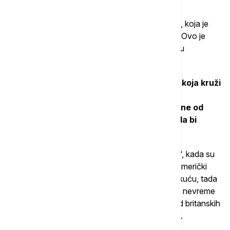
još jedna prostorija ispod.
"Nalazimo se odmah pored tzv. Dvorane statua, koja je
nekada bila glavna sala Predstavničkog doma... Ovo je
samo jedan primer nekih od malih skrivenih tajni u
Kongresu“, rekao je Mur.
Kongresmen je dodao da su, prema legendi koja kruži
među osobljem zgrade Kongresa, upravo
te stepenice ispod Linkolnove sobe korišćene od
strane britanskih vojnika tokom rata 1812. da bi
zapalili zgradu.
Taj događaj poznat je kao "Paljenje Vašingtona“, kada su
britanski vojnici u avgustu 1814. godine zapalili američki
Kongres, zgradu mornarice u Vašingtonu i Belu kuću, tada
zvanu Predsednička rezidencija, pre nego što je nevreme
ugasilo vatru, a vojska pozvana da brani grad od britanskih
snaga. Rat 1812. godine završen je 1815. godine.