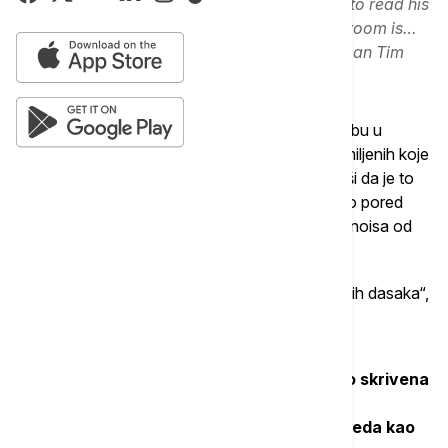
House, he sat by the fireplace in this room to read his
letters, but the most interesting part of the room is…
pic.twitter.com/hp36jfQrk4
— Congressman Tim
Moore (@RepTimMooreNC)
May 9, 2025
Mur je gledaoce proveo kroz tzv. Linkolnovu sobu u
Kongresu, za koju je rekao da mu je jedna od omiljenih koje
pokazuje posetiocima Vašingtona, napomenuvši da je to
mesto gde je predsednik Abraham Linkoln sedeo pored
kamina i čitao pisma dok je bio kongresmen iz Ilinoisa od
1847. do 1849. godine.
"Ali najzanimljiviji deo sobe nalazi se ispod podnih dasaka“,
napisao je Mur na mreži X.
Republikanac iz Severne Karoline je otvorio skrivena
vrata u podu, otkrivši prašnjave i prastare
stepenice koja su vodile ka nečemu što izgleda kao