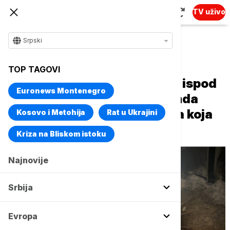
TV uživo
Srpski
Naslovna
Magazin
Istorija
TOP TAGOVI
Šta se krije u tajnom prolazu ispod
Euronews Montenegro
američkog Kongresa? Legenda
kaže da je tuda prošla vojska koja
Kosovo i Metohija
Rat u Ukrajini
ga je spalila (VIDEO)
Kriza na Bliskom istoku
Najnovije
Srbija
Evropa