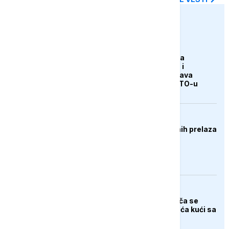
euronews.ba
AKTUELNO
Erdogan: Sporazum sa
Saudijskom Arabijom i
Pakistanom ne ugrožava
članstvo Turske u NATO-u
DRUŠTVO
Gužve na više graničnih prelaza
FOKUS
Tijelo indijskog penjača se
nakon tri decenije vraća kući sa
Everesta