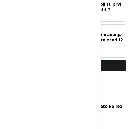
tokom letnjih vrućina: Koji su prvi
simptomi i kako se zaštititi?
ŽIVOT
Naočare za gledanje pomračenja
Sunca gotovo rasprodate pred 12.
avgust
PRIKAŽI JOŠ
Najčitanije
Objavljene nove cene goriva: Poznato koliko
će koštati benzin i dizel