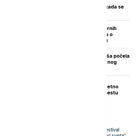
Toplotni talas u Srbiji na vrhuncu:
Temperature do 40 stepeni, a evo kada se
očekuje zahlađenje
"Nisam izneo ništa novo sem nespornih
činjenica": Lučić za Euronews Srbija o
zabrani ulaska na Kosovo i Metohiju
Stiže dugo očekivano osveženje: Kiša počela
da pada u Beogradu posle višednevnog
toplotnog talasa (VIDEO, FOTO)
Teška nesreća u Dobanovcima: Teretno
vozilo udarilo pešaka, poginuo na mestu
Najnovije vesti
11:41
AKTUELNO IZ KULTURE
Jubilarni 10. Nišvil teatar: Počinje festival
pod sloganom "Teatar uznemirenog sveta"