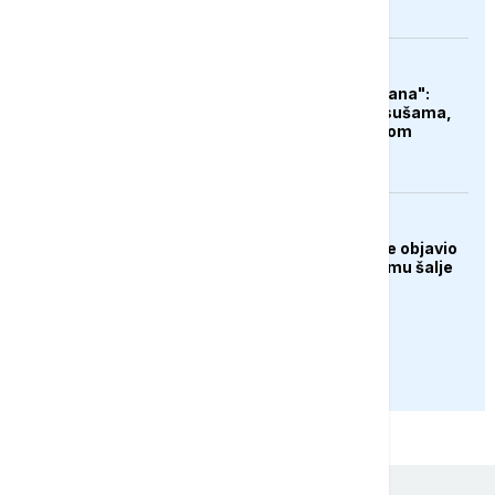
ZANIMLJIVOSTI
"Čudovište iz dva okeana":
Super El Ninjo prijeti sušama,
poplavama i glađu širom
svijeta
AKTUELNO
Predsjednik Kolumbije objavio
rat kartelima, Trump mu šalje
milijardu dolara
PRIKAŽI JOŠ