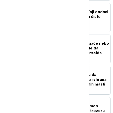
ZDRAVLJE
Istina o suplementima: Koji dodaci
ishrani pomažu, a koji su čisto
bacanje para
NAUKA
"Zvezde padalice" obasjaće nebo
narednih dana: Kako i gde da
posmatrate spektakl Perseida
(VIDEO)
ZDRAVLJE
Možete da jedete više, a da
mršavite: Kako veganska ishrana
pomaže u gubitku telesnih masti
ŽIVOT
Ko je misteriozna "Pokemon
princeza": Jolina Žizel u trezoru