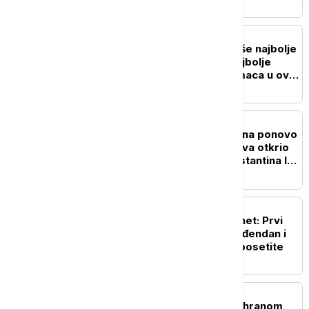
ŽIVOT
Umetnički pogled na naše najbolje
prijatelje: Pogledajte najbolje
fotografije kućnih ljubimaca u ovoj
godini
ISTORIJA
Istorija stara 1.700 godina ponovo
vidljiva: Nizak nivo Dunava otkrio
most rimskog cara Konstantina I u
Bugarskoj
TEHNOLOGIJA
Dan kada je rođen internet: Prvi
sajt u istoriji slavi 35. rođendan i
još uvek možete da ga posetite
ZDRAVLJE
Povećani rizici trovanja hranom