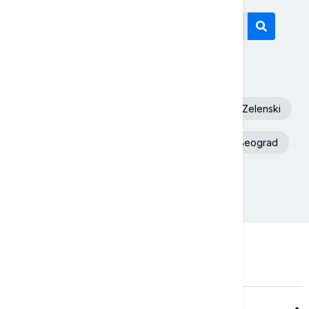
Današnji tagovi
Euronews Srbija
Dunav
Volodimir Zelenski
Toplotni talas
Aleksandar Vučić
Beograd
Ukrajina
Požar
Teme