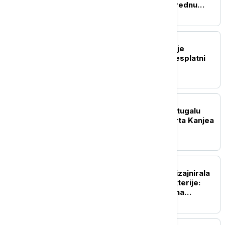
čuva kolekciju kartica vrednu
preko sto hiljada evra
TEHNOLOGIJA
OpenAI ukida ograničenje
tekstualnih poruka za besplatni
ChatGPT
POZNATI
Ambasada Izraela u Portugalu
traži otkazivanje koncerta Kanjea
Vesta
ZDRAVLJE
Veštačka inteligencija dizajnirala
viruse koji napadaju bakterije:
Stručnjaci upozoravaju na
potencijalne rizike