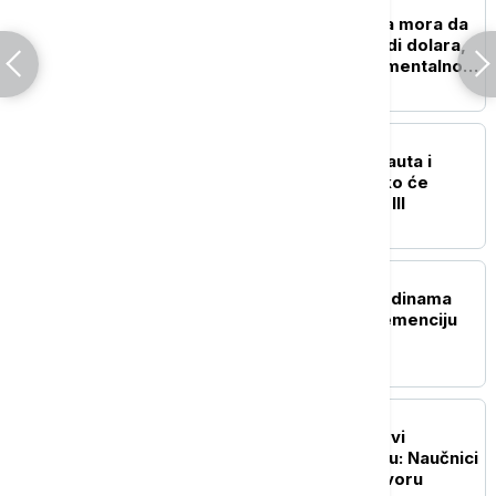
TEHNOLOGIJA
Istorijska presuda: Meta mora da
plati više od pola milijardi dolara,
zbog štete koju nanosi mentalnom
zdravlju dece
NAUKA
Tri rakete, četiri astronauta i
povratak na Mesec: Kako će
izgledati misija Artemis III
ZDRAVLJE
Tri navike u srednjim godinama
koje mogu da odlože demenciju
za čak 13 godina
NAUKA
Pronađeni mogući tragovi
drevnog života na Marsu: Naučnici
sve bliže velikom odgovoru