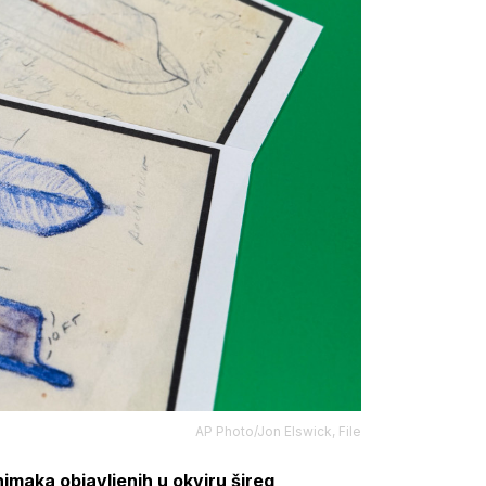
AP Photo/Jon Elswick, File
nimaka objavljenih u okviru šireg