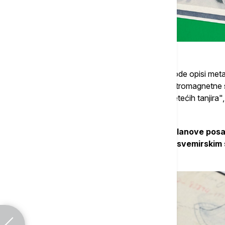
U izveštajima se, kako piše Dejli mejl, navode opisi me
zvuka, dostižu velike brzine i utiču na elektromagnetne 
pronalaska ostataka navodno srušenih "letećih tanjira",
metali sa mikroskopskim sferama.
"Neki svedoci prijavili su da su videli članove posad
jedanog metra, obučene u odela nalik svemirskim 
dokumentu FBI.