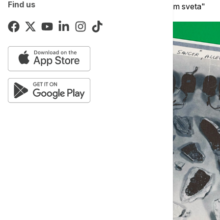
Find us
period "najvećeg broja viđenja NLO-a širom sveta"