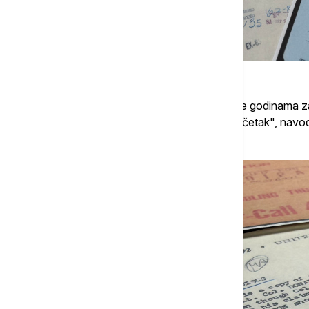
Kongresmen iz Tenesija Tim Berčet, koji se godinama z
je na društvenoj mreži X da je "ovo tek početak", navod
postoje bile netačne.