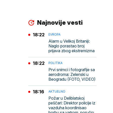
Najnovije vesti
18:22
EVROPA
Alarm u Velikoj Britaniji:
Naglo porastao broj
prijava zbog ekstremizma
18:22
POLITIKA
Prvi snimci i fotografije sa
aerodroma: Zelenski u
Beogradu (FOTO, VIDEO)
18:16
AKTUELNO
Požar u Deliblatskoj
peščari: Direktor policije iz
vazduha koordinisao
borbu sa vatrom, poručio,