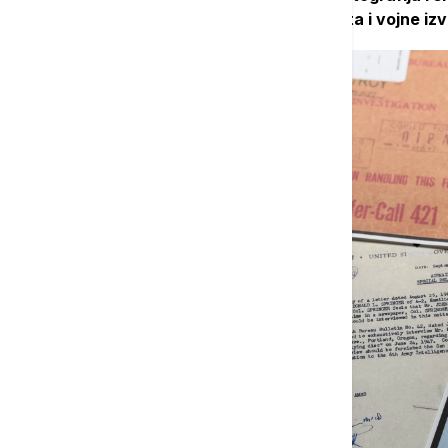
programa deklasifikacije, koji obuhvata i vojne iz