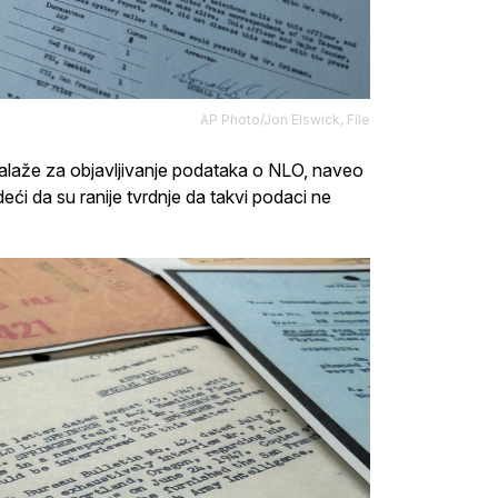
AP Photo/Jon Elswick, File
alaže za objavljivanje podataka o NLO, naveo
eći da su ranije tvrdnje da takvi podaci ne