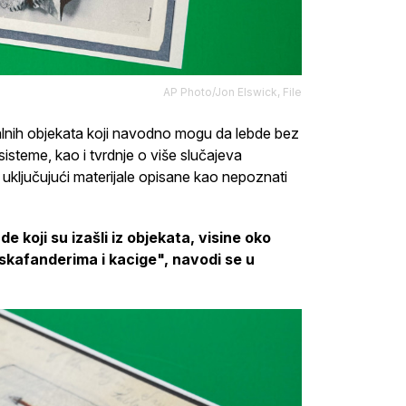
AP Photo/Jon Elswick, File
talnih objekata koji navodno mogu da lebde bez
sisteme, kao i tvrdnje o više slučajeva
 uključujući materijale opisane kao nepoznati
e koji su izašli iz objekata, visine oko
skafanderima i kacige", navodi se u