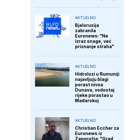
AKTUELNO
Bjelorusija
zabranila
Euronews: "Ne
izraz snage, već
priznanje straha"
AKTUELNO
Hidrolozi u Rumuniji
najavljuju blagi
porast nivoa
Dunava, vodostaj
rijeke porastao u
Mađarskoj
AKTUELNO
Christian Eccher za
Euronews iz
Zaporožja: "Grad