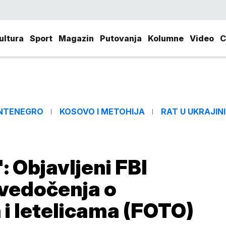
ultura
Sport
Magazin
Putovanja
Kolumne
Video
C
NTENEGRO
KOSOVO I METOHIJA
RAT U UKRAJINI
: Objavljeni FBI
svedočenja o
 i letelicama (FOTO)