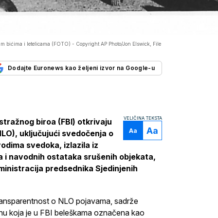
nim bićima i letelicama (FOTO) -
Copyright AP Photo/Jon Elswick, File
Dodajte Euronews kao željeni izvor na Google-u
VELIČINA TEKSTA
tražnog biroa (FBI) otkrivaju
Aa
Aa
NLO), uključujući svedočenja o
odima svedoka, izlazila iz
la i navodnih ostataka srušenih objekata,
ministracija predsednika Sjedinjenih
a transparentnost o NLO pojavama, sadrže
odinu koja je u FBI beleškama označena kao