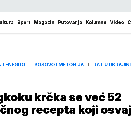
ultura
Sport
Magazin
Putovanja
Kolumne
Video
C
NTENEGRO
KOSOVO I METOHIJA
RAT U UKRAJINI
koku krčka se već 52
čnog recepta koji osva