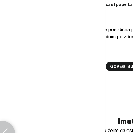
Madridski poslastičari napravili kolač u čast pape L
Vatikana
Stručnjaci za bezbednost hrane navode da porodična p
hlađenja održava proces u okvirima bezbednim po zdrav
Više o...
GASTRONOMIJA
GOVEĐA SUPA
GOVEĐI B
VEČNA SUPA
TAJLAND
Komentari (
0
)
Imat
Ukoliko želite da os