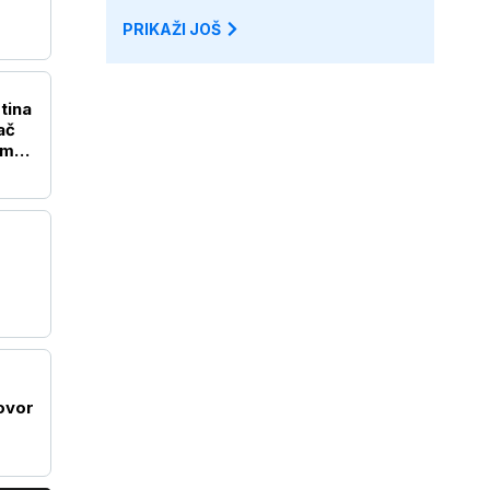
PRIKAŽI JOŠ
tina
ač
em
govor