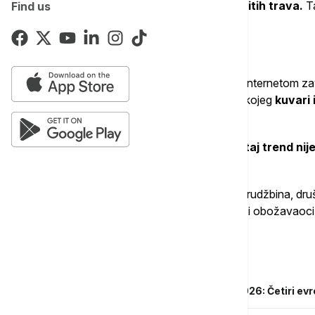
ribljeg sosa, soja-sosa i kineskih lekovitih trava.
Ta
Find us
receptu, a više na nasleđenom instinktu.
"Ukus je naše nasleđe", kaže on.
Priča o restoranu stiže u trenutku kada je interneto
(forever soup ili perpetual stew), u okviru kojeg
kuvari 
gulašima koji se krčkaju veoma dugo.
U restoranu "Wattana Panich", međutim,
taj trend ni
posao.
Goveđa supa sa rezancima čini većinu narudžbina, dru
odsto u poslednjih pet godina, a posetioci i obožavaoci
"apsolutni pogodak".
Povezane vesti
Top 10 najboljih gastro destinacija u 2026: Četiri e