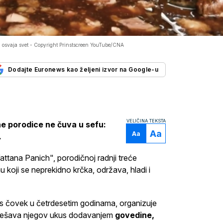
 osvaja svet -
Copyright Prinstscreen YouTube/CNA
Dodajte Euronews kao željeni izvor na Google-u
VELIČINA TEKSTA
e porodice ne čuva u sefu:
Aa
Aa
.
attana Panich", porodičnoj radnji treće
koji se neprekidno krčka, održava, hladi i
s čovek u četrdesetim godinama, organizuje
odešava njegov ukus dodavanjem
govedine,