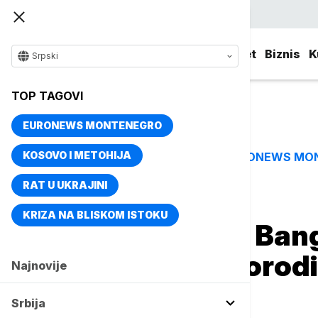
Srpski
Srbija
Evropa
Svet
Biznis
K
Srpski
TOP TAGOVI
EURONEWS MONTENEGRO
KOSOVO I METOHIJA
EURONEWS MO
TOP TAGOVI
RAT U UKRAJINI
Naslovna
Magazin
Život
KRIZA NA BLISKOM ISTOKU
"Večna supa" u Bang
godine: Tajna porodi
Najnovije
svet
Srbija