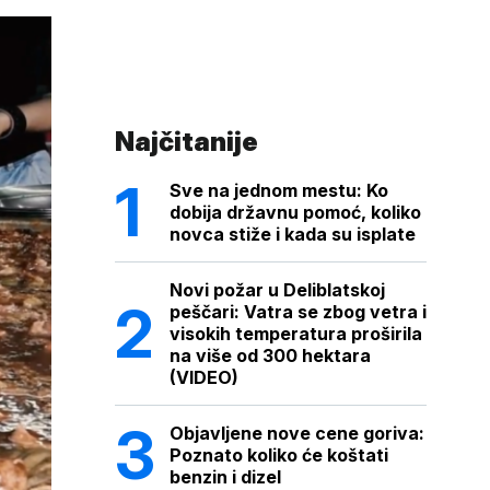
Najčitanije
Sve na jednom mestu: Ko
dobija državnu pomoć, koliko
novca stiže i kada su isplate
Novi požar u Deliblatskoj
peščari: Vatra se zbog vetra i
visokih temperatura proširila
na više od 300 hektara
(VIDEO)
Objavljene nove cene goriva:
Poznato koliko će koštati
benzin i dizel