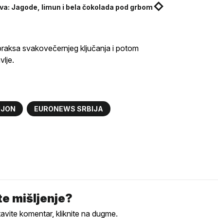
ava: Jagode, limun i bela čokolada pod grbom
raksa svakovečernjeg ključanja i potom
lje.
UJON
EURONEWS SRBIJA
e mišljenje?
tavite komentar, kliknite na dugme.