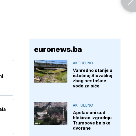
euronews.ba
AKTUELNO
Vanredno stanje u
istočnoj Slovačkoj
ni
zbog nestašice
vode za piće
AKTUELNO
ala
Apelacioni sud
blokirao izgradnju
Trumpove balske
dvorane