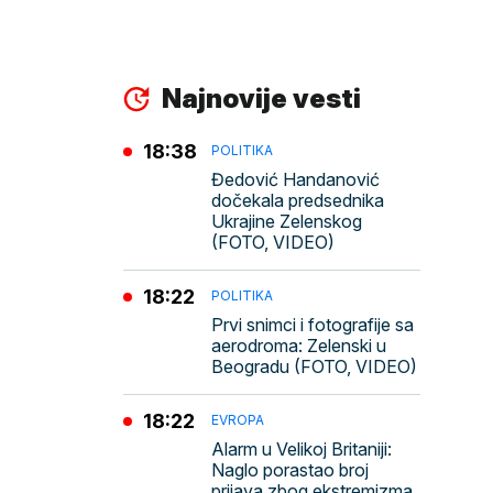
Najnovije vesti
18:38
POLITIKA
Đedović Handanović
dočekala predsednika
Ukrajine Zelenskog
(FOTO, VIDEO)
18:22
POLITIKA
Prvi snimci i fotografije sa
aerodroma: Zelenski u
Beogradu (FOTO, VIDEO)
18:22
EVROPA
Alarm u Velikoj Britaniji:
Naglo porastao broj
prijava zbog ekstremizma