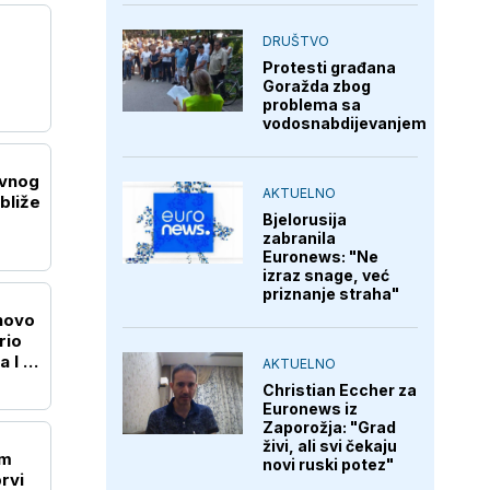
DRUŠTVO
Protesti građana
Goražda zbog
problema sa
vodosnabdijevanjem
evnog
AKTUELNO
bliže
Bjelorusija
zabranila
Euronews: "Ne
izraz snage, već
priznanje straha"
onovo
rio
 I u
AKTUELNO
Christian Eccher za
Euronews iz
Zaporožja: "Grad
živi, ali svi čekaju
om
novi ruski potez"
prvi