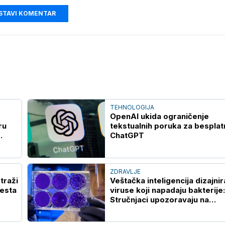
STAVI KOMENTAR
TEHNOLOGIJA
OpenAI ukida ograničenje
ru
tekstualnih poruka za besplat
ChatGPT
ZDRAVLJE
traži
Veštačka inteligencija dizajnir
Vesta
viruse koji napadaju bakterije:
Stručnjaci upozoravaju na
potencijalne rizike