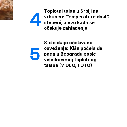
Toplotni talas u Srbiji na
vrhuncu: Temperature do 40
stepeni, a evo kada se
očekuje zahlađenje
Stiže dugo očekivano
osveženje: Kiša počela da
pada u Beogradu posle
višednevnog toplotnog
talasa (VIDEO, FOTO)