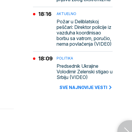
18:16
AKTUELNO
Požar u Deliblatskoj
peščari: Direktor policije iz
vazduha koordinisao
borbu sa vatrom, poručio,
nema povlačenja (VIDE0)
18:09
POLITIKA
Predsednik Ukrajine
Volodimir Zelenski stigao u
Srbiju (VIDEO)
SVE NAJNOVIJE VESTI