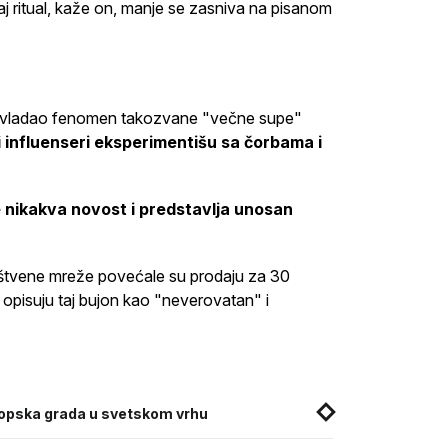
j ritual, kaže on, manje se zasniva na pisanom
m zavladao fenomen takozvane "večne supe"
i influenseri eksperimentišu sa čorbama i
je nikakva novost i predstavlja unosan
štvene mreže povećale su prodaju za 30
 opisuju taj bujon kao "neverovatan" i
vropska grada u svetskom vrhu