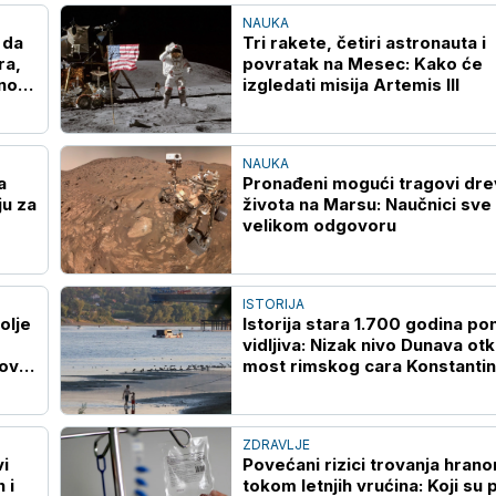
NAUKA
 da
Tri rakete, četiri astronauta i
ra,
povratak na Mesec: Kako će
lnom
izgledati misija Artemis III
NAUKA
a
Pronađeni mogući tragovi dr
u za
života na Marsu: Naučnici sve 
velikom odgovoru
ISTORIJA
olje
Istorija stara 1.700 godina p
vidljiva: Nizak nivo Dunava otk
 ovoj
most rimskog cara Konstantina
Bugarskoj
ZDRAVLJE
vi
Povećani rizici trovanja hran
 i
tokom letnjih vrućina: Koji su 