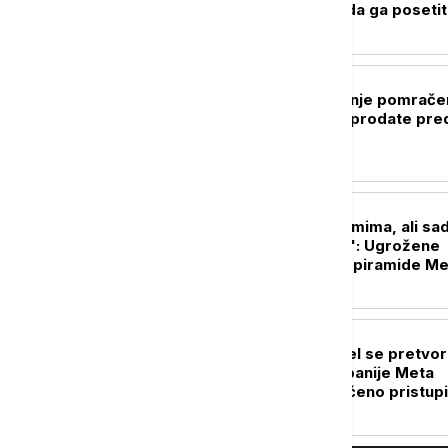
još uvek možete da ga poseti
ŽIVOT
Naočare za gledanje pomrače
Sunca gotovo rasprodate pred
avgust
ISTORIJA
Opstajale milenijumima, ali sa
preti "katastrofa": Ugrožene
drevne sudanske piramide M
TEHNOLOGIJA
Još jedan AI model se pretvor
hakera: Alat kompanije Meta
greškom neovlašćeno pristup
podacima druge kompanije