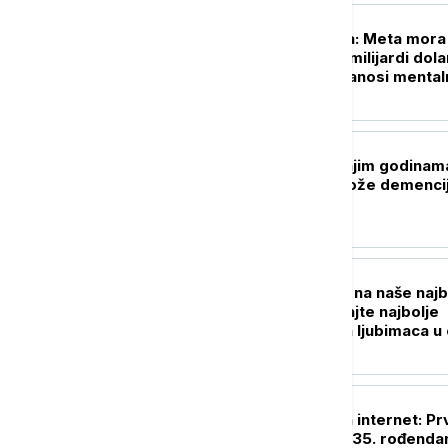
TEHNOLOGIJA
Istorijska presuda: Meta mora
plati više od pola milijardi dola
zbog štete koju nanosi menta
zdravlju dece
ZDRAVLJE
Tri navike u srednjim godinam
koje mogu da odlože demencij
čak 13 godina
ŽIVOT
Umetnički pogled na naše najb
prijatelje: Pogledajte najbolje
fotografije kućnih ljubimaca u
godini
TEHNOLOGIJA
Dan kada je rođen internet: Pr
sajt u istoriji slavi 35. rođendan