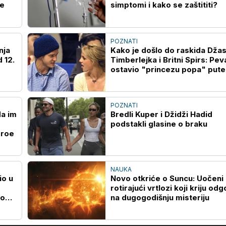
te
simptomi i kako se zaštititi?
POZNATI
nja
Kako je došlo do raskida Džas
 12.
Timberlejka i Britni Spirs: Pev
ostavio "princezu popa" put
SMS poruke
POZNATI
da im
Bredli Kuper i Džidži Hadid
podstakli glasine o braku
eroe
NAUKA
io u
Novo otkriće o Suncu: Uočeni
rotirajući vrtlozi koji kriju od
io
na dugogodišnju misteriju