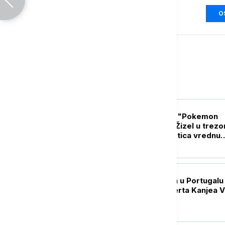
O
Magazin
ŽIVOT
Ko je misteriozna "Pokemon
princeza": Jolina Žizel u trezo
čuva kolekciju kartica vrednu
preko sto hiljada evra
POZNATI
Ambasada Izraela u Portugalu 
otkazivanje koncerta Kanjea 