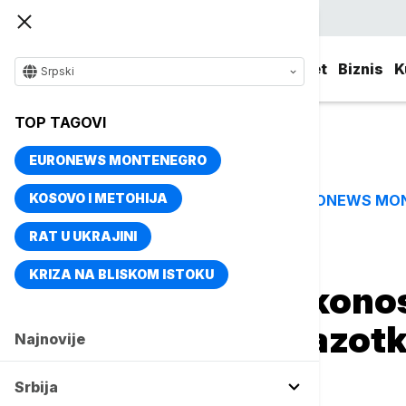
Srpski
Srbija
Evropa
Svet
Biznis
K
Srpski
TOP TAGOVI
EURONEWS MONTENEGRO
KOSOVO I METOHIJA
EURONEWS MO
TOP TAGOVI
RAT U UKRAJINI
Naslovna
Magazin
Život
KRIZA NA BLISKOM ISTOKU
Pljačkaši na Mikonos
tako slučajno razotkr
Najnovije
pet godina
Srbija