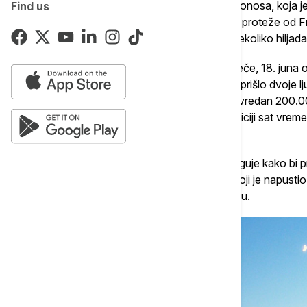
Na kraju, jedini pobednik bila je policija Mikonosa, ko
Find us
identifikuje svetski poznatu bandu koja se proteže od 
otimajući kolekcionarske satove vredne nekoliko hiljada 
"Nalazim se na odmoru na Mikonosu. Uveče, 18. juna 
izlazne kapije, u pešačkoj ulici mi je s leđa prišlo dvoje
je strgao sa ruke ručni sat koji sam nosio, vredan 200
odmah su pobegli", rekao je Švajcarac policiji sat vre
počinilaca.
Policija Mikonosa morala je odmah da reaguje kako bi 
ostrvo. Međutim, dan kasnije Švajcarac, koji je napusti
i daje novo svedočenje koje menja situaciju.