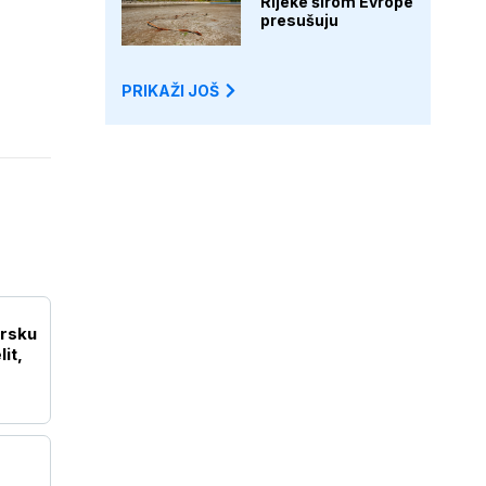
Rijeke širom Evrope
presušuju
PRIKAŽI JOŠ
irsku
it,