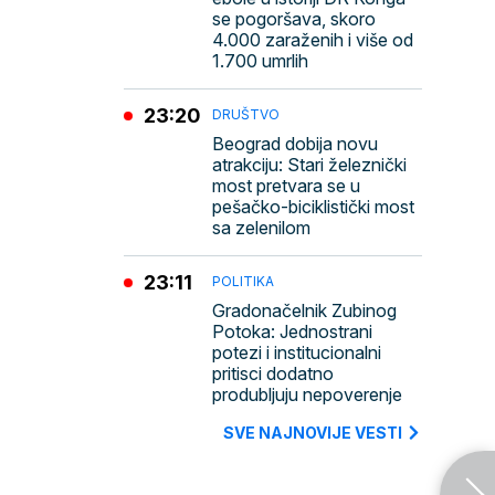
se pogoršava, skoro
4.000 zaraženih i više od
1.700 umrlih
23:20
DRUŠTVO
Beograd dobija novu
atrakciju: Stari železnički
most pretvara se u
pešačko-biciklistički most
sa zelenilom
23:11
POLITIKA
Gradonačelnik Zubinog
Potoka: Jednostrani
potezi i institucionalni
pritisci dodatno
produbljuju nepoverenje
SVE NAJNOVIJE VESTI