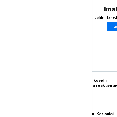
Imat
Ukoliko želite da os
O
Magazin
ZDRAVLJE
Istraživanje: Teški kovid i
postkovid mogu da reaktiviraj
uspavane viruse
TEHNOLOGIJA
Spotifaja u prekidu: Korisnici