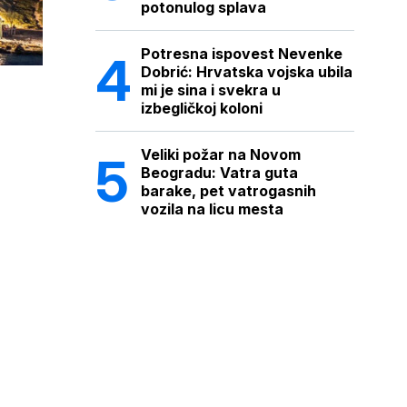
potonulog splava
Potresna ispovest Nevenke
Dobrić: Hrvatska vojska ubila
mi je sina i svekra u
izbegličkoj koloni
Veliki požar na Novom
Beogradu: Vatra guta
barake, pet vatrogasnih
vozila na licu mesta