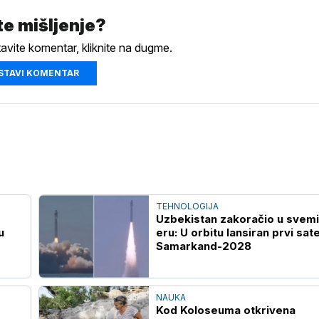
e mišljenje?
tavite komentar, kliknite na dugme.
STAVI KOMENTAR
TEHNOLOGIJA
Uzbekistan zakoračio u svem
u
eru: U orbitu lansiran prvi satel
Samarkand-2028
NAUKA
Kod Koloseuma otkrivena