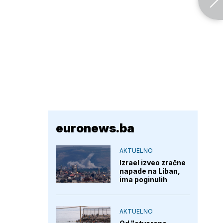
euronews.ba
AKTUELNO
Izrael izveo zračne
napade na Liban,
ima poginulih
AKTUELNO