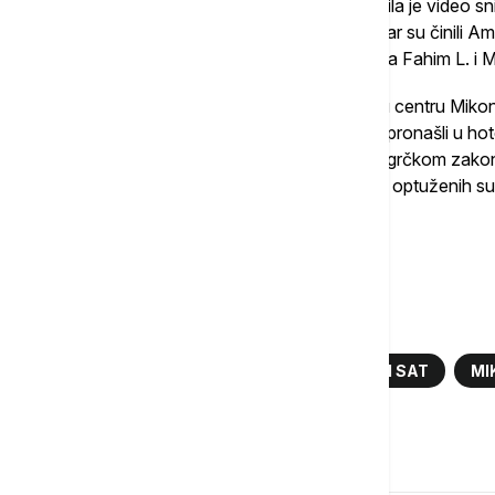
Policija sa Mikonosa odmah ujutru pretražila je video sn
su optuženi pratili žrtvu u parovima. Prvi par su činili Amin
Švajcarcu, tražeći pravi trenutak, dok su ga Fahim L. i 
Nekoliko sati kasnije, policija ih je locirala u centru Mi
koju su nosili prethodne večere, a koju su pronašli u hot
kontaktirali su Švajcarca kojem su, prema grčkom zakonu
sama vrednost kloniranog sata. Četvorica optuženih su
plate i 5.000 evra za kauciju (po osobi).
(priredila Tara Tomović)
Više o...
KRAĐA
RICHARD MILLE
RUČNI SAT
MI
Komentari (
0
)