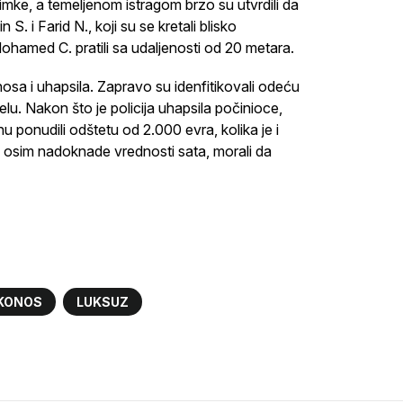
imke, a temeljenom istragom brzo su utvrdili da
 S. i Farid N., koji su se kretali blisko
Mohamed C. pratili sa udaljenosti od 20 metara.
konosa i uhapsila. Zapravo su idenfitikovali odeću
elu. Nakon što je policija uhapsila počinioce,
 ponudili odštetu od 2.000 evra, kolika je i
 osim nadoknade vrednosti sata, morali da
KONOS
LUKSUZ