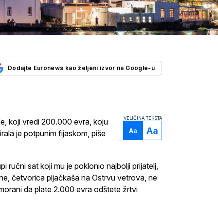
Dodajte Euronews kao željeni izvor na Google-u
VELIČINA TEKSTA
, koji vredi 200.000 evra, koju
Aa
Aa
irala je potpunim fijaskom, piše
ručni sat koji mu je poklonio najbolji prijatelj,
ane, četvorica pljačkaša na Ostrvu vetrova, ne
primorani da plate 2.000 evra odštete žrtvi