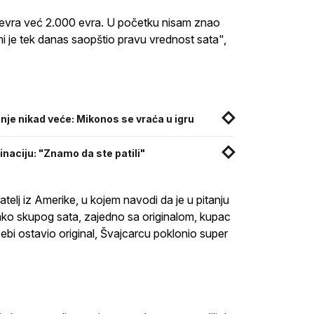
00 evra već 2.000 evra. U početku nisam znao
ji mi je tek danas saopštio pravu vrednost sata",
anje nikad veće: Mikonos se vraća u igru
naciju: "Znamo da ste patili"
atelj iz Amerike, u kojem navodi da je u pitanju
ako skupog sata, zajedno sa originalom, kupac
 sebi ostavio original, Švajcarcu poklonio super