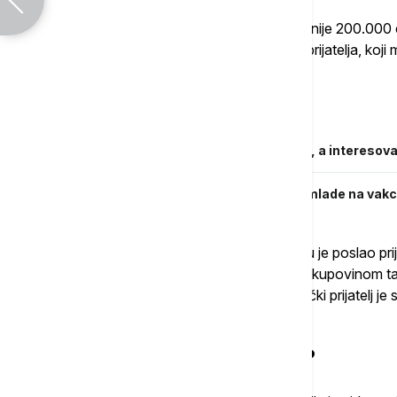
"U pitanju je verna kopija i njena vrednost nije 200.0
da to nije original jer je to bio poklon mog prijatelja, ko
istakao je.
Povezane vesti
Ulaz na žurku 1.299 evra, lokacija tajna, a interesov
Grčka vaučerom od 150 evra podstiče mlade na vakci
Kao dokaz prosledio je čak i e-mail koji mu je poslao prij
"super klon". Potom je policija saznala da kupovinom t
dobija super klona. U ovom slučaju, američki prijatelj je
klona - naravno, ne rekavši ni reč.
Šta je bilo sa bandom?