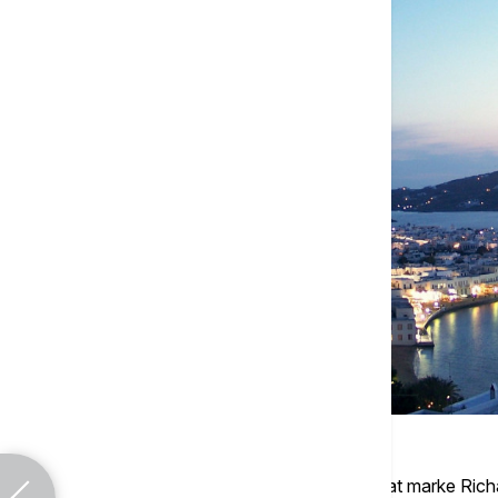
Kako je rekao u svojoj prvoj izjavi da je "sat marke Richa