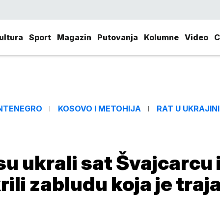
ultura
Sport
Magazin
Putovanja
Kolumne
Video
C
NTENEGRO
KOSOVO I METOHIJA
RAT U UKRAJINI
u ukrali sat Švajcarcu 
ili zabludu koja je traj