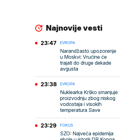
Najnovije vesti
23:47
EVROPA
Narandžasto upozorenje
u Moskvi: Vrućine će
trajati do druge dekade
avgusta
23:38
EVROPA
Nuklearka Krško smanjuje
proizvodnju zbog niskog
vodostaja i visokih
temperatura Save
23:29
FOKUS
SZO: Najveća epidemija
ebole u istoriji DR Konga