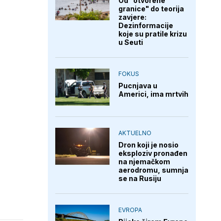
Od "otvorene
granice" do teorija
zavjere:
Dezinformacije
koje su pratile krizu
u Seuti
FOKUS
Pucnjava u
Americi, ima mrtvih
AKTUELNO
Dron koji je nosio
eksploziv pronađen
na njemačkom
aerodromu, sumnja
se na Rusiju
EVROPA