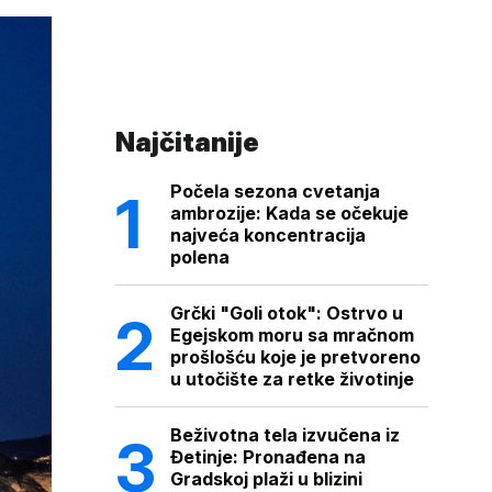
Najčitanije
Počela sezona cvetanja
ambrozije: Kada se očekuje
najveća koncentracija
polena
Grčki "Goli otok": Ostrvo u
Egejskom moru sa mračnom
prošlošću koje je pretvoreno
u utočište za retke životinje
Beživotna tela izvučena iz
Đetinje: Pronađena na
Gradskoj plaži u blizini