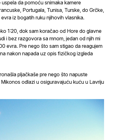
ja je uspela da pomoću snimaka kamere
Francuske, Portugala, Tunisa, Turske, do Grčke,
evra iz bogatih ruku njihovih vlasnika.
oko 1:20, dok sam koračao od Hore do glavne
 ljudi i bez razgovora sa mnom, jedan od njih mi
.000 evra. Pre nego što sam stigao da reagujem
mena nakon napada uz opis fizičkog izgleda
pronašla pljačkaše pre nego što napuste
o Mikonos odlazi u osiguravajuću kuću u Lavriju