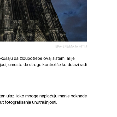
EPA-EFE/MAJA HITIJ
ušaju da zloupotrebe ovaj sistem, ali je
udi, umesto da strogo kontroliše ko dolazi radi
atan ulaz, iako mnoge naplaćuju manje naknade
ut fotografisanja unutrašnjosti.