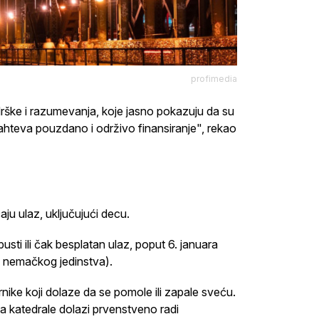
profimedia
drške i razumevanja, koje jasno pokazuju da su
ahteva pouzdano i održivo finansiranje", rekao
u ulaz, uključujući decu.
sti ili čak besplatan ulaz, poput 6. januara
an nemačkog jedinstva).
nike koji dolaze da se pomole ili zapale sveću.
 katedrale dolazi prvenstveno radi