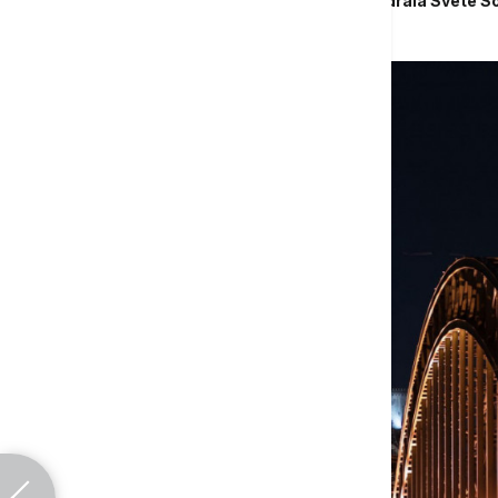
Kijev: U ruskom napadu oštećena katedrala Svete So