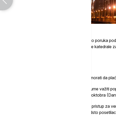
"Pored kritičkih glasova, dobili smo i mnogo poruka po
mnogi ljudi svesni da očuvanje i održavanje katedrale z
je Asman.
Da li postoje izuzeci?
Asman je rekao da određene grupe neće morati da plaćaj
Dodao je i da će na pojedine posebne datume važiti popu
(Bogojavljenje), 1. maja (Praznik rada) i 3. oktobra (D
Takođe, crkva planira da zadrži besplatan pristup za ver
Asman je naveo da veruje kako oko 99 odsto posetilaca