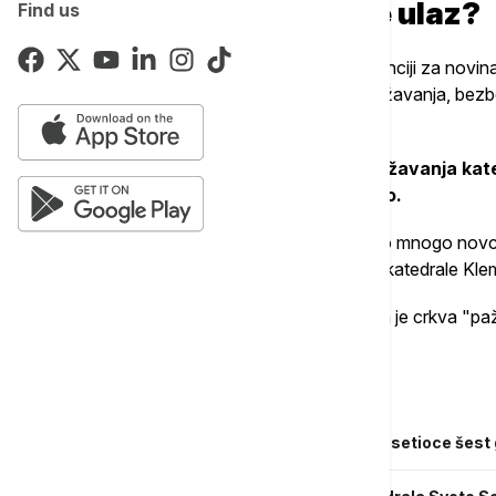
Zašto crkva naplaćuje ulaz?
Find us
Predstavnici crkve saopštili su na konferenciji za novin
neophodno kako bi se pokrili troškovi održavanja, bez
znamenitog zdanja.
Procenjuje se da godišnji troškovi održavanja kate
odnosno približno 44.000 evra dnevno.
"Katedrala košta; za katedralu je potrebno mnogo novca
više nego dobrodošla", rekao je upravnik katedrale Kl
Glavni sveštenik Guido Asman rekao je da je crkva "pažlj
uvođenju naplate ulaza.
Povezane vesti
Kule Notr Dama ponovo otvorene za posetioce šest 