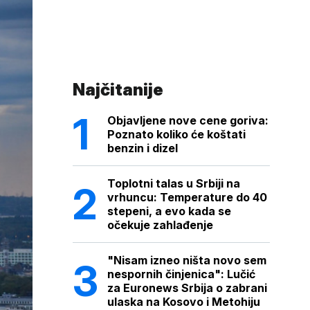
Najčitanije
Objavljene nove cene goriva:
Poznato koliko će koštati
benzin i dizel
Toplotni talas u Srbiji na
vrhuncu: Temperature do 40
stepeni, a evo kada se
očekuje zahlađenje
"Nisam izneo ništa novo sem
nespornih činjenica": Lučić
za Euronews Srbija o zabrani
ulaska na Kosovo i Metohiju