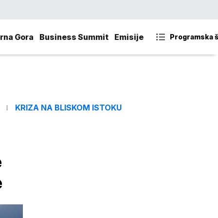
rna Gora
Business Summit
Emisije
Programska 
KRIZA NA BLISKOM ISTOKU
e
e