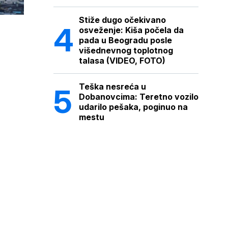
Stiže dugo očekivano
osveženje: Kiša počela da
pada u Beogradu posle
višednevnog toplotnog
talasa (VIDEO, FOTO)
Teška nesreća u
Dobanovcima: Teretno vozilo
udarilo pešaka, poginuo na
mestu