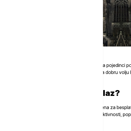
Asman je priznao da postoji "opasnost" da pojedinci pok
istakao da crkva namerava da se osloni na dobru volju lj
molitve.
Gde se još naplaćuje ulaz?
Većina crkava u Nemačkoj i dalje je otvorena za bespl
ili traže dobrovoljne priloge za određene aktivnosti, pop
Povezane vesti