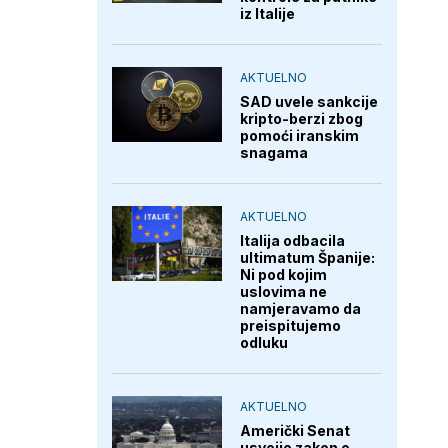
iz Italije
AKTUELNO
SAD uvele sankcije
kripto-berzi zbog
pomoći iranskim
snagama
AKTUELNO
Italija odbacila
ultimatum Španije:
Ni pod kojim
uslovima ne
namjeravamo da
preispitujemo
odluku
AKTUELNO
Američki Senat
usvojio zakon o