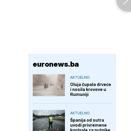
euronews.ba
AKTUELNO
Oluja čupala drveće
i nosila krovove u
Rumuniji
AKTUELNO
Španija od sutra
uvodi privremene
kontrole za putnike