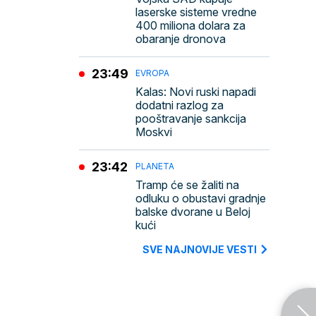
laserske sisteme vredne
400 miliona dolara za
obaranje dronova
23:49
EVROPA
Kalas: Novi ruski napadi
dodatni razlog za
pooštravanje sankcija
Moskvi
23:42
PLANETA
Tramp će se žaliti na
odluku o obustavi gradnje
balske dvorane u Beloj
kući
SVE NAJNOVIJE VESTI