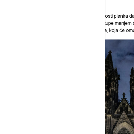
razgledanja.
Uprava katedrale saopštila je da u budućnosti planira 
posetioci će i dalje moći besplatno da pristupe manjem
na glavni, zapadni ulaz biće potrebna karta, koja će o