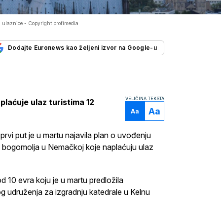
a ulaznice -
Copyright profimedia
Dodajte Euronews kao željeni izvor na Google-u
VELIČINA TEKSTA
plaćuje ulaz turistima 12
Aa
Aa
rvi put je u martu najavila plan o uvođenju
ih bogomolja u Nemačkoj koje naplaćuju ulaz
d 10 evra koju je u martu predložila
og udruženja za izgradnju katedrale u Kelnu