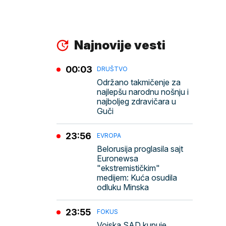
Najnovije vesti
00:03
DRUŠTVO
Održano takmičenje za
najlepšu narodnu nošnju i
najboljeg zdravičara u
Guči
23:56
EVROPA
Belorusija proglasila sajt
Euronewsa
"ekstremističkim"
medijem: Kuća osudila
odluku Minska
23:55
FOKUS
Vojska SAD kupuje