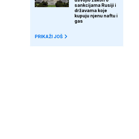
sankcijama Rusiji i
državama koje
kupuju njenu naftu i
gas
PRIKAŽI JOŠ