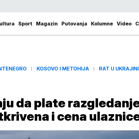
ultura
Sport
Magazin
Putovanja
Kolumne
Video
C
NTENEGRO
KOSOVO I METOHIJA
RAT U UKRAJINI
raju da plate razgledanj
tkrivena i cena ulaznic