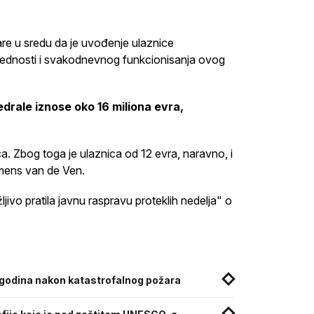
are u sredu da je uvođenje ulaznice
bednosti i svakodnevnog funkcionisanja ovog
drale iznose oko 16 miliona evra,
. Zbog toga je ulaznica od 12 evra, naravno, i
emens van de Ven.
ivo pratila javnu raspravu proteklih nedelja" o
godina nakon katastrofalnog požara