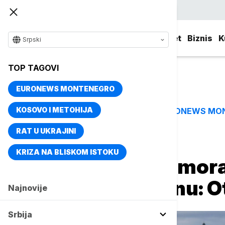
Srpski
Srbija
Evropa
Svet
Biznis
K
Srpski
TOP TAGOVI
EURONEWS MONTENEGRO
KOSOVO I METOHIJA
EURONEWS MO
TOP TAGOVI
RAT U UKRAJINI
Naslovna
Putovanja
Novosti
KRIZA NA BLISKOM ISTOKU
Turisti od 1. jula mo
katedrale u Kelnu: O
Najnovije
Srbija