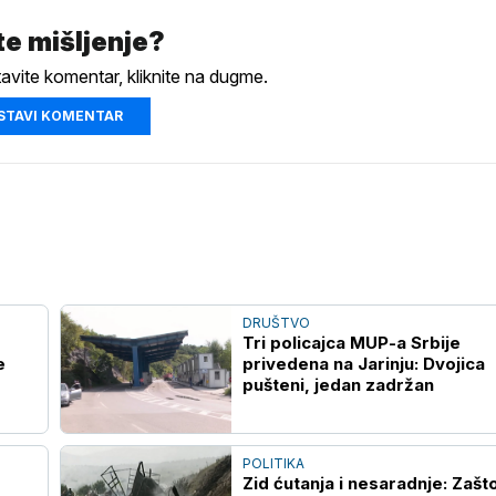
e mišljenje?
tavite komentar, kliknite na dugme.
STAVI KOMENTAR
DRUŠTVO
Tri policajca MUP-a Srbije
e
privedena na Jarinju: Dvojica
pušteni, jedan zadržan
POLITIKA
Zid ćutanja i nesaradnje: Zašto