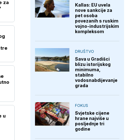
e za
Kallas: EU uvela
?
nove sankcije za
pet osoba
povezanih s ruskim
vojno-industrijskim
kompleksom
og
atre
DRUŠTVO
Sava u Gradišci
blizu istorijskog
minimuma,
stabilno
ne
vodosnabdijevanje
utno
grada
FOKUS
Svjetske cijene
e u
hrane najviše u
posljednje tri
godine