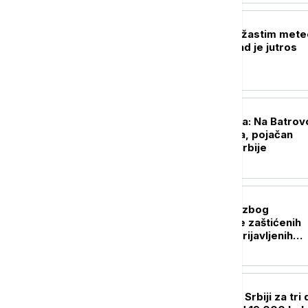
DRUŠTVO
Srbija pod narandžastim mete
alarmom: Ovaj grad je jutros
najtopliji
DRUŠTVO
Stanje na putevima: Na Batrov
se čeka četiri sata, pojačan
saobraćaj širom Srbije
AKTUELNO
Uhapšen Pazarac zbog
falsifikovane robe zaštićenih
robnih marki i neprijavljenih
radnika
AKTUELNO
ROADPOL akcija u Srbiji za tri