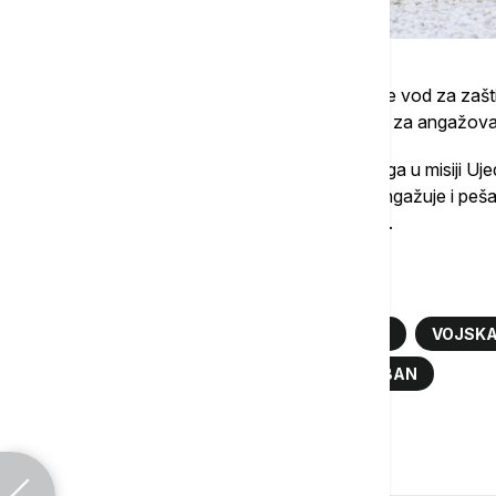
Rezultati su, kako se navodi, pokazali da je vod za zašt
u potpunosti obučen, opremljen i spreman za angažovan
Vojska Srbije angažuje vod za zaštitu snaga u misiji Uje
osim ovog voda, Vojska Srbije u Libanu angažuje i pešadi
zaduženih za podršku našem kontingentu.
Više o...
VEŽBA "SRPSKI ŠTIT"
SRPSKI ŠTIT
VOJSKA
MIROVNA OPERACIJA U LIBANU
LIBAN
Komentari (
0
)