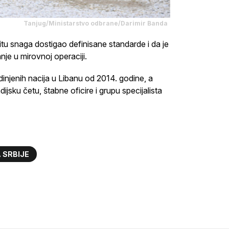
Tanjug/Ministarstvo odbrane/Darimir Banda
itu snaga dostigao definisane standarde i da je
je u mirovnoj operaciji.
dinjenih nacija u Libanu od 2014. godine, a
jsku četu, štabne oficire i grupu specijalista
 SRBIJE