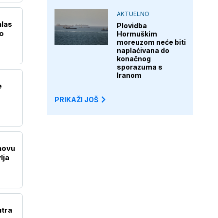
AKTUELNO
alas
Plovidba
o
Hormuškim
moreuzom neće biti
naplaćivana do
konačnog
sporazuma s
Iranom
e
PRIKAŽI JOŠ
novu
lja
utra