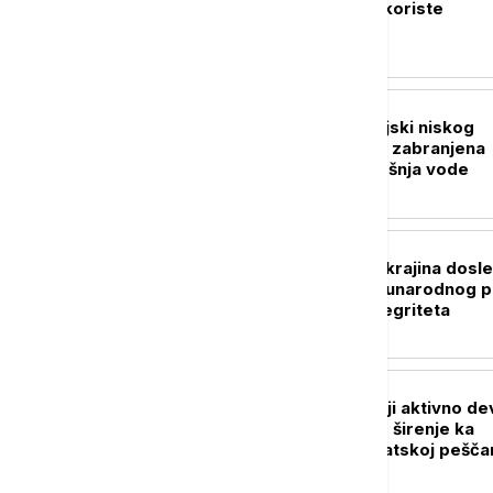
građane da vodu koriste
racionalno
DRUŠTVO
Dačić: Zbog istorijski niskog
vodostaja Dunava zabranjena
nepotrebna potrošnja vode
POLITIKA
Bošnjak: Srbija i Ukrajina dosl
u poštovanju međunarodnog p
i teritorijalnog integriteta
DRUŠTVO
Milenković: U Srbiji aktivno de
požara, sprečeno širenje ka
naseljima u Deliblatskoj pešča