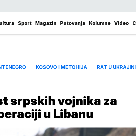
ultura
Sport
Magazin
Putovanja
Kolumne
Video
C
NTENEGRO
KOSOVO I METOHIJA
RAT U UKRAJINI
 srpskih vojnika za
eraciji u Libanu