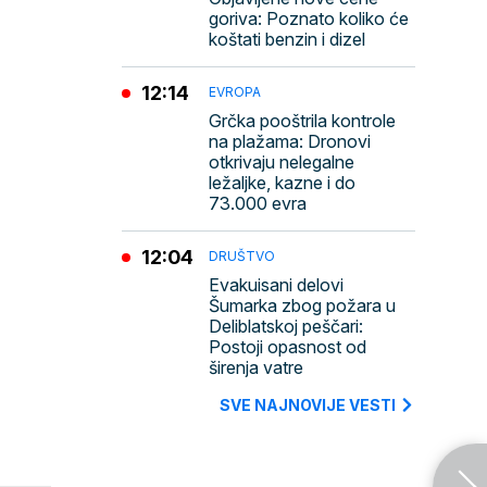
goriva: Poznato koliko će
koštati benzin i dizel
12:14
EVROPA
Grčka pooštrila kontrole
na plažama: Dronovi
otkrivaju nelegalne
ležaljke, kazne i do
73.000 evra
12:04
DRUŠTVO
Evakuisani delovi
Šumarka zbog požara u
Deliblatskoj peščari:
Postoji opasnost od
širenja vatre
SVE NAJNOVIJE VESTI