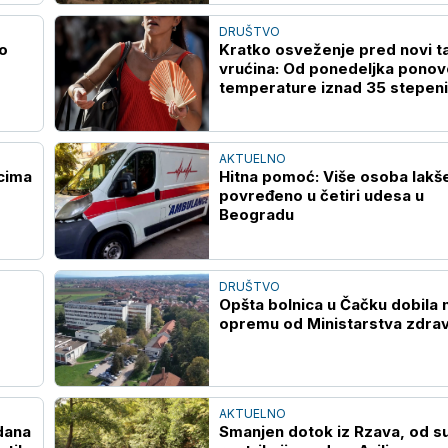
DRUŠTVO
o
Kratko osveženje pred novi t
vrućina: Od ponedeljka ponov
temperature iznad 35 stepeni
AKTUELNO
cima
Hitna pomoć: Više osoba lakš
povređeno u četiri udesa u
Beogradu
DRUŠTVO
Opšta bolnica u Čačku dobila 
opremu od Ministarstva zdrav
AKTUELNO
 dana
Smanjen dotok iz Rzava, od s