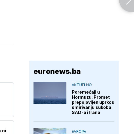
euronews.ba
AKTUELNO
Poremećaji u
Hormuzu: Promet
prepolovljen uprkos
smirivanju sukoba
SAD-a i Irana
 ni
EVROPA