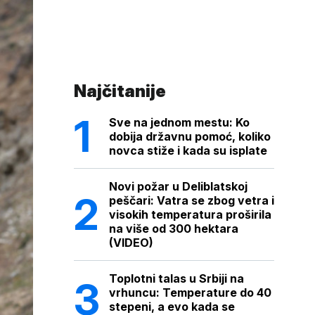
Najčitanije
Sve na jednom mestu: Ko
dobija državnu pomoć, koliko
novca stiže i kada su isplate
Novi požar u Deliblatskoj
peščari: Vatra se zbog vetra i
visokih temperatura proširila
na više od 300 hektara
(VIDEO)
Toplotni talas u Srbiji na
vrhuncu: Temperature do 40
stepeni, a evo kada se