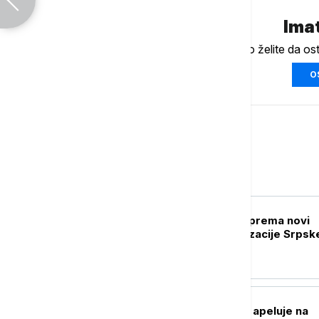
Imat
Ukoliko želite da os
O
Srbija
POLITIKA
Drecun: Priština sprema novi
pokušaj marginalizacije Srpsk
liste
DRUŠTVO
Opština Prijepolje apeluje na