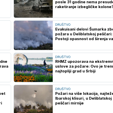
posle 31 godine nema presud
raketiranje izbegličke kolone
DRUŠTVO
Evakuisani delovi Šumarka zb
požara u Deliblatskoj peščari:
Postoji opasnost od širenja v
DRUŠTVO
edne
RHMZ upozorava na ekstrem
rava
uslove za požare: Ovo je tren
najtopliji grad u Srbiji
DRUŠTVO
vet
Požari na više lokacija, najtež
Ibarskoj klisuri, u Deliblatskoj
ri
peščari mirnije