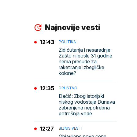
Najnovije vesti
12:43
POLITIKA
Zid ćutanja i nesaradnje:
Zašto ni posle 31 godine
nema presude za
raketiranje izbegličke
kolone?
12:35
DRUŠTVO
Dačić: Zbog istorijski
niskog vodostaja Dunava
zabranjena nepotrebna
potrošnja vode
12:27
BIZNIS VESTI
Objavljene nove cene