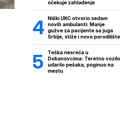
očekuje zahlađenje
Niški UKC otvorio sedam
novih ambulanti: Manje
gužve za pacijente sa juga
Srbije, stiže i novo porodilište
Teška nesreća u
Dobanovcima: Teretno vozilo
udarilo pešaka, poginuo na
mestu