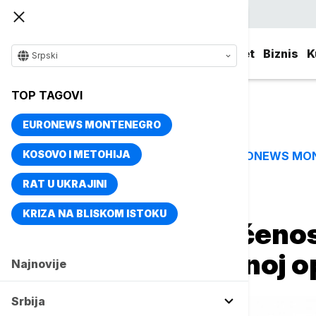
Srpski
Srbija
Evropa
Svet
Biznis
K
Srpski
TOP TAGOVI
EURONEWS MONTENEGRO
KOSOVO I METOHIJA
EURONEWS MO
TOP TAGOVI
RAT U UKRAJINI
Naslovna
Srbija
Društvo
KRIZA NA BLISKOM ISTOKU
Proverena obučenost
učešće u mirovnoj op
Najnovije
Srbija