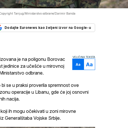
Copyright Tanjug/Ministarstvo odbrane/Darimir Banda
Dodajte Euronews kao željeni izvor na Google-u
VELIČINA TEKSTA
alizovana je na poligonu Borovac
Aa
Aa
st jedinice za učešće u mirovnoj
 Ministarstvo odbrane.
bi se u praksi proverila spremnost ove
zonu operacije u Libanu, gde će joj osnovni
ih nacija.
e koji ih mogu očekivati u zoni mirovne
iz Generalštaba Vojske Srbije.