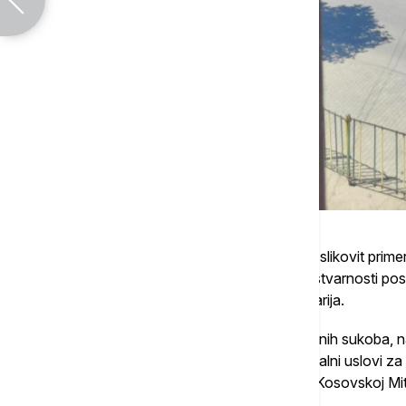
"Razbijen prozor na kući Dragice Gašić je slikovit prime
Metohiji, posebno povratnici i kakve su u stvarnosti po
Aljbin Kurti i njegov režim", navodi Kancelarija.
Dodaje se da četvrt veka od završetka ratnih sukoba, n
međunarodne zajednice, stvoreni ni minimalni uslovi za 
danas žele da otvaraju most preko Ibra u Kosovskoj Mi
polome u severnom delu grada.