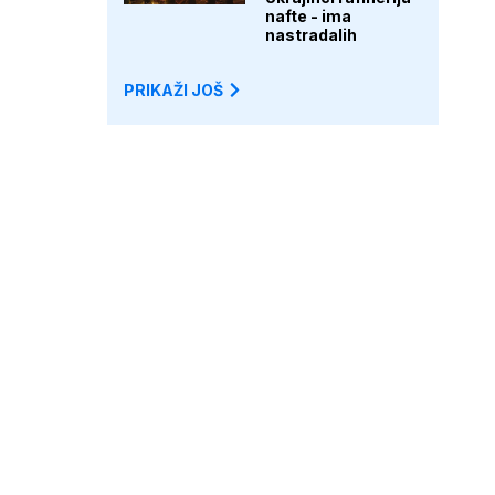
nafte - ima
nastradalih
PRIKAŽI JOŠ