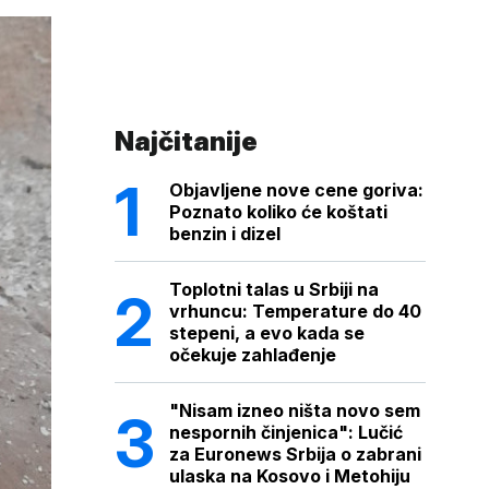
Najčitanije
Objavljene nove cene goriva:
Poznato koliko će koštati
benzin i dizel
Toplotni talas u Srbiji na
vrhuncu: Temperature do 40
stepeni, a evo kada se
očekuje zahlađenje
"Nisam izneo ništa novo sem
nespornih činjenica": Lučić
za Euronews Srbija o zabrani
ulaska na Kosovo i Metohiju