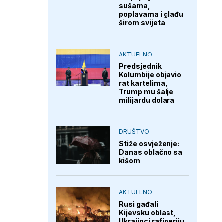
sušama,
poplavama i glađu
širom svijeta
AKTUELNO
Predsjednik
Kolumbije objavio
rat kartelima,
Trump mu šalje
milijardu dolara
DRUŠTVO
Stiže osvježenje:
Danas oblačno sa
kišom
AKTUELNO
Rusi gađali
Kijevsku oblast,
Ukrajinci rafineriju