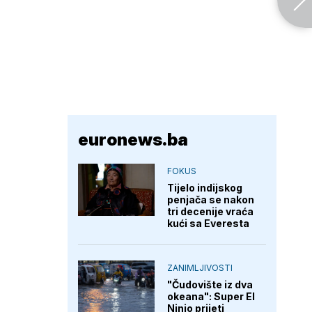
euronews.ba
FOKUS
Tijelo indijskog
penjača se nakon
tri decenije vraća
kući sa Everesta
ZANIMLJIVOSTI
"Čudovište iz dva
okeana": Super El
Ninjo prijeti