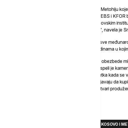
"Imajući u vidu visoke tenzije na Kosovu i Metohiju koje
Kurtija potrebno je da EULEKS, UNMIK, OEBS i KFOR be
utvrdi uzroke požara jer Srbi ne veruju kosovskim inst
institucionalno nasilje nad našim narodom", navela je Sr
Istovremeno, Srpska lista je apelovala na sve međunaro
etnički motivisane napade, posebno u sredinama u kojim
"Obaveza međunarodnih predstavnika da obezbede mir i
građana, a najbolji primer da u tome nisu uspeli je kame
se vratila da živi u Đakovici, i koja od trenutka kada se 
strane lokalnih Albanaca koji joj ne dozvoljavaju da kupi
drugo do lažni borci za ljudska prava a u stvari produže
se u saopštenju.
Više o...
DRAGICA GAŠIĆ
KANCELARIJA ZA KOSOVO I M