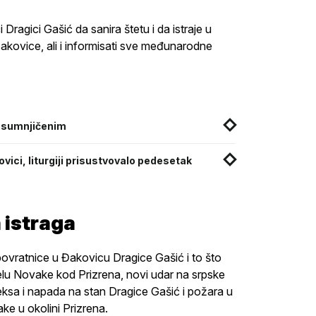
Dragici Gašić da sanira štetu i da istraje u
akovice, ali i informisati sve međunarodne
 osumnjičenim
vici, liturgiji prisustvovalo pedesetak
a istraga
povratnice u Đakovicu Dragice Gašić i to što
selu Novake kod Prizrena, novi udar na srpske
ksa i napada na stan Dragice Gašić i požara u
ke u okolini Prizrena.