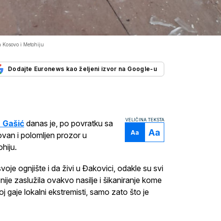
 Kosovo i Metohiju
Dodajte Euronews kao željeni izvor na Google-u
VELIČINA TEKSTA
 Gašić
danas je, po povratku sa
Aa
Aa
novan i polomljen prozor u
hiju.
voje ognjište i da živi u Đakovici, odakle su svi
 nije zaslužila ovakvo nasilje i šikaniranje kome
j gaje lokalni ekstremisti, samo zato što je