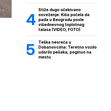
Stiže dugo očekivano
osveženje: Kiša počela da
pada u Beogradu posle
višednevnog toplotnog
talasa (VIDEO, FOTO)
Teška nesreća u
Dobanovcima: Teretno vozilo
udarilo pešaka, poginuo na
mestu