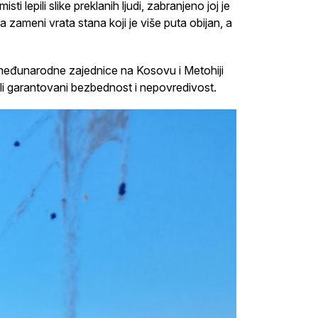
 lepili slike preklanih ljudi, zabranjeno joj je
 zameni vrata stana koji je više puta obijan, a
međunarodne zajednice na Kosovu i Metohiji
 bili garantovani bezbednost i nepovredivost.