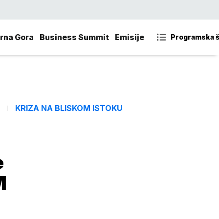
rna Gora
Business Summit
Emisije
Programska 
KRIZA NA BLISKOM ISTOKU
e
M