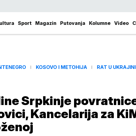
ultura
Sport
Magazin
Putovanja
Kolumne
Video
C
NTENEGRO
KOSOVO I METOHIJA
RAT U UKRAJINI
ne Srpkinje povratnic
vici, Kancelarija za Ki
ženoj