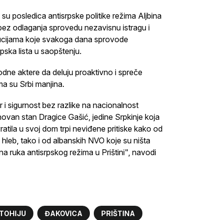
 su posledica antisrpske politike režima Aljbina
z odlaganja sprovedu nezavisnu istragu i
itucijama koje svakoga dana sprovode
pska lista u saopštenju.
dne aktere da deluju proaktivno i spreče
a su Srbi manjina.
 sigurnost bez razlike na nacionalnost
novan stan Dragice Gašić, jedine Srpkinje koja
vratila u svoj dom trpi neviđene pritiske kako od
 hleb, tako i od albanskih NVO koje su ništa
na ruka antisrpskog režima u Prištini", navodi
ETOHIJU
ĐAKOVICA
PRIŠTINA