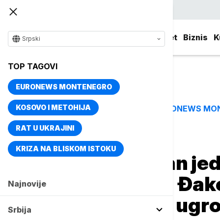
Srpski
Srbija
Evropa
Svet
Biznis
K
Srpski
TOP TAGOVI
EURONEWS MONTENEGRO
KOSOVO I METOHIJA
EURONEWS MO
TOP TAGOVI
RAT U UKRAJINI
Naslovna
Srbija
Politika
KRIZA NA BLISKOM ISTOKU
Kamenovan stan jedi
Dragice Gašić u Đako
Najnovije
obećala pomoć ugro
Srbija