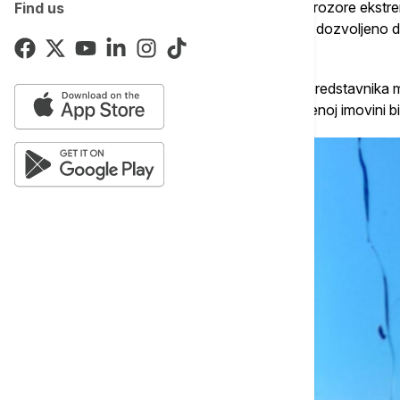
Kancelarija podseća da su Gašićevoj na prozore ekstremisti
Find us
da kupuje hleb u lokalnom marketu, nije joj dozvoljeno da
sada je i kamenovan.
Zbog svega toga kancelarija zahteva od predstavnika 
da izvrše pritisak kako bi Dragici Gašić i njenoj imovini