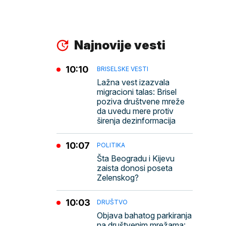
Najnovije vesti
10:10
BRISELSKE VESTI
Lažna vest izazvala
migracioni talas: Brisel
poziva društvene mreže
da uvedu mere protiv
širenja dezinformacija
10:07
POLITIKA
Šta Beogradu i Kijevu
zaista donosi poseta
Zelenskog?
10:03
DRUŠTVO
Objava bahatog parkiranja
na društvenim mrežama: