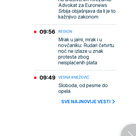
Advokat za Euronews
Srbija objašnjava da li je to
kažnjivo zakonom
09:56
REGION
Mrak u jami, mrak i u
novčaniku: Rudari četvrtu
noć ne izlaze u znak
protesta zbog
neisplaćenih plata
09:49
VESNA KNEŽEVIĆ
Sloboda, od pesme do
opela
SVE NAJNOVIJE VESTI