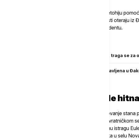
Ističe se da će Kancelarija za Kosovo i Metohiju pomoći 
svom naumu da ne dozvoli da je ekstremisti oteraju iz Đ
organizacije, posebno OEBS, o ovom incidentu.
Povezane vesti
Troje povređenih u pucnjavi u Đakovici, traga se za
"Slavimo život": Velika Gospojina proslavljena u Đako
vernika
S. Lista: Da se sprovede hitn
rpska lista saopštila je danas da je kamenovanje stana 
su do temelja izgorele tri srpske kuće u povratničkom 
povratnike na KiM zbog čega zahteva hitnu istragu Eule
kome su izgorele tri kuće srpskih povratnika u selu Nova