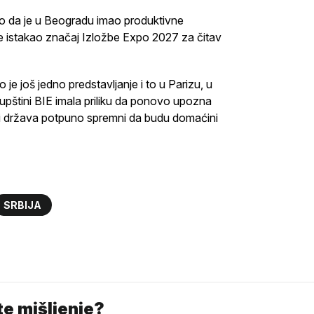
ao da je u Beogradu imao produktivne
je istakao značaj Izložbe Expo 2027 za čitav
 još jedno predstavljanje i to u Parizu, u
upštini BIE imala priliku da ponovo upozna
 i država potpuno spremni da budu domaćini
SRBIJA
e mišljenje?