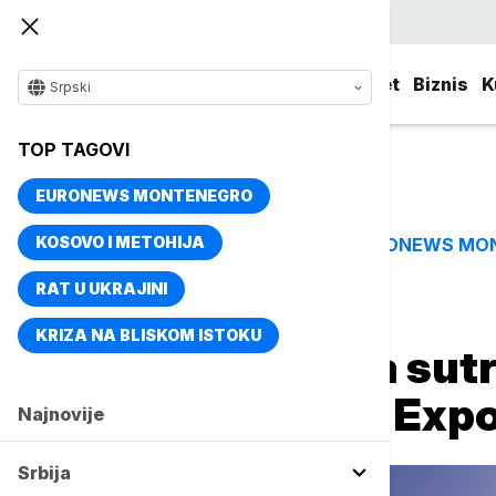
Srpski
Srbija
Evropa
Svet
Biznis
K
Srpski
TOP TAGOVI
EURONEWS MONTENEGRO
KOSOVO I METOHIJA
EURONEWS MO
TOP TAGOVI
RAT U UKRAJINI
Naslovna
Srbija
Politika
KRIZA NA BLISKOM ISTOKU
Beograd i Srbija sut
kandidaturu za Expo
Najnovije
Srbija