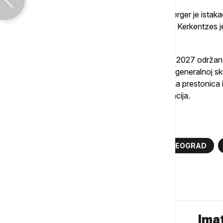
Predsednik Izvršnog komiteta BIE Alen Berger je istak
razgovore, a generalni sekretar BIE Dimitri Kerkentzes 
region Balkana.
Povodom kandidature za domaćina Expo 2027 održano je
novembru kada je naša delegacija na 171. generalnoj sk
predstavnike članica ovog biroa da su naša prestonica
jedne od najprestižinijih svetskih manifestacija.
Više o...
EXPO
BEOGRAD EXPO 2027
BEOGRAD
Komentari (
0
)
Imat