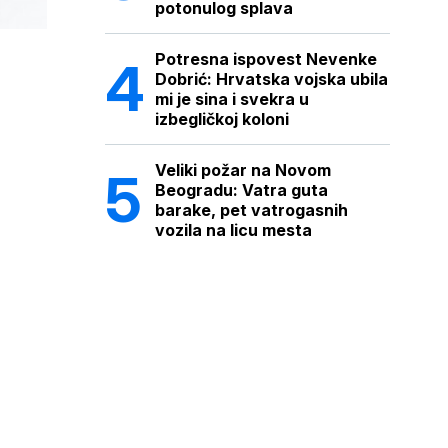
potonulog splava
Potresna ispovest Nevenke
Dobrić: Hrvatska vojska ubila
mi je sina i svekra u
izbegličkoj koloni
Veliki požar na Novom
Beogradu: Vatra guta
barake, pet vatrogasnih
vozila na licu mesta