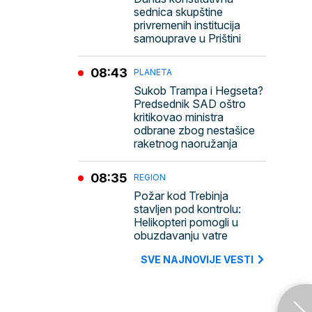
sednica skupštine
privremenih institucija
samouprave u Prištini
08:43
PLANETA
Sukob Trampa i Hegseta?
Predsednik SAD oštro
kritikovao ministra
odbrane zbog nestašice
raketnog naoružanja
08:35
REGION
Požar kod Trebinja
stavljen pod kontrolu:
Helikopteri pomogli u
obuzdavanju vatre
SVE NAJNOVIJE VESTI