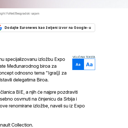
ight FoNet/Beogradski sajam
Dodajte Euronews kao željeni izvor na Google-u
VELIČINA TEKSTA
nu specijalizovanu izložbu Expo
Aa
Aa
egate Međunarodnog biroa za
 koncept odnosno tema "Igra(j) za
stavili delegatima Biroa.
lanica BIE, a njih će najpre pozdraviti
ebno osvrnuti na činjenicu da Srbija i
ove renomirane izložbe, naveli su iz Expo
ault Collection.