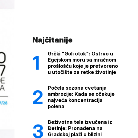
Najčitanije
Grčki "Goli otok": Ostrvo u
Egejskom moru sa mračnom
prošlošću koje je pretvoreno
u utočište za retke životinje
Počela sezona cvetanja
ambrozije: Kada se očekuje
najveća koncentracija
polena
Beživotna tela izvučena iz
Đetinje: Pronađena na
Gradskoj plaži u blizini