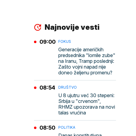
Najnovije vesti
09:00
FOKUS
Generacije američkih
predsednika "lomile zube"
na Iranu, Tramp poslednji:
Zašto vojni napad nije
doneo željenu promenu?
08:54
DRUŠTVO
U 8 ujutru već 30 stepeni:
Srbija u "crvenom",
RHMZ upozorava na novi
talas vrućina
08:50
POLITIKA
Danas konstitutivna