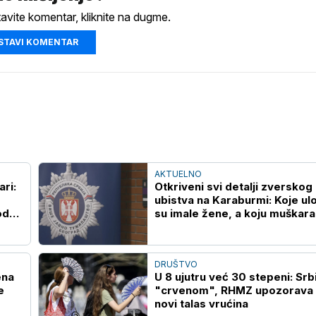
tavite komentar, kliknite na dugme.
STAVI KOMENTAR
AKTUELNO
ari:
Otkriveni svi detalji zverskog
ubistva na Karaburmi: Koje ul
od
su imale žene, a koju muškara
oglasilo se VJT
DRUŠTVO
ena
U 8 ujutru već 30 stepeni: Srbi
e
"crvenom", RHMZ upozorava 
novi talas vrućina