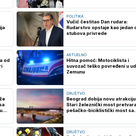
POLITIKA
Vučić čestitao Dan rudara:
ija
Rudarstvo opstaje kao jedan 
stubova privrede
AKTUELNO
a od
Hitna pomoć: Motociklista i
ri
suvozač teško povređeni u ud
Zemunu
DRUŠTVO
iže
Beograd dobija novu atrakciju
sa
Stari železnički most pretvara
u
pešačko-biciklistički most sa
zelenilom
DRUŠTVO