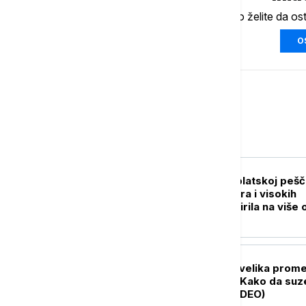
Ukoliko želite da os
O
Srbija
AKTUELNO
Novi požar u Deliblatskoj pešč
Vatra se zbog vetra i visokih
temperatura proširila na više 
300 hektara (VIDEO)
DRUŠTVO
Polazak u vrtić je velika prom
za celu porodicu: Kako da suz
traju što kraće (VIDEO)