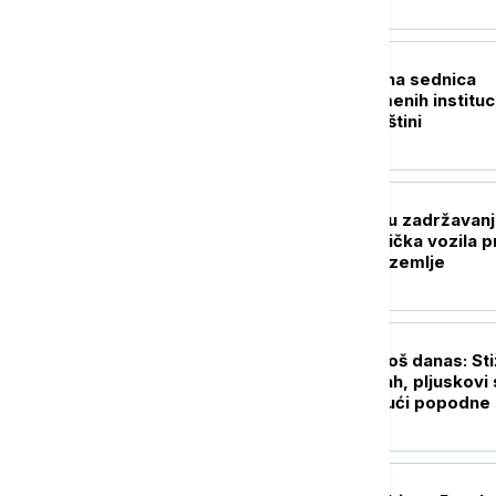
POLITIKA
Danas konstitutivna sednica
skupštine privremenih instituc
samouprave u Prištini
AKTUELNO
AMSS: Na Horgošu zadržavanj
45 minuta za putnička vozila p
ulasku i izlasku iz zemlje
DRUŠTVO
Tropske vrućine još danas: St
kratkotrajni predah, pljuskovi 
grmljavinom mogući popodne 
ovom delu Srbije
POLITIKA