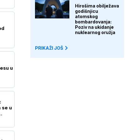
Hirošima obilježava
godišnjicu
atomskog
bombardovanja:
Poziv na ukidanje
od
nuklearnog oružja
PRIKAŽI JOŠ
esu u
:
 se u