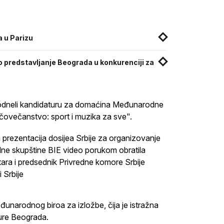
 u Parizu
vo predstavljanje Beograda u konkurenciji za
podneli kandidaturu za domaćina Međunarodne
čovečanstvo: sport i muzika za sve".
prezentacija dosijea Srbije za organizovanje
lne skupštine BIE video porukom obratila
tara i predsednik Privredne komore Srbije
i Srbije
unarodnog biroa za izložbe, čija je istražna
ture Beograda.