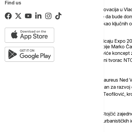
Find us
Ministarka nauke, tehnološkog razvoja i inovacija u Vlad
Srbije o spremnosti i opredeljenosti države da bude dom
kontinuirani napredak nauke i tehnologije, kao ključni
O ekonomskim potencijalima, efektima i uticaju Expo 202
govoriće predsednik Privredne komore Srbije Marko Č
Poznati stručnjak Ranko Rajović, predstaviće koncept
kod dece posebno imajući u vidu da je idejni tvorac NTC
zemalja.
Izvršni direktor međunarodne kompanije Laureus Ned Vilis
komponenta za uspeh i koliko je sport važan za razvoj 
srpske i balkanske vokalne muzike, braća Teofilović, k
univerzalni jezik koji svi razumeju.
Glavni urbanista Grada Beograda Marko Stojčić zajedn
budućim pravcima, strategijama i značaju urbanističkih id
2027 za glavni grad.