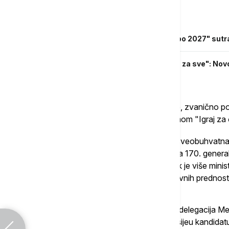
Povezane vesti
Drugo predstavljanje Beograda za "Expo 2027" sutra
"Igra(j) za čovečanstvo - sport i muzika za sve": No
Expo 2027
Beograd i Srbija su u januaru 2022. godine, zvanično 
specijalizovane izložbe Expo 2027 sa temom "Igraj za 
U Parizu je u junu prošle godine održana sveobuhvatna 
Specijalizovane izložbe kada se prisutnima 170. genera
predsednica Vlade Srbije Ana Brnabić, dok je više minis
pružilo uveravanja i objašnjenja komparativnih prednost
i Beograda.
Takođe, u septembru je Beograd posetila delegacija Međ
komisija procenjivala podatke iznete u dosijeu kandida