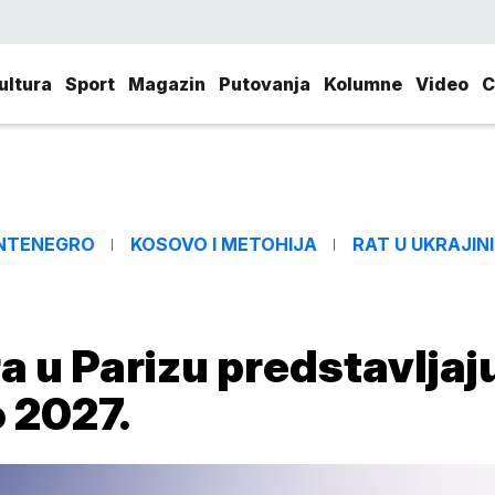
ultura
Sport
Magazin
Putovanja
Kolumne
Video
C
NTENEGRO
KOSOVO I METOHIJA
RAT U UKRAJINI
ra u Parizu predstavljaj
 2027.