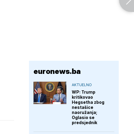
euronews.ba
AKTUELNO
WP: Trump
kritikovao
Hegsetha zbog
nestašice
naoružanja;
Oglasio se
predsjednik