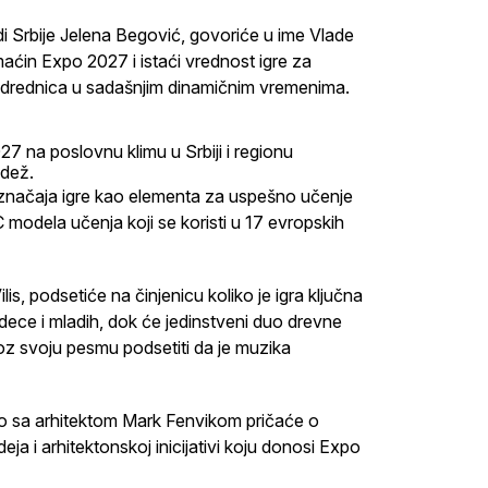
i Srbije Jelena Begović, govoriće u ime Vlade
aćin Expo 2027 i istaći vrednost igre za
h odrednica u sadašnjim dinamičnim vremenima.
7 na poslovnu klimu u Srbiji i regionu
adež.
 značaja igre kao elementa za uspešno učenje
 modela učenja koji se koristi u 17 evropskih
, podsetiće na činjenicu koliko je igra ključna
dece i mladih, dok će jedinstveni duo drevne
roz svoju pesmu podsetiti da je muzika
o sa arhitektom Mark Fenvikom pričaće o
eja i arhitektonskoj inicijativi koju donosi Expo