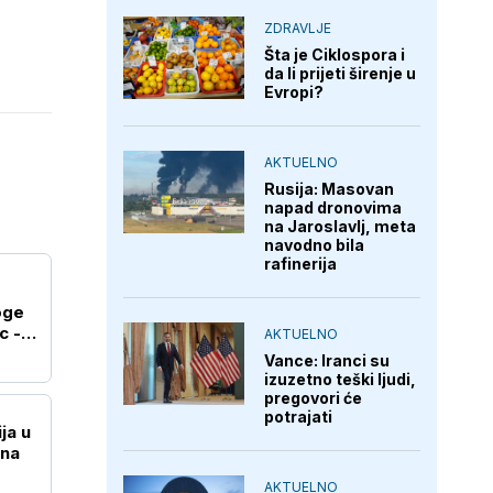
ZDRAVLJE
Šta je Ciklospora i
da li prijeti širenje u
Evropi?
AKTUELNO
Rusija: Masovan
napad dronovima
na Jaroslavlj, meta
navodno bila
rafinerija
oge
c -
AKTUELNO
Vance: Iranci su
izuzetno teški ljudi,
pregovori će
potrajati
ja u
na
AKTUELNO