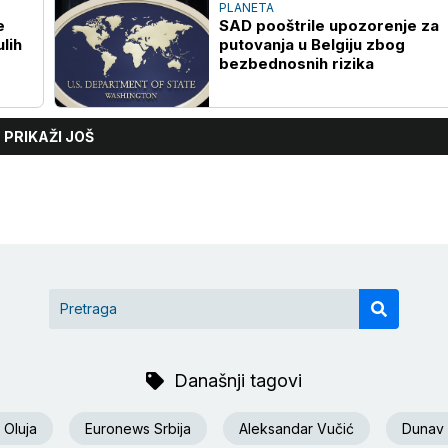
PLANETA
e
SAD pooštrile upozorenje za
lih
putovanja u Belgiju zbog
bezbednosnih rizika
PRIKAŽI JOŠ
Današnji tagovi
Oluja
Euronews Srbija
Aleksandar Vučić
Dunav