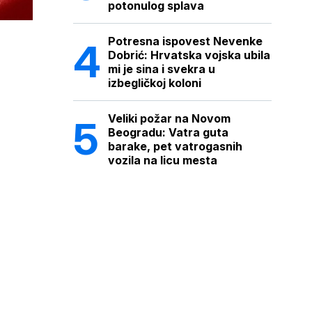
potonulog splava
Potresna ispovest Nevenke
Dobrić: Hrvatska vojska ubila
mi je sina i svekra u
izbegličkoj koloni
Veliki požar na Novom
Beogradu: Vatra guta
barake, pet vatrogasnih
vozila na licu mesta