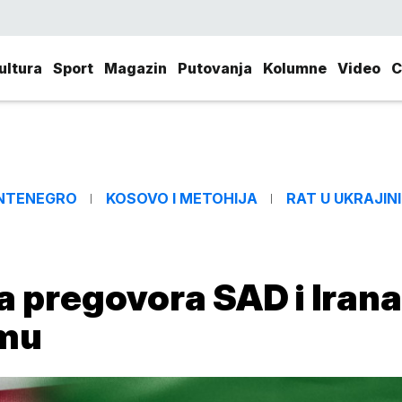
ultura
Sport
Magazin
Putovanja
Kolumne
Video
C
NTENEGRO
KOSOVO I METOHIJA
RAT U UKRAJINI
 pregovora SAD i Irana
amu