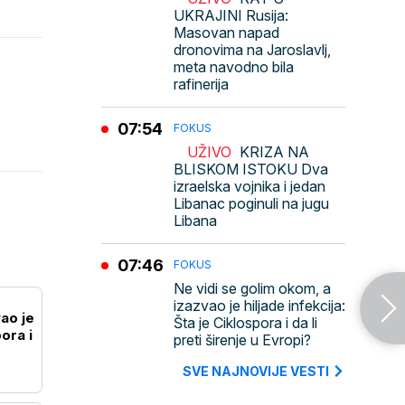
UKRAJINI Rusija:
Masovan napad
dronovima na Jaroslavlj,
meta navodno bila
rafinerija
07:54
FOKUS
UŽIVO
KRIZA NA
BLISKOM ISTOKU Dva
izraelska vojnika i jedan
Libanac poginuli na jugu
Libana
07:46
FOKUS
Ne vidi se golim okom, a
izazvao je hiljade infekcija:
ao je
Šta je Ciklospora i da li
pora i
preti širenje u Evropi?
SVE NAJNOVIJE VESTI