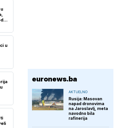
 u
a,
od
ci u
euronews.ba
rija
su
AKTUELNO
Rusija: Masovan
napad dronovima
na Jaroslavlj, meta
navodno bila
ti
rafinerija
eli