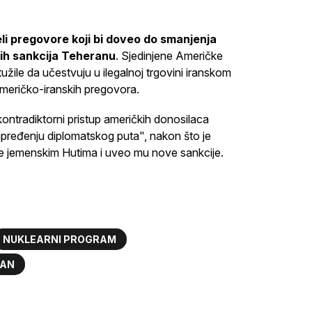
i pregovore koji bi doveo do smanjenja
kih sankcija Teheranu
. Sjedinjene Američke
žile da učestvuju u ilegalnoj trgovini iranskom
meričko-iranskih pregovora.
ontradiktorni pristup američkih donosilaca
napređenju diplomatskog puta", nakon što je
e jemenskim Hutima i uveo mu nove sankcije.
NUKLEARNI PROGRAM
RAN