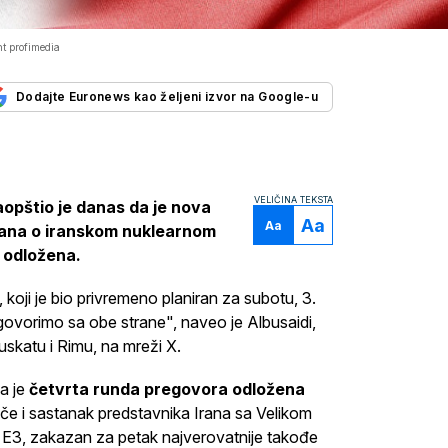
t profimedia
Dodajte Euronews kao željeni izvor na Google-u
VELIČINA TEKSTA
aopštio je danas da je nova
Aa
Aa
Irana o iranskom nuklearnom
 odložena.
koji je bio privremeno planiran za subotu, 3.
govorimo sa obe strane", naveo je Albusaidi,
uskatu i Rimu, na mreži X.
da je
četvrta runda pregovora odložena
 če i sastanak predstavnika Irana sa Velikom
3, zakazan za petak najverovatnije takođe