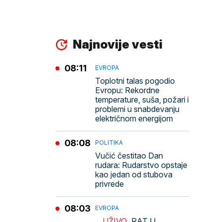
Najnovije vesti
08:11
EVROPA
Toplotni talas pogodio
Evropu: Rekordne
temperature, suša, požari i
problemi u snabdevanju
električnom energijom
08:08
POLITIKA
Vučić čestitao Dan
rudara: Rudarstvo opstaje
kao jedan od stubova
privrede
08:03
EVROPA
UŽIVO
RAT U