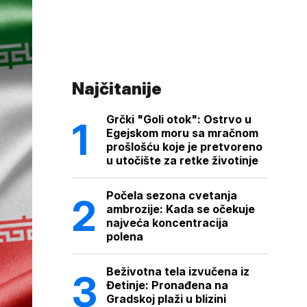
Najčitanije
Grčki "Goli otok": Ostrvo u
Egejskom moru sa mračnom
prošlošću koje je pretvoreno
u utočište za retke životinje
Počela sezona cvetanja
ambrozije: Kada se očekuje
najveća koncentracija
polena
Beživotna tela izvučena iz
Đetinje: Pronađena na
Gradskoj plaži u blizini