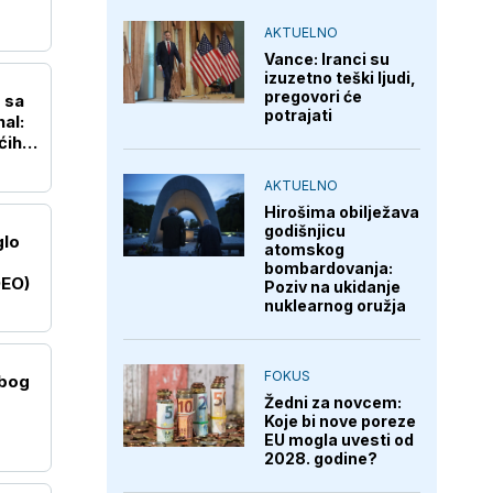
AKTUELNO
Vance: Iranci su
izuzetno teški ljudi,
pregovori će
 sa
potrajati
al:
ćih
AKTUELNO
Hirošima obilježava
godišnjicu
glo
atomskog
bombardovanja:
DEO)
Poziv na ukidanje
nuklearnog oružja
FOKUS
zbog
Žedni za novcem:
Koje bi nove poreze
EU mogla uvesti od
2028. godine?