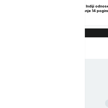
PLANETA
Monsunske kiše u Indiji odnos
nove žrtve: Najmanje 14 poginu
od udara groma