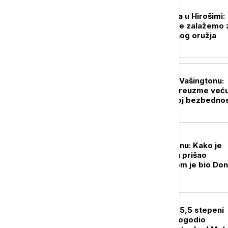
PLANETA
Premijerka Japana u Hirošimi:
Nastavićemo da se zalažemo 
svet bez nuklearnog oružja
FOKUS
Rubio i Miliband u Vašingtonu:
Evropa mora da preuzme već
ulogu u sopstvenoj bezbednos
FOKUS
Istraga u Vašingtonu: Kako je
komercijalni avion prišao
helikopteru u kojem je bio Don
Tramp
FOKUS
Zemljotres jačine 5,5 stepeni
Rihterove skale pogodio