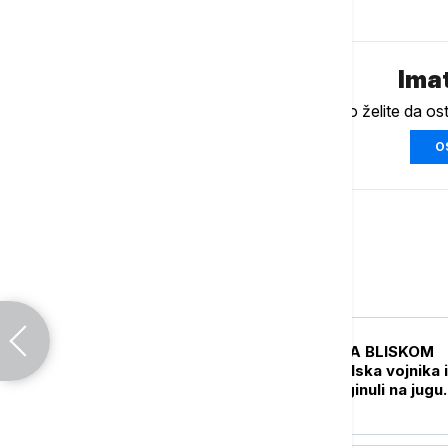
Komentari (
0
)
Imat
Ukoliko želite da os
O
Svet
FOKUS
UŽIVO
KRIZA NA BLISKOM
ISTOKU Dva izraelska vojnika i
jedan Libanac poginuli na jugu
Libana