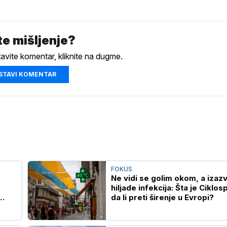
e mišljenje?
tavite komentar, kliknite na dugme.
STAVI KOMENTAR
FOKUS
Ne vidi se golim okom, a izazv
hiljade infekcija: Šta je Ciklos
da li preti širenje u Evropi?