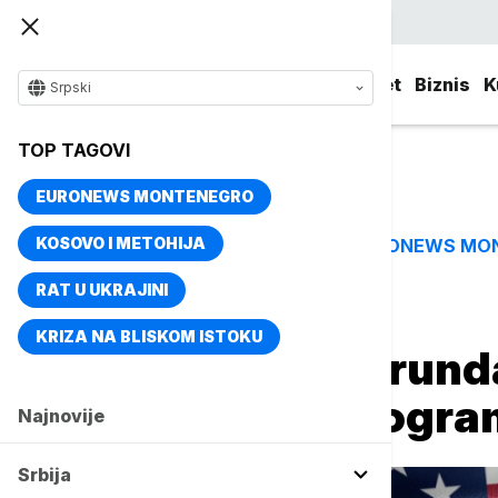
Srpski
Srbija
Evropa
Svet
Biznis
K
Srpski
TOP TAGOVI
EURONEWS MONTENEGRO
KOSOVO I METOHIJA
EURONEWS MO
TOP TAGOVI
RAT U UKRAJINI
Naslovna
Svet
Fokus
KRIZA NA BLISKOM ISTOKU
Odložena nova runda
nuklearnom progr
Najnovije
Srbija