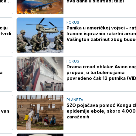
učkih
dva dana u sibirskoj tajgi
FOKUS
ciju
Panika u američkoj vojsci - rat
tvrdi
Iranom ispraznio raketni arsen
Vašington zabrinut zbog budu
sukoba
FOKUS
0
Drama iznad oblaka: Avion na
la
propao, u turbulencijama
povređeno čak 12 putnika (VI
PLANETA
SZO pojačava pomoć Kongu 
i van
epidemije ebole, skoro 4.000
zaraženih