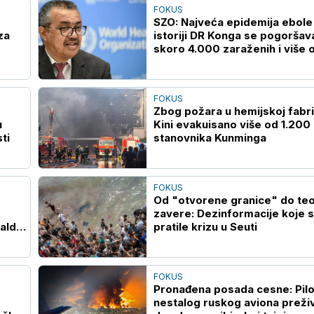
FOKUS
SZO: Najveća epidemija ebole
za
istoriji DR Konga se pogoršav
skoro 4.000 zaraženih i više 
1.700 umrlih
FOKUS
Zbog požara u hemijskoj fabri
u
Kini evakuisano više od 1.200
ti
stanovnika Kunminga
FOKUS
Od "otvorene granice" do teo
zavere: Dezinformacije koje 
ald
pratile krizu u Seuti
FOKUS
Pronađena posada cesne: Pilo
nestalog ruskog aviona preživ