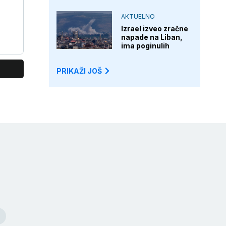
AKTUELNO
Izrael izveo zračne
napade na Liban,
ima poginulih
PRIKAŽI JOŠ