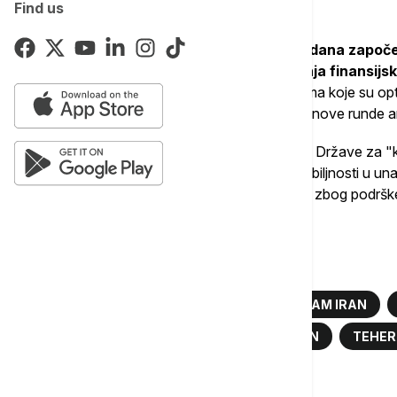
Find us
biti odložen.
SAD i Iran su
pre nešto više od mesec dana započel
iranskog nukleanog programa i ukidanja finansijs
Države juče su uvele nove sankcije firmama koje su optu
naftom i petrohemijskim proizvodima uoči nove runde a
Iran je danas optužio Sjedinjene Američke Države za "k
odluka i njihov nedostatak dobre volje i ozbiljnosti u u
Vašington upozorio Teheran na posledice zbog podršk
(Kraj) sku/nv
Više o...
SAD
IRAN
NUKLEARNI PROGRAM IRAN
PREGOVORI SAD I IRANA
SAD I IRAN
TEHE