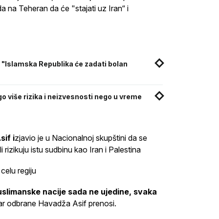
 na Teheran da će "stajati uz Iran“ i
: "Islamska Republika će zadati bolan
 više rizika i neizvesnosti nego u vreme
if i
zjavio je u Nacionalnoj skupštini da se
ili rizikuju istu sudbinu kao Iran i Palestina
celu regiju
muslimanske nacije sada ne ujedine, svaka
star odbrane Havadža Asif prenosi.