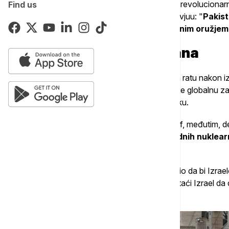
General Mohsen Rezae, viši oficir Iranske revolucionar
Find us
bezbednost, izjavio je u televizijskom intervjuu: "
Pakist
nuklearne rakete, i mi napasti nuklearnim oružjem
Rastuća uloga Pakistana
Dok se Iran i Izrael približavaju sveopštem ratu nakon 
vojnih lokacija, ova nova tvrdnja izazvala je globalnu z
stilu Trećeg svetskog rata na Bliskom istoku.
Pakistanski ministar odbrane Havadža Asif, međutim, d
"Pakistan je potpisnik svih međunarodnih nuklear
služe za odbranu, ne za eskalaciju.
“
Kasnije u objavi na "Iks"-u, Asif je upozorio da bi Izrael
trenutne nestabilne situacije, mogao podstaći Izrael da d
regionalnog sukoba, piše
"India Today".