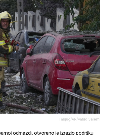
Tanjug/AP/Vahid Salemi
earnoj odmazdi, otvoreno je izrazio podršku