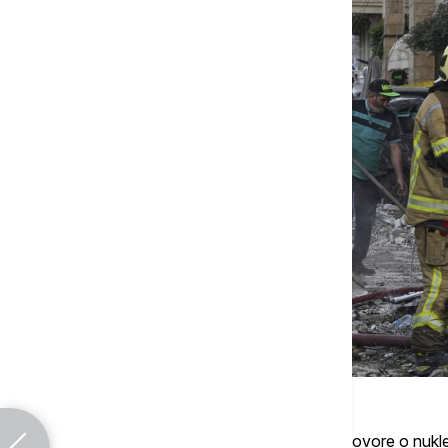
Iako je Islamabad odbacio bilo kakve razgovore o nukl