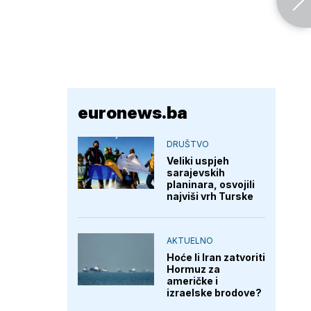
euronews.ba
DRUŠTVO
Veliki uspjeh
sarajevskih
planinara, osvojili
najviši vrh Turske
AKTUELNO
Hoće li Iran zatvoriti
Hormuz za
američke i
izraelske brodove?