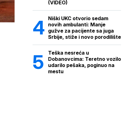
(VIDEO)
Niški UKC otvorio sedam
novih ambulanti: Manje
gužve za pacijente sa juga
Srbije, stiže i novo porodilište
Teška nesreća u
Dobanovcima: Teretno vozilo
udarilo pešaka, poginuo na
mestu