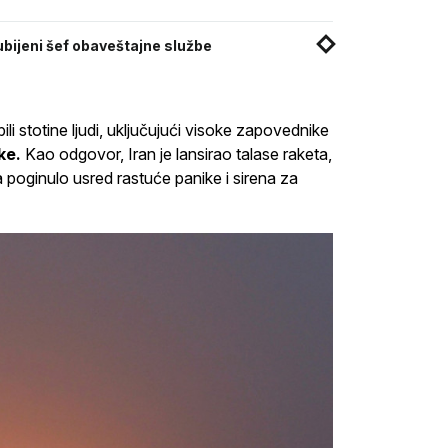
 ubijeni šef obaveštajne službe
i stotine ljudi, uključujući visoke zapovednike
ke.
Kao odgovor, Iran je lansirao talase raketa,
a poginulo usred rastuće panike i sirena za