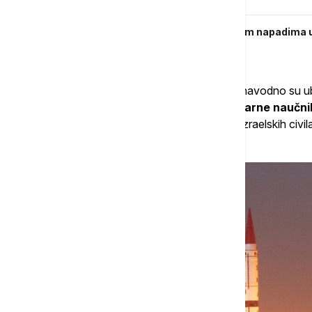
Iranski mediji potvrdili da su u izraelskim napadima
Revolucionarne garde i dva oficira
U međuvremenu, izraelski napadi na Iran navodno su ubil
Islamske revolucionarne garde
i
nuklearne naučni
pri čemu je potvrđeno da je najmanje pet izraelskih civil
vazdušni napad.