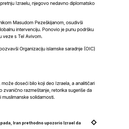
 pretnju Izraelu, njegovo nedavno diplomatsko
ednikom Masudom Pezeškijanom, osudivši
globalnu intervenciju. Ponovio je punu podršku
u veze s Tel Avivom.
 pozvavši Organizaciju islamske saradnje (OIC)
,
može doseći bilo koji deo Izraela, a analitičari
no zvanično razmeštanje, retorika sugeriše da
 muslimanske solidarnosti.
pada, Iran prethodno upozorio Izrael da