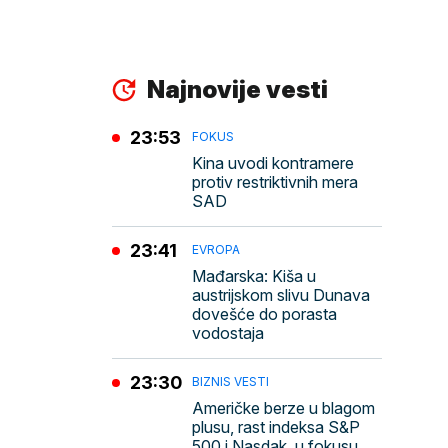
Najnovije vesti
23:53
FOKUS
Kina uvodi kontramere
protiv restriktivnih mera
SAD
23:41
EVROPA
Mađarska: Kiša u
austrijskom slivu Dunava
dovešće do porasta
vodostaja
23:30
BIZNIS VESTI
Američke berze u blagom
plusu, rast indeksa S&P
500 i Nasdak, u fokusu