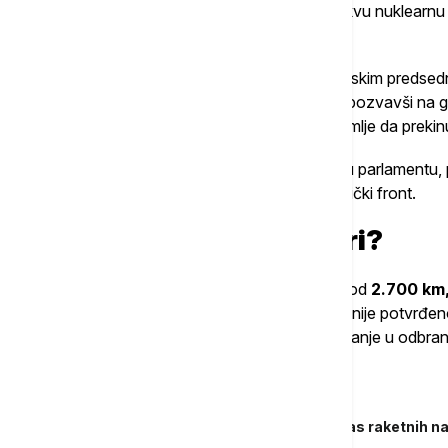
Iako Pakistan zvanično nije potvrdio nikakvu nuklearnu
usklađivanje s Iranom je očigledno.
Premijer Šehbaz Šarif razgovarao je s iranskim preds
izraelski napad kao kršenje suvereniteta i pozvavši na 
Pakistana Iranu i pozvao muslimanske zemlje da prekin
Ministar odbrane Asif podržao je taj stav u parlamentu,
da hitno sazove sastanak i formira zajednički front.
Nuklearni arsenal u igri?
Pakistanska raketa
Šahin-III,
s dometom od
2.700 km
veruju da je u potpunosti operativna. Iako nije potvrđe
Pakistan želi da pokaže nuklearno odvraćanje u odbrani
Povezane vesti
RAT IZRAELA I IRANA Otpočeo novi talas raketnih na
evakuiše Kanal 12 i Kanal 14