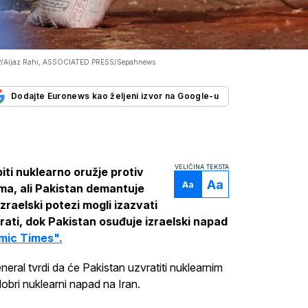
P/Aijaz Rahi, ASSOCIATED PRESS/Sepahnews
Dodajte Euronews kao željeni izvor na Google-u
VELIČINA TEKSTA
iti nuklearno oružje protiv
Aa
Aa
ma, ali Pakistan demantuje
zraelski potezi mogli izazvati
rati, dok Pakistan osuđuje izraelski napad
mic Times".
eneral tvrdi da će Pakistan uzvratiti nuklearnim
bri nuklearni napad na Iran.