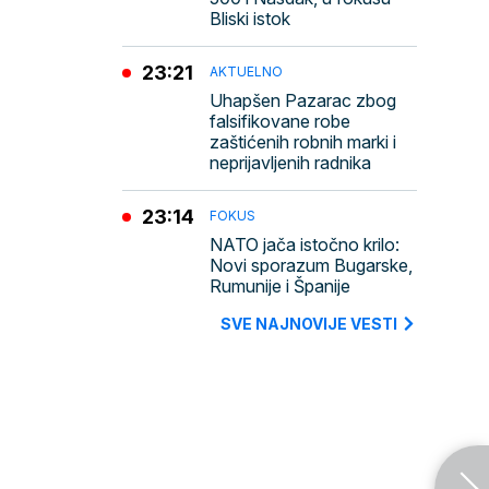
Bliski istok
23:21
AKTUELNO
Uhapšen Pazarac zbog
falsifikovane robe
zaštićenih robnih marki i
neprijavljenih radnika
23:14
FOKUS
NATO jača istočno krilo:
Novi sporazum Bugarske,
Rumunije i Španije
SVE NAJNOVIJE VESTI