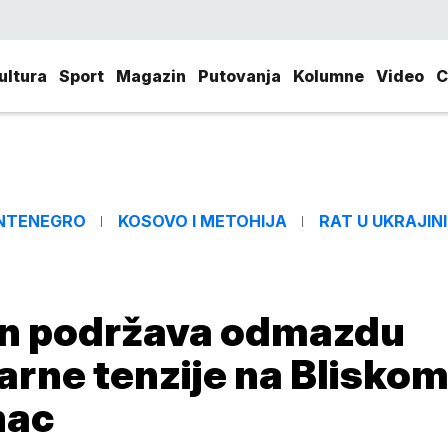
ultura
Sport
Magazin
Putovanja
Kolumne
Video
C
NTENEGRO
KOSOVO I METOHIJA
RAT U UKRAJINI
tan podržava odmazdu
earne tenzije na Blisko
nac