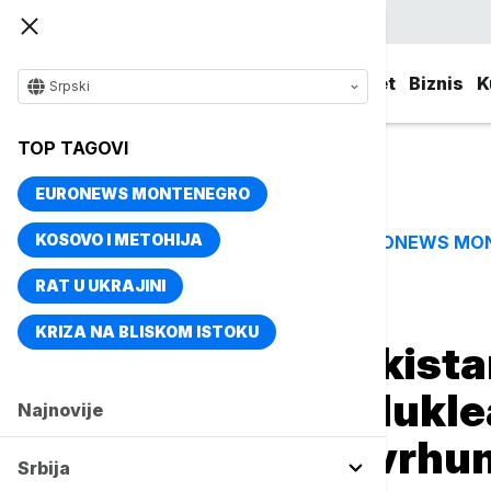
Srpski
Srbija
Evropa
Svet
Biznis
K
Srpski
TOP TAGOVI
EURONEWS MONTENEGRO
KOSOVO I METOHIJA
EURONEWS MO
TOP TAGOVI
RAT U UKRAJINI
Naslovna
Svet
Fokus
KRIZA NA BLISKOM ISTOKU
Iran tvrdi da Pakis
protiv Izraela: Nukl
Najnovije
istoku dostižu vrhu
Srbija