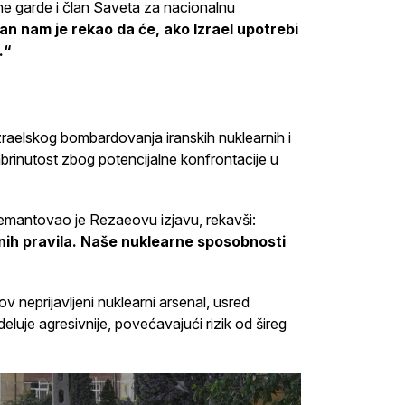
ne garde i član Saveta za nacionalnu
an nam je rekao da će, ako Izrael upotrebi
.“
izraelskog bombardovanja iranskih nuklearnih i
abrinutost zbog potencijalne konfrontacije u
emantovao je Rezaeovu izjavu, rekavši:
nih pravila. Naše nuklearne sposobnosti
ov neprijavljeni nuklearni arsenal, usred
eluje agresivnije, povećavajući rizik od šireg