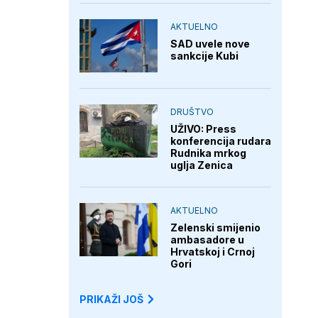
AKTUELNO
SAD uvele nove
sankcije Kubi
DRUŠTVO
UŽIVO: Press
konferencija rudara
Rudnika mrkog
uglja Zenica
AKTUELNO
Zelenski smijenio
ambasadore u
Hrvatskoj i Crnoj
Gori
PRIKAŽI JOŠ