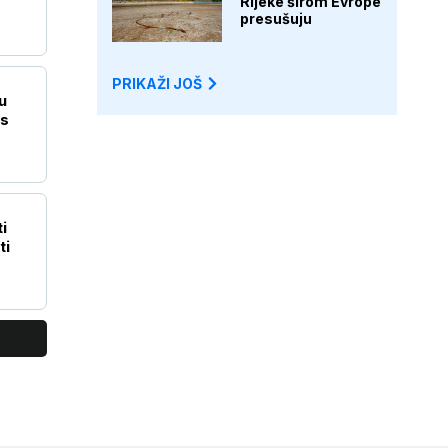
Rijeke širom Evrope
presušuju
PRIKAŽI JOŠ
u
os
i
ti