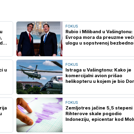
FOKUS
u
Rubio i Miliband u Vašingtonu:
,
Evropa mora da preuzme već
od
ulogu u sopstvenoj bezbedno
FOKUS
i u
Istraga u Vašingtonu: Kako je
komercijalni avion prišao
helikopteru u kojem je bio Do
Tramp
FOKUS
ija
Zemljotres jačine 5,5 stepeni
u
Rihterove skale pogodio
Indoneziju, epicentar kod Mol
ostrva