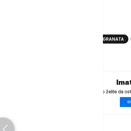
Više o...
DONALD TRAMP
DEPORTACIJA MIGRANATA
Komentari (
0
)
Imat
Ukoliko želite da os
O