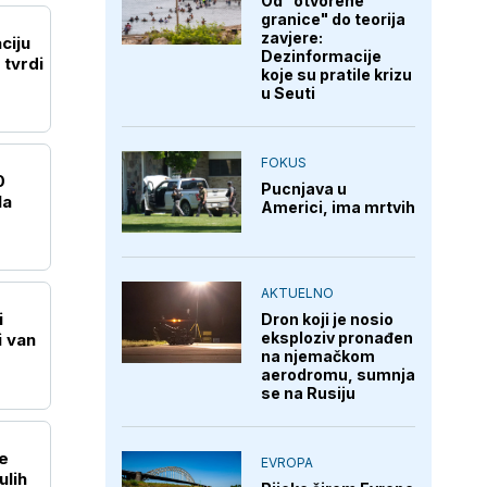
Od "otvorene
granice" do teorija
zavjere:
ciju
Dezinformacije
tvrdi
koje su pratile krizu
u Seuti
FOKUS
0
Pucnjava u
la
Americi, ima mrtvih
AKTUELNO
i
Dron koji je nosio
eksploziv pronađen
i van
na njemačkom
aerodromu, sumnja
se na Rusiju
e
EVROPA
ulih