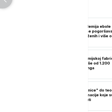
Svet
FOKUS
SZO: Najveća epidemija ebole 
istoriji DR Konga se pogoršava
skoro 4.000 zaraženih i više 
1.700 umrlih
FOKUS
Zbog požara u hemijskoj fabric
Kini evakuisano više od 1.200
stanovnika Kunminga
FOKUS
Od "otvorene granice" do teor
zavere: Dezinformacije koje s
pratile krizu u Seuti