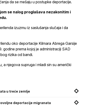
šćenja da se mešaju u postupke deportacije.
jom se nalog proglašava nezakonitim i
edu.
rilenda izuzmu iz saslušanja slučaja i da
lendu oko deportacije Kilmara Abrega Garsije
9. godine prema kojoj je administraciji SAD
bog rizika od bandi.
u, a njegova supruga i mladi sin su američki
ata u treće zemlje
rovoljne deportacije migranata