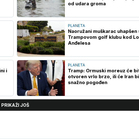
od udara groma
PLANETA
Naoružani muškarac uhapšen 
Trampovom golf klubu kod L
Anđelesa
PLANETA
ni i
Tramp: Ormuski moreuz će bit
otvoren vrlo brzo, ili će Iran bi
snažno pogođen
PRIKAŽI JOŠ