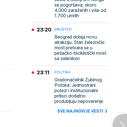
se pogoršava, skoro
4.000 zaraženih i više od
1.700 umrlih
23:20
DRUŠTVO
Beograd dobija novu
atrakciju: Stari železnički
most pretvara se u
pešačko-biciklistički most
sa zelenilom
23:11
POLITIKA
Gradonačelnik Zubinog
Potoka: Jednostrani
potezi i institucionalni
pritisci dodatno
produbljuju nepoverenje
SVE NAJNOVIJE VESTI