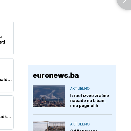
u
sti
euronews.ba
nald
AKTUELNO
Izrael izveo zračne
napade na Liban,
ima poginulih
učkih
AKTUELNO