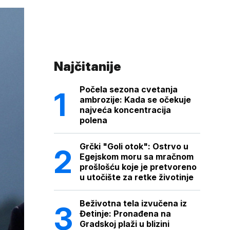
Najčitanije
Počela sezona cvetanja
ambrozije: Kada se očekuje
najveća koncentracija
polena
Grčki "Goli otok": Ostrvo u
Egejskom moru sa mračnom
prošlošću koje je pretvoreno
u utočište za retke životinje
Beživotna tela izvučena iz
Đetinje: Pronađena na
Gradskoj plaži u blizini