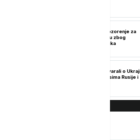
zaraženih
PLANETA
SAD pooštrile upozorenje za
putovanja u Belgiju zbog
bezbednosnih rizika
PLANETA
Putin i Lula razgovarali o Ukraji
bilateralnim odnosima Rusije i
Brazila