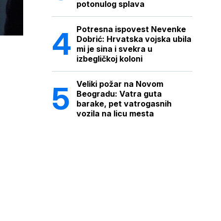
potonulog splava
Potresna ispovest Nevenke
Dobrić: Hrvatska vojska ubila
mi je sina i svekra u
izbegličkoj koloni
Veliki požar na Novom
Beogradu: Vatra guta
barake, pet vatrogasnih
vozila na licu mesta