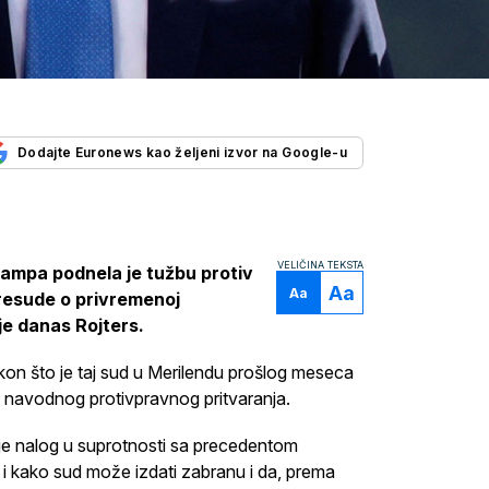
Dodajte Euronews kao željeni izvor na Google-u
VELIČINA TEKSTA
ampa podnela je tužbu protiv
Aa
Aa
presude o privremenoj
je danas Rojters.
kon što je taj sud u Merilendu prošlog meseca
g navodnog protivpravnog pritvaranja.
a je nalog u suprotnosti sa precedentom
i kako sud može izdati zabranu i da, prema