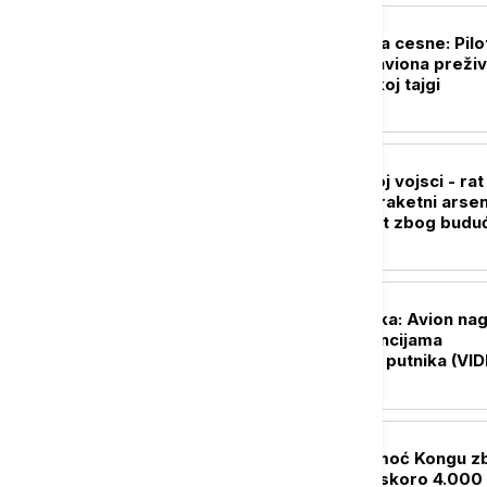
FOKUS
Pronađena posada cesne: Pilot
nestalog ruskog aviona preživ
dva dana u sibirskoj tajgi
FOKUS
Panika u američkoj vojsci - rat
Iranom ispraznio raketni arsen
Vašington zabrinut zbog budu
sukoba
FOKUS
Drama iznad oblaka: Avion nag
propao, u turbulencijama
povređeno čak 12 putnika (VID
PLANETA
SZO pojačava pomoć Kongu z
epidemije ebole, skoro 4.000