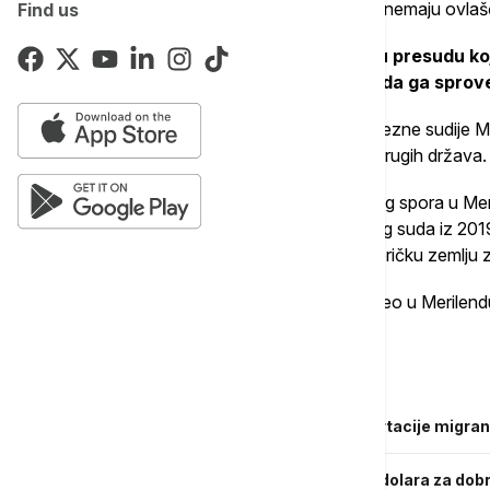
Zakonu o imigraciji i državljanstvu, sudovi nemaju ovla
Find us
Ministarstvo pravde SAD traži sudsku presudu ko
zabranu kojom se sudijama sprečava da ga sprov
Ministarstvo je takođe zatražilo da se savezne sudije Me
umesto toga angažuju savezne sudije iz drugih država.
Sud je izdao naredbu nakon višemesečnog spora u Meri
u El Salvador , uprkos presudi imigracionog suda iz 201
zabranjeno da ga deportuje u tu latinoameričku zemlju z
Abrego je državljanin Salvadora koji je živeo u Merilend
državljani.
Povezane vesti
Vrhovni sud SAD ukinuo zabranu deportacije migran
Stejt department odredio 250 miliona dolara za dob