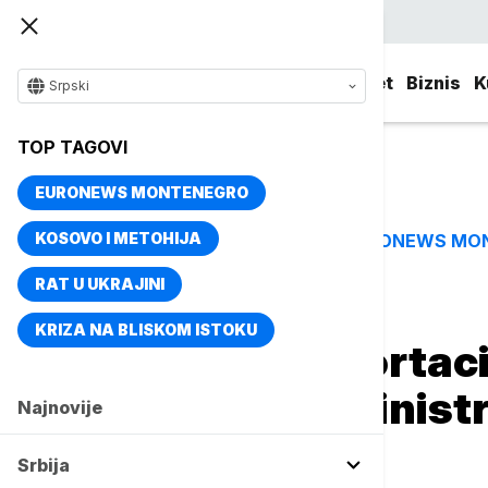
Srpski
Srbija
Evropa
Svet
Biznis
K
Srpski
TOP TAGOVI
EURONEWS MONTENEGRO
KOSOVO I METOHIJA
EURONEWS MO
TOP TAGOVI
RAT U UKRAJINI
Naslovna
Svet
Fokus
KRIZA NA BLISKOM ISTOKU
Spor zbog deportaci
Trampova administra
Najnovije
Merilendu
Srbija