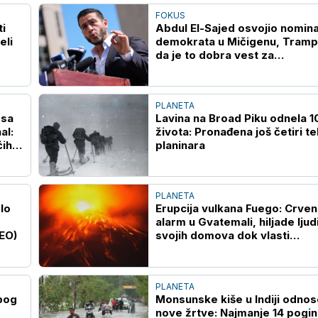
FOKUS
i
Abdul El-Sajed osvojio nomina
eli
demokrata u Mičigenu, Tramp 
da je to dobra vest za
republikance
PLANETA
 sa
Lavina na Broad Piku odnela 1
al:
života: Pronađena još četiri te
ćih
planinara
PLANETA
lo
Erupcija vulkana Fuego: Crven
alarm u Gvatemali, hiljade ljud
EO)
svojih domova dok vlasti
upozoravaju na bujice
PLANETA
bog
Monsunske kiše u Indiji odnos
nove žrtve: Najmanje 14 pogin