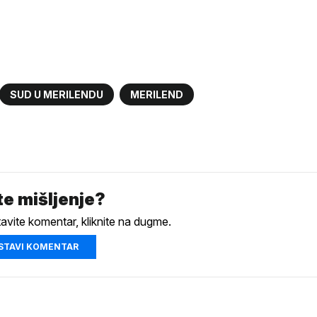
SUD U MERILENDU
MERILEND
e mišljenje?
tavite komentar, kliknite na dugme.
STAVI KOMENTAR