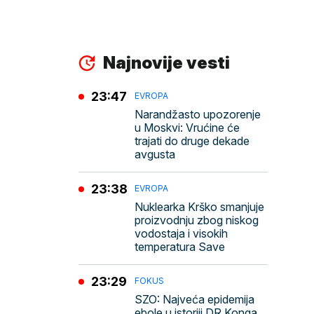
Najnovije vesti
23:47
EVROPA
Narandžasto upozorenje
u Moskvi: Vrućine će
trajati do druge dekade
avgusta
23:38
EVROPA
Nuklearka Krško smanjuje
proizvodnju zbog niskog
vodostaja i visokih
temperatura Save
23:29
FOKUS
SZO: Najveća epidemija
ebole u istoriji DR Konga