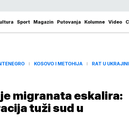
ultura
Sport
Magazin
Putovanja
Kolumne
Video
C
NTENEGRO
KOSOVO I METOHIJA
RAT U UKRAJINI
je migranata eskalira:
cija tuži sud u