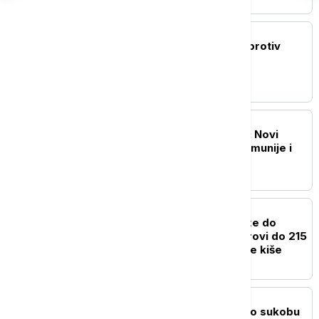
FOKUS
Kina uvodi kontramere protiv
restriktivnih mera SAD
FOKUS
NATO jača istočno krilo: Novi
sporazum Bugarske, Rumunije i
Španije
FOKUS
Snažan tajfun Delfin stiže do
Japana: Očekuju se vetrovi do 215
kilometara na sat i obilne kiše
FOKUS
Tramp odbacio navode o sukobu