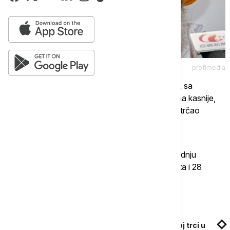
profimedia
Lični rekord je postigao u Torontu 2003. godine, sa
vremenom od pet sati i 40 minuta, a osam godina kasnije,
veruje se da je postao prvi stogodišnjak koji je istrčao
maraton.
Sing je 2013. godine istrčao u Hongkongu poslednju
desetokilometarsku stazu za jedan sat, 32 minuta i 28
sekundi.
Povezane vesti
Dva takmičara preminula na polumaratonskoj trci u