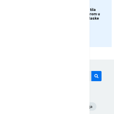
AKTUELNO
Erupcija Etne poremetila
aviosaobraćaj: Aerodrom u
Kataniji obustavio dolaske
letova
PRIKAŽI JOŠ
Današnji tagovi
Euronews Srbija
Dunav
Oluja