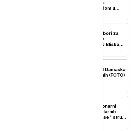
sa Hegsetom, tvrdi da je
zadovoljan njegovim radom u
Pentagonu
PLANETA
Kampanja u Mičigenu: Izbori za
Senat između optužbi za
antisemitizam i debate o Bliskom
istoku
PLANETA
Eksplozija autobusa kod Damaska:
Ima poginulih i povređenih (FOTO)
PLANETA
Kosmički ples: Revolucionarni
snimci otkrivaju tajnu solarnih
oluja koje mogu da "ugase" struju
na Zemlji