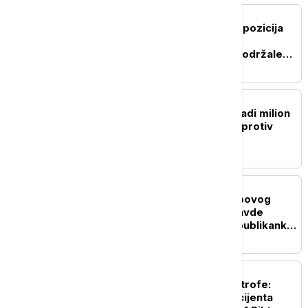
PLANETA
Venecuelanska vlada i opozicija
započele razgovore iza
zatvorenih vrata, SAD podržale
dijalog
PLANETA
Singapur planira da posadi milion
stabala drveća, u borbi protiv
toplotnih talasa
FOKUS
Potvrda u Senatu Trampovog
kandidat za ministra pravde
dovedena u pitanje: Republikanka
Murkovski okreće leđa Blanšu
PLANETA
Herojstvo u senci katastrofe:
Hirurzi telima branili pacijenta