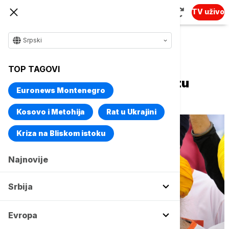
TV uživo
Srpski
Naslovna
Svet
Fokus
TOP TAGOVI
Najstariji maratonac na svetu
Euronews Montenegro
poginuo u 115. godini
Kosovo i Metohija
Rat u Ukrajini
Kriza na Bliskom istoku
Najnovije
Srbija
Evropa