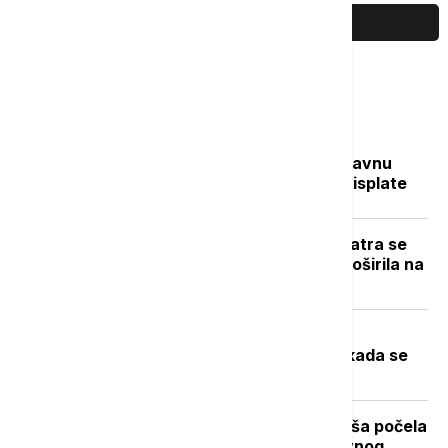
PRIKAŽI JOŠ
Najčitanije
Sve na jednom mestu: Ko dobija državnu
pomoć, koliko novca stiže i kada su isplate
Novi požar u Deliblatskoj peščari: Vatra se
zbog vetra i visokih temperatura proširila na
više od 300 hektara (VIDEO)
Toplotni talas u Srbiji na vrhuncu:
Temperature do 40 stepeni, a evo kada se
očekuje zahlađenje
Stiže dugo očekivano osveženje: Kiša počela
da pada u Beogradu posle višednevnog