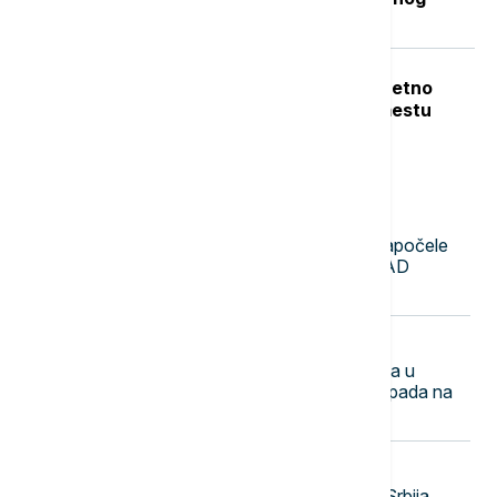
toplotnog talasa (VIDEO, FOTO)
Teška nesreća u Dobanovcima: Teretno
vozilo udarilo pešaka, poginuo na mestu
Najnovije vesti
16:10
PLANETA
Venecuelanska vlada i opozicija započele
razgovore iza zatvorenih vrata, SAD
podržale dijalog
16:00
EVROPA
Klupa u duginim bojama postavljena u
Berlinu u znak sećanja na žrtve napada na
Prajd
15:50
DRUŠTVO
Čovečanstvo u ekološkom dugu: Srbija