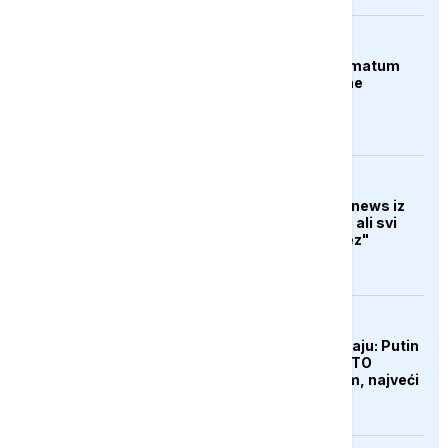
AKTUELNO
Španija postavila ultimatum
Italiji da ukine granične
kontrole
AKTUELNO
Kristijan Eker za Euronews iz
Zaporožja: "Grad živi, ali svi
čekaju novi ruski potez"
FOKUS
Amerikanci upozoravaju: Putin
bi mogao testirati NATO
ograničenim napadom, najveći
rizik od jeseni