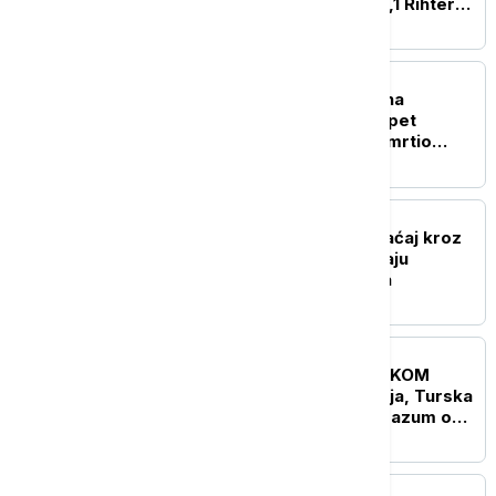
tokom zemljotresa od 7,1 Rihtera
(VIDEO)
FOKUS
Detalji pucnjave u školi na
Tajlandu: Napadač ubio pet
nastavnika, pre toga usmrtio
svoju baku i deku (VIDEO)
FOKUS
Smanjen brodski saobraćaj kroz
Ormuski moreuz dok traju
pregovori Irana i Omana
FOKUS
UŽIVO
KRIZA NA BLISKOM
ISTOKU Saudijska Arabija, Turska
i Pakistan potpisali sporazum o
kolektivnoj odbrani
FOKUS