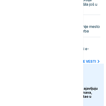
svoje resurse za ovu godinu potrošila još u
maju, koje su posledice i rešenja
15:40
POLITIKA
Milićević: Petrovačka cesta najbolnije mesto
nacionalnog pamćenja stradanja Srba
15:39
BIZNIS VESTI
Digitalna plaćanja: Kako su kartice i e-
novčanici promenili online navike
SVE NAJNOVIJE VESTI
euronews.ba
AKTUELNO
Hidrolozi u Rumuniji najavljuju
blagi porast nivoa Dunava,
vodostaj rijeke porastao u
Mađarskoj