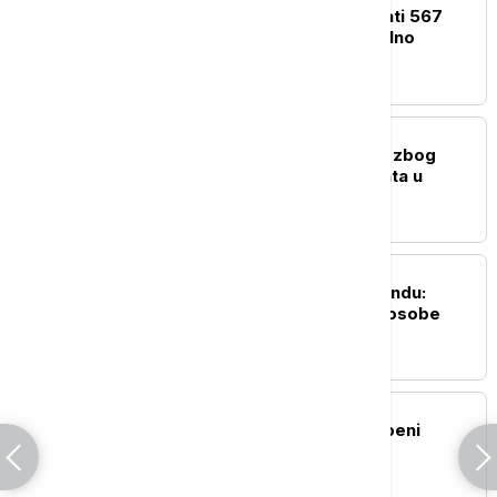
Sud naložio Meti da uplati 567
miliona dolara za mentalno
zdravlje dece
FOKUS
Uhapšen bivši guverner zbog
slučaja nestalih studenata u
Meksiku
FOKUS
Pucnjava u školi na Tajlandu:
Ubijen nastavnik, četiri osobe
ranjene
FOKUS
Zemljotres jačine 5 stepeni
pogodio Filipine