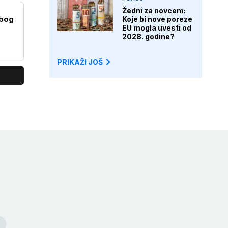
Žedni za novcem:
zbog
Koje bi nove poreze
EU mogla uvesti od
2028. godine?
PRIKAŽI JOŠ