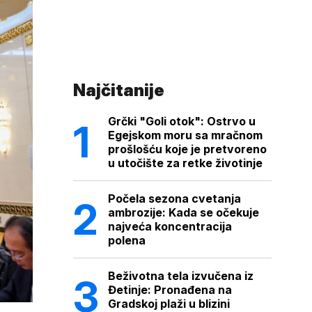
Najčitanije
Grčki "Goli otok": Ostrvo u
Egejskom moru sa mračnom
prošlošću koje je pretvoreno
u utočište za retke životinje
Počela sezona cvetanja
ambrozije: Kada se očekuje
najveća koncentracija
polena
Beživotna tela izvučena iz
Đetinje: Pronađena na
Gradskoj plaži u blizini