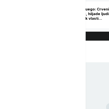
PLANETA
Erupcija vulkana Fuego: Crveni
alarm u Gvatemali, hiljade ljud
svojih domova dok vlasti
upozoravaju na bujice