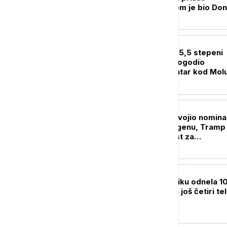
helikopteru u kojem je bio Don
Tramp
FOKUS
Zemljotres jačine 5,5 stepeni
Rihterove skale pogodio
Indoneziju, epicentar kod Mol
ostrva
FOKUS
Abdul El-Sajed osvojio nomina
demokrata u Mičigenu, Tramp 
da je to dobra vest za
republikance
PLANETA
Lavina na Broad Piku odnela 1
života: Pronađena još četiri te
planinara