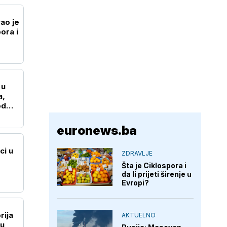
ao je
pora i
 u
a,
od
euronews.ba
ci u
ZDRAVLJE
Šta je Ciklospora i
da li prijeti širenje u
Evropi?
rija
AKTUELNO
su