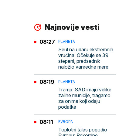
Najnovije vesti
08:27
PLANETA
Seul na udaru ekstremnih
vrućina: Očekuje se 39
stepeni, predsednik
naložio vanredne mere
08:19
PLANETA
Tramp: SAD imaju velike
zalihe municije, tragamo
za onima koji odaju
podatke
08:11
EVROPA
Toplotni talas pogodio
Evropu: Rekordne