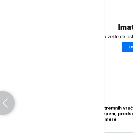
Komentari (
0
)
Imat
Ukoliko želite da os
O
Svet
PLANETA
Seul na udaru ekstremnih vruć
Očekuje se 39 stepeni, preds
naložio vanredne mere