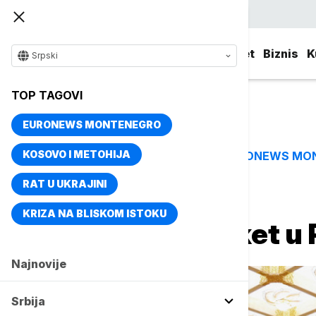
Srpski
Srbija
Evropa
Svet
Biznis
K
Srpski
TOP TAGOVI
EURONEWS MONTENEGRO
KOSOVO I METOHIJA
EURONEWS MO
TOP TAGOVI
RAT U UKRAJINI
Naslovna
Svet
Fokus
KRIZA NA BLISKOM ISTOKU
Si priredio banket u
Najnovije
Srbija