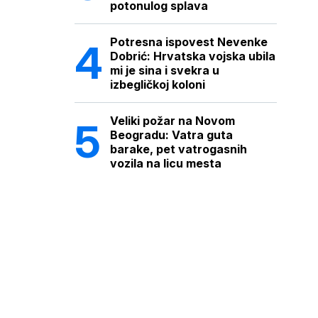
potonulog splava
Potresna ispovest Nevenke
Dobrić: Hrvatska vojska ubila
mi je sina i svekra u
izbegličkoj koloni
Veliki požar na Novom
Beogradu: Vatra guta
barake, pet vatrogasnih
vozila na licu mesta