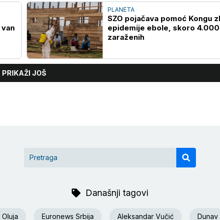
PLANETA
SZO pojačava pomoć Kongu 
i van
epidemije ebole, skoro 4.000
zaraženih
PRIKAŽI JOŠ
Današnji tagovi
Oluja
Euronews Srbija
Aleksandar Vučić
Dunav