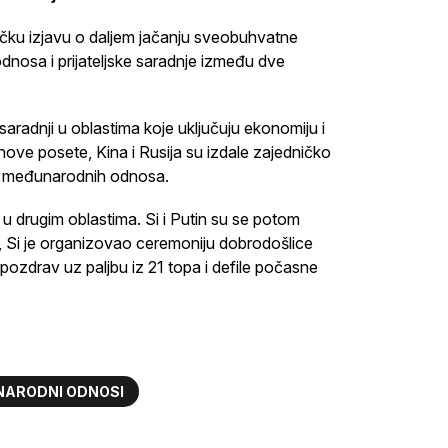
dničku izjavu o daljem jačanju sveobuhvatne
odnosa i prijateljske saradnje između dve
aradnji u oblastima koje uključuju ekonomiju i
nove posete, Kina i Rusija su izdale zajedničko
pa međunarodnih odnosa.
u drugim oblastima. Si i Putin su se potom
a, Si je organizovao ceremoniju dobrodošlice
pozdrav uz paljbu iz 21 topa i defile počasne
ARODNI ODNOSI