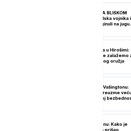
FOKUS
UŽIVO
KRIZA NA BLISKOM
ISTOKU Dva izraelska vojnika i
jedan Libanac poginuli na jugu
Libana
PLANETA
Premijerka Japana u Hirošimi:
Nastavićemo da se zalažemo 
svet bez nuklearnog oružja
FOKUS
Rubio i Miliband u Vašingtonu:
Evropa mora da preuzme već
ulogu u sopstvenoj bezbednos
FOKUS
Istraga u Vašingtonu: Kako je
komercijalni avion prišao