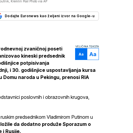
utnik, Kremlin Pool Photo via AP
Dodajte Euronews kao željeni izvor na Google-u
VELIČINA TEKSTA
dvodnevnoj zvaničnoj poseti
Aa
Aa
ganizovao kineski predsednik
dišnjice potpisivanja
ji, i 30. godišnjice uspostavljanja kursa
e u Domu naroda u Pekingu, prenosi RIA
predstavnici poslovnih i obrazovnih krugova,
a ruskim predsednikom Vladimirom Putinom u
složile da dodatno produže Sporazum o
 i Rusije.