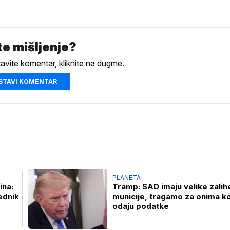
e mišljenje?
tavite komentar, kliknite na dugme.
STAVI KOMENTAR
PLANETA
ina:
Tramp: SAD imaju velike zalih
ednik
municije, tragamo za onima ko
odaju podatke