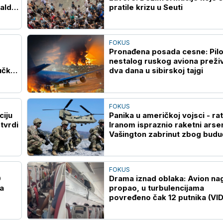
ald
pratile krizu u Seuti
FOKUS
Pronađena posada cesne: Pilo
nestalog ruskog aviona preživ
učkih
dva dana u sibirskoj tajgi
FOKUS
ciju
Panika u američkoj vojsci - rat
tvrdi
Iranom ispraznio raketni arsen
Vašington zabrinut zbog budu
sukoba
FOKUS
0
Drama iznad oblaka: Avion na
la
propao, u turbulencijama
povređeno čak 12 putnika (VI