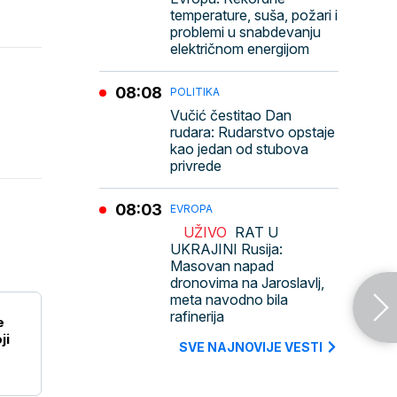
temperature, suša, požari i
problemi u snabdevanju
električnom energijom
08:08
POLITIKA
Vučić čestitao Dan
rudara: Rudarstvo opstaje
kao jedan od stubova
privrede
08:03
EVROPA
UŽIVO
RAT U
UKRAJINI Rusija:
Masovan napad
dronovima na Jaroslavlj,
meta navodno bila
rafinerija
e
ji
SVE NAJNOVIJE VESTI