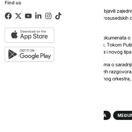
Find us
Nakon razgovora, Si i Putin su potpisali i objavili zaje
strateške koordinacije i produbljivanju dobrosusedskih 
zemlje.
Takođe su prisustvovali potpisivanju 20 dokumenata o s
trgovinu, obrazovanje i nauku i tehnologiju. Tokom Puti
saopštenje o promociji multipolarnog sveta i novog ti
Dve strane su takođe postigle 20 sporazuma o saradnji 
zajednički sastali sa novinarima. Pre njihovih razgovor
za Putina u centru Pekinga, uz nastup vojnog orkestra, 
garde.
Više o...
PUTIN
SI ĐINPING
RUSIJA KINA
MEĐUN