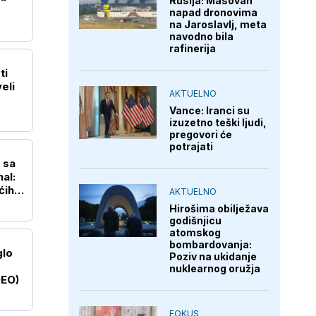
Rusija: Masovan
napad dronovima
na Jaroslavlj, meta
navodno bila
rafinerija
ti
eli
AKTUELNO
Vance: Iranci su
izuzetno teški ljudi,
pregovori će
potrajati
 sa
al:
ćih
AKTUELNO
Hirošima obilježava
godišnjicu
atomskog
bombardovanja:
glo
Poziv na ukidanje
nuklearnog oružja
DEO)
FOKUS