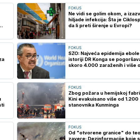
FOKUS
Ne vidi se golim okom, a izazv
hiljade infekcija: Šta je Ciklos
da li preti širenje u Evropi?
FOKUS
SZO: Najveća epidemija ebole
za
istoriji DR Konga se pogoršav
skoro 4.000 zaraženih i više 
1.700 umrlih
FOKUS
Zbog požara u hemijskoj fabri
u
Kini evakuisano više od 1.200
ti
stanovnika Kunminga
FOKUS
Od "otvorene granice" do teo
zavere: Dezinformacije koje 