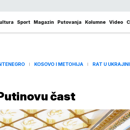
ultura
Sport
Magazin
Putovanja
Kolumne
Video
C
NTENEGRO
KOSOVO I METOHIJA
RAT U UKRAJINI
 Putinovu čast