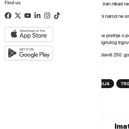
Find us
Dodao je da se sa Fon der Lajen složio da Iran nikad n
"Složili smo se da režim koji ubija sopstveni narod ne s
naveo je američki predsednik.
Fon der Lajen je u sredu odbacila Trampove pretnje o 
upozorivši Vašington da se pridržava postignutog trgo
Sjedinjene Američke Države će 4. jula proslaviti 250. go
Više o...
DONALD TRAMP
EVROPSKA KOMISIJA
TRG
Komentari (
0
)
Imat