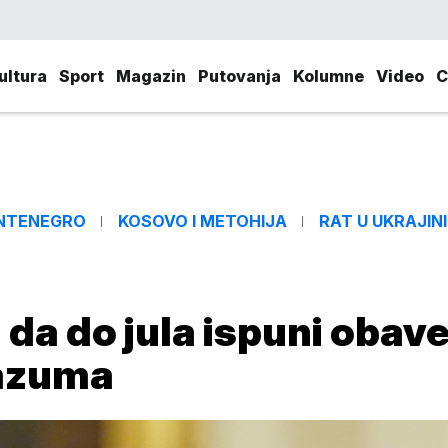
ultura
Sport
Magazin
Putovanja
Kolumne
Video
C
NTENEGRO
KOSOVO I METOHIJA
RAT U UKRAJINI
da do jula ispuni obav
razuma