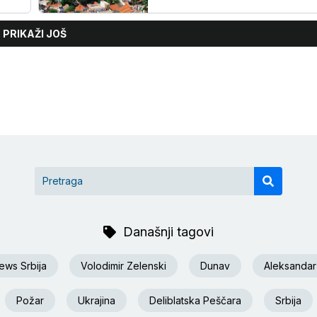
PRIKAŽI JOŠ
Današnji tagovi
ews Srbija
Volodimir Zelenski
Dunav
Aleksandar
Požar
Ukrajina
Deliblatska Peščara
Srbija