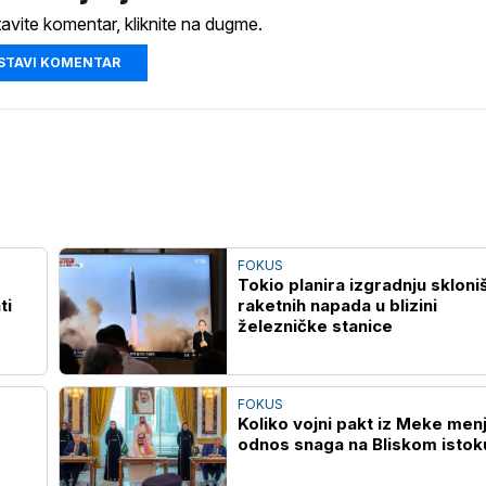
tavite komentar, kliknite na dugme.
STAVI KOMENTAR
FOKUS
Tokio planira izgradnju skloni
ti
raketnih napada u blizini
železničke stanice
FOKUS
Koliko vojni pakt iz Meke men
odnos snaga na Bliskom istok