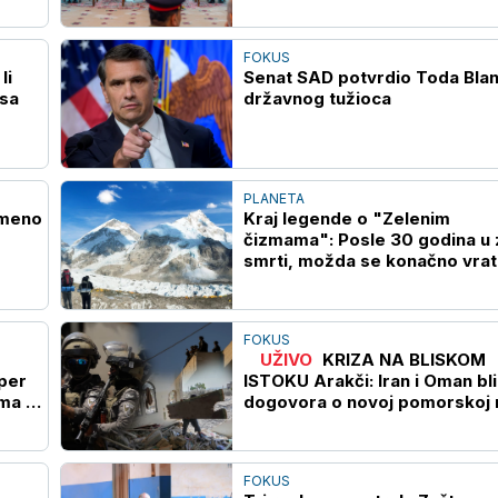
FOKUS
li
Senat SAD potvrdio Toda Blan
 sa
državnog tužioca
PLANETA
emeno
Kraj legende o "Zelenim
čizmama": Posle 30 godina u 
smrti, možda se konačno vrati
indijskog penjača sa Everest
FOKUS
UŽIVO
KRIZA NA BLISKOM
per
ISTOKU Arakči: Iran i Oman bl
ma i
dogovora o novoj pomorskoj r
kroz Ormuski moreuz
FOKUS