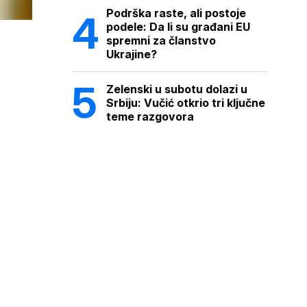
Podrška raste, ali postoje
podele: Da li su građani EU
spremni za članstvo
Ukrajine?
Zelenski u subotu dolazi u
Srbiju: Vučić otkrio tri ključne
teme razgovora