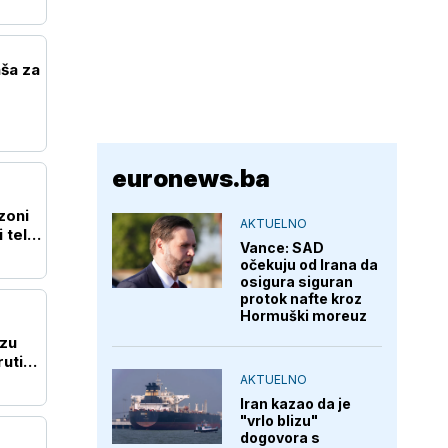
ša za
euronews.ba
zoni
AKTUELNO
 telo
Vance: SAD
očekuju od Irana da
osigura siguran
protok nafte kroz
Hormuški moreuz
izu
uti
AKTUELNO
Iran kazao da je
"vrlo blizu"
dogovora s