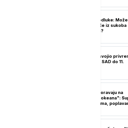
FOKUS
Između dve loše odluke: Može 
Tramp da se izvuče iz sukoba
Iranom pre izbora?
FOKUS
Američki Senat usvojio privr
finansiranje vlade SAD do 11.
decembra
PLANETA
Meteorolozi upozoravaju na
"čudovište iz dva okeana": Su
El Ninjo preti sušama, poplava
glađu širom sveta
PLANETA