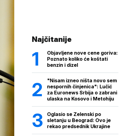
Najčitanije
Objavljene nove cene goriva:
Poznato koliko će koštati
benzin i dizel
"Nisam izneo ništa novo sem
nespornih činjenica": Lučić
za Euronews Srbija o zabrani
ulaska na Kosovo i Metohiju
Oglasio se Zelenski po
sletanju u Beograd: Ovo je
rekao predsednik Ukrajine