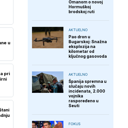
Omanom o novoj
Hormuškoj
brodskoj ruti
AKTUELNO
Pao dron u
Bugarskoj: Snažna
ane u
eksplozija na
kilometar od
ključnog gasovoda
 pri
AKTUELNO
irni
Španija spremna u
slučaju novih
incidenata, 2.000
vojnika
raspoređeno u
Seuti
štani
adnju
FOKUS