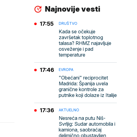
Najnovije vesti
17:55
DRUŠTVO
Kada se očekuje
završetak toplotnog
talasa? RHMZ najavljuje
osveženje i pad
temperature
17:46
EVROPA
"Obećani" reciprocitet
Madrida: Španija uvela
granične kontrole za
putnike koji dolaze iz Italije
17:36
AKTUELNO
Nesreća na putu Niš-
Svrljig: Sudar automobila i
kamiona, saobraćaj
delimično obustavljen