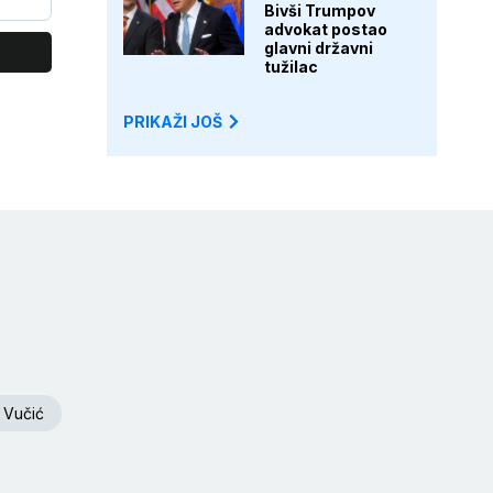
Bivši Trumpov
advokat postao
glavni državni
tužilac
PRIKAŽI JOŠ
 Vučić