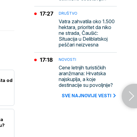
17:27
DRUŠTVO
Vatra zahvatila oko 1.500
hektara, prioritet da niko
ne strada, Čaušić:
Situacija u Deliblatskoj
peščari neizvesna
17:18
NOVOSTI
Cene letnjih turističkih
aranžmana: Hrvatska
najskuplja, a koje
šta od
destinacije su povoljnije?
SVE NAJNOVIJE VESTI
ja
u?