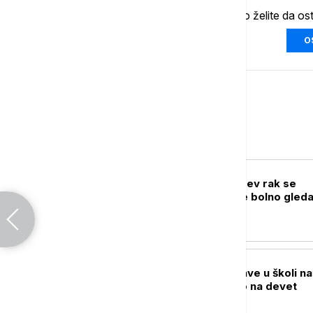
Ukoliko želite da os
O
Svet
PLANETA
Hanter Bajden: Očev rak se
proširio, veoma je bolno gleda
njegovu borbu
PLANETA
Broj žrtava pucnjave u školi na
Tajlandu porastao na devet