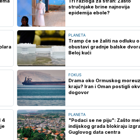
Nema
Tri razloga za strah: Zašto
stručnjake brine najnovija
epidemija ebole?
PLANETA
Tramp će se žaliti na odluku o
olara
obustavi gradnje balske dvor
Beloj kući
FOKUS
Drama oko Ormuskog moreuza
kraju? Iran i Oman postigli okv
dogovor
PLANETA
d 4
"Podaci se ne piju": Zašto me
je
indijskog grada blokiraju izgr
Guglovog data centra