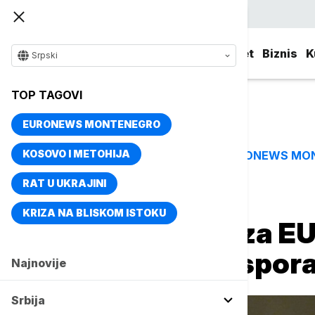
Srpski
Srbija
Evropa
Svet
Biznis
K
Srpski
TOP TAGOVI
EURONEWS MONTENEGRO
KOSOVO I METOHIJA
EURONEWS MO
TOP TAGOVI
RAT U UKRAJINI
Naslovna
Svet
Planeta
KRIZA NA BLISKOM ISTOKU
Tramp dao rok za EU 
iz trgovinskog spo
Najnovije
Srbija