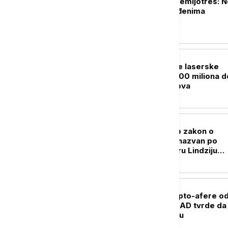
Aljasku pogodio zemljotres: 
izveštaja o povređenima
FOKUS
Vojska SAD kupuje laserske
sisteme vredne 400 miliona d
za obaranje dronova
PLANETA
Senat SAD usvojio zakon o
sankcijama Rusiji nazvan po
pokojnom senatoru Lindziju
Grejemu
FOKUS
Dubai u centru kripto-afere o
milijarde dolara: SAD tvrde da 
novac išao ka Iranu