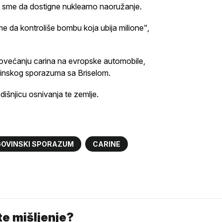
e sme da dostigne nuklearno naoružanje.
me da kontroliše bombu koja ubija milione",
povećanju carina na evropske automobile,
vinskog sporazuma sa Briselom.
dišnjicu osnivanja te zemlje.
OVINSKI SPORAZUM
CARINE
e mišljenje?