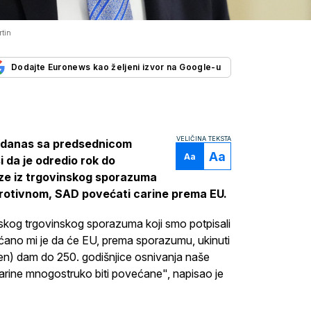
rtin
Dodajte Euronews kao željeni izvor na Google-u
VELIČINA TEKSTA
e danas sa predsednicom
Aa
Aa
 da je odredio rok do
eze iz trgovinskog sporazuma
protivnom, SAD povećati carine prema EU.
jskog trgovinskog sporazuma koji smo potpisali
ćano mi je da će EU, prema sporazumu, ukinuti
jen) dam do 250. godišnjice osnivanja naše
carine mnogostruko biti povećane", napisao je