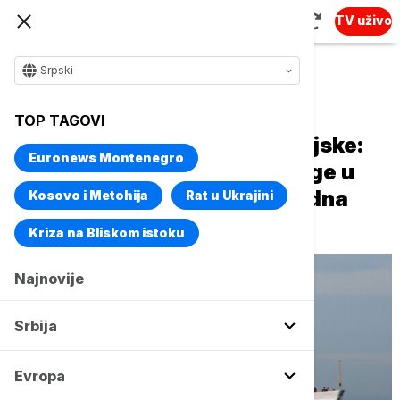
TV uživo
Srpski
Naslovna
Svet
Planeta
TOP TAGOVI
Južna komanda američke vojske:
Euronews Montenegro
Pogođen brod za prevoz droge u
južnom Pacifiku, stradala jedna
Kosovo i Metohija
Rat u Ukrajini
osoba
Kriza na Bliskom istoku
Najnovije
Srbija
Evropa