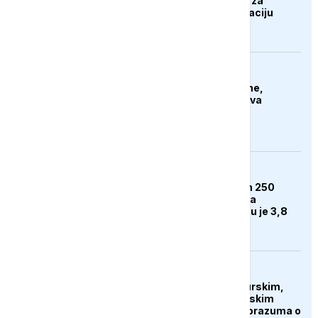
Seuta postaje centar za
radikalizaciju i regrutaciju
džihadista
FOKUS
Tajfun pogodio dio Kine,
otkazano stotine letova
BIZNIS
Rimac rasprodao svih 250
Bugattija prije početka
proizvodnje. Cijena mu je 3,8
miliona eura
AKTUELNO
Islamabad ukrašen turskim,
saudijskim i pakistanskim
zastavama nakon sporazuma o