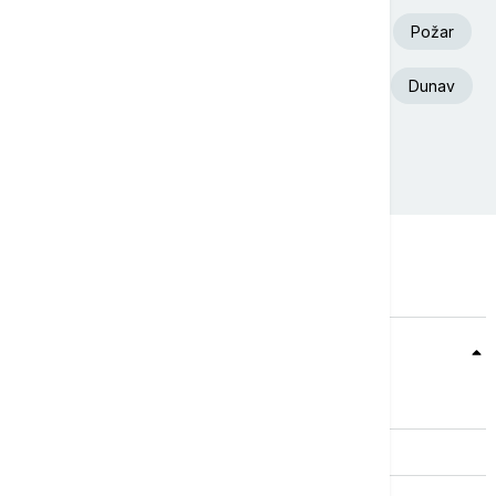
Volodimir Zelenski
Aleksandar Vučić
Požar
Euronews Srbija
Deliblatska Peščara
Dunav
Ukrajina
Srbija
Teme
Srbija
Evropa
Svet
Biznis