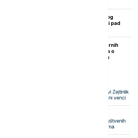
Kada se očekuje završetak toplotnog
talasa? RHMZ najavljuje osveženje i pad
temperature
"Nisam izneo ništa novo sem nespornih
činjenica": Lučić za Euronews Srbija o
zabrani ulaska na Kosovo i Metohiju
Najnovije vesti
13:56
EVROPA
Na Srpskom vojničkom groblju Novi Zejtinlik
u Sokolcu služen parastos, položeni venci
13:49
POZNATI
Pesme Tejlor Svift uklonjene sa društvenih
mreža Trampovog predizbornog tima