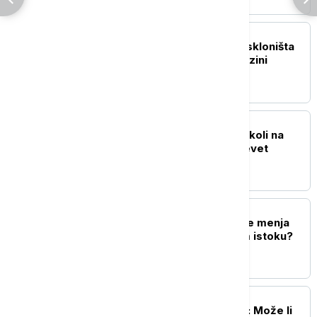
FOKUS
Tokio planira izgradnju skloništa
od raketnih napada u blizini
železničke stanice
PLANETA
Broj žrtava pucnjave u školi na
Tajlandu porastao na devet
FOKUS
Koliko vojni pakt iz Meke menja
odnos snaga na Bliskom istoku?
FOKUS
Između dve loše odluke: Može li