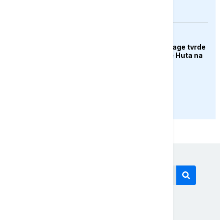
zajedničkoj odbrani
AKTUELNO
Jemenske vladine snage tvrde
da su napale položaje Huta na
jugu
PRIKAŽI JOŠ
Današnji tagovi