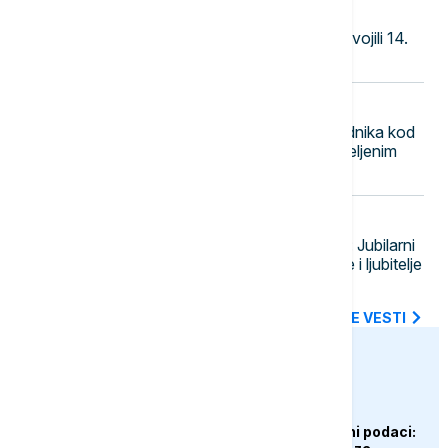
13:43
OSTALI SPORTOVI
Rukometaši Srbije do 18 godina osvojili 14.
mesto na Evropskom prvenstvu
13:30
POLITIKA
Đedović: Navodi o otvaranju 5. rudnika kod
Zaječara širenje panike na neutemeljenim
podacima
13:23
DRUŠTVO
Bela Palanka čuva tradiciju banice: Jubilarni
25. "Dani banice" okupili domaćice i ljubitelje
gastronomije
SVE NAJNOVIJE VESTI
euronews.ba
AKTUELNO
Italijanski obavještajni podaci: