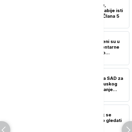
Fidan: Sporazum Turske,
Pakistana i Saudijske Arabije isti
kao NATO sporazum iz Člana 5
FOKUS
Njihovi slučajevi pretočeni su u
filmove, serije i dokumentarne
emisije: Šta je zaustavilo
najopasnije zločince?
FOKUS
Iran postavio više uslova SAD za
ponovno otvaranje Ormuskog
moreuza, jedan je i ukidanje
sankcija
PLANETA
Hanter Bajden: Očev rak se
proširio, veoma je bolno gledati
njegovu borbu