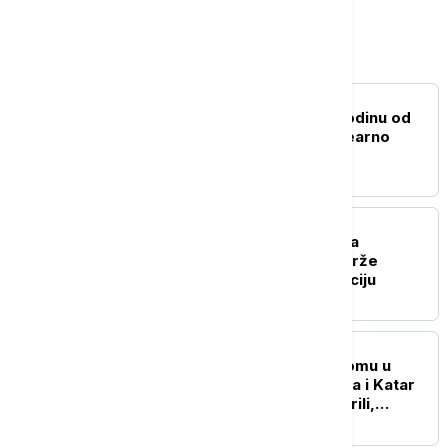
Svet
FOKUS
Nagasaki obeležio 81 godinu od
atomske bombe: "Nuklearno
oružje je apsolutno zlo"
PLANETA
Pentagon vrši pritisak na
odbrambene firme da brže
proizvode oružje i municiju
PLANETA
Umalo sudar na aerodromu u
Sidneju: Avioni Džetstara i Katar
ervejza zamalo se sudarili,
povređen član posade