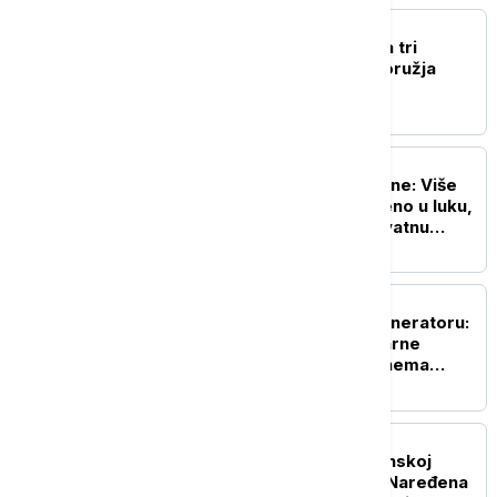
PLANETA
Takaiči: Japan podržava tri
principa nenuklearnog oružja
PLANETA
Tajfun Delfin stiže do Kine: Više
od 500 brodova sklonjeno u luku,
vetrovi dostižu neverovatnu
brzinu
PLANETA
Alarm zbog kvara na generatoru:
Isključen reaktor nuklearne
elektrane Oi u Japanu, nema
curenja radijacije
PLANETA
Vanredno stanje u Britanskoj
Kolumbiji zbog požara: Naređena