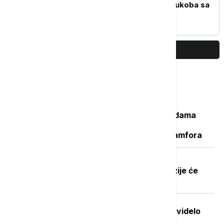
Tramp da se izvuče iz sukoba sa
Iranom pre izbora?
PRIKAŽI JOŠ
Najčitanije
Važan svedok antičke istorije: U vodama
Sicijlije otkriveni ostaci potonulog
starorimskog broda sa 100 vinskih amfora
Dobre vesti za najstarije građane:
Povećanje penzija ove godine, penzije će
pratiti rast plata
Stvorena nova boja koju je do sada videlo
samo sedmoro ljudi