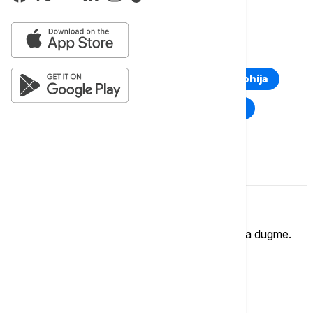
BROD ZA DROGU
OBALSKA STRAŽA
TOP TAGOVI
Euronews Montenegro
Kosovo i Metohija
Rat u Ukrajini
Kriza na Bliskom istoku
Komentari (
0
)
Imate mišljenje?
Ukoliko želite da ostavite komentar, kliknite na dugme.
OSTAVI KOMENTAR