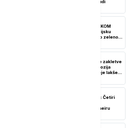
evakuacija za 22.000 ljudi
FOKUS
UŽIVO
KRIZA NA BLISKOM
ISTOKU Huti napali saudijsku
rafineriju, Netanjahu dao zeleno
svetlo za obnovu dela južne Gaze
FOKUS
Polaganje predsedničke zakletve
u Kolumbiji pratila eksplozija
automobila-bombe, dvoje lakše
povređeno
FOKUS
Teška nesreća u Brazilu: Četiri
osobe poginule u padu
helikoptera u Rio de Žaneiru
FOKUS