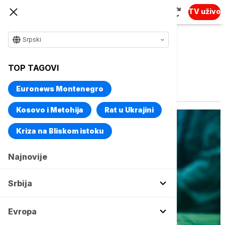
TV uživo
Srpski
TOP TAGOVI
Vise o temi
Azija
Euronews Montenegro
Kosovo i Metohija
Rat u Ukrajini
Kriza na Bliskom istoku
Najnovije
Srbija
Evropa