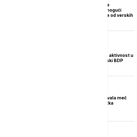
Japan uporozio zemlje
jugoistočne Azije na mogući
napad: "Držite se dalje od verskih
objekata"
BIZNIS VESTI
Posustaje proizvodna aktivnost u
Aziji, loš znak za svetski BDP
OSTALI SPORTOVI
Severna Koreja emitovala meč
danima nakon završetka
Olimpijskih igara
FOKUS