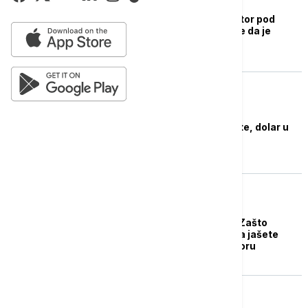
ZDRAVLJE
SZO: Regionalni direktor pod
istragom zbog sumnje da je
maltretirao osoblje
BIZNIS VESTI
Azijske berze mešovite, dolar u
defanzivi
ŽIVOT
Život u zatočeništvu: Zašto
nikada ne bi trebalo da jašete
slona dok ste na odmoru
FOKUS