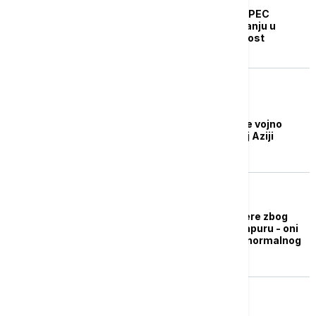
Bajden na sastanku APEC
razgovarao o investiranju u
zdravstvenu bezbednost
FOKUS
Lavrov: SAD žele svoje vojno
prisustvo u centralnoj Aziji
FOKUS
U Aziji pooštravaju mere zbog
korone, ali ne i u Singapuru - oni
imaju drugačiju viziju normalnog
života
BIZNIS VESTI