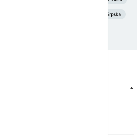
Dunav
Toplotni talas
Republika Srpska
Rat u Ukrajini
Požar
Teme
Srbija
Evropa
Svet
Biznis
Kultura
Sport