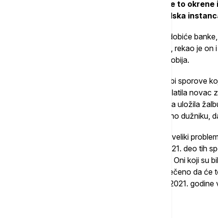
troškove, pa su počeli da lobiraju da se to okrene i
Vrhovni kasacioni sud kao najviša sudska instanca
"Dakle, 2018. je rekao - građani koji tuže dobiće banke
pravo da naplaćaju trošak obrade kredita", rekao je on
počinje da gubi sporove, a deo da i dalje dobija.
Navodeći da je deo građana počeo da gubi sporove koji su
pravosnažnu presudu i banka im je čak isplatila novac 
se desilo da je banka nakon promene stava uložila žal
u korist banke i naložio građanima, odnosno dužniku, d
"Tako da se od 2021. na ovamo napravio veliki problem
klijenata banaka dobijalo sporove, a od 2021. deo tih sp
koji su isplaćeni taj novac moraju da vrate. Oni koji su 
izgubili sporove, a bilo je izvesno i bilo je rečeno da će
svesno napravljeno tako jer su bankari te 2021. godine vr
na sudstvo", rekao je Gavrilović.
"Problem nije od juče"