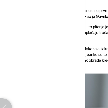
su banke godinama pre toga to radile.
"Mi smo tu ideju promovisali u javnosti i krenule su prv
presude, onda i pravosnažne presude", rekao je Gavrilo
Prema njegovim rečima, sporovi su krenuli i to pitanje j
zauzeo stav da banke nemaju pravo da naplaćaju troš
šta čini taj trošak.
"Pošto nijedna banka u tom sporu nije to dokazala, iako j
i taj novac su uzimale bezveze građanima, banke su te
stav da banke ne smeju da naplaćuju trošak obrade kr
između 2018. i 2021. godine", rekao je on.