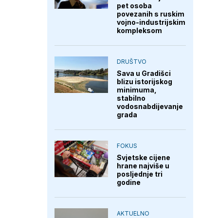
pet osoba
povezanih s ruskim
vojno-industrijskim
kompleksom
DRUŠTVO
Sava u Gradišci
blizu istorijskog
minimuma,
stabilno
vodosnabdijevanje
grada
FOKUS
Svjetske cijene
hrane najviše u
posljednje tri
godine
AKTUELNO