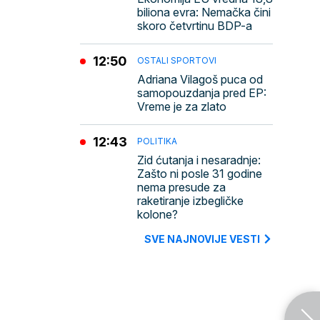
biliona evra: Nemačka čini
skoro četvrtinu BDP-a
12:50
OSTALI SPORTOVI
Adriana Vilagoš puca od
samopouzdanja pred EP:
Vreme je za zlato
12:43
POLITIKA
Zid ćutanja i nesaradnje:
Zašto ni posle 31 godine
nema presude za
raketiranje izbegličke
kolone?
SVE NAJNOVIJE VESTI