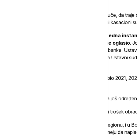
Gavrilović je naveo da taj problem nije od juče, da traje
podsete na taj veliki problem koji je Vrhovni kasacioni 
"Šta se dešava? Ništa, čeka se, pošto
naredna instan
sud koji se od 2021. godine još uvek nije oglasio
. J
ustavno ili nije, da li će podržati građane ili banke. Ust
uvek postoji da bi u nekom trenutku možda Ustavni sud
ipak, građani u pravu", rekao je Gavrilović.
Najveći "udar" tužbi, kako je on objasnio, bio 2021, 2022
od 2021.
"Uglavnom, to se iščistilo. Ostalo je možda još određeni
Gavrilović kaže da banke i dalje naplaćaju i trošak obrad
"To su sve nezakonite stavke i svugde u regionu, i u Bosni
je definitivno presuđeno da banke to ne smeju da napl