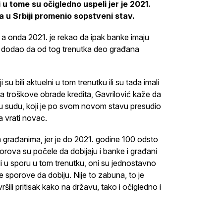
 u tome su očigledno uspeli jer je 2021.
 u Srbiji promenio sopstveni stav.
, a onda 2021. je rekao da ipak banke imaju
 i dodao da od tog trenutka deo građana
 bili aktuelni u tom trenutku ili su tada imali
za troškove obrade kredita, Gavrilović kaže da
bu sudu, koji je po svom novom stavu presudio
a vrati novac.
 građanima, jer je do 2021. godine 100 odsto
orova su počele da dobijaju i banke i građani
bili u sporu u tom trenutku, oni su jednostavno
 te sporove da dobiju. Nije to zabuna, to je
šili pritisak kako na državu, tako i očigledno i