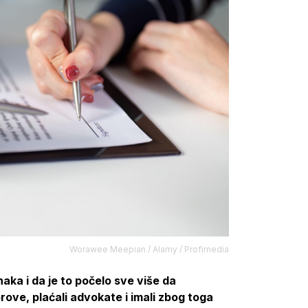
Worawee Meepian / Alamy / Profimedia
aka i da je to počelo sve više da
rove, plaćali advokate i imali zbog toga