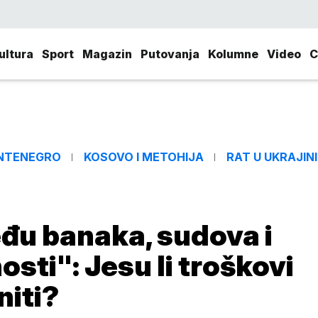
ultura
Sport
Magazin
Putovanja
Kolumne
Video
C
NTENEGRO
KOSOVO I METOHIJA
RAT U UKRAJINI
eđu banaka, sudova i
ti": Jesu li troškovi
niti?