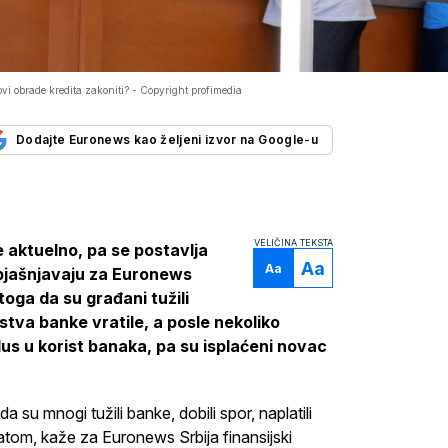
vi obrade kredita zakoniti? -
Copyright profimedia
Dodajte Euronews kao željeni izvor na Google-u
VELIČINA TEKSTA
 aktuelno, pa se postavlja
Aa
Aa
objašnjavaju za Euronews
toga da su građani tužili
stva banke vratile, a posle nekoliko
lus u korist banaka, pa su isplaćeni novac
 su mnogi tužili banke, dobili spor, naplatili
matom, kaže za Euronews Srbija finansijski