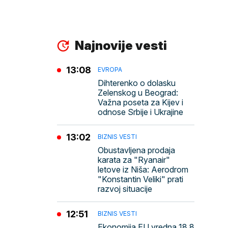
Najnovije vesti
13:08
EVROPA
Dihterenko o dolasku
Zelenskog u Beograd:
Važna poseta za Kijev i
odnose Srbije i Ukrajine
13:02
BIZNIS VESTI
Obustavljena prodaja
karata za "Ryanair"
letove iz Niša: Aerodrom
"Konstantin Veliki" prati
razvoj situacije
12:51
BIZNIS VESTI
Ekonomija EU vredna 18,8