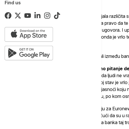
Find us
strateg Vladimir Vasić.
"Problem je nastao jer su godinama postojala različita
a Vrhovni sud je zauzeo stav da banka ima pravo da te
klijentu bili jasno prikazani pre potpisivanja ugovora. I 
su vaše obaveze i na to pristali potpisom, onda je vrlo 
ugovoreno", rekao je on.
Vasić navodi da su građani, nažalost, ostali između b
"
Jedan deo njih je verovao da je pravno pitanje def
pokazalo da nije
. Danas imamo situaciju da ljudi ne v
što dodatno povećava finansijski teret. Moj stav je vrl
najviše rizika u kamati koju vidite, već u nejasnoći koj
građani pre potpisa tačno znaju šta plaćaju, po kom os
"Efektiva" je, kako navode u tom udruženju za Euronews
bavi pitanjem troškova obrade kredita, ističući da su u
sudijama i advokatima došli do saznanja da banka taj t