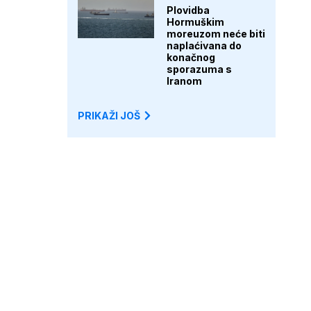
Plovidba
Hormuškim
moreuzom neće biti
naplaćivana do
konačnog
sporazuma s
Iranom
PRIKAŽI JOŠ