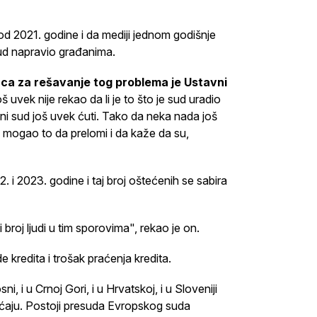
 od 2021. godine i da mediji jednom godišnje
sud napravio građanima.
ca za rešavanje tog problema je Ustavni
oš uvek nije rekao da li je to što je sud uradio
avni sud još uvek ćuti. Tako da neka nada još
 mogao to da prelomi i da kaže da su,
. i 2023. godine i taj broj oštećenih se sabira
 broj ljudi u tim sporovima", rekao je on.
e kredita i trošak praćenja kredita.
, i u Crnoj Gori, i u Hrvatskoj, i u Sloveniji
aćaju. Postoji presuda Evropskog suda