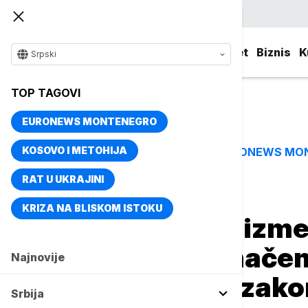
Srpski
Srbija
Evropa
Svet
Biznis
K
Srpski
TOP TAGOVI
EURONEWS MONTENEGRO
KOSOVO I METOHIJA
EURONEWS MO
TOP TAGOVI
RAT U UKRAJINI
Naslovna
Biznis
Novac
KRIZA NA BLISKOM ISTOKU
"Građani ostali izm
pravne neujednačenos
Najnovije
obrade kredita zako
Srbija