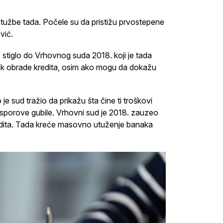
e tužbe tada. Počele su da pristižu prvostepene
vić.
e stiglo do Vrhovnog suda 2018. koji je tada
ak obrade kredita, osim ako mogu da dokažu
e sud tražio da prikažu šta čine ti troškovi
 sporove gubile. Vrhovni sud je 2018. zauzeo
edita. Tada kreće masovno utuženje banaka