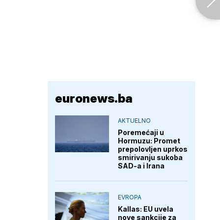
euronews.ba
AKTUELNO
Poremećaji u
Hormuzu: Promet
prepolovljen uprkos
smirivanju sukoba
SAD-a i Irana
EVROPA
Kallas: EU uvela
nove sankcije za