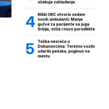
očekuje zahlađenje
Niški UKC otvorio sedam
novih ambulanti: Manje
gužve za pacijente sa juga
Srbije, stiže i novo porodilište
Teška nesreća u
Dobanovcima: Teretno vozilo
udarilo pešaka, poginuo na
mestu