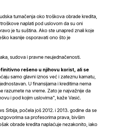
 sudska tumačenja oko troškova obrade kredita,
 troškove naplati pod uslovom da su oni
upravo je tu suština. Ako ste unapred znali koje
teško kasnije osporavati ono što je
anaka, sudova i pravne neujednačenosti.
initivno rešeno u njihovu korist, ali se
raćaju samo glavni iznos već i zateznu kamatu,
o jednostavan. U finansijama i kreditima nema
u ne razumete na vreme. Zato je najvažnije da
novu i pod kojim uslovima", kaže Vasić.
 Srbija, počela još 2012. i 2013. godine da se
 razgovorima sa profesorima prava, bivšim
rošak obrade kredita naplaćuje nezakonito, iako