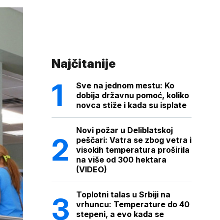
Najčitanije
Sve na jednom mestu: Ko
dobija državnu pomoć, koliko
novca stiže i kada su isplate
Novi požar u Deliblatskoj
peščari: Vatra se zbog vetra i
visokih temperatura proširila
na više od 300 hektara
(VIDEO)
Toplotni talas u Srbiji na
vrhuncu: Temperature do 40
stepeni, a evo kada se