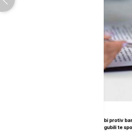
On je rekao da je bilo oko 200.000 tužbi protiv ban
opterećuje bankare, koji su 100 odsto gubili te spo