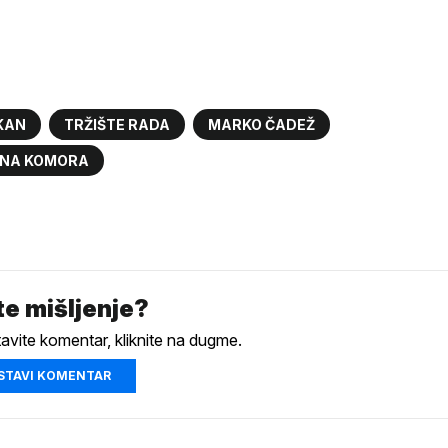
LKAN
TRŽIŠTE RADA
MARKO ČADEŽ
DNA KOMORA
e mišljenje?
tavite komentar, kliknite na dugme.
STAVI KOMENTAR