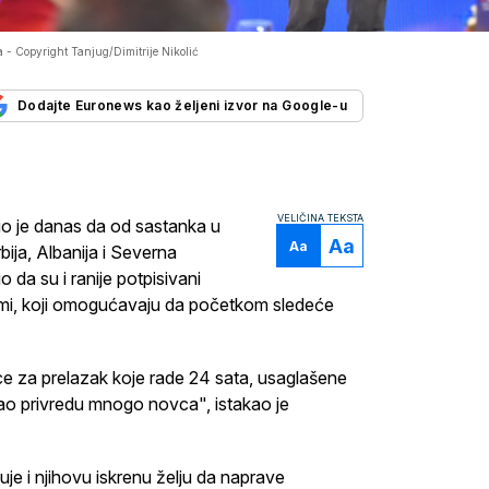
a -
Copyright Tanjug/Dimitrije Nikolić
Dodajte Euronews kao željeni izvor na Google-u
VELIČINA TEKSTA
o je danas da od sastanka u
Aa
Aa
bija, Albanija i Severna
 da su i ranije potpisivani
umi, koji omogućavaju da početkom sledeće
ce za prelazak koje rade 24 sata, usaglašene
štao privredu mnogo novca", istakao je
uje i njihovu iskrenu želju da naprave