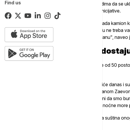
Find us
zajedničko tržište i predstavlja poziv susedima da se u
nisu deo inicijative, psihološki jesu deo te inicijative.
"Vide se konkretne stvari, ovde vidite da kada kamion
nađete posao u Skoplju, Valoni ili Beogradu ne treba va
kako da preuzmete posao već u jednom danu", naveo j
Svakoj drugoj firmi nedostaju
Čadež navodi da po upitniku koji šalju, više od 50 pos
kvalifikovanom radnom snagom.
Predsednik Srbije Aleksandar Vučić boraviće danas i sutr
Severne Makedonije, Edijem Ramom i Zoranom Zaevom ra
zajedničkoj izjavi naglasili "često optuživani da smo bur
možemo dozvoliti da se naš region vrati u noćne more p
Čadež je dodao da je ta izjava trojice lidera suština on