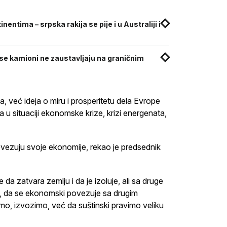
entima – srpska rakija se pije i u Australiji i
 se kamioni ne zaustavljaju na graničnim
, već ideja o miru i prosperitetu dela Evrope
 u situaciji ekonomske krize, krizi energenata,
povezuju svoje ekonomije, rekao je predsednik
da zatvara zemlju i da je izoluje, ali sa druge
aste, da se ekonomski povezuje sa drugim
o, izvozimo, već da suštinski pravimo veliku