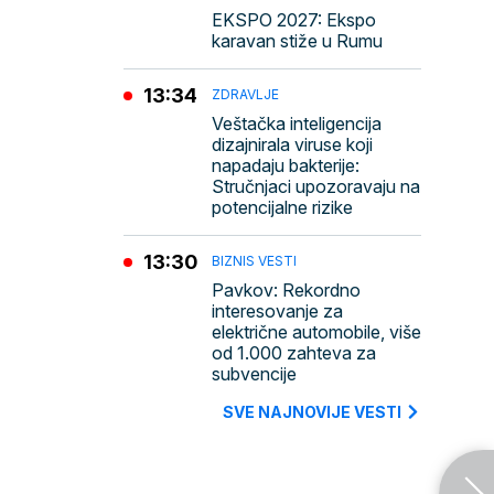
EKSPO 2027: Ekspo
karavan stiže u Rumu
13:34
ZDRAVLJE
Veštačka inteligencija
dizajnirala viruse koji
napadaju bakterije:
Stručnjaci upozoravaju na
potencijalne rizike
13:30
BIZNIS VESTI
Pavkov: Rekordno
interesovanje za
električne automobile, više
od 1.000 zahteva za
subvencije
SVE NAJNOVIJE VESTI