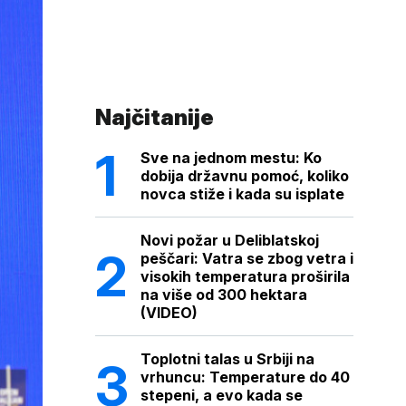
Najčitanije
Sve na jednom mestu: Ko
dobija državnu pomoć, koliko
novca stiže i kada su isplate
Novi požar u Deliblatskoj
peščari: Vatra se zbog vetra i
visokih temperatura proširila
na više od 300 hektara
(VIDEO)
Toplotni talas u Srbiji na
vrhuncu: Temperature do 40
stepeni, a evo kada se