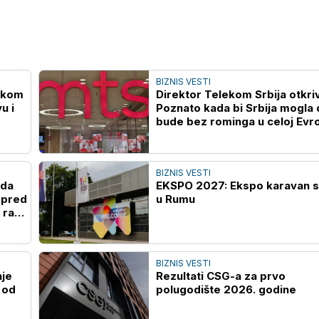
BIZNIS VESTI
lekom
Direktor Telekom Srbija otkri
u i
Poznato kada bi Srbija mogla 
bude bez rominga u celoj Evr
BIZNIS VESTI
ada
EKSPO 2027: Ekspo karavan s
 pred
u Rumu
 rast
BIZNIS VESTI
nje
Rezultati CSG-a za prvo
 od
polugodište 2026. godine