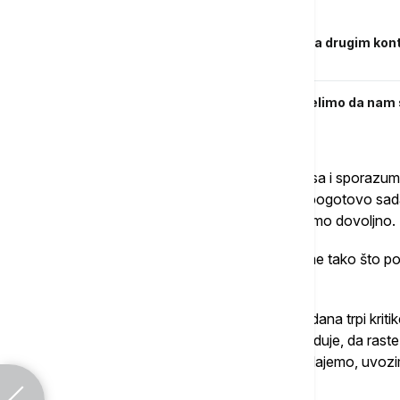
Povezane vesti
Šljivovicom iz Šumadije nazdravljaju i na drugim kontin
Singapuru
Čadež o inicijativi "Otvoreni Balkan": Želimo da nam
prelazima
Prema njegovim rečima, to nije skup potpisa i sporazuma
koji je uvek bio viđen kao problematican, pogotovo sada
u krizi transporta, radne snage, koje nemamo dovoljno.
Imate lidere koji zaista rešavaju te probleme tako što 
PKS za RTS.
Čadež kaže da predsednik Vučić svakog dana trpi kritike 
strane toj istoj zemlji pruža priliku da napreduje, da r
zemljama, ne na način samo da nešo prodajemo, uvozim
ekonomiju.