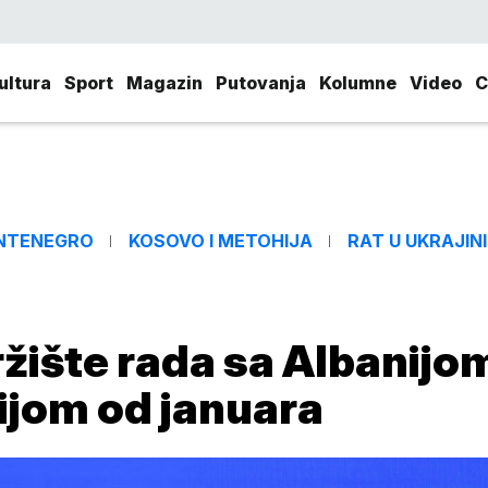
ultura
Sport
Magazin
Putovanja
Kolumne
Video
C
NTENEGRO
KOSOVO I METOHIJA
RAT U UKRAJINI
žište rada sa Albanijom
jom od januara