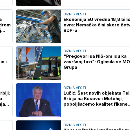
BIZNIS VESTI
a
Ekonomija EU vredna 18,8 bili
odrom
evra: Nemačka čini skoro četv
j
BDP-a
BIZNIS VESTI
"Pregovori sa NIS-om idu ka
in i
završnoj fazi": Oglasila se M
Grupa
BIZNIS VESTI
rbiji:
Lučić: Šest novih objekata T
a
Srbija na Kosovu i Metohiji,
nja
poboljšaćemo kvalitet fiksne
telefonije
BIZNIS VESTI