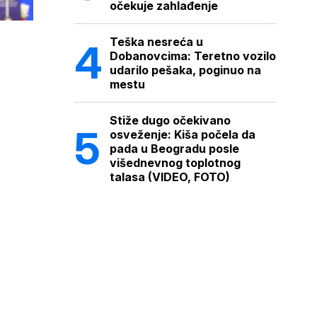
očekuje zahlađenje
Teška nesreća u
Dobanovcima: Teretno vozilo
udarilo pešaka, poginuo na
mestu
Stiže dugo očekivano
osveženje: Kiša počela da
pada u Beogradu posle
višednevnog toplotnog
talasa (VIDEO, FOTO)