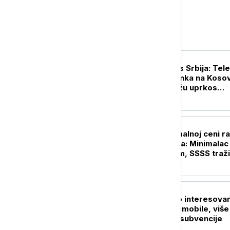
Biznis
BIZNIS VESTI
Lučić za Euronews Srbija: Te
ostaje stub opstanka na Kosov
Metohiji i širi mrežu uprkos
pritiscima iz Prištine
BIZNIS VESTI
Pregovori o minimalnoj ceni r
počinju 10. avgusta: Minimalac
novim povećanjem, SSSS traži
i ostalih plata
BIZNIS VESTI
Pavkov: Rekordno interesova
za električne automobile, više
1.000 zahteva za subvencije