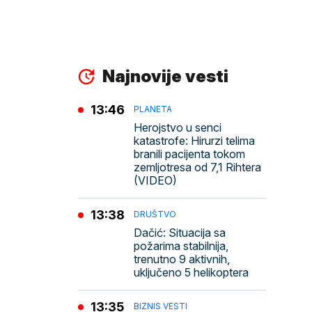
Najnovije vesti
13:46
PLANETA
Herojstvo u senci
katastrofe: Hirurzi telima
branili pacijenta tokom
zemljotresa od 7,1 Rihtera
(VIDEO)
13:38
DRUŠTVO
Dačić: Situacija sa
požarima stabilnija,
trenutno 9 aktivnih,
uključeno 5 helikoptera
13:35
BIZNIS VESTI