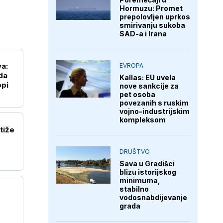
Hormuzu: Promet
prepolovljen uprkos
smirivanju sukoba
SAD-a i Irana
va:
EVROPA
da
Kallas: EU uvela
opi
nove sankcije za
pet osoba
povezanih s ruskim
vojno-industrijskim
kompleksom
tiže
DRUŠTVO
Sava u Gradišci
blizu istorijskog
minimuma,
stabilno
vodosnabdijevanje
grada