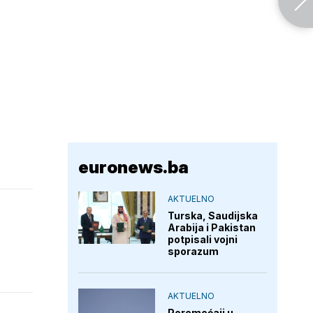
euronews.ba
AKTUELNO
Turska, Saudijska
Arabija i Pakistan
potpisali vojni
sporazum
AKTUELNO
Poremećaji u