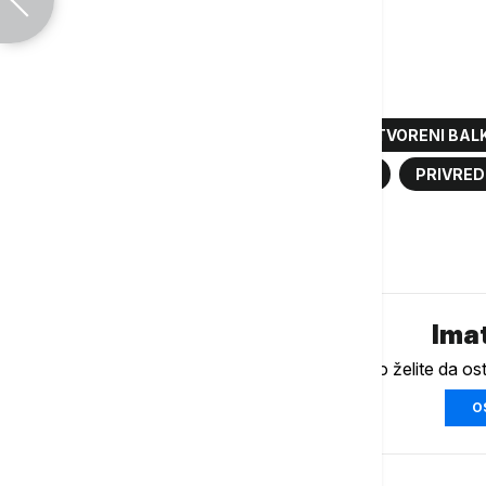
Više o...
OTVORENI BALKAN
INICIJATIVA OTVORENI BA
PKS
PRIVREDNA KOMORA SRBIJE
PRIVRE
Komentari (
0
)
Imat
Ukoliko želite da os
O