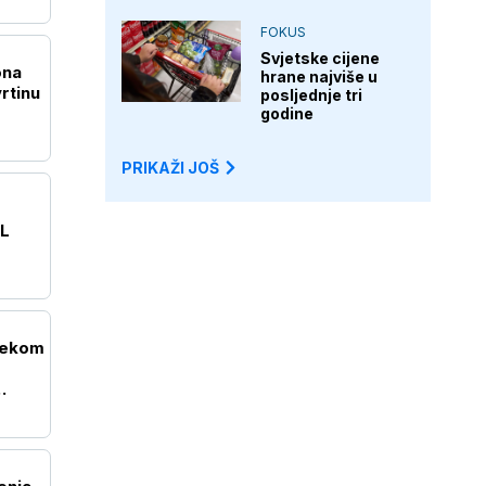
FOKUS
Svjetske cijene
ona
hrane najviše u
rtinu
posljednje tri
godine
PRIKAŽI JOŠ
OL
elekom