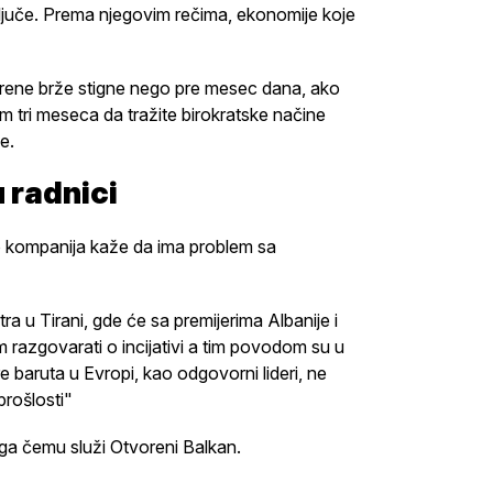
ključe. Prema njegovim rečima, ekonomije koje
 krene brže stigne nego pre mesec dana, ako
m tri meseca da tražite birokratske načine
e.
 radnici
to kompanija kaže da ima problem sa
a u Tirani, gde će sa premijerima Albanije i
zgovarati o incijativi a tim povodom su u
e baruta u Evropi, kao odgovorni lideri, ne
rošlosti"
oga čemu služi Otvoreni Balkan.