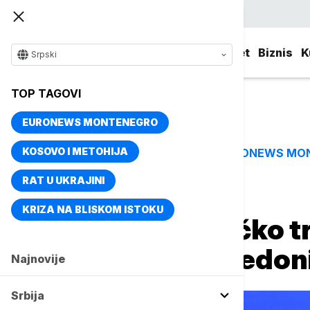
Srpski
Srbija
Evropa
Svet
Biznis
K
Srpski
TOP TAGOVI
EURONEWS MONTENEGRO
KOSOVO I METOHIJA
EURONEWS MO
TOP TAGOVI
RAT U UKRAJINI
Naslovna
Biznis
Privreda
KRIZA NA BLISKOM ISTOKU
Čadež: Zajedničko tr
Severnom Makedoni
Najnovije
Srbija