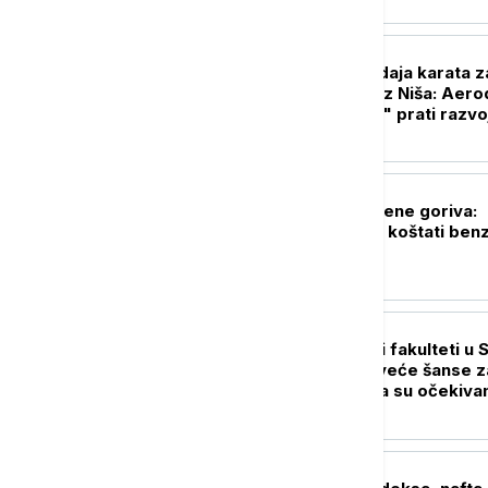
BIZNIS VESTI
Obustavljena prodaja karata z
"Ryanair" letove iz Niša: Aer
"Konstantin Veliki" prati razvo
situacije
BIZNIS VESTI
Objavljene nove cene goriva:
Poznato koliko će koštati benz
dizel
BIZNIS VESTI
Koji su najtraženiji fakulteti u S
Gde su danas najveće šanse z
zaposlenje i kakva su očekiva
generacije Z
BIZNIS VESTI