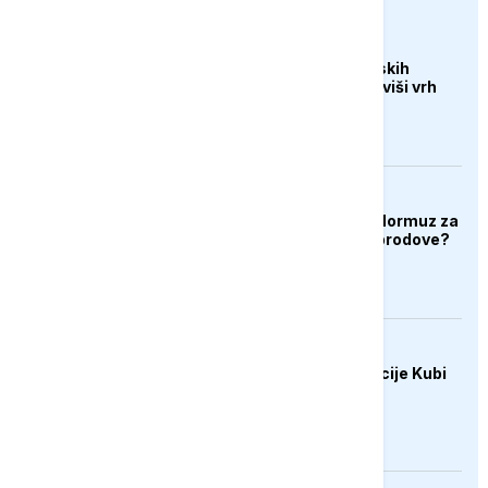
DRUŠTVO
Veliki uspjeh sarajevskih
planinara, osvojili najviši vrh
Turske
AKTUELNO
Hoće li Iran zatvoriti Hormuz za
američke i izraelske brodove?
AKTUELNO
SAD uvele nove sankcije Kubi