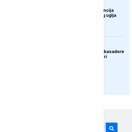
DRUŠTVO
UŽIVO: Press konferencija
rudara Rudnika mrkog uglja
Zenica
AKTUELNO
Zelenski smijenio ambasadore
u Hrvatskoj i Crnoj Gori
PRIKAŽI JOŠ