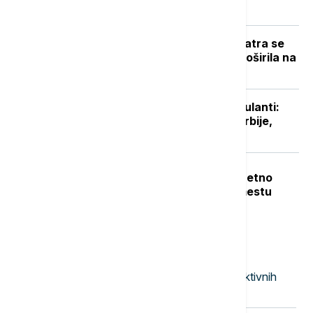
očekuje zahlađenje
Novi požar u Deliblatskoj peščari: Vatra se
zbog vetra i visokih temperatura proširila na
više od 300 hektara (VIDEO)
Niški UKC otvorio sedam novih ambulanti:
Manje gužve za pacijente sa juga Srbije,
stiže i novo porodilište
Teška nesreća u Dobanovcima: Teretno
vozilo udarilo pešaka, poginuo na mestu
Najnovije vesti
23:53
FOKUS
Kina uvodi kontramere protiv restriktivnih
mera SAD