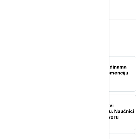
OSTAVI KOMENTAR
Magazin
ZDRAVLJE
Tri navike u srednjim godinama
koje mogu da odlože demenciju
za čak 13 godina
NAUKA
Pronađeni mogući tragovi
drevnog života na Marsu: Naučnici
sve bliže velikom odgovoru
ŽIVOT