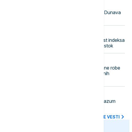
23:41
EVROPA
Mađarska: Kiša u austrijskom slivu Dunava
dovešće do porasta vodostaja
23:30
BIZNIS VESTI
Američke berze u blagom plusu, rast indeksa
S&P 500 i Nasdak, u fokusu Bliski istok
23:21
AKTUELNO
Uhapšen Pazarac zbog falsifikovane robe
zaštićenih robnih marki i neprijavljenih
radnika
23:14
FOKUS
NATO jača istočno krilo: Novi sporazum
Bugarske, Rumunije i Španije
SVE NAJNOVIJE VESTI
euronews.ba