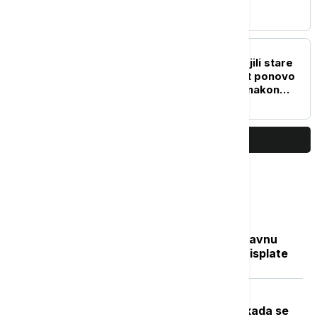
Australije (VIDEO)
ŽIVOT
Požari u Francuskoj spojili stare
prijatelje: Mačak Mocart ponovo
sa vlasnicom 17 godina nakon
nestanka
PRIKAŽI JOŠ
Najčitanije
Sve na jednom mestu: Ko dobija državnu
pomoć, koliko novca stiže i kada su isplate
Toplotni talas u Srbiji na vrhuncu:
Temperature do 40 stepeni, a evo kada se