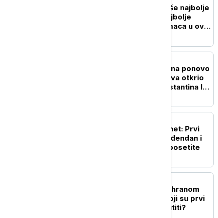
Umetnički pogled na naše najbolje
prijatelje: Pogledajte najbolje
fotografije kućnih ljubimaca u ovoj
godini
ISTORIJA
Istorija stara 1.700 godina ponovo
vidljiva: Nizak nivo Dunava otkrio
most rimskog cara Konstantina I u
Bugarskoj
TEHNOLOGIJA
Dan kada je rođen internet: Prvi
sajt u istoriji slavi 35. rođendan i
još uvek možete da ga posetite
ZDRAVLJE
Povećani rizici trovanja hranom
tokom letnjih vrućina: Koji su prvi
simptomi i kako se zaštititi?