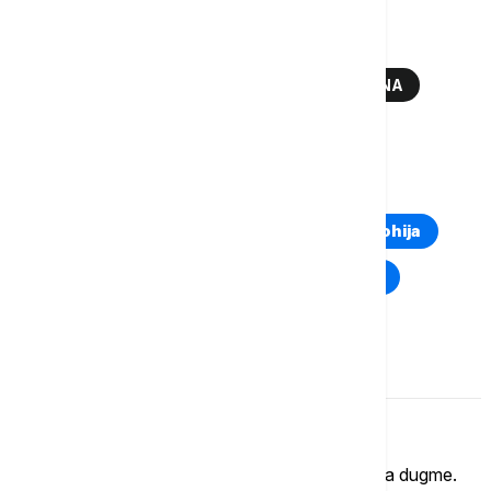
Više o...
SAD
AMERIČKA KAPSULA
ZAKOPANA
4.JUL
TOP TAGOVI
Euronews Montenegro
Kosovo i Metohija
Rat u Ukrajini
Kriza na Bliskom istoku
Komentari (
0
)
Imate mišljenje?
Ukoliko želite da ostavite komentar, kliknite na dugme.