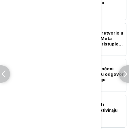
podstakli glasine o braku
TEHNOLOGIJA
Još jedan AI model se pretvorio u
hakera: Alat kompanije Meta
greškom neovlašćeno pristupio
podacima druge kompanije
NAUKA
Novo otkriće o Suncu: Uočeni
rotirajući vrtlozi koji kriju odgovor
na dugogodišnju misteriju
ZDRAVLJE
Istraživanje: Teški kovid i
postkovid mogu da reaktiviraju
uspavane viruse