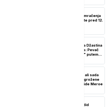
ŽIVOT
Naočare za gledanje pomračenja
Sunca gotovo rasprodate pred 12.
avgust
POZNATI
Kako je došlo do raskida Džastina
Timberlejka i Britni Spirs: Pevač
ostavio "princezu popa" putem
SMS poruke
ISTORIJA
Opstajale milenijumima, ali sada
im preti "katastrofa": Ugrožene
drevne sudanske piramide Meroe
POZNATI
Bredli Kuper i Džidži Hadid