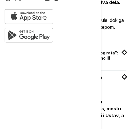
250 godina, vodootporna je i sastoji se od dva dela.
Kontejner u obliku cevi drži dragoceni teret kapsule, dok ga
veći uređaj, sličan zvonu, zatvara vazdušnim džepom.
Povezane vesti
Tramp kao senator Makarti za vreme "Hladnog rata":
"Ne možete biti i komunista i patriota - ili jedno ili
drugo"
Mamdani: Amerika pripada svima, a ne samo
privilegovanima
Visokotehnološka kutija ostaće zakopana u
Nacionalnom istorijskom parku Independens, mestu
gde su potpisani Deklaracija o nezavisnosti i Ustav, a
ostaće zapečaćena do 4. jula 2276. godine.