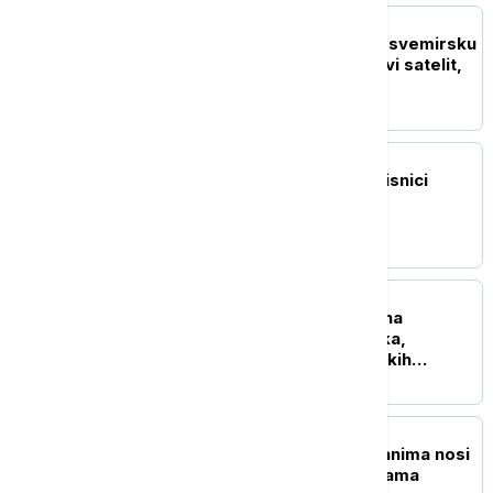
TEHNOLOGIJA
Uzbekistan zakoračio u svemirsku
eru: U orbitu lansiran prvi satelit,
Samarkand-2028
TEHNOLOGIJA
Spotifaja u prekidu: Korisnici
prijavljuju probleme sa
aplikacijom i plejlstama
NAUKA
Kod Koloseuma otkrivena
građevina iz drugog veka,
verovatno kasarna rimskih
vatrogasaca
ŽIVOT
I delfini tuguju: Ženka danima nosi
uginulo mladunče u vodama