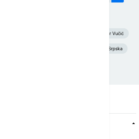
Današnji tagovi
Euronews Srbija
Oluja
Aleksandar Vučić
Dunav
Toplotni talas
Republika Srpska
Rat u Ukrajini
Ukrajina
Teme
Srbija
Evropa