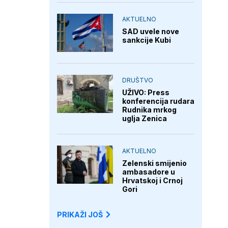
AKTUELNO
SAD uvele nove
sankcije Kubi
DRUŠTVO
UŽIVO: Press
konferencija rudara
Rudnika mrkog
uglja Zenica
AKTUELNO
Zelenski smijenio
ambasadore u
Hrvatskoj i Crnoj
Gori
PRIKAŽI JOŠ