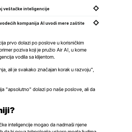
j veštačke inteligencije
 vodećih kompanija AI uvodi mere zaštite
cija prvo dolazi po poslove u korisničkim
rimer poziva koji je pružio Air AI, u kome
encija vodila sa klijentom.
a, ali je svakako značajan korak u razvoju",
ja "apsolutno" dolazi po naše poslove, ali da
niji?
tačke inteligencije mogao da nadmaši njene
h da bi nova tehnologija uskoro mogla ljudima