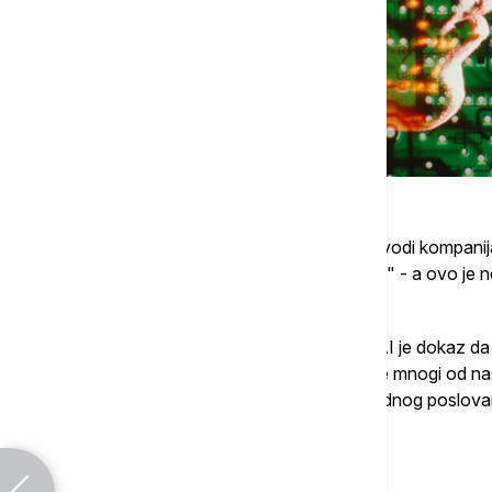
Za razliku od agenta korisničkih službi, navodi kompani
sedam dana u nedelji tokom čitave godine" - a ovo je nešto
voljni da rade.
Tehnologija koju obećava kompanija Air AI je dokaz da 
zameniti na radnom mestu – strah koji dele mnogi od na
Somroa, profesora održivosti i međunarodnog poslova
Univerziteta Tesajd u Velikoj Britaniji.
Povezane vesti