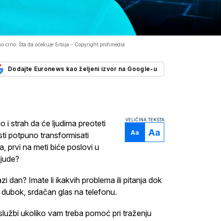
ako crno: Šta da očekuje Srbija -
Copyright profimedia
Dodajte Euronews kao željeni izvor na Google-u
VELIČINA TEKSTA
 i strah da će ljudima preoteti
Aa
Aa
ti potpuno transformisati
, prvi na meti biće poslovi u
ljude?
 dan? Imate li ikakvih problema ili pitanja dok
 dubok, srdačan glas na telefonu.
službi ukoliko vam treba pomoć pri traženju