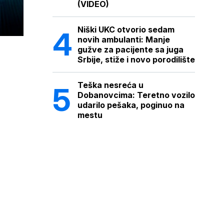
(VIDEO)
Niški UKC otvorio sedam
novih ambulanti: Manje
gužve za pacijente sa juga
Srbije, stiže i novo porodilište
Teška nesreća u
Dobanovcima: Teretno vozilo
udarilo pešaka, poginuo na
mestu