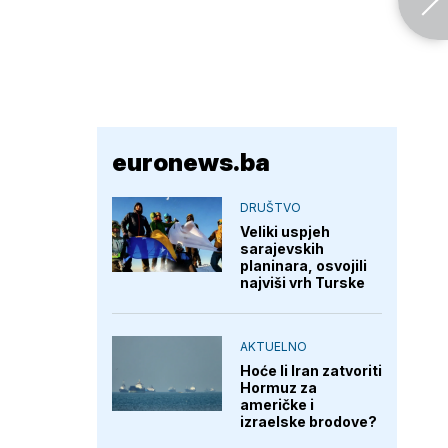
euronews.ba
DRUŠTVO
Veliki uspjeh
sarajevskih
planinara, osvojili
najviši vrh Turske
AKTUELNO
Hoće li Iran zatvoriti
Hormuz za
američke i
izraelske brodove?