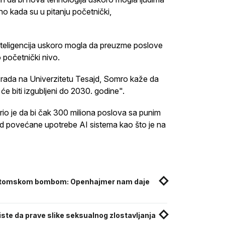
o kada su u pitanju početnički,
inteligencija uskoro mogla da preuzme poslove
o početnički nivo.
 rada na Univerzitetu Tesajd, Somro kaže da
će biti izgubljeni do 2030. godine".
rio je da bi čak 300 miliona poslova sa punim
d povećane upotrebe AI sistema kao što je na
sa atomskom bombom: Openhajmer nam daje
riste da prave slike seksualnog zlostavljanja