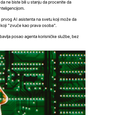
a ne biste bili u stanju da procenite da
teligencijom.
 prvog AI asistenta na svetu koji može da
a koji "zvuče kao prava osoba".
obavlja posao agenta korisničke službe, bez