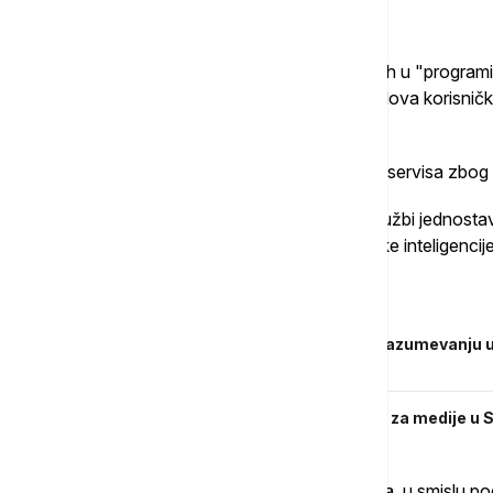
Za Somro, AI će preuzeti poslove kao onih u "programiran
industriji informacionih tehnologija", i "poslova korisničk
bankarstvu i salonima automobila".
"Trenutno vidimo poboljšanje korisničkog servisa zbog
Iako korišćenje četbotova u korisničkoj službi jednost
do ubrzanja u korišćenju četbota i veštačke inteligencij
Povezane vesti
Mask o novoj AI kompaniji će raditi na razumevanju un
dođavola, ovde dešava
Veštačka Inteligencija – pretnja i prilika za medije u S
"Napredak koji smo videli u pogledu usluga, u smislu p