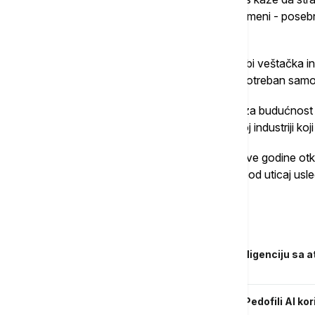
da ukrade poslove, kao i da ih potpuno zameni - posebn
niskokvalifikovani poslovi - opstaje.
Stručnjaci za rad skreću pažnju i na to da bi veštačka 
onih ljudi koji obavljaju poslove za koji je potreban sam
Prema trenutnim spekulacijama iz Centra za budućnost
"govorimo o 25 odsto radnih mesta u celoj industriji koji 
Izveštaj Goldman Saksa objavljen ranije ove godine otk
radnim vremenom širom sveta moglo biti pod uticaj usle
primer ChatGPT.
Povezane vesti
Kristofer Nolan uporedio veštačku inteligenciju 
poučan primer
Mračna strana veštačke inteligencije: Pedofili AI ko
dece