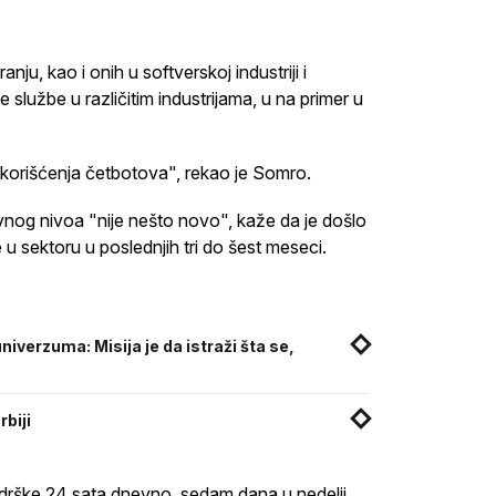
ju, kao i onih u softverskoj industriji i
e službe u različitim industrijama, u na primer u
 korišćenja četbotova", rekao je Somro.
avnog nivoa "nije nešto novo", kaže da je došlo
e u sektoru u poslednjih tri do šest meseci.
iverzuma: Misija je da istraži šta se,
rbiji
odrške 24 sata dnevno, sedam dana u nedelji,