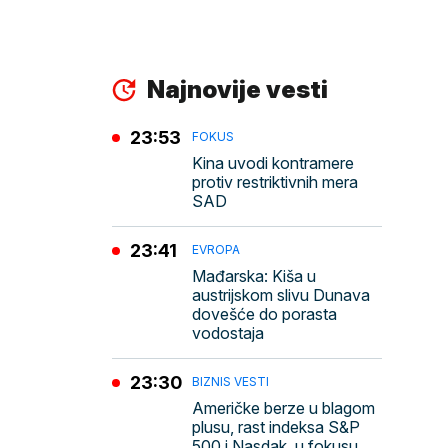
Najnovije vesti
23:53
FOKUS
Kina uvodi kontramere
protiv restriktivnih mera
SAD
23:41
EVROPA
Mađarska: Kiša u
austrijskom slivu Dunava
dovešće do porasta
vodostaja
23:30
BIZNIS VESTI
Američke berze u blagom
plusu, rast indeksa S&P
500 i Nasdak, u fokusu