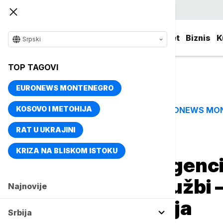
Srpski
Srbija
Evropa
Svet
Biznis
K
Srpski
TOP TAGOVI
EURONEWS MONTENEGRO
KOSOVO I METOHIJA
EURONEWS MO
TOP TAGOVI
RAT U UKRAJINI
Naslovna
Magazin
Tehnologija
KRIZA NA BLISKOM ISTOKU
Veštačka inteligenci
u korisničkoj službi –
Najnovije
da očekuje Srbija
Srbija