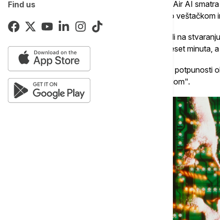
Tesla automobila, a softverska kompanija Air AI smatra d
Find us
zapravo ne razgovarate sa osobom, nego veštačkom in
Ova kompanija sa sedištem u Majamiju radi na stvaranju
vodi telefonske pozive od deset do četrdeset minuta, 
AI asistent moći da, tvrde iz kompanije, "u potpunosti 
potrebe za obukom, vođenjem ili motivacijom".