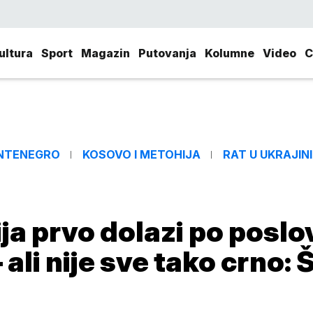
ultura
Sport
Magazin
Putovanja
Kolumne
Video
C
NTENEGRO
KOSOVO I METOHIJA
RAT U UKRAJINI
ja prvo dolazi po poslo
 ali nije sve tako crno: 