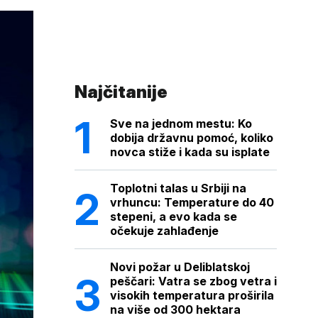
Najčitanije
Sve na jednom mestu: Ko
dobija državnu pomoć, koliko
novca stiže i kada su isplate
Toplotni talas u Srbiji na
vrhuncu: Temperature do 40
stepeni, a evo kada se
očekuje zahlađenje
Novi požar u Deliblatskoj
peščari: Vatra se zbog vetra i
visokih temperatura proširila
na više od 300 hektara