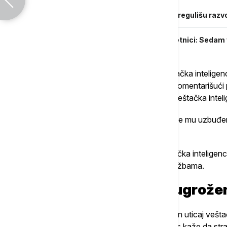
Najveće tehnološke kompanije žele da regulišu razvo
Razvoj veštačke inteligencije na prekretnici: Sedam
"Kao što se i očekivalo, (izgleda) da veštačka inteligen
službama", napisao je on na LinkedIn-u, komentarišući p
je pokazan besprekoran razgovor koji je veštačka intelig
"Za mene je razgovor malo spor, nedostaje mu uzbuđenj
dodao je on.
Somro je za
Euronews
rekao kako veštačka inteligenci
će prvo preuzeti poslove u korisničkim službama.
Koji poslovi će biti najugrože
Dok neki stručnjaci smatraju da bi pozitivan uticaj veš
negativne aspekte, profesor Džoanis Pitas kaže da stra