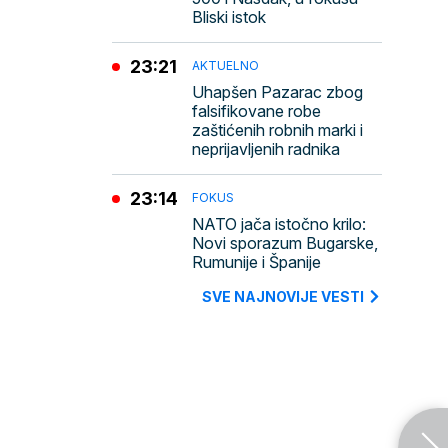
Bliski istok
23:21
AKTUELNO
Uhapšen Pazarac zbog
falsifikovane robe
zaštićenih robnih marki i
neprijavljenih radnika
23:14
FOKUS
NATO jača istočno krilo:
Novi sporazum Bugarske,
Rumunije i Španije
SVE NAJNOVIJE VESTI