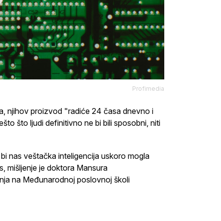
Profimedia
ja, njihov proizvod "radiće 24 časa dnevno i
 što ljudi definitivno ne bi bili sposobni, niti
bi nas veštačka inteligencija uskoro mogla
s, mišljenje je doktora Mansura
nja na Međunarodnoj poslovnoj školi