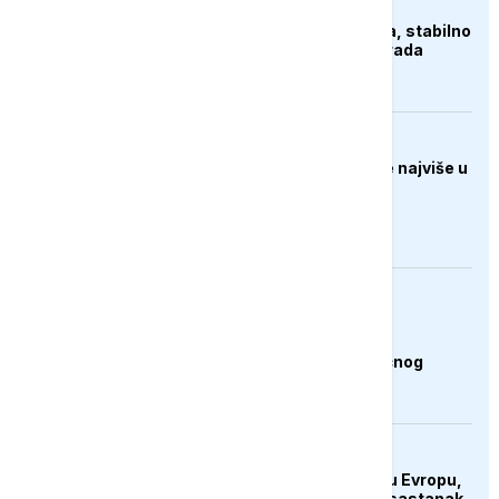
Sava u Gradišci blizu
istorijskog minimuma, stabilno
vodosnabdijevanje grada
FOKUS
Svjetske cijene hrane najviše u
posljednje tri godine
AKTUELNO
Plovidba Hormuškim
moreuzom neće biti
naplaćivana do konačnog
sporazuma s Iranom
EVROPA
Hantavirus se vratio u Evropu,
struka najavila hitan sastanak