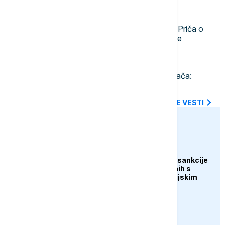
12:00
AKTUELNO IZ KULTURE
Sprema se nastavak filma "Majkl": Priča o
"Kralju popa" dobija drugo poglavlje
12:00
AKTUELNO IZ KULTURE
Počeo 65. Dragačevski sabor trubača:
Guča od danas u znaku trube
SVE NAJNOVIJE VESTI
euronews.ba
EVROPA
Kallas: EU uvela nove sankcije
za pet osoba povezanih s
ruskim vojno-industrijskim
kompleksom
DRUŠTVO