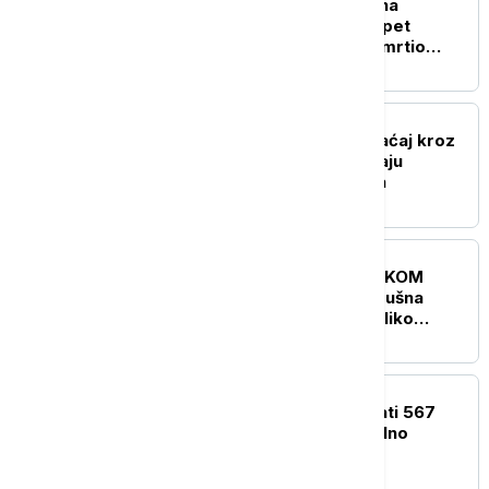
Detalji pucnjave u školi na
Tajlandu: Napadač ubio pet
nastavnika, pre toga usmrtio
svoju baku i deku (VIDEO)
FOKUS
Smanjen brodski saobraćaj kroz
Ormuski moreuz dok traju
pregovori Irana i Omana
FOKUS
UŽIVO
KRIZA NA BLISKOM
ISTOKU Jemenska vazdušna
odbrana oborila je nekoliko
hutskih dronova iznad Mariba
FOKUS
Sud naložio Meti da uplati 567
miliona dolara za mentalno
zdravlje dece