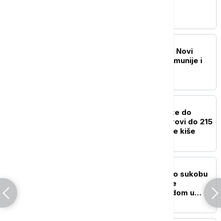
FOKUS
NATO jača istočno krilo: Novi
sporazum Bugarske, Rumunije i
Španije
FOKUS
Snažan tajfun Delfin stiže do
Japana: Očekuju se vetrovi do 215
kilometara na sat i obilne kiše
FOKUS
Tramp odbacio navode o sukobu
sa Hegsetom, tvrdi da je
zadovoljan njegovim radom u
Pentagonu