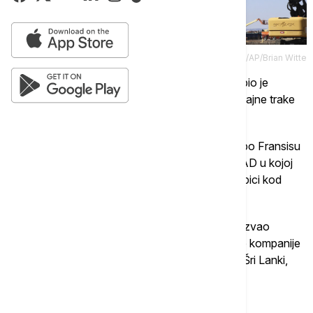
Tanjug/AP/Brian Witte
Most Frensis Skot Ki izgrađen je 1972. godine, bio je
dugačak oko tri kilometra i imao je četiri saobraćajne trake
na visini od 56 metara iznad reke.
Otvoren je za saobraćaj 1977. godine i nazvan po Fransisu
Skotu Kiju koji je 1814. godine napisao himnu SAD u kojoj
se slavi pobeda Amerikanaca nad Britancima u bici kod
Baltimora.
Brod Dali koji je udario u noseći stub mosta i izazvao
rušenje konstrukcije mosta, vlasništvo je danske kompanije
"Maersk" i iz baltimorske luke je isplovio prema Šri Lanki,
preneo je ranije Reuters.