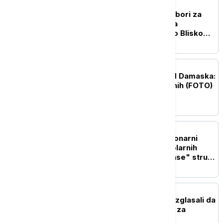
PLANETA
Kampanja u Mičigenu: Izbori za
Senat između optužbi za
antisemitizam i debate o Bliskom
istoku
PLANETA
Eksplozija autobusa kod Damaska:
Ima poginulih i povređenih (FOTO)
PLANETA
Kosmički ples: Revolucionarni
snimci otkrivaju tajnu solarnih
oluja koje mogu da "ugase" struju
na Zemlji
FOKUS
Republikanski senatori izglasali da
se Fauči proglasi krivim za
nepoštovanje Kongresa