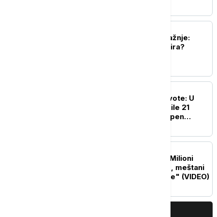
FOKUS
Gaza u senci svetske pažnje:
Koliko smo daleko od mira?
FOKUS
Toplotni talas odnosi živote: U
Južnoj Koreji vrućine ubile 21
osobu - izdat najviši stepen
upozorenja
PLANETA
Biblijske scene u Rusiji: Milioni
skakavaca prekrili nebo, meštani
u strahu od "božje kazne" (VIDEO)
PRIKAŽI JOŠ