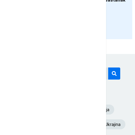
PRIKAŽI JOŠ
Današnji tagovi
Euronews Srbija
Dunav
Oluja
Aleksandar Vučić
Toplotni talas
Ukrajina