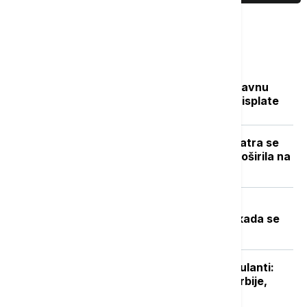
Najčitanije
Sve na jednom mestu: Ko dobija državnu
pomoć, koliko novca stiže i kada su isplate
Novi požar u Deliblatskoj peščari: Vatra se
zbog vetra i visokih temperatura proširila na
više od 300 hektara (VIDEO)
Toplotni talas u Srbiji na vrhuncu:
Temperature do 40 stepeni, a evo kada se
očekuje zahlađenje
Niški UKC otvorio sedam novih ambulanti:
Manje gužve za pacijente sa juga Srbije,
stiže i novo porodilište