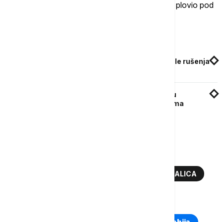
Brod je dugačak 289 metara i na dan nesreće je plovio pod
zastavom Singapura.
Povezane vesti
Merilend dobio 60 miliona dolara pomoći posle rušenja
mosta "Frensis Skot Ki"
Dva tela nađena u vodi posle rušenja mosta u
Baltimoru: Smatra se da među nestalima nema
preživelih
Više o...
BALTIMOR
MOST
RUŠENJE
DIZALICA
TOP TAGOVI
Euronews Montenegro
Kosovo i Metohija