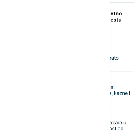
Teška nesreća u Dobanovcima: Teretno
vozilo udarilo pešaka, poginuo na mestu
Najnovije vesti
12:27
BIZNIS VESTI
Objavljene nove cene goriva: Poznato
koliko će koštati benzin i dizel
12:14
EVROPA
Grčka pooštrila kontrole na plažama:
Dronovi otkrivaju nelegalne ležaljke, kazne i
do 73.000 evra
12:04
DRUŠTVO
Evakuisani delovi Šumarka zbog požara u
Deliblatskoj peščari: Postoji opasnost od
širenja vatre