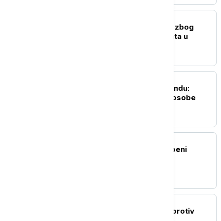
FOKUS
Uhapšen bivši guverner zbog
slučaja nestalih studenata u
Meksiku
FOKUS
Pucnjava u školi na Tajlandu:
Ubijen nastavnik, četiri osobe
ranjene
FOKUS
Zemljotres jačine 5 stepeni
pogodio Filipine
FOKUS
Kina uvodi kontramere protiv
restriktivnih mera SAD