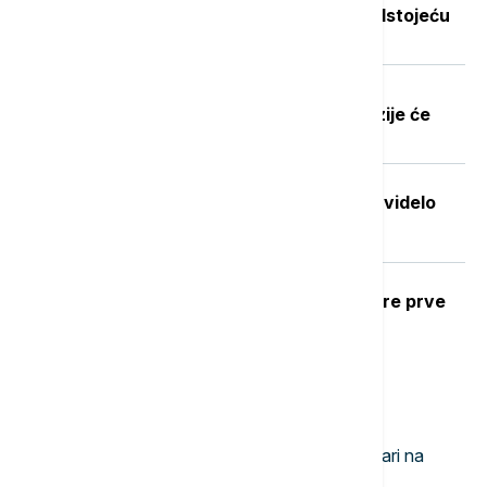
koliko koštaju drva i pelet pred predstojeću
grejnu sezonu
Dobre vesti za najstarije građane:
Povećanje penzija ove godine, penzije će
pratiti rast plata
Stvorena nova boja koju je do sada videlo
samo sedmoro ljudi
Ubod stršljena: Kako reagovati i mere prve
pomoći
Najnovije vesti
08:48
EVROPA
Crveni alarm u Grčkoj: Mogući požari na
području Atike i još šest oblasti