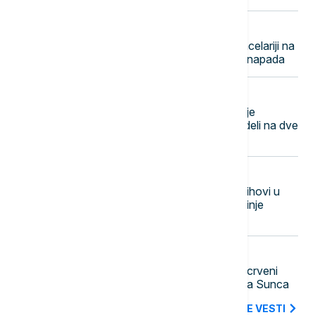
08:38
PLANETA
Bivši poslanik pucao u vladinoj kancelariji na
obodu Bangkoka, uhapšen nakon napada
08:28
EVROPA
Nizak vodostaj rizikuje zaustavljanje
saobraćaja na Rajni, plovni put se deli na dve
zone
08:20
OSTALI SPORTOVI
Topić, Vilagoš i Španović najjači štihovi u
srpskom špilu atletskih karata: Počinje
prvenstvo Evrope
08:19
EVROPA
Rizik od požara u Španiji, na snazi crveni
alarm uoči posmatranja pomračenja Sunca
SVE NAJNOVIJE VESTI