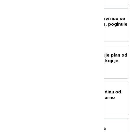
FOKUS
Tragedija u Njujorku: Prevrnuo se
čamac kod Kipa slobode, poginule
žena i beba
FOKUS
Netanjahu: Izrael odbacuje plan od
15 tačaka za Pojas Gaze koji je
predložio Tramp
FOKUS
Nagasaki obeležio 81 godinu od
atomske bombe: "Nuklearno
oružje je apsolutno zlo"
PLANETA
Pentagon vrši pritisak na