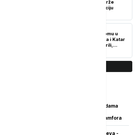
odbrambene firme da brže
proizvode oružje i municiju
PLANETA
Umalo sudar na aerodromu u
Sidneju: Avioni Džetstara i Katar
ervejza zamalo se sudarili,
povređen član posade
PRIKAŽI JOŠ
Najčitanije
Važan svedok antičke istorije: U vodama
Sicijlije otkriveni ostaci potonulog
starorimskog broda sa 100 vinskih amfora
Sad je pravo vreme za nabavku ogreva -