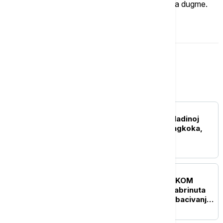
Ukoliko želite da ostavite komentar, kliknite na dugme.
OSTAVI KOMENTAR
Svet
PLANETA
Bivši poslanik pucao u vladinoj
kancelariji na obodu Bangkoka,
uhapšen nakon napada
FOKUS
UŽIVO
KRIZA NA BLISKOM
ISTOKU Bela kuća nije zabrinuta
zbog Netanjahuovog odbacivanja
plana za Gazu