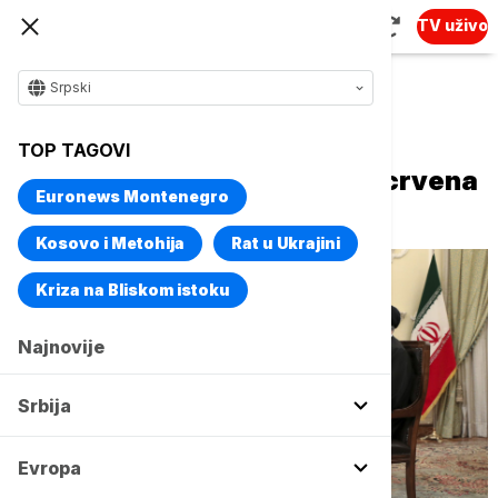
TV uživo
Srpski
Naslovna
Svet
Fokus
TOP TAGOVI
Iran: Američke sankcije su "crvena
Euronews Montenegro
linija" za Teheran
Kosovo i Metohija
Rat u Ukrajini
Kriza na Bliskom istoku
Najnovije
Srbija
Evropa