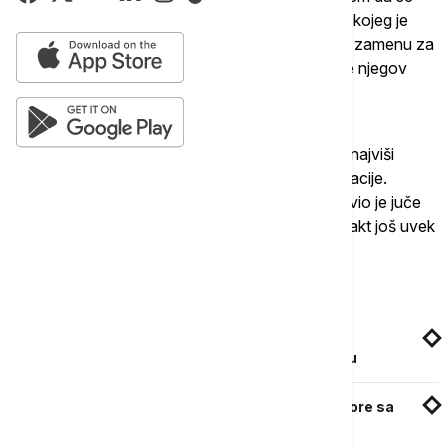
ponovo uspostavi nuklearni sporazum, u okviru kojeg je
Iran pristao da obuzda svoj nuklearni program u zamenu za
ukidanje međunarodnih sankcija koje su smanjile njegov
izvoz nafte.
Razgovori su pauzirani 28. januara pošto su se najviši
pregovarači vratili u svoje prestonice na konsultacije.
Specijalni izaslanik SAD za Iran Robert Meli izjavio je juče
da će se uskoro vratiti u Beč, insistirajući da bi pakt još uvek
mogao da oživi.
Povezane vesti
Makron iranskom predsedniku: Razgovori o
nuklearnom sporazumu moraju da se ubrzaju
Visoki zvaničnik SAD napustio tim za pregovore sa
Iranom