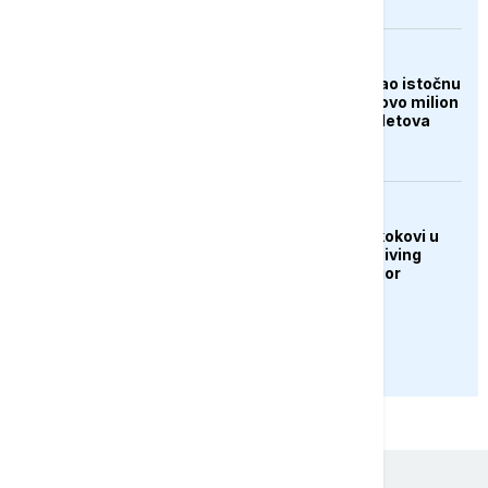
FOKUS
Tajfun Dolphin poharao istočnu
Kinu: Evakuisano gotovo milion
ljudi, otkazano 1.400 letova
DRUŠTVO
U Sarajevu održani skokovi u
vodu Bentbaša Cliff Diving
2026: Banjalučanin Igor
Arsenić slavio
PRIKAŽI JOŠ