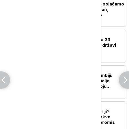
Tramp: Spremni smo da pojačamo
ekonomski pritisak na Iran,
polovično pregovaramo
FOKUS
Nigerijska vojska spasila 33
osobe otete u saveznoj državi
Zamfara
FOKUS
Požari u Britanskoj Kolumbiji:
Savezna vlada Kanade šalje
pomoć i skloništa za svoju
provinciju
FOKUS
Ostaju li ruske baze u Siriji?
Dogovor Damaska i Moskve
trebalo bi da nađe kompromis