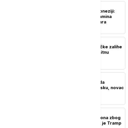
FOKUS
Rekordna zaplena u Indoneziji:
Pronađeno 1,3 tone ketamina
vrednog 116 miliona dolara
FOKUS
Rat u Iranu prazni američke zalihe
raketa: Pentagon traži hitnu
reakciju
FOKUS
El-Sajed: SAD ne treba da
finansiraju izraelsku vojsku, novac
usmeriti na građane
FOKUS
NORAD presreo dva aviona zbog
kršenja ograničenja dok je Tramp