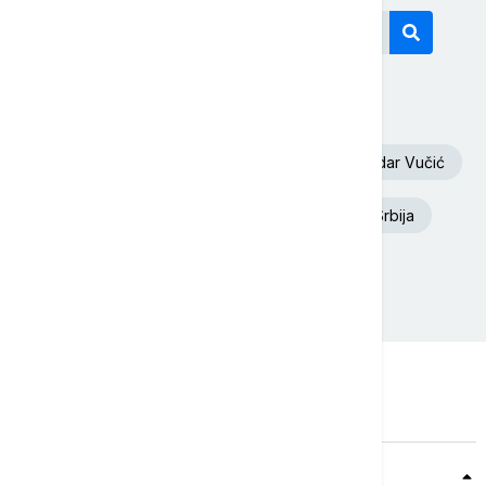
Današnji tagovi
Volodimir Zelenski
Požar
Aleksandar Vučić
Deliblatska Peščara
Ukrajina
Srbija
Euronews Srbija
Dunav
Teme