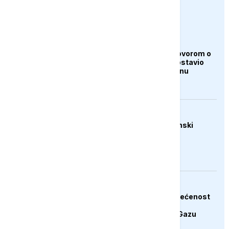
euronews.ba
AKTUELNO
Iran i Oman pred dogovorom o
Hormuzu, Teheran postavio
nove uslove Vašingtonu
AKTUELNO
Trump: Raste ekonomski
pritisak na Iran
AKTUELNO
Hamas potvrdio posvećenost
završetku druge faze
Trumpovog plana za Gazu