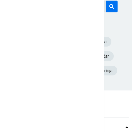
Današnji tagovi
Euronews Srbija
Volodimir Zelenski
Aleksandar Vučić
Dunav
Požar
Ukrajina
Deliblatska Peščara
Srbija
Teme