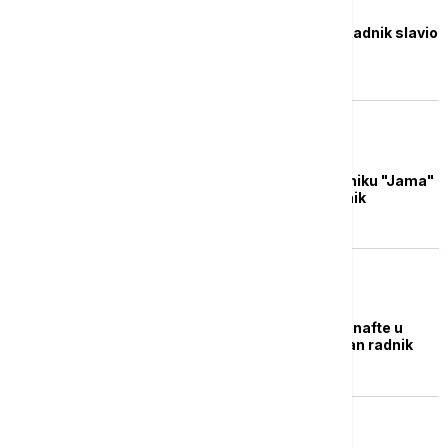
FUDBAL
Novi šok u Humskoj, Radnik slavio
protiv Partizana
AKTUELNO
Ziđin: U nezgodi u rudniku "Jama"
povređen kineski radnik
PLANETA
Izbio požar u rafineriji nafte u
Meksiku, poginuo jedan radnik
FUDBAL