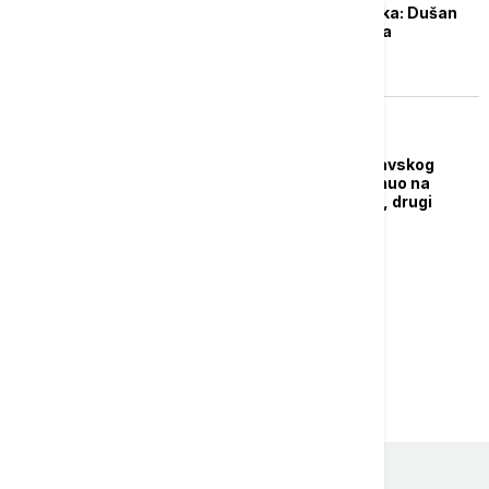
Smena na klupi Radnika: Dušan
Đorđević umesto Igora
Bondžulića
AKTUELNO
Nesreća na trasi Moravskog
koridora: Radnik poginuo na
gradilištu kod Stalaća, drugi
povređen
...
1
2
3