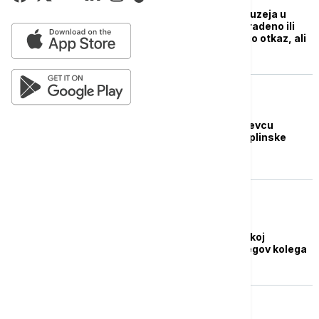
Blago iz Britanskog muzeja u
Londonu "nestalo, ukradeno ili
oštećeno": Čuvar dobio otkaz, ali
ko je stvarno kriv
DRUŠTVO
Radnik firme u Kragujevcu
povređen u eksploziji plinske
boce
AKTUELNO
Poginuo radnik u borskoj
topionici, uhapšen njegov kolega