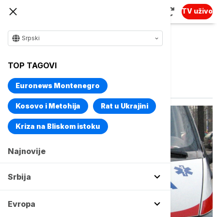
TV uživo
Srpski
TOP TAGOVI
Vise o temi
Radnik
Euronews Montenegro
Kosovo i Metohija
Rat u Ukrajini
Kriza na Bliskom istoku
Najnovije
Srbija
Evropa