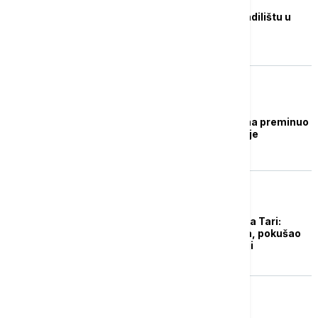
Radnik poginuo na gradilištu u
Sarajevu
AKTUELNO
Radnik firme iz Sevojna preminuo
od posledica eksplozije
REGION
Tragedija na Ðurđevića Tari:
Radnik pao sa ziplajna, pokušao
da pomogne turistkinji
FUDBAL