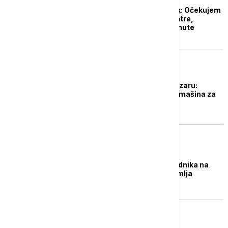
Stanković pred Radnik: Očekujem
da nas napadnu iz kontre,
Milunović će dobiti minute
AKTUELNO
Tragedija u Novom Pazaru:
Mladića (26) usmrtila mašina za
mešanje maltera
AKTUELNO
Nesreća u Višnjici: Radnika na
gradilištu zatrpala zemlja
REGION