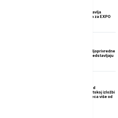
DRUŠTVO
Srbija u Parizu predstavlja
kandidaturu Beograda za EXPO
2027.
AGROBIZNIS
PKS: Povlastice za poljoprivredne
proizvođače koji se predstavljaju
na Expo Dubai
BIZNIS VESTI
Paviljon Srbije jedan od
najposećenijih na svetskoj izložbi
u Dubaiju - za tri meseca više od
500.000 gostiju