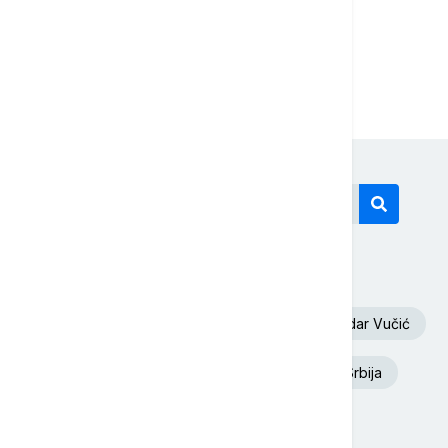
...
1
4
5
Današnji tagovi
Volodimir Zelenski
Požar
Aleksandar Vučić
Deliblatska Peščara
Ukrajina
Srbija
Euronews Srbija
Dunav