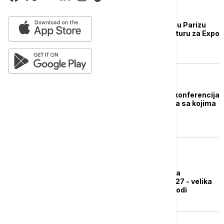
POLITIKA
Beograd i Srbija sutra u Parizu
predstavljaju kandidaturu za Expo
2027.
BIZNIS VESTI
Otvorena dvodnevna konferencija
u PKS: Sve o izazovima sa kojima
se suočavaju žene u
preduzetništvu
BIZNIS VESTI
Šta bi Beogradu donela
organizacija EXPO 2027 - velika
ulaganja i još veći prihodi