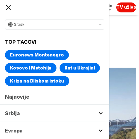
TV uživo
Srpski
TOP TAGOVI
Vise o temi
EXPO
Euronews Montenegro
Kosovo i Metohija
Rat u Ukrajini
Kriza na Bliskom istoku
Najnovije
Srbija
Evropa