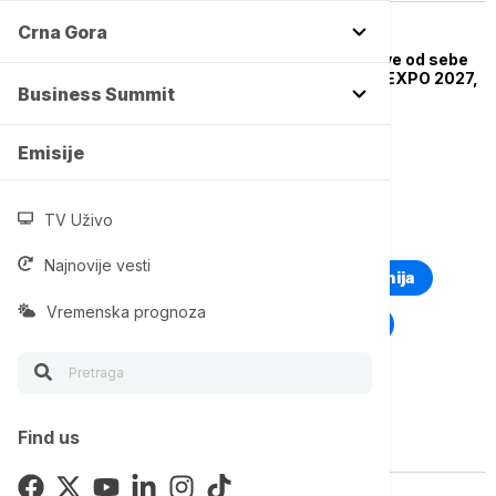
Crna Gora
BIZNIS VESTI
Momirović: Dajemo sve od sebe
da budemo domaćini EXPO 2027,
Business Summit
konkurencija velika
Emisije
TV Uživo
TOP TAGOVI
Najnovije vesti
Euronews Montenegro
Kosovo i Metohija
Vremenska prognoza
Rat u Ukrajini
Kriza na Bliskom istoku
Find us
Vise o temi