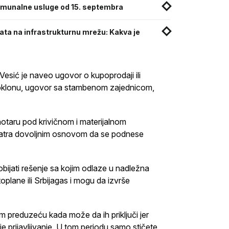
 komunalne usluge od 15. septembra
kata na infrastrukturnu mrežu: Kakva je
Vesić je naveo ugovor o kupoprodaji ili
 poklonu, ugovor sa stambenom zajednicom,
notaru pod krivičnom i materijalnom
matra dovoljnim osnovom da se podnese
bijati rešenje sa kojim odlaze u nadležna
toplane ili Srbijagas i mogu da izvrše
m preduzeću kada može da ih priključi jer
e prijavljivanje. U tom periodu samo stičete