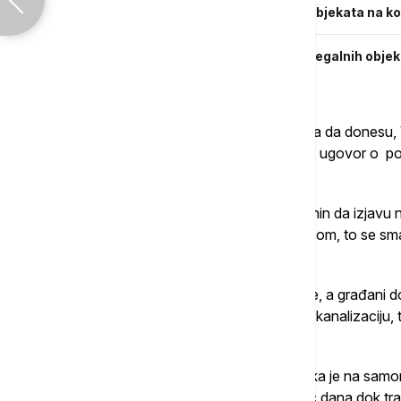
Vesić: Prijava za priključke nelegalnih objekata na
Uskoro kreću prijave za priključenje nelegalnih obje
procedura i koji su rokovi
Kada su u pitanju dokazi koje građani treba da donesu, 
izgradnji stana, ugovor o kupovini objekta, ugovor o
pravosnažna sudska presuda…
"Ukoliko ne postoji ništa od toga, a građanin da izjavu 
odgvornošću da tu živi sa svojom porodicom, to se s
zahtev", rekao je Vesić.
Naveo je da će opštine obrađivati zahteve, a građani do
preduzeća – elektrodistribuciju, vodovod i kanalizaciju, 
priključenje.
"To rešenje menja sve druge papire i odluka je na samo
priključenje ne mora da se ostvari u mesec dana dok traj