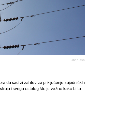
Unsplash
ra da sadrži zahtev za priključenje zajedničkih
 struja i svega ostalog što je važno kako bi ta