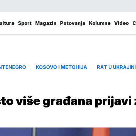
ultura
Sport
Magazin
Putovanja
Kolumne
Video
C
NTENEGRO
KOSOVO I METOHIJA
RAT U UKRAJINI
to više građana prijavi