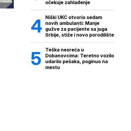
očekuje zahlađenje
Niški UKC otvorio sedam
novih ambulanti: Manje
gužve za pacijente sa juga
Srbije, stiže i novo porodilište
Teška nesreća u
Dobanovcima: Teretno vozilo
udarilo pešaka, poginuo na
mestu