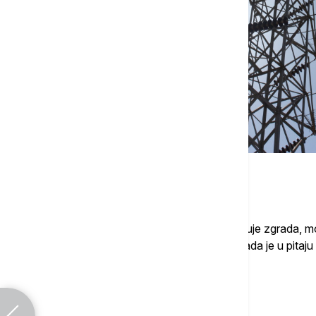
Napomenuo je da zahtev, kada se priključuje zgrada, mo
delova zgrade - lifta, svetla na stepentu kada je u pitaju
zgrada funkcionisala.
Povezane vesti