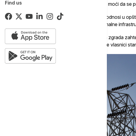
Find us
imenom ima drugi objekat u katastru, neće moći da se pri
Rekao je za Hepi televiziju da se zahtev podnosi u opš
prijavu na priključenje na sve mreže komunalne infrastru
Za vlasnike stanova gde postoji stambena zgrada zahte
a tamo gde ona ne postoji zahtev podnose vlasnici sta