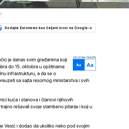
ić
Dodajte Euronews kao željeni izvor na Google-u
VELIČINA TEKSTA
učio je danas svim građanima koji
Aa
Aa
mbra do 15. oktobra u opštinama
nu infrastrukturu, a da se o
euzeti sa sajta resornog ministarstva i svih
ici kuća i stanova i članovi njihovih
ajno rešavali svoje stambeno pitanje i koji u
 je Vesić i dodao da ukoliko neko pod svojim