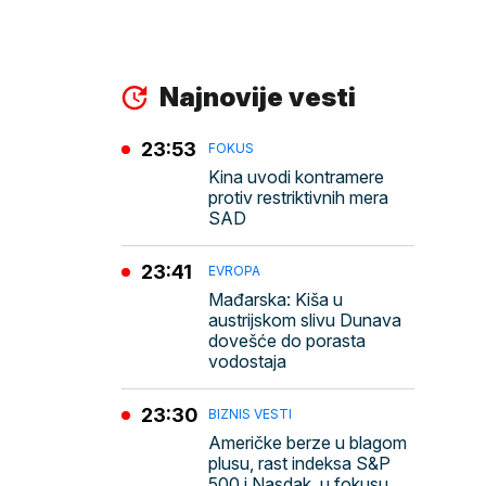
Najnovije vesti
23:53
FOKUS
Kina uvodi kontramere
protiv restriktivnih mera
SAD
23:41
EVROPA
Mađarska: Kiša u
austrijskom slivu Dunava
dovešće do porasta
vodostaja
23:30
BIZNIS VESTI
Američke berze u blagom
plusu, rast indeksa S&P
500 i Nasdak, u fokusu