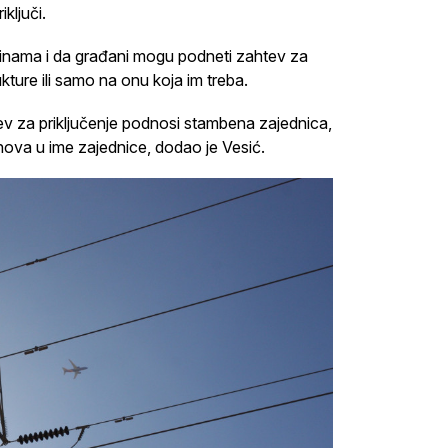
ključi.
tinama i da građani mogu podneti zahtev za
kture ili samo na onu koja im treba.
v za priključenje podnosi stambena zajednica,
nova u ime zajednice, dodao je Vesić.