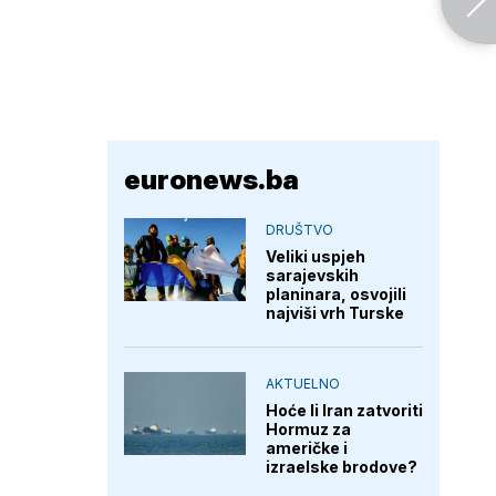
euronews.ba
DRUŠTVO
Veliki uspjeh
sarajevskih
planinara, osvojili
najviši vrh Turske
AKTUELNO
Hoće li Iran zatvoriti
Hormuz za
američke i
izraelske brodove?