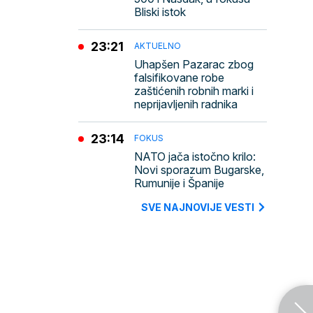
Bliski istok
23:21
AKTUELNO
Uhapšen Pazarac zbog
falsifikovane robe
zaštićenih robnih marki i
neprijavljenih radnika
23:14
FOKUS
NATO jača istočno krilo:
Novi sporazum Bugarske,
Rumunije i Španije
SVE NAJNOVIJE VESTI