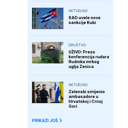
AKTUELNO
SAD uvele nove
sankcije Kubi
DRUŠTVO
UŽIVO: Press
konferencija rudara
Rudnika mrkog
uglja Zenica
AKTUELNO
Zelenski smijenio
ambasadore u
Hrvatskoj i Crnoj
Gori
PRIKAŽI JOŠ