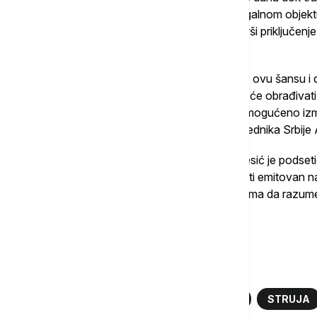
pravo za priključenje, ukoliko živite u nelegalnom objekt
zavisi od tehničkih kapaciteta onoga ko vrši priključenj
preduzeća", rekao je Vesić.
Pozvao je građanke i građane da iskoriste ovu šansu i d
izdvoje posebne šaltere i odrede ljude koji će obrađiv
treba i građani iskoristili pravo koje im je omogućen
koje su nedavno donete na predlog predsednika Srbije
Sa ciljem da se što više građana prijavi, Vesić je podset
kampanju "Priključi se" koji će od danas biti emitovan 
koji će, kako je rekao, sigurno pomoći ljudima da razum
šansu iskoriste.
Više o...
NELEGALNI OBJEKTI
PRIKLJUČCI
STRUJA