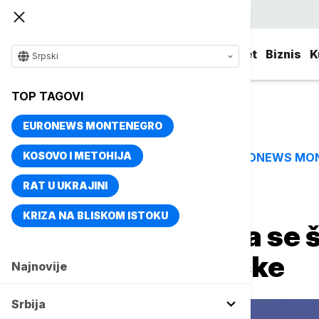
Srpski
Srbija
Evropa
Svet
Biznis
K
Srpski
TOP TAGOVI
EURONEWS MONTENEGRO
KOSOVO I METOHIJA
EURONEWS MO
TOP TAGOVI
RAT U UKRAJINI
Naslovna
Biznis
Biznis vesti
KRIZA NA BLISKOM ISTOKU
Vesić: Želimo da se š
legalne priključke
Najnovije
Srbija