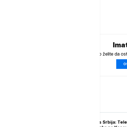
PRIJAVA
Komentari (
0
)
Imat
Ukoliko želite da os
O
Biznis
BIZNIS VESTI
Lučić za Euronews Srbija: Te