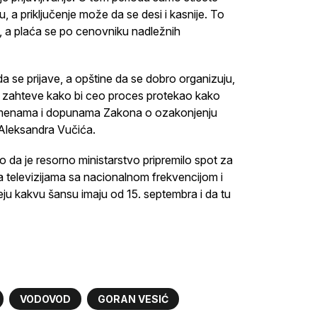
u, a priključenje može da se desi i kasnije. To
e, a plaća se po cenovniku nadležnih
a se prijave, a opštine da se dobro organizuju,
ati zahteve kako bi ceo proces protekao kako
o izmenama i dopunama Zakona o ozakonjenju
 Aleksandra Vučića.
io da je resorno ministarstvo pripremilo spot za
na televizijama sa nacionalnom frekvencijom i
eju kakvu šansu imaju od 15. septembra i da tu
VODOVOD
GORAN VESIĆ