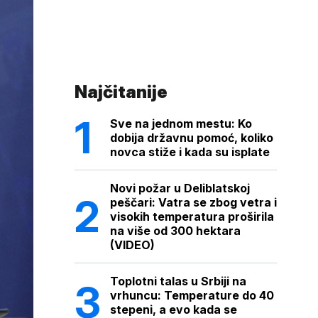
Najčitanije
Sve na jednom mestu: Ko
dobija državnu pomoć, koliko
novca stiže i kada su isplate
Novi požar u Deliblatskoj
peščari: Vatra se zbog vetra i
visokih temperatura proširila
na više od 300 hektara
(VIDEO)
Toplotni talas u Srbiji na
vrhuncu: Temperature do 40
stepeni, a evo kada se